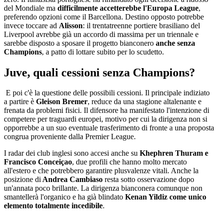
del Mondiale ma
difficilmente accetterebbe l'Europa League
,
preferendo opzioni come il Barcellona. Destino opposto potrebbe
invece toccare ad
Alisson
: il trentatreenne portiere brasiliano del
Liverpool avrebbe già un accordo di massima per un triennale e
sarebbe disposto a sposare il progetto bianconero
anche senza
Champions
, a patto di lottare subito per lo scudetto.
Juve, quali cessioni senza Champions?
E poi c'è la questione delle possibili cessioni. Il principale indiziato
a partire è
Gleison Bremer
, reduce da una stagione altalenante e
frenata da problemi fisici. Il difensore ha manifestato l'intenzione di
competere per traguardi europei, motivo per cui la dirigenza non si
opporrebbe a un suo eventuale trasferimento di fronte a una proposta
congrua proveniente dalla Premier League.
I radar dei club inglesi sono accesi anche su
Khephren Thuram e
Francisco Conceiçao
, due profili che hanno molto mercato
all'estero e che potrebbero garantire plusvalenze vitali. Anche la
posizione di
Andrea Cambiaso
resta sotto osservazione dopo
un'annata poco brillante. La dirigenza bianconera comunque non
smantellerà l'organico e ha già blindato
Kenan Yildiz come unico
elemento totalmente incedibile
.