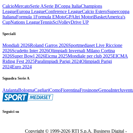
Calcio
Mercato
Serie A
Serie B
Coppa Italia
Champions
League
Europa League
Conference League
Calcio Estero
Supercoppa
Italiana
Formula 1
Formula E
MotoGP
Altri Motori
Basket
America's
Cup
Nations League
Tennis
Sci
Volley
Drive UP
Speciali
Mondiali 2026
Roland Garros 2026
Sportmediaset Live Riccione
2026
Scudetto Inter 2026
Olimpiadi Invernali Milano Cortina
2026
Super Bowl 2026
Eicma 2025
Mondiale per club 2025
EICMA
Riding Fest 2025
Paralimpiadi Parigi 2024
Olimpiadi Parigi
2024
Euro 2024
Squadra Serie A
Atalanta
Bologna
Cagliari
Como
Fiorentina
Frosinone
Genoa
Inter
Juvent
Seguici su
Copyright © 1999-
2026
RTI S.p.A. Business Digital -