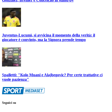
Gonzalez, Bremer e Conceiçao in stand-by
Juventus-Lucumì, si avvicina il momento della verità: il
giocatore è convinto, ma la Signora prende tempo
Spalletti: "Kolo Muani e Alajbegovic? Per certe trattative ci
vuole pazienza"
Seguici su