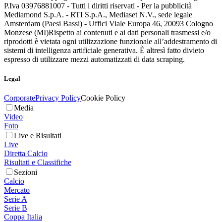
P.Iva 03976881007 - Tutti i diritti riservati - Per la pubblicità
Mediamond S.p.A. - RTI S.p.A., Mediaset N.V., sede legale
Amsterdam (Paesi Bassi) - Uffici Viale Europa 46, 20093 Cologno
Monzese (MI)
Rispetto ai contenuti e ai dati personali trasmessi e/o
riprodotti è vietata ogni utilizzazione funzionale all’addestramento di
sistemi di intelligenza artificiale generativa. È altresì fatto divieto
espresso di utilizzare mezzi automatizzati di data scraping.
Legal
Corporate
Privacy Policy
Cookie Policy
Media
Video
Foto
Live e Risultati
Live
Diretta Calcio
Risultati e Classifiche
Sezioni
Calcio
Mercato
Serie A
Serie B
Coppa Italia