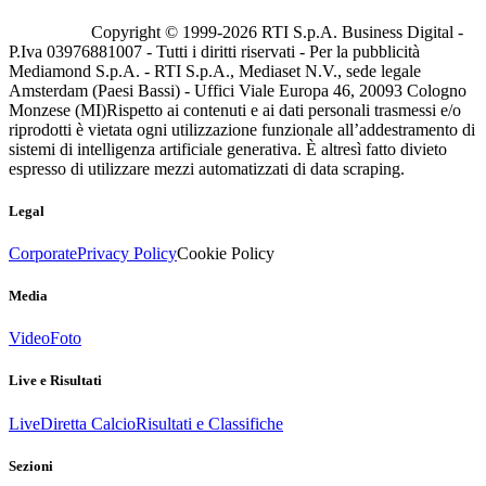
Copyright © 1999-
2026
RTI S.p.A. Business Digital -
P.Iva 03976881007 - Tutti i diritti riservati - Per la pubblicità
Mediamond S.p.A. - RTI S.p.A., Mediaset N.V., sede legale
Amsterdam (Paesi Bassi) - Uffici Viale Europa 46, 20093 Cologno
Monzese (MI)
Rispetto ai contenuti e ai dati personali trasmessi e/o
riprodotti è vietata ogni utilizzazione funzionale all’addestramento di
sistemi di intelligenza artificiale generativa. È altresì fatto divieto
espresso di utilizzare mezzi automatizzati di data scraping.
Legal
Corporate
Privacy Policy
Cookie Policy
Media
Video
Foto
Live e Risultati
Live
Diretta Calcio
Risultati e Classifiche
Sezioni