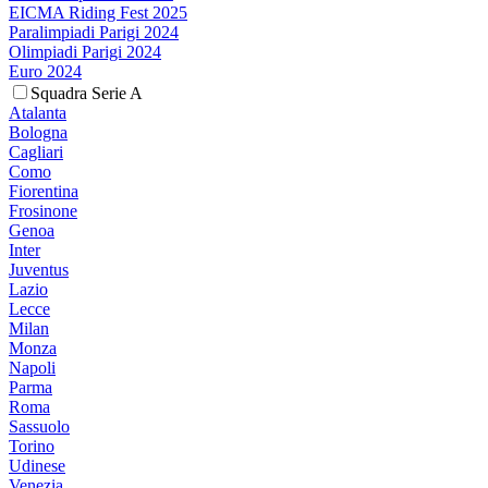
EICMA Riding Fest 2025
Paralimpiadi Parigi 2024
Olimpiadi Parigi 2024
Euro 2024
Squadra Serie A
Atalanta
Bologna
Cagliari
Como
Fiorentina
Frosinone
Genoa
Inter
Juventus
Lazio
Lecce
Milan
Monza
Napoli
Parma
Roma
Sassuolo
Torino
Udinese
Venezia