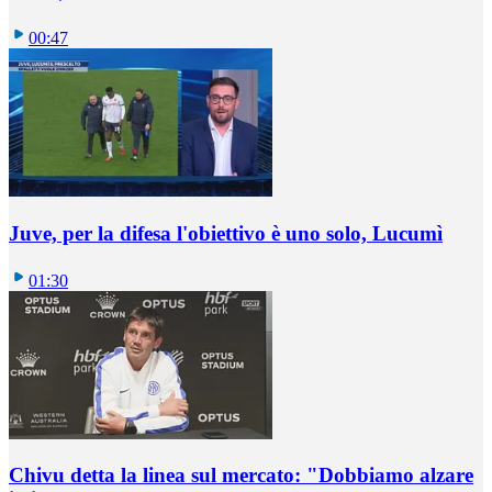
00:47
Juve, per la difesa l'obiettivo è uno solo, Lucumì
01:30
Chivu detta la linea sul mercato: "Dobbiamo alzare