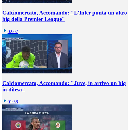
Calciomercato, Accomando: "L'Inter punta un altro
big della Premier League"
02:07
Calciomercato, Accomando: "Juve, in arrivo un big
in difesa"
01:58