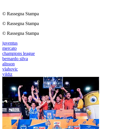
© Rassegna Stampa
© Rassegna Stampa
© Rassegna Stampa
juventus
mercato
champions league
bernardo silva
alisson
vlahovic
yildiz