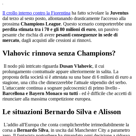
Il crollo interno contro la Fiorentina
ha fatto scivolare la
Juventus
dal terzo al sesto posto, allontanando drasticamente l'accesso alla
prossima
Champions League
. Questo scenario comporterebbe una
perdita stimata tra i 70 e gli 80 milioni di euro
, un passivo
pesante che rischia di avere
pesanti conseguenze in sede di
mercato
, dagli acquisti alle cessioni ai rinnovi.
Vlahovic rinnova senza Champions?
Il nodo più intricato riguarda
Dusan Vlahovic
, il cui
prolungamento contrattuale appare ulteriormente in salita. La
proposta della società si è attestata su una base di 6 milioni di euro a
stagione, una cifra che dimezzerebbe l'attuale stipendio del serbo.
L'attaccante continua a sognare palcoscenici di primo livello -
Barcellona e Bayern Monaco su tutti
- ed è difficile che accetti di
rinunciare alla massima competizione europea.
Le situazioni Bernardo Silva e Alisson
L'addio all'Europa che conta complicherebbe irrimediabilmente la
corsa a
Bernardo Silva
, in uscita dal Manchester City a parametro
zero. Il fantasista portoghese ha rimandato ogni decisione a ridosso