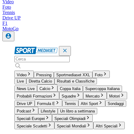
Video
Foto
Tennis
Drive UP
F1
MotoGp
Video
Pressing
Sportmediaset XXL
Foto
Live
Diretta Calcio
Risultati e Classifiche
News Live
Calcio
Coppa Italia
Supercoppa Italiana
Probabili Formazioni
Squadre
Mercato
Motori
Drive UP
Formula E
Tennis
Altri Sport
Sondaggi
Podcast
Lifestyle
Un libro a settimana
Speciali Europei
Speciali Olimpiadi
Speciale Scudetti
Speciali Mondiali
Altri Speciali