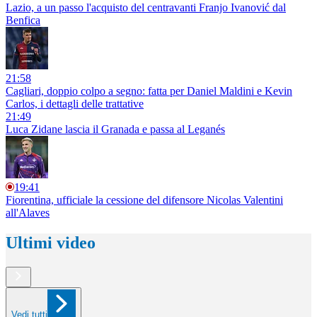
Lazio, a un passo l'acquisto del centravanti Franjo Ivanović dal
Benfica
21:58
Cagliari, doppio colpo a segno: fatta per Daniel Maldini e Kevin
Carlos, i dettagli delle trattative
21:49
Luca Zidane lascia il Granada e passa al Leganés
19:41
Fiorentina, ufficiale la cessione del difensore Nicolas Valentini
all'Alaves
Ultimi video
Vedi tutti