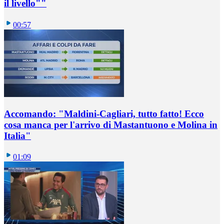
il livello""
00:57
Accomando: "Maldini-Cagliari, tutto fatto! Ecco
cosa manca per l'arrivo di Mastantuono e Molina in
Italia"
01:09