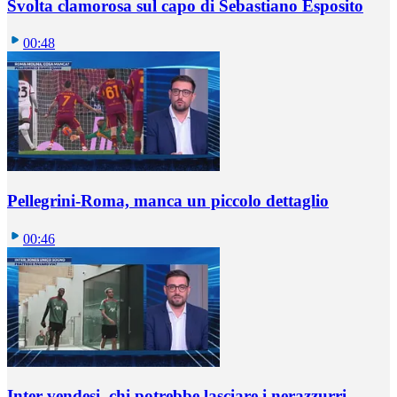
Svolta clamorosa sul capo di Sebastiano Esposito
00:48
Pellegrini-Roma, manca un piccolo dettaglio
00:46
Inter vendesi, chi potrebbe lasciare i nerazzurri