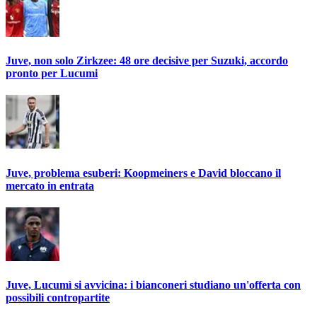
Juve, non solo Zirkzee: 48 ore decisive per Suzuki, accordo
pronto per Lucumi
Juve, problema esuberi: Koopmeiners e David bloccano il
mercato in entrata
Juve, Lucumì si avvicina: i bianconeri studiano un'offerta con
possibili contropartite