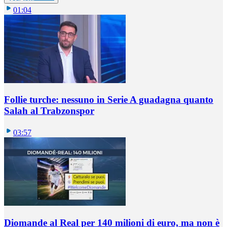
01:04
Follie turche: nessuno in Serie A guadagna quanto
Salah al Trabzonspor
03:57
Diomande al Real per 140 milioni di euro, ma non è