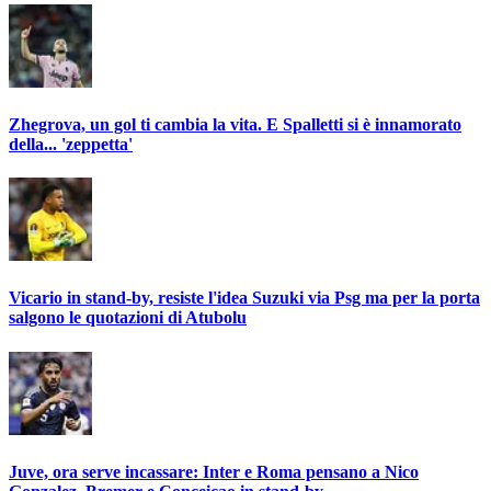
Zhegrova, un gol ti cambia la vita. E Spalletti si è innamorato
della... 'zeppetta'
Vicario in stand-by, resiste l'idea Suzuki via Psg ma per la porta
salgono le quotazioni di Atubolu
Juve, ora serve incassare: Inter e Roma pensano a Nico