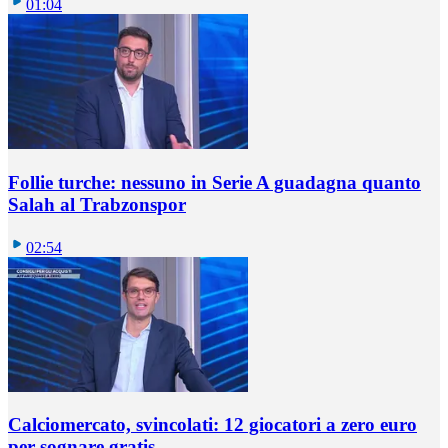
01:04
Follie turche: nessuno in Serie A guadagna quanto
Salah al Trabzonspor
02:54
Calciomercato, svincolati: 12 giocatori a zero euro
per sognare gratis