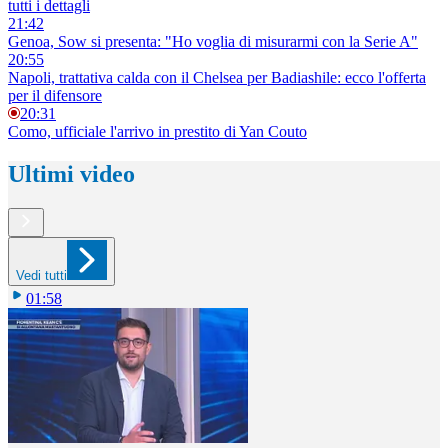
tutti i dettagli
21:42
Genoa, Sow si presenta: "Ho voglia di misurarmi con la Serie A"
20:55
Napoli, trattativa calda con il Chelsea per Badiashile: ecco l'offerta
per il difensore
20:31
Como, ufficiale l'arrivo in prestito di Yan Couto
Ultimi video
Vedi tutti
01:58