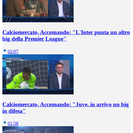
Calciomercato, Accomando: "L'Inter punta un altro
big della Premier League"
02:07
Calciomercato, Accomando: "Juve, in arrivo un big
in difesa"
01:58