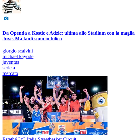
Da Openda a Kostic e Adzic: ultima allo Stadium con la maglia
Juve. Ma tanti sono in bilico
giorgio scalvini
michael kayode
juventus
serie a
mercato
Estathé 3x3 Italia Streetbasket Circuit