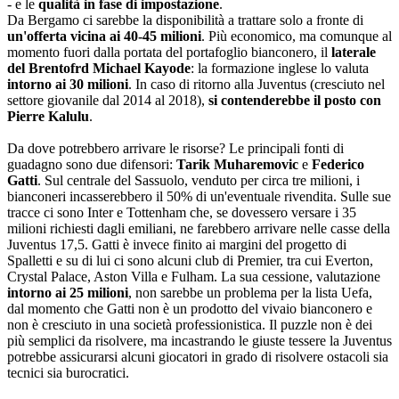
- e le
qualità in fase di impostazione
.
Da Bergamo ci sarebbe la disponibilità a trattare solo a fronte di
un'offerta vicina ai 40-45 milioni
. Più economico, ma comunque al
momento fuori dalla portata del portafoglio bianconero, il
laterale
del Brentofrd Michael Kayode
: la formazione inglese lo valuta
intorno ai 30 milioni
. In caso di ritorno alla Juventus (cresciuto nel
settore giovanile dal 2014 al 2018),
si contenderebbe il posto con
Pierre Kalulu
.
Da dove potrebbero arrivare le risorse?
Le principali fonti di
guadagno sono due difensori:
Tarik Muharemovic
e
Federico
Gatti
. Sul centrale del Sassuolo, venduto per circa tre milioni, i
bianconeri incasserebbero il 50% di un'eventuale rivendita. Sulle sue
tracce ci sono Inter e Tottenham che, se dovessero versare i 35
milioni richiesti dagli emiliani, ne farebbero arrivare nelle casse della
Juventus 17,5. Gatti è invece finito ai margini del progetto di
Spalletti e su di lui ci sono alcuni club di Premier, tra cui Everton,
Crystal Palace, Aston Villa e Fulham. La sua cessione, valutazione
intorno ai 25 milioni
, non sarebbe un problema per la lista Uefa,
dal momento che Gatti non è un prodotto del vivaio bianconero e
non è cresciuto in una società professionistica. Il puzzle non è dei
più semplici da risolvere, ma incastrando le giuste tessere la Juventus
potrebbe assicurarsi alcuni giocatori in grado di risolvere ostacoli sia
tecnici sia burocratici.