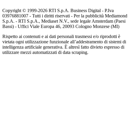
Copyright © 1999-
2026
RTI S.p.A. Business Digital - P.Iva
03976881007 - Tutti i diritti riservati - Per la pubblicità Mediamond
S.p.A. - RTI S.p.A., Mediaset N.V., sede legale Amsterdam (Paesi
Bassi) - Uffici Viale Europa 46, 20093 Cologno Monzese (MI)
Rispetto ai contenuti e ai dati personali trasmessi e/o riprodotti è
vietata ogni utilizzazione funzionale all’addestramento di sistemi di
intelligenza artificiale generativa. È altresì fatto divieto espresso di
utilizzare mezzi automatizzati di data scraping.