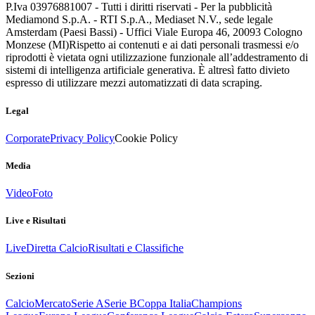
P.Iva 03976881007 - Tutti i diritti riservati - Per la pubblicità
Mediamond S.p.A. - RTI S.p.A., Mediaset N.V., sede legale
Amsterdam (Paesi Bassi) - Uffici Viale Europa 46, 20093 Cologno
Monzese (MI)
Rispetto ai contenuti e ai dati personali trasmessi e/o
riprodotti è vietata ogni utilizzazione funzionale all’addestramento di
sistemi di intelligenza artificiale generativa. È altresì fatto divieto
espresso di utilizzare mezzi automatizzati di data scraping.
Legal
Corporate
Privacy Policy
Cookie Policy
Media
Video
Foto
Live e Risultati
Live
Diretta Calcio
Risultati e Classifiche
Sezioni
Calcio
Mercato
Serie A
Serie B
Coppa Italia
Champions