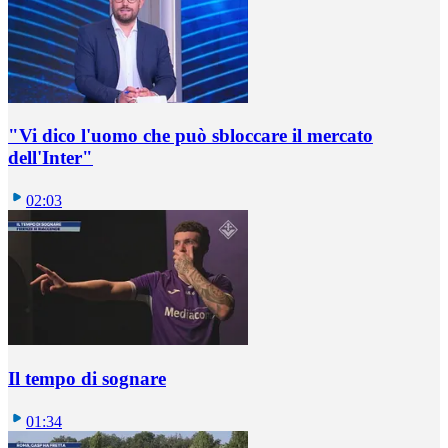
"Vi dico l'uomo che può sbloccare il mercato
dell'Inter"
02:03
Il tempo di sognare
01:34