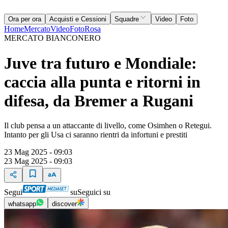
Ora per ora
Acquisti e Cessioni
Squadre
Video
Foto
Home
Mercato
Video
Foto
Rosa
MERCATO BIANCONERO
Juve tra futuro e Mondiale:
caccia alla punta e ritorni in
difesa, da Bremer a Rugani
Il club pensa a un attaccante di livello, come Osimhen o Retegui.
Intanto per gli Usa ci saranno rientri da infortuni e prestiti
23 Mag 2025 - 09:03
23 Mag 2025 - 09:03
Segui
su
Seguici su
whatsapp
discover