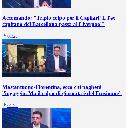
Accomando: "Triplo colpo per il Cagliari! E l'ex
capitano del Barcellona passa al Liverpool"
01:28
Mastantuono-Fiorentina, ecco chi pagherà
l'ingaggio. Ma il colpo di giornata è del Frosinone"
01:22