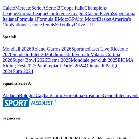
Calcio
Mercato
Serie A
Serie B
Coppa Italia
Champions
League
Europa League
Conference League
Calcio Estero
Supercoppa
Italiana
Formula 1
Formula E
MotoGP
Altri Motori
Basket
America's
Cup
Nations League
Tennis
Sci
Volley
Drive UP
Speciali
Mondiali 2026
Roland Garros 2026
Sportmediaset Live Riccione
2026
Scudetto Inter 2026
Olimpiadi Invernali Milano Cortina
2026
Super Bowl 2026
Eicma 2025
Mondiale per club 2025
EICMA
Riding Fest 2025
Paralimpiadi Parigi 2024
Olimpiadi Parigi
2024
Euro 2024
Squadra Serie A
Atalanta
Bologna
Cagliari
Como
Fiorentina
Frosinone
Genoa
Inter
Juvent
Seguici su
Copyright © 1999-
2026
RTI S.p.A. Business Digital -