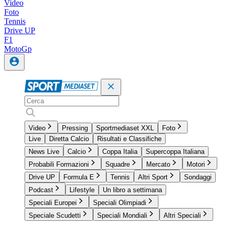
Video
Foto
Tennis
Drive UP
F1
MotoGp
Video
Pressing
Sportmediaset XXL
Foto
Live
Diretta Calcio
Risultati e Classifiche
News Live
Calcio
Coppa Italia
Supercoppa Italiana
Probabili Formazioni
Squadre
Mercato
Motori
Drive UP
Formula E
Tennis
Altri Sport
Sondaggi
Podcast
Lifestyle
Un libro a settimana
Speciali Europei
Speciali Olimpiadi
Speciale Scudetti
Speciali Mondiali
Altri Speciali