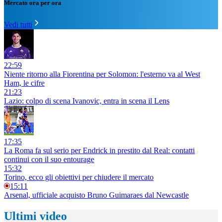
Mercato ora per ora
Vedi tutti
22:59
Niente ritorno alla Fiorentina per Solomon: l'esterno va al West
Ham, le cifre
21:23
Lazio: colpo di scena Ivanovic, entra in scena il Lens
17:35
La Roma fa sul serio per Endrick in prestito dal Real: contatti
continui con il suo entourage
15:32
Torino, ecco gli obiettivi per chiudere il mercato
15:11
Arsenal, ufficiale acquisto Bruno Guimaraes dal Newcastle
Ultimi video