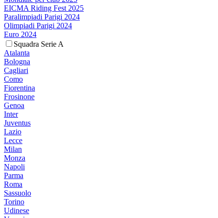
EICMA Riding Fest 2025
Paralimpiadi Parigi 2024
Olimpiadi Parigi 2024
Euro 2024
Squadra Serie A
Atalanta
Bologna
Cagliari
Como
Fiorentina
Frosinone
Genoa
Inter
Juventus
Lazio
Lecce
Milan
Monza
Napoli
Parma
Roma
Sassuolo
Torino
Udinese