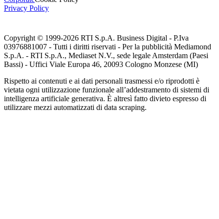
Privacy Policy
Copyright © 1999-
2026
RTI S.p.A. Business Digital - P.Iva
03976881007 - Tutti i diritti riservati - Per la pubblicità Mediamond
S.p.A. - RTI S.p.A., Mediaset N.V., sede legale Amsterdam (Paesi
Bassi) - Uffici Viale Europa 46, 20093 Cologno Monzese (MI)
Rispetto ai contenuti e ai dati personali trasmessi e/o riprodotti è
vietata ogni utilizzazione funzionale all’addestramento di sistemi di
intelligenza artificiale generativa. È altresì fatto divieto espresso di
utilizzare mezzi automatizzati di data scraping.