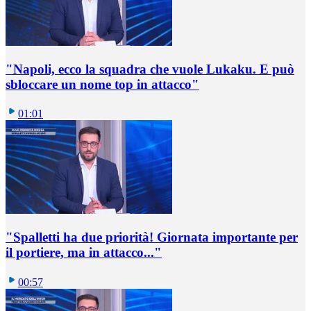
"Napoli, ecco la squadra che vuole Lukaku. E può
sbloccare un nome top in attacco"
01:01
"Spalletti ha due priorità! Giornata importante per
il portiere, ma in attacco..."
00:57