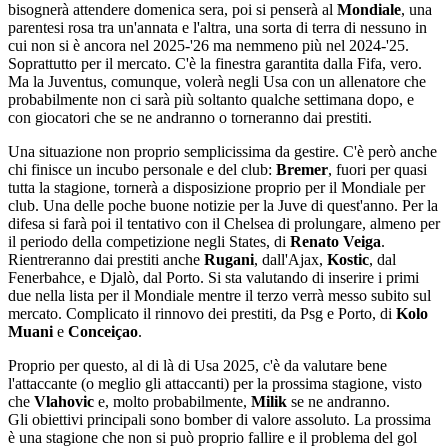
bisognerà attendere domenica sera, poi si penserà al
Mondiale
, una
parentesi rosa tra un'annata e l'altra, una sorta di terra di nessuno in
cui non si è ancora nel 2025-'26 ma nemmeno più nel 2024-'25.
Soprattutto per il mercato. C'è la finestra garantita dalla Fifa, vero.
Ma la Juventus, comunque, volerà negli Usa con un allenatore che
probabilmente non ci sarà più soltanto qualche settimana dopo, e
con giocatori che se ne andranno o torneranno dai prestiti.
Una situazione non proprio semplicissima da gestire. C'è però anche
chi finisce un incubo personale e del club:
Bremer
, fuori per quasi
tutta la stagione, tornerà a disposizione proprio per il Mondiale per
club. Una delle poche buone notizie per la Juve di quest'anno. Per la
difesa si farà poi il tentativo con il Chelsea di prolungare, almeno per
il periodo della competizione negli States, di
Renato Veiga
.
Rientreranno dai prestiti anche
Rugani
, dall'Ajax,
Kostic
, dal
Fenerbahce, e Djalò, dal Porto. Si sta valutando di inserire i primi
due nella lista per il Mondiale mentre il terzo verrà messo subito sul
mercato. Complicato il rinnovo dei prestiti, da Psg e Porto, di
Kolo
Muani
e
Conceiçao
.
Proprio per questo, al di là di Usa 2025, c'è da valutare bene
l'attaccante (o meglio gli attaccanti) per la prossima stagione, visto
che
Vlahovic
e, molto probabilmente,
Milik
se ne andranno.
Gli obiettivi principali sono bomber di valore assoluto. La prossima
è una stagione che non si può proprio fallire e il problema del gol