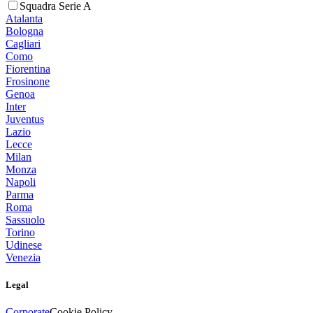
Squadra Serie A
Atalanta
Bologna
Cagliari
Como
Fiorentina
Frosinone
Genoa
Inter
Juventus
Lazio
Lecce
Milan
Monza
Napoli
Parma
Roma
Sassuolo
Torino
Udinese
Venezia
Legal
Corporate
Cookie Policy