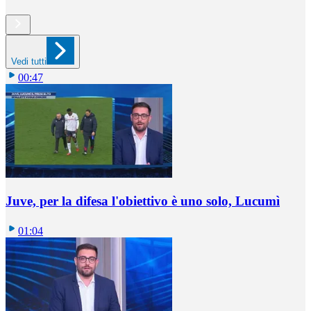
Vedi tutti
00:47
Juve, per la difesa l'obiettivo è uno solo, Lucumì
01:04