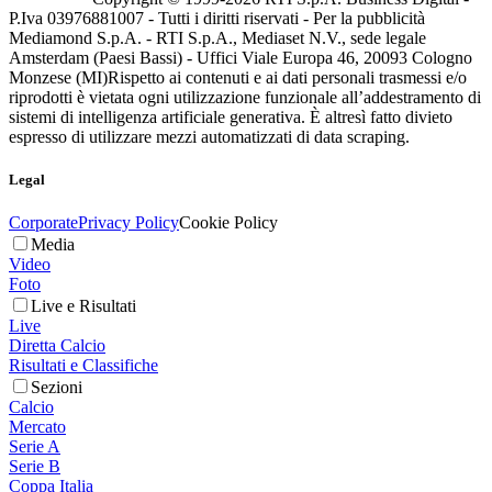
P.Iva 03976881007 - Tutti i diritti riservati - Per la pubblicità
Mediamond S.p.A. - RTI S.p.A., Mediaset N.V., sede legale
Amsterdam (Paesi Bassi) - Uffici Viale Europa 46, 20093 Cologno
Monzese (MI)
Rispetto ai contenuti e ai dati personali trasmessi e/o
riprodotti è vietata ogni utilizzazione funzionale all’addestramento di
sistemi di intelligenza artificiale generativa. È altresì fatto divieto
espresso di utilizzare mezzi automatizzati di data scraping.
Legal
Corporate
Privacy Policy
Cookie Policy
Media
Video
Foto
Live e Risultati
Live
Diretta Calcio
Risultati e Classifiche
Sezioni
Calcio
Mercato
Serie A
Serie B
Coppa Italia