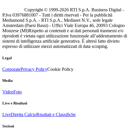
Copyright © 1999-
2026
RTI S.p.A. Business Digital -
P.Iva 03976881007 - Tutti i diritti riservati - Per la pubblicità
Mediamond S.p.A. - RTI S.p.A., Mediaset N.V., sede legale
Amsterdam (Paesi Bassi) - Uffici Viale Europa 46, 20093 Cologno
Monzese (MI)
Rispetto ai contenuti e ai dati personali trasmessi e/o
riprodotti è vietata ogni utilizzazione funzionale all’addestramento di
sistemi di intelligenza artificiale generativa. È altresì fatto divieto
espresso di utilizzare mezzi automatizzati di data scraping.
Legal
Corporate
Privacy Policy
Cookie Policy
Media
Video
Foto
Live e Risultati
Live
Diretta Calcio
Risultati e Classifiche
Sezioni