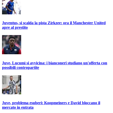
Juventus, si scalda la pista Zirkzee: ora il Manchester United
apre al prestito
Juve, Lucumì si avvicina: i bianconeri studiano un'offerta con
possibili contropartite
Juve, problema esuberi: Koopmeiners e David bloccano il
mercato in entrata