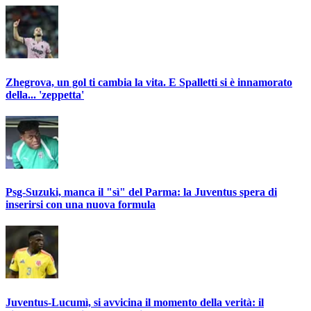
Zhegrova, un gol ti cambia la vita. E Spalletti si è innamorato
della... 'zeppetta'
Psg-Suzuki, manca il "sì" del Parma: la Juventus spera di
inserirsi con una nuova formula
Juventus-Lucumì, si avvicina il momento della verità: il