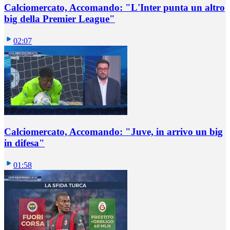
Calciomercato, Accomando: "L'Inter punta un altro
big della Premier League"
02:07
Calciomercato, Accomando: "Juve, in arrivo un big
in difesa"
01:58