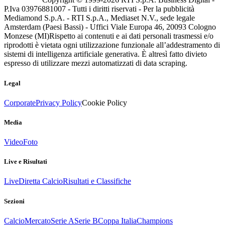
P.Iva 03976881007 - Tutti i diritti riservati - Per la pubblicità
Mediamond S.p.A. - RTI S.p.A., Mediaset N.V., sede legale
Amsterdam (Paesi Bassi) - Uffici Viale Europa 46, 20093 Cologno
Monzese (MI)
Rispetto ai contenuti e ai dati personali trasmessi e/o
riprodotti è vietata ogni utilizzazione funzionale all’addestramento di
sistemi di intelligenza artificiale generativa. È altresì fatto divieto
espresso di utilizzare mezzi automatizzati di data scraping.
Legal
Corporate
Privacy Policy
Cookie Policy
Media
Video
Foto
Live e Risultati
Live
Diretta Calcio
Risultati e Classifiche
Sezioni
Calcio
Mercato
Serie A
Serie B
Coppa Italia
Champions