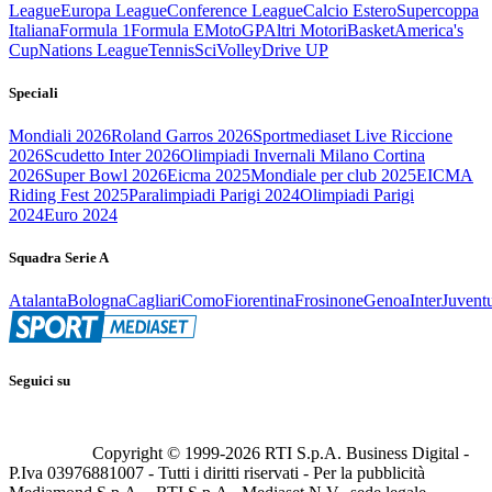
League
Europa League
Conference League
Calcio Estero
Supercoppa
Italiana
Formula 1
Formula E
MotoGP
Altri Motori
Basket
America's
Cup
Nations League
Tennis
Sci
Volley
Drive UP
Speciali
Mondiali 2026
Roland Garros 2026
Sportmediaset Live Riccione
2026
Scudetto Inter 2026
Olimpiadi Invernali Milano Cortina
2026
Super Bowl 2026
Eicma 2025
Mondiale per club 2025
EICMA
Riding Fest 2025
Paralimpiadi Parigi 2024
Olimpiadi Parigi
2024
Euro 2024
Squadra Serie A
Atalanta
Bologna
Cagliari
Como
Fiorentina
Frosinone
Genoa
Inter
Juvent
Seguici su
Copyright © 1999-
2026
RTI S.p.A. Business Digital -
P.Iva 03976881007 - Tutti i diritti riservati - Per la pubblicità