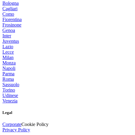
Bologna
Cagliari
Como
Fiorentina
Frosinone
Genoa
Inter
Juventus
Lazio
Lecce
Milan
Monza
Napoli
Parma
Roma
Sassuolo
Torino
Udinese
Venezia
Legal
Corporate
Cookie Policy
Privacy Policy