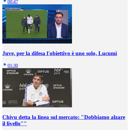
00:47
Juve, per la difesa l'obiettivo è uno solo, Lucumì
01:30
Chivu detta la linea sul mercato: "Dobbiamo alzare
il livello""