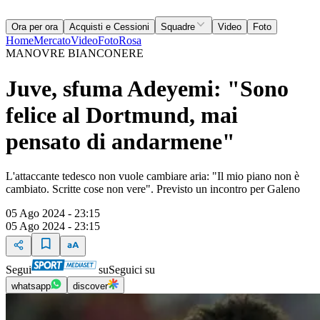
Ora per ora
Acquisti e Cessioni
Squadre
Video
Foto
Home
Mercato
Video
Foto
Rosa
MANOVRE BIANCONERE
Juve, sfuma Adeyemi: "Sono
felice al Dortmund, mai
pensato di andarmene"
L'attaccante tedesco non vuole cambiare aria: "Il mio piano non è
cambiato. Scritte cose non vere". Previsto un incontro per Galeno
05 Ago 2024 - 23:15
05 Ago 2024 - 23:15
Segui
su
Seguici su
whatsapp
discover