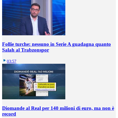
Follie turche: nessuno in Serie A guadagna quanto
Salah al Trabzonspor
03:57
Diomande al Real per 140 milioni di euro, ma non è
record