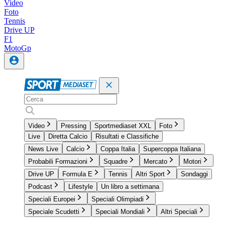
Video
Foto
Tennis
Drive UP
F1
MotoGp
Video
Pressing
Sportmediaset XXL
Foto
Live
Diretta Calcio
Risultati e Classifiche
News Live
Calcio
Coppa Italia
Supercoppa Italiana
Probabili Formazioni
Squadre
Mercato
Motori
Drive UP
Formula E
Tennis
Altri Sport
Sondaggi
Podcast
Lifestyle
Un libro a settimana
Speciali Europei
Speciali Olimpiadi
Speciale Scudetti
Speciali Mondiali
Altri Speciali