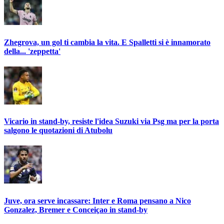
Zhegrova, un gol ti cambia la vita. E Spalletti si è innamorato
della... 'zeppetta'
Vicario in stand-by, resiste l'idea Suzuki via Psg ma per la porta
salgono le quotazioni di Atubolu
Juve, ora serve incassare: Inter e Roma pensano a Nico
Gonzalez, Bremer e Conceiçao in stand-by