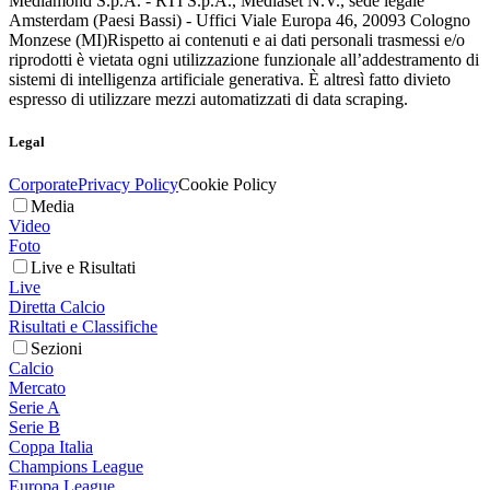
Mediamond S.p.A. - RTI S.p.A., Mediaset N.V., sede legale
Amsterdam (Paesi Bassi) - Uffici Viale Europa 46, 20093 Cologno
Monzese (MI)
Rispetto ai contenuti e ai dati personali trasmessi e/o
riprodotti è vietata ogni utilizzazione funzionale all’addestramento di
sistemi di intelligenza artificiale generativa. È altresì fatto divieto
espresso di utilizzare mezzi automatizzati di data scraping.
Legal
Corporate
Privacy Policy
Cookie Policy
Media
Video
Foto
Live e Risultati
Live
Diretta Calcio
Risultati e Classifiche
Sezioni
Calcio
Mercato
Serie A
Serie B
Coppa Italia
Champions League
Europa League