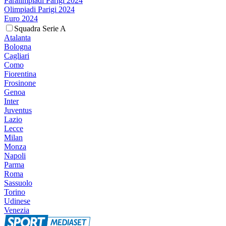
Paralimpiadi Parigi 2024
Olimpiadi Parigi 2024
Euro 2024
Squadra Serie A
Atalanta
Bologna
Cagliari
Como
Fiorentina
Frosinone
Genoa
Inter
Juventus
Lazio
Lecce
Milan
Monza
Napoli
Parma
Roma
Sassuolo
Torino
Udinese
Venezia