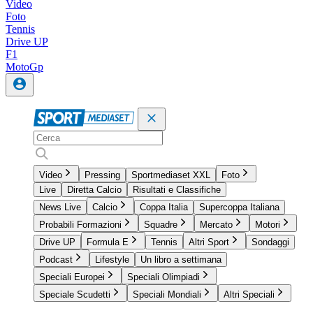
Video
Foto
Tennis
Drive UP
F1
MotoGp
Video
Pressing
Sportmediaset XXL
Foto
Live
Diretta Calcio
Risultati e Classifiche
News Live
Calcio
Coppa Italia
Supercoppa Italiana
Probabili Formazioni
Squadre
Mercato
Motori
Drive UP
Formula E
Tennis
Altri Sport
Sondaggi
Podcast
Lifestyle
Un libro a settimana
Speciali Europei
Speciali Olimpiadi
Speciale Scudetti
Speciali Mondiali
Altri Speciali