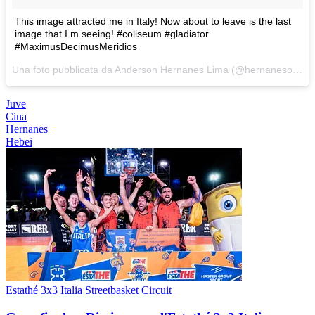
This image attracted me in Italy! Now about to leave is the last
image that I m seeing! #coliseum #gladiator
#MaximusDecimusMeridios
Una foto pubblicata da Anderson Hernanes Lima (@hernanesoj) in data:
Juve
Cina
Hernanes
Hebei
Estathé 3x3 Italia Streetbasket Circuit