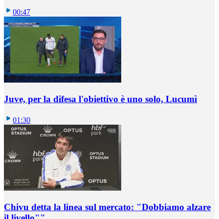
00:47
Juve, per la difesa l'obiettivo è uno solo, Lucumì
01:30
Chivu detta la linea sul mercato: "Dobbiamo alzare
il livello""