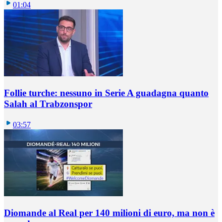
01:04
Follie turche: nessuno in Serie A guadagna quanto
Salah al Trabzonspor
03:57
Diomande al Real per 140 milioni di euro, ma non è