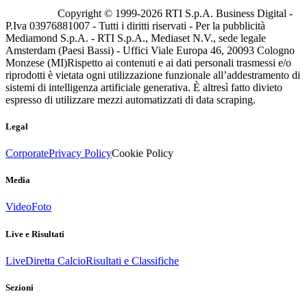
Copyright © 1999-
2026
RTI S.p.A. Business Digital -
P.Iva 03976881007 - Tutti i diritti riservati - Per la pubblicità
Mediamond S.p.A. - RTI S.p.A., Mediaset N.V., sede legale
Amsterdam (Paesi Bassi) - Uffici Viale Europa 46, 20093 Cologno
Monzese (MI)
Rispetto ai contenuti e ai dati personali trasmessi e/o
riprodotti è vietata ogni utilizzazione funzionale all’addestramento di
sistemi di intelligenza artificiale generativa. È altresì fatto divieto
espresso di utilizzare mezzi automatizzati di data scraping.
Legal
Corporate
Privacy Policy
Cookie Policy
Media
Video
Foto
Live e Risultati
Live
Diretta Calcio
Risultati e Classifiche
Sezioni