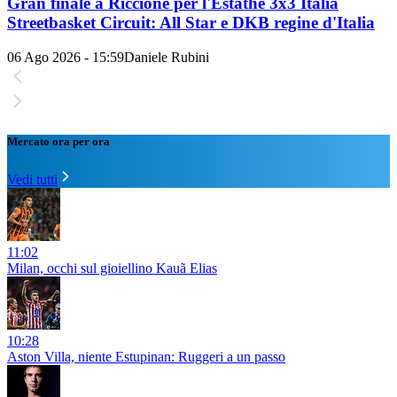
Gran finale a Riccione per l'Estathé 3x3 Italia
Streetbasket Circuit: All Star e DKB regine d'Italia
06 Ago 2026 - 15:59
Daniele Rubini
Mercato ora per ora
Vedi tutti
11:02
Milan, occhi sul gioiellino Kauã Elias
10:28
Aston Villa, niente Estupinan: Ruggeri a un passo