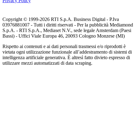
Privacy Policy
Copyright © 1999-
2026
RTI S.p.A. Business Digital - P.Iva
03976881007 - Tutti i diritti riservati - Per la pubblicità Mediamond
S.p.A. - RTI S.p.A., Mediaset N.V., sede legale Amsterdam (Paesi
Bassi) - Uffici Viale Europa 46, 20093 Cologno Monzese (MI)
Rispetto ai contenuti e ai dati personali trasmessi e/o riprodotti è
vietata ogni utilizzazione funzionale all’addestramento di sistemi di
intelligenza artificiale generativa. È altresì fatto divieto espresso di
utilizzare mezzi automatizzati di data scraping.