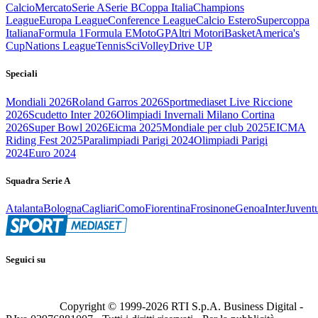
Calcio
Mercato
Serie A
Serie B
Coppa Italia
Champions
League
Europa League
Conference League
Calcio Estero
Supercoppa
Italiana
Formula 1
Formula E
MotoGP
Altri Motori
Basket
America's
Cup
Nations League
Tennis
Sci
Volley
Drive UP
Speciali
Mondiali 2026
Roland Garros 2026
Sportmediaset Live Riccione
2026
Scudetto Inter 2026
Olimpiadi Invernali Milano Cortina
2026
Super Bowl 2026
Eicma 2025
Mondiale per club 2025
EICMA
Riding Fest 2025
Paralimpiadi Parigi 2024
Olimpiadi Parigi
2024
Euro 2024
Squadra Serie A
Atalanta
Bologna
Cagliari
Como
Fiorentina
Frosinone
Genoa
Inter
Juvent
Seguici su
Copyright © 1999-
2026
RTI S.p.A. Business Digital -