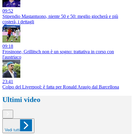
09:52
Stipendio Mastantuono, niente 50 e 50: meglio giocherà e più
costerà, i dettagli
09:18
Frosinone, Grillitsch non è un sogno: trattativa in corso con
l'austriaco
23:41
Colpo del Liverpool: è fatta per Ronald Araujo dal Barcellona
Ultimi video
Vedi tutti