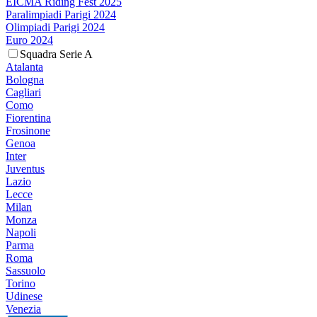
EICMA Riding Fest 2025
Paralimpiadi Parigi 2024
Olimpiadi Parigi 2024
Euro 2024
Squadra Serie A
Atalanta
Bologna
Cagliari
Como
Fiorentina
Frosinone
Genoa
Inter
Juventus
Lazio
Lecce
Milan
Monza
Napoli
Parma
Roma
Sassuolo
Torino
Udinese
Venezia