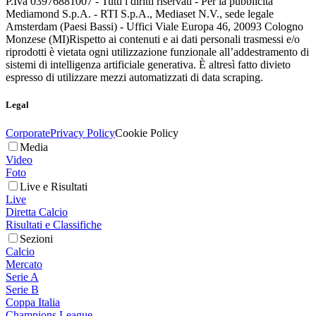
P.Iva 03976881007 - Tutti i diritti riservati - Per la pubblicità
Mediamond S.p.A. - RTI S.p.A., Mediaset N.V., sede legale
Amsterdam (Paesi Bassi) - Uffici Viale Europa 46, 20093 Cologno
Monzese (MI)
Rispetto ai contenuti e ai dati personali trasmessi e/o
riprodotti è vietata ogni utilizzazione funzionale all’addestramento di
sistemi di intelligenza artificiale generativa. È altresì fatto divieto
espresso di utilizzare mezzi automatizzati di data scraping.
Legal
Corporate
Privacy Policy
Cookie Policy
Media
Video
Foto
Live e Risultati
Live
Diretta Calcio
Risultati e Classifiche
Sezioni
Calcio
Mercato
Serie A
Serie B
Coppa Italia
Champions League