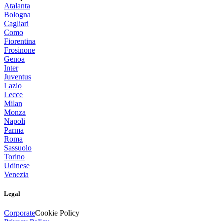
Atalanta
Bologna
Cagliari
Como
Fiorentina
Frosinone
Genoa
Inter
Juventus
Lazio
Lecce
Milan
Monza
Napoli
Parma
Roma
Sassuolo
Torino
Udinese
Venezia
Legal
Corporate
Cookie Policy