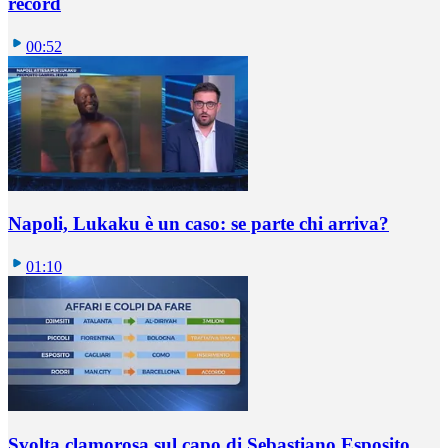
record
00:52
Napoli, Lukaku è un caso: se parte chi arriva?
01:10
Svolta clamorosa sul capo di Sebastiano Esposito