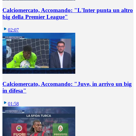
Calciomercato, Accomando: "L'Inter punta un altro
big della Premier League"
02:07
Calciomercato, Accomando: "Juve, in arrivo un big
in difesa"
01:58