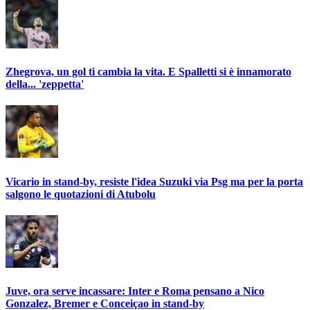
Zhegrova, un gol ti cambia la vita. E Spalletti si è innamorato
della... 'zeppetta'
Vicario in stand-by, resiste l'idea Suzuki via Psg ma per la porta
salgono le quotazioni di Atubolu
Juve, ora serve incassare: Inter e Roma pensano a Nico
Gonzalez, Bremer e Conceiçao in stand-by