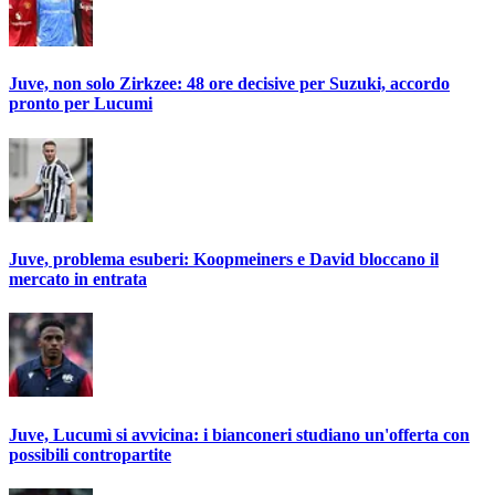
Juve, non solo Zirkzee: 48 ore decisive per Suzuki, accordo
pronto per Lucumi
Juve, problema esuberi: Koopmeiners e David bloccano il
mercato in entrata
Juve, Lucumì si avvicina: i bianconeri studiano un'offerta con
possibili contropartite