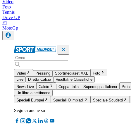
Video
Foto
Tennis
Drive UP
F1
MotoGp
Video
Pressing
Sportmediaset XXL
Foto
Live
Diretta Calcio
Risultati e Classifiche
News Live
Calcio
Coppa Italia
Supercoppa Italiana
Proba
Un libro a settimana
Speciali Europei
Speciali Olimpiadi
Speciale Scudetti
Seguici anche su