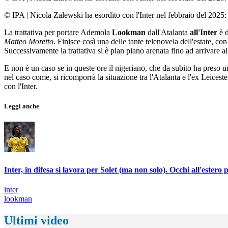
© IPA
|
Nicola Zalewski ha esordito con l'Inter nel febbraio del 2025: s
La trattativa per portare Ademola
Lookman
dall'Atalanta
all'Inter
è d
Matteo Moretto
. Finisce così una delle tante telenovela dell'estate, c
Successivamente la trattativa si è pian piano arenata fino ad arrivare all
E non è un caso se in queste ore il nigeriano, che da subito ha preso u
nel caso come, si ricomporrà la situazione tra l'Atalanta e l'ex Leicest
con l'Inter.
Leggi anche
Inter, in difesa si lavora per Solet (ma non solo). Occhi all'estero
inter
lookman
Ultimi video