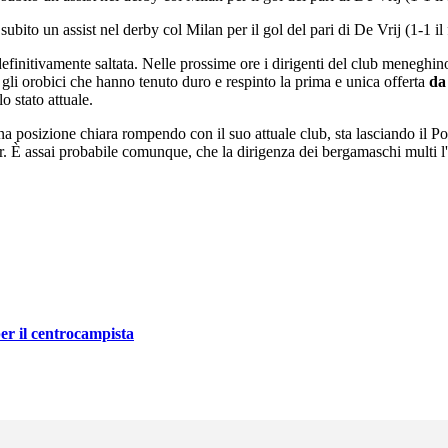
ubito un assist nel derby col Milan per il gol del pari di De Vrij (1-1 il 
efinitivamente saltata. Nelle prossime ore i dirigenti del club meneghi
on gli orobici che hanno tenuto duro e respinto la prima e unica offerta
da
o stato attuale.
na posizione chiara rompendo con il suo attuale club, sta lasciando il P
er. È assai probabile comunque, che la dirigenza dei bergamaschi multi l'
 per il centrocampista