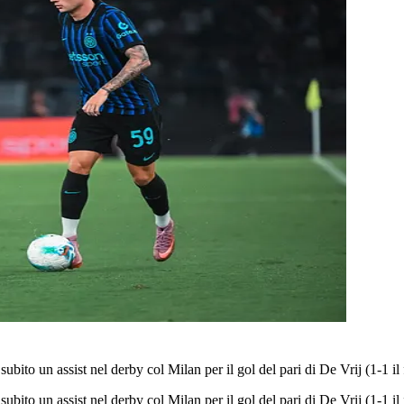
ubito un assist nel derby col Milan per il gol del pari di De Vrij (1-1 il 
ubito un assist nel derby col Milan per il gol del pari di De Vrij (1-1 il 