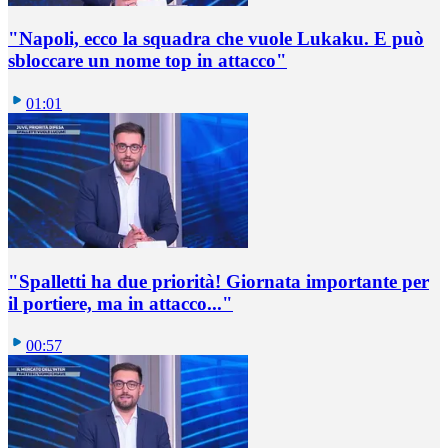
"Napoli, ecco la squadra che vuole Lukaku. E può
sbloccare un nome top in attacco"
01:01
"Spalletti ha due priorità! Giornata importante per
il portiere, ma in attacco..."
00:57