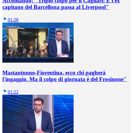
Accomando: "Triplo colpo per il Cagliari! E l'ex
capitano del Barcellona passa al Liverpool"
01:28
Mastantuono-Fiorentina, ecco chi pagherà
l'ingaggio. Ma il colpo di giornata è del Frosinone"
01:22