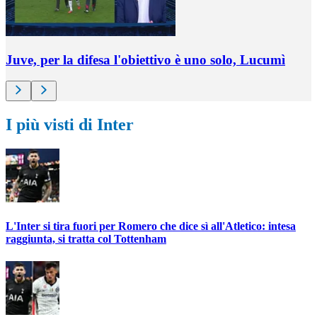
Juve, per la difesa l'obiettivo è uno solo, Lucumì
I più visti di Inter
L'Inter si tira fuori per Romero che dice sì all'Atletico: intesa
raggiunta, si tratta col Tottenham