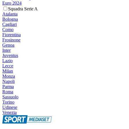
Euro 2024
Squadra Serie A
Atalanta
Bologna
Cagliari
Como
Fiorentina
Frosinone
Genoa
Inter
Juventus
Lazio
Lecce
Milan
Monza
Napoli
Parma
Roma
Sassuolo
Torino
Udinese
Venezia