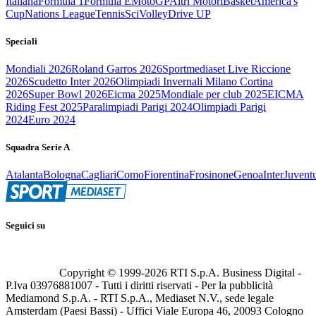
Italiana
Formula 1
Formula E
MotoGP
Altri Motori
Basket
America's
Cup
Nations League
Tennis
Sci
Volley
Drive UP
Speciali
Mondiali 2026
Roland Garros 2026
Sportmediaset Live Riccione
2026
Scudetto Inter 2026
Olimpiadi Invernali Milano Cortina
2026
Super Bowl 2026
Eicma 2025
Mondiale per club 2025
EICMA
Riding Fest 2025
Paralimpiadi Parigi 2024
Olimpiadi Parigi
2024
Euro 2024
Squadra Serie A
Atalanta
Bologna
Cagliari
Como
Fiorentina
Frosinone
Genoa
Inter
Juvent
Seguici su
Copyright © 1999-
2026
RTI S.p.A. Business Digital -
P.Iva 03976881007 - Tutti i diritti riservati - Per la pubblicità
Mediamond S.p.A. - RTI S.p.A., Mediaset N.V., sede legale
Amsterdam (Paesi Bassi) - Uffici Viale Europa 46, 20093 Cologno