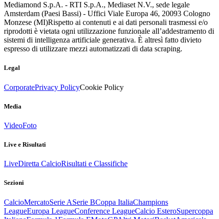
Mediamond S.p.A. - RTI S.p.A., Mediaset N.V., sede legale
Amsterdam (Paesi Bassi) - Uffici Viale Europa 46, 20093 Cologno
Monzese (MI)
Rispetto ai contenuti e ai dati personali trasmessi e/o
riprodotti è vietata ogni utilizzazione funzionale all’addestramento di
sistemi di intelligenza artificiale generativa. È altresì fatto divieto
espresso di utilizzare mezzi automatizzati di data scraping.
Legal
Corporate
Privacy Policy
Cookie Policy
Media
Video
Foto
Live e Risultati
Live
Diretta Calcio
Risultati e Classifiche
Sezioni
Calcio
Mercato
Serie A
Serie B
Coppa Italia
Champions
League
Europa League
Conference League
Calcio Estero
Supercoppa