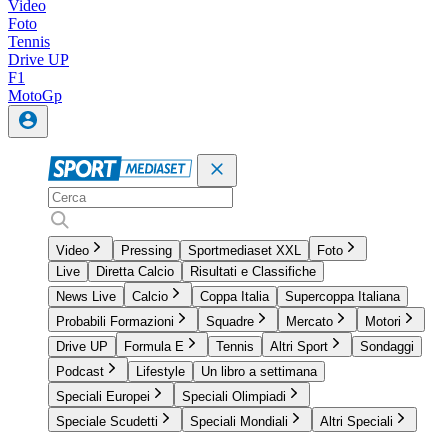
Video
Foto
Tennis
Drive UP
F1
MotoGp
Video
Pressing
Sportmediaset XXL
Foto
Live
Diretta Calcio
Risultati e Classifiche
News Live
Calcio
Coppa Italia
Supercoppa Italiana
Probabili Formazioni
Squadre
Mercato
Motori
Drive UP
Formula E
Tennis
Altri Sport
Sondaggi
Podcast
Lifestyle
Un libro a settimana
Speciali Europei
Speciali Olimpiadi
Speciale Scudetti
Speciali Mondiali
Altri Speciali