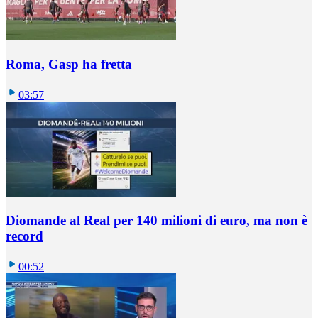
Roma, Gasp ha fretta
03:57
Diomande al Real per 140 milioni di euro, ma non è
record
00:52