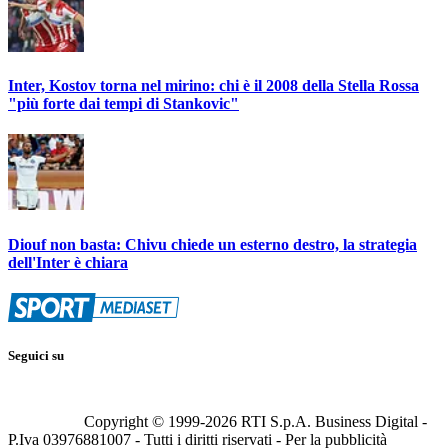
Inter, Kostov torna nel mirino: chi è il 2008 della Stella Rossa
"più forte dai tempi di Stankovic"
Diouf non basta: Chivu chiede un esterno destro, la strategia
dell'Inter è chiara
Seguici su
Copyright © 1999-
2026
RTI S.p.A. Business Digital -
P.Iva 03976881007 - Tutti i diritti riservati - Per la pubblicità