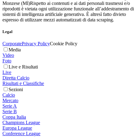
Monzese (MI)
Rispetto ai contenuti e ai dati personali trasmessi e/o
riprodotti è vietata ogni utilizzazione funzionale all’addestramento di
sistemi di intelligenza artificiale generativa. È altresì fatto divieto
espresso di utilizzare mezzi automatizzati di data scraping.
Legal
Corporate
Privacy Policy
Cookie Policy
Media
Video
Foto
Live e Risultati
Live
Diretta Calcio
Risultati e Classifiche
Sezioni
Calcio
Mercato
Serie A
Serie B
Coppa Italia
Champions League
Europa League
Conference League