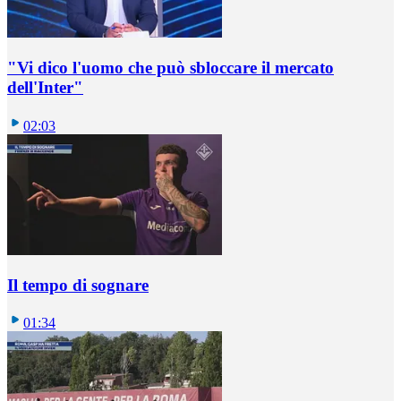
"Vi dico l'uomo che può sbloccare il mercato
dell'Inter"
02:03
Il tempo di sognare
01:34