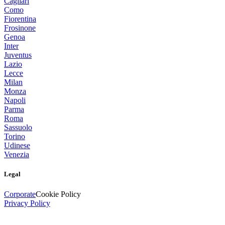
Cagliari
Como
Fiorentina
Frosinone
Genoa
Inter
Juventus
Lazio
Lecce
Milan
Monza
Napoli
Parma
Roma
Sassuolo
Torino
Udinese
Venezia
Legal
Corporate
Cookie Policy
Privacy Policy