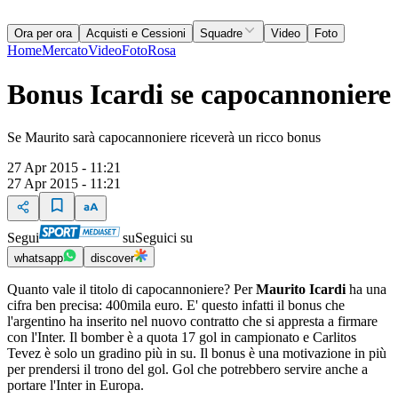
Ora per ora
Acquisti e Cessioni
Squadre
Video
Foto
Home
Mercato
Video
Foto
Rosa
Bonus Icardi se capocannoniere
Se Maurito sarà capocannoniere riceverà un ricco bonus
27 Apr 2015 - 11:21
27 Apr 2015 - 11:21
Segui
su
Seguici su
whatsapp
discover
Quanto vale il titolo di capocannoniere? Per
Maurito Icardi
ha una
cifra ben precisa: 400mila euro. E' questo infatti il bonus che
l'argentino ha inserito nel nuovo contratto che si appresta a firmare
con l'Inter. Il bomber è a quota 17 gol in campionato e Carlitos
Tevez è solo un gradino più in su. Il bonus è una motivazione in più
per prendersi il trono del gol. Gol che potrebbero servire anche a
portare l'Inter in Europa.