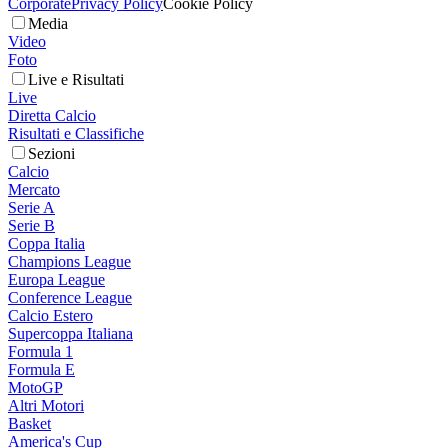
Corporate
Privacy Policy
Cookie Policy
Media
Video
Foto
Live e Risultati
Live
Diretta Calcio
Risultati e Classifiche
Sezioni
Calcio
Mercato
Serie A
Serie B
Coppa Italia
Champions League
Europa League
Conference League
Calcio Estero
Supercoppa Italiana
Formula 1
Formula E
MotoGP
Altri Motori
Basket
America's Cup