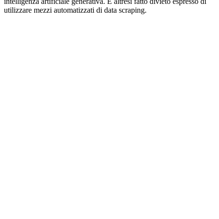
intelligenza artificiale generativa. È altresì fatto divieto espresso di
utilizzare mezzi automatizzati di data scraping.