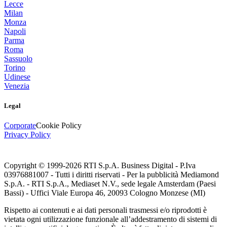
Lecce
Milan
Monza
Napoli
Parma
Roma
Sassuolo
Torino
Udinese
Venezia
Legal
Corporate
Cookie Policy
Privacy Policy
Copyright © 1999-
2026
RTI S.p.A. Business Digital - P.Iva
03976881007 - Tutti i diritti riservati - Per la pubblicità Mediamond
S.p.A. - RTI S.p.A., Mediaset N.V., sede legale Amsterdam (Paesi
Bassi) - Uffici Viale Europa 46, 20093 Cologno Monzese (MI)
Rispetto ai contenuti e ai dati personali trasmessi e/o riprodotti è
vietata ogni utilizzazione funzionale all’addestramento di sistemi di