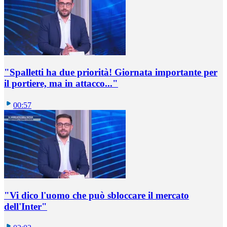
"Spalletti ha due priorità! Giornata importante per
il portiere, ma in attacco..."
00:57
"Vi dico l'uomo che può sbloccare il mercato
dell'Inter"