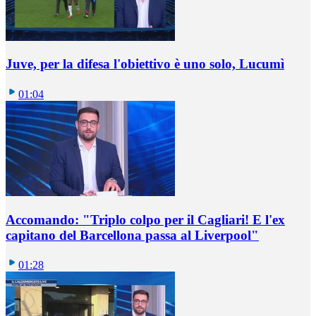
Juve, per la difesa l'obiettivo è uno solo, Lucumì
01:04
Accomando: "Triplo colpo per il Cagliari! E l'ex
capitano del Barcellona passa al Liverpool"
01:28