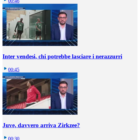
00:46
Inter vendesi, chi potrebbe lasciare i nerazzurri
00:45
Juve, davvero arriva Zirkzee?
00:30