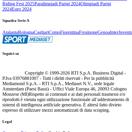
Riding Fest 2025
Paralimpiadi Parigi 2024
Olimpiadi Parigi
2024
Euro 2024
Squadra Serie A
Atalanta
Bologna
Cagliari
Como
Fiorentina
Frosinone
Genoa
Inter
Juvent
Seguici su
Copyright © 1999-
2026
RTI S.p.A. Business Digital -
P.Iva 03976881007 - Tutti i diritti riservati - Per la pubblicità
Mediamond S.p.A. - RTI S.p.A., Mediaset N.V., sede legale
Amsterdam (Paesi Bassi) - Uffici Viale Europa 46, 20093 Cologno
Monzese (MI)
Rispetto ai contenuti e ai dati personali trasmessi e/o
riprodotti è vietata ogni utilizzazione funzionale all’addestramento di
sistemi di intelligenza artificiale generativa. È altresì fatto divieto
espresso di utilizzare mezzi automatizzati di data scraping.
Legal