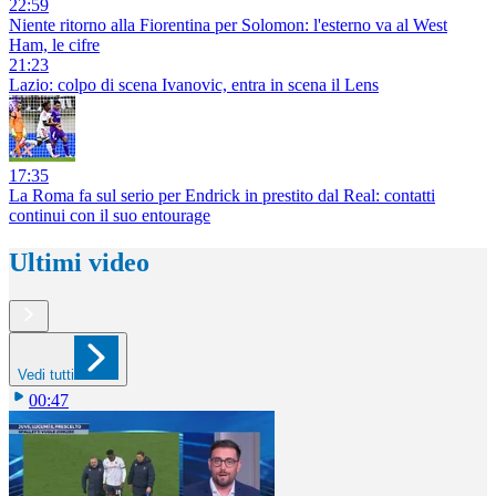
22:59
Niente ritorno alla Fiorentina per Solomon: l'esterno va al West
Ham, le cifre
21:23
Lazio: colpo di scena Ivanovic, entra in scena il Lens
17:35
La Roma fa sul serio per Endrick in prestito dal Real: contatti
continui con il suo entourage
Ultimi video
Vedi tutti
00:47