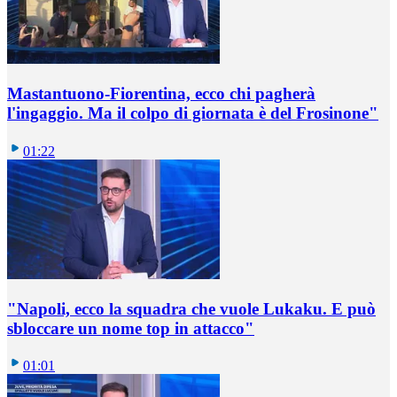
Mastantuono-Fiorentina, ecco chi pagherà
l'ingaggio. Ma il colpo di giornata è del Frosinone"
01:22
"Napoli, ecco la squadra che vuole Lukaku. E può
sbloccare un nome top in attacco"
01:01