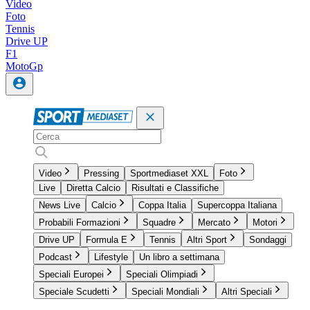
Video
Foto
Tennis
Drive UP
F1
MotoGp
Video
Pressing
Sportmediaset XXL
Foto
Live
Diretta Calcio
Risultati e Classifiche
News Live
Calcio
Coppa Italia
Supercoppa Italiana
Probabili Formazioni
Squadre
Mercato
Motori
Drive UP
Formula E
Tennis
Altri Sport
Sondaggi
Podcast
Lifestyle
Un libro a settimana
Speciali Europei
Speciali Olimpiadi
Speciale Scudetti
Speciali Mondiali
Altri Speciali