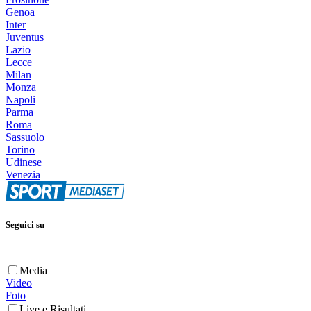
Genoa
Inter
Juventus
Lazio
Lecce
Milan
Monza
Napoli
Parma
Roma
Sassuolo
Torino
Udinese
Venezia
Seguici su
Media
Video
Foto
Live e Risultati