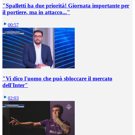
"Spalletti ha due priorità! Giornata importante per
il portiere, ma in attacco..."
00:57
"Vi dico l'uomo che può sbloccare il mercato
dell'Inter"
02:03