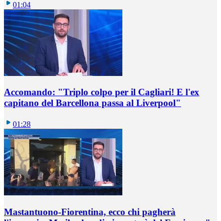
01:04
Accomando: "Triplo colpo per il Cagliari! E l'ex
capitano del Barcellona passa al Liverpool"
01:28
Mastantuono-Fiorentina, ecco chi pagherà