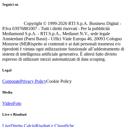
Seguici su
Copyright © 1999-
2026
RTI S.p.A. Business Digital -
P.Iva 03976881007 - Tutti i diritti riservati - Per la pubblicità
Mediamond S.p.A. - RTI S.p.A., Mediaset N.V., sede legale
Amsterdam (Paesi Bassi) - Uffici Viale Europa 46, 20093 Cologno
Monzese (MI)
Rispetto ai contenuti e ai dati personali trasmessi e/o
riprodotti è vietata ogni utilizzazione funzionale all’addestramento di
sistemi di intelligenza artificiale generativa. È altresì fatto divieto
espresso di utilizzare mezzi automatizzati di data scraping.
Legal
Corporate
Privacy Policy
Cookie Policy
Media
Video
Foto
Live e Risultati
Live
Diretta Calcio
Risultati e Classifiche