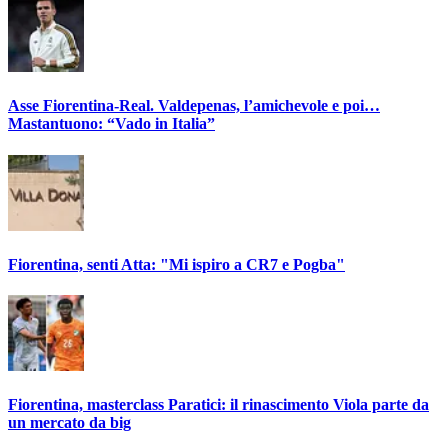
Asse Fiorentina-Real. Valdepenas, l’amichevole e poi…
Mastantuono: “Vado in Italia”
Fiorentina, senti Atta: "Mi ispiro a CR7 e Pogba"
Fiorentina, masterclass Paratici: il rinascimento Viola parte da
un mercato da big