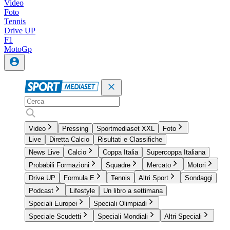
Video
Foto
Tennis
Drive UP
F1
MotoGp
Video
Pressing
Sportmediaset XXL
Foto
Live
Diretta Calcio
Risultati e Classifiche
News Live
Calcio
Coppa Italia
Supercoppa Italiana
Probabili Formazioni
Squadre
Mercato
Motori
Drive UP
Formula E
Tennis
Altri Sport
Sondaggi
Podcast
Lifestyle
Un libro a settimana
Speciali Europei
Speciali Olimpiadi
Speciale Scudetti
Speciali Mondiali
Altri Speciali