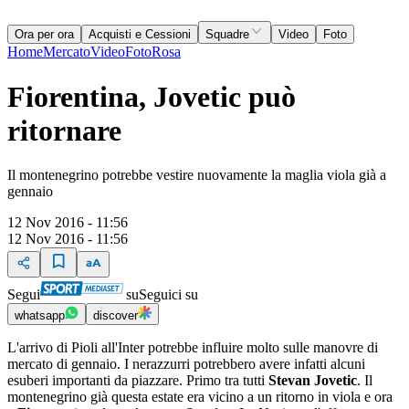
Ora per ora
Acquisti e Cessioni
Squadre
Video
Foto
Home
Mercato
Video
Foto
Rosa
Fiorentina, Jovetic può
ritornare
Il montenegrino potrebbe vestire nuovamente la maglia viola già a
gennaio
12 Nov 2016 - 11:56
12 Nov 2016 - 11:56
Segui
su
Seguici su
whatsapp
discover
L'arrivo di Pioli all'Inter potrebbe influire molto sulle manovre di
mercato di gennaio. I nerazzurri potrebbero avere infatti alcuni
esuberi importanti da piazzare. Primo tra tutti
Stevan Jovetic
. Il
montenegrino già questa estate era vicino a un ritorno in viola e ora