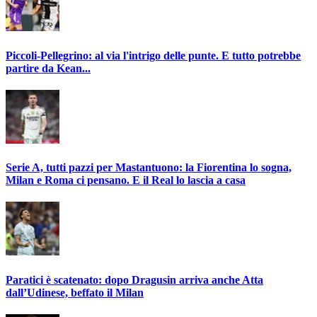
Piccoli-Pellegrino: al via l'intrigo delle punte. E tutto potrebbe
partire da Kean...
Serie A, tutti pazzi per Mastantuono: la Fiorentina lo sogna,
Milan e Roma ci pensano. E il Real lo lascia a casa
Paratici è scatenato: dopo Dragusin arriva anche Atta
dall’Udinese, beffato il Milan