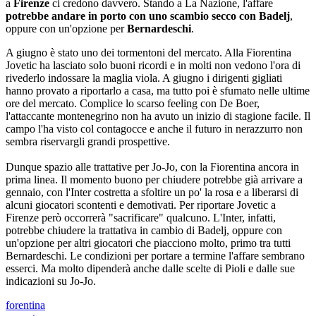
a
Firenze
ci credono davvero. Stando a La Nazione, l'affare
potrebbe andare in porto con uno scambio secco con Badelj
,
oppure con un'opzione per
Bernardeschi
.
A giugno è stato uno dei tormentoni del mercato. Alla Fiorentina
Jovetic ha lasciato solo buoni ricordi e in molti non vedono l'ora di
rivederlo indossare la maglia viola. A giugno i dirigenti gigliati
hanno provato a riportarlo a casa, ma tutto poi è sfumato nelle ultime
ore del mercato. Complice lo scarso feeling con De Boer,
l'attaccante montenegrino non ha avuto un inizio di stagione facile. Il
campo l'ha visto col contagocce e anche il futuro in nerazzurro non
sembra riservargli grandi prospettive.
Dunque spazio alle trattative per Jo-Jo, con la Fiorentina ancora in
prima linea. Il momento buono per chiudere potrebbe già arrivare a
gennaio, con l'Inter costretta a sfoltire un po' la rosa e a liberarsi di
alcuni giocatori scontenti e demotivati. Per riportare Jovetic a
Firenze però occorrerà "sacrificare" qualcuno. L'Inter, infatti,
potrebbe chiudere la trattativa in cambio di Badelj, oppure con
un'opzione per altri giocatori che piacciono molto, primo tra tutti
Bernardeschi. Le condizioni per portare a termine l'affare sembrano
esserci. Ma molto dipenderà anche dalle scelte di Pioli e dalle sue
indicazioni su Jo-Jo.
forentina