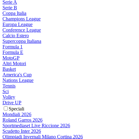
Serie A
Serie B
Coppa Italia
Champions League
Europa League
Conference League
Calcio Estero
Supercoppa Italiana
Formula 1
Formula E
MotoGP
Altri Motori
Basket
America's Cup
Nations League
Tennis
Sci
Volley
Drive UP
Speciali
Mondiali 2026
Roland Garros 2026
Sportmediaset Live Riccione 2026
Scudetto Inter 2026
Olimpiadi Invernali Milano Cortina 2026