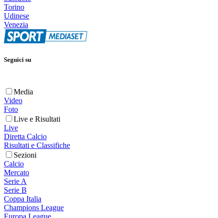
Torino
Udinese
Venezia
Seguici su
Media
Video
Foto
Live e Risultati
Live
Diretta Calcio
Risultati e Classifiche
Sezioni
Calcio
Mercato
Serie A
Serie B
Coppa Italia
Champions League
Europa League