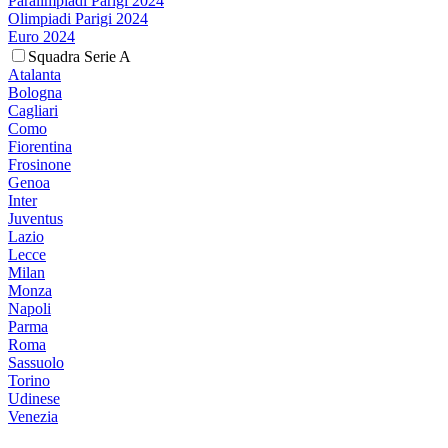
Paralimpiadi Parigi 2024
Olimpiadi Parigi 2024
Euro 2024
Squadra Serie A
Atalanta
Bologna
Cagliari
Como
Fiorentina
Frosinone
Genoa
Inter
Juventus
Lazio
Lecce
Milan
Monza
Napoli
Parma
Roma
Sassuolo
Torino
Udinese
Venezia