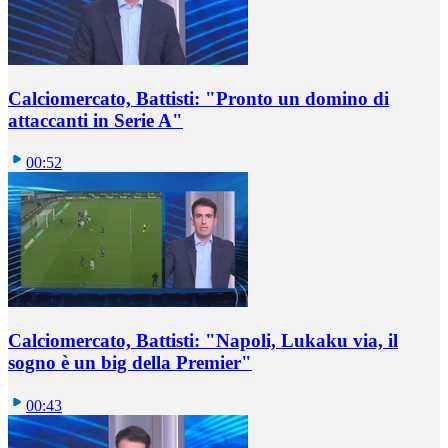
Calciomercato, Battisti: "Pronto un domino di
attaccanti in Serie A"
00:52
Calciomercato, Battisti: "Napoli, Lukaku via, il
sogno è un big della Premier"
00:43