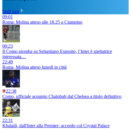
Vedi tutti
09:01
Roma: Molina atteso alle 18.25 a Ciampino
00:23
Il Como piomba su Sebastiano Esposito, l’Inter è spettatrice
interessata…
22:49
Roma, Molina atteso lunedì in città
22:38
Como, ufficiale acquisto Chalobah dal Chelsea a titolo definitivo
22:31
Khalaili, dall'Inter alla Premier: accordo col Crystal Palace