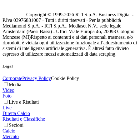
Copyright © 1999-
2026
RTI S.p.A. Business Digital -
P.Iva 03976881007 - Tutti i diritti riservati - Per la pubblicità
Mediamond S.p.A. - RTI S.p.A., Mediaset N.V., sede legale
Amsterdam (Paesi Bassi) - Uffici Viale Europa 46, 20093 Cologno
Monzese (MI)
Rispetto ai contenuti e ai dati personali trasmessi e/o
riprodotti è vietata ogni utilizzazione funzionale all’addestramento di
sistemi di intelligenza artificiale generativa. È altresì fatto divieto
espresso di utilizzare mezzi automatizzati di data scraping.
Legal
Corporate
Privacy Policy
Cookie Policy
Media
Video
Foto
Live e Risultati
Live
Diretta Calcio
Risultati e Classifiche
Sezioni
Calcio
Mercato