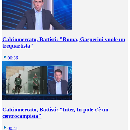
Calciomercato, Battisti: "Roma, Gasperini vuole un
trequartista"
00:36
Calciomercato, Battisti: "Inter, In pole c'è un
centrocampista"
00:41