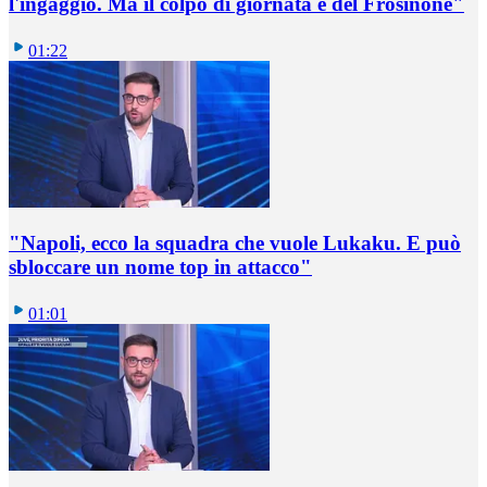
l'ingaggio. Ma il colpo di giornata è del Frosinone"
01:22
"Napoli, ecco la squadra che vuole Lukaku. E può
sbloccare un nome top in attacco"
01:01