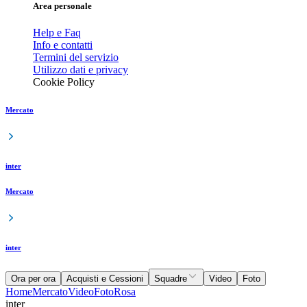
Area personale
Help e Faq
Info e contatti
Termini del servizio
Utilizzo dati e privacy
Cookie Policy
Mercato
inter
Mercato
inter
Ora per ora
Acquisti e Cessioni
Squadre
Video
Foto
Home
Mercato
Video
Foto
Rosa
inter