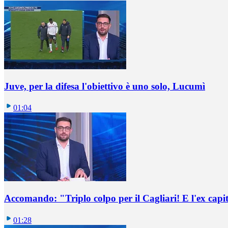
Juve, per la difesa l'obiettivo è uno solo, Lucumì
01:04
Accomando: "Triplo colpo per il Cagliari! E l'ex capi
01:28