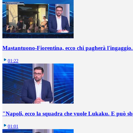
Mastantuono-Fiorentina, ecco chi pagherà l'ingaggio. 
01:22
"Napoli, ecco la squadra che vuole Lukaku. E può sb
01:01