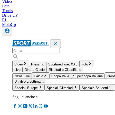
Video
Foto
Tennis
Drive UP
F1
MotoGp
Video
Pressing
Sportmediaset XXL
Foto
Live
Diretta Calcio
Risultati e Classifiche
News Live
Calcio
Coppa Italia
Supercoppa Italiana
Proba
Un libro a settimana
Speciali Europei
Speciali Olimpiadi
Speciale Scudetti
Seguici anche su