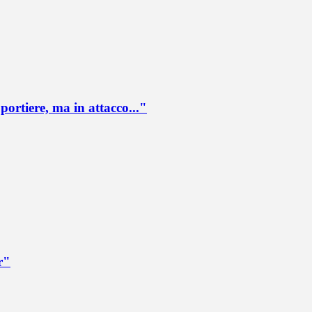
portiere, ma in attacco..."
r"