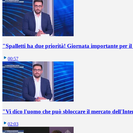
"Spalletti ha due priorità! Giornata importante per il 
00:57
"Vi dico l'uomo che può sbloccare il mercato dell'Inte
02:03