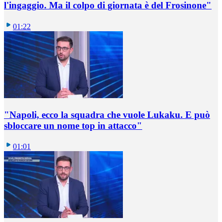
l'ingaggio. Ma il colpo di giornata è del Frosinone"
01:22
"Napoli, ecco la squadra che vuole Lukaku. E può
sbloccare un nome top in attacco"
01:01