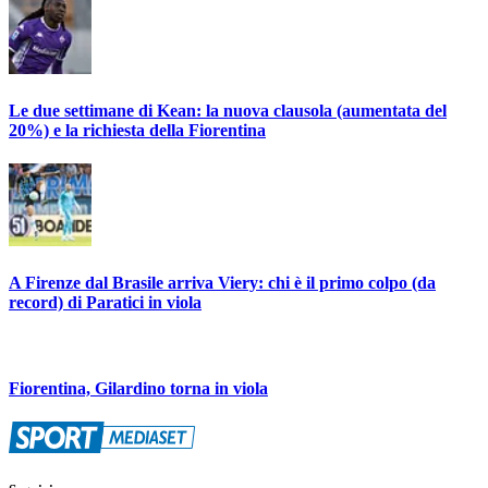
Le due settimane di Kean: la nuova clausola (aumentata del
20%) e la richiesta della Fiorentina
A Firenze dal Brasile arriva Viery: chi è il primo colpo (da
record) di Paratici in viola
Fiorentina, Gilardino torna in viola