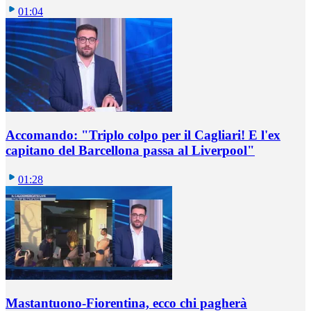
01:04
Accomando: "Triplo colpo per il Cagliari! E l'ex
capitano del Barcellona passa al Liverpool"
01:28
Mastantuono-Fiorentina, ecco chi pagherà