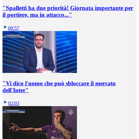
"Spalletti ha due priorità! Giornata importante per
il portiere, ma in attacco..."
00:57
"Vi dico l'uomo che può sbloccare il mercato
dell'Inter"
02:03