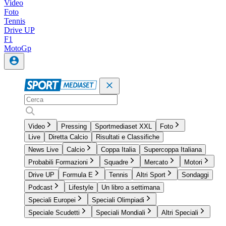
Video
Foto
Tennis
Drive UP
F1
MotoGp
Video
Pressing
Sportmediaset XXL
Foto
Live
Diretta Calcio
Risultati e Classifiche
News Live
Calcio
Coppa Italia
Supercoppa Italiana
Probabili Formazioni
Squadre
Mercato
Motori
Drive UP
Formula E
Tennis
Altri Sport
Sondaggi
Podcast
Lifestyle
Un libro a settimana
Speciali Europei
Speciali Olimpiadi
Speciale Scudetti
Speciali Mondiali
Altri Speciali