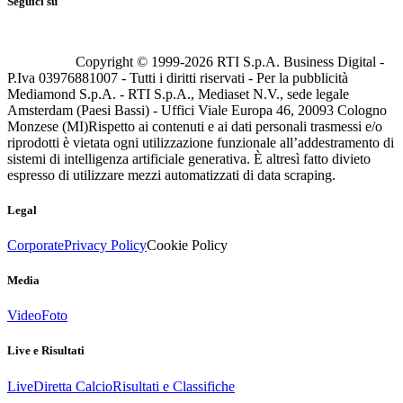
Seguici su
Copyright © 1999-
2026
RTI S.p.A. Business Digital -
P.Iva 03976881007 - Tutti i diritti riservati - Per la pubblicità
Mediamond S.p.A. - RTI S.p.A., Mediaset N.V., sede legale
Amsterdam (Paesi Bassi) - Uffici Viale Europa 46, 20093 Cologno
Monzese (MI)
Rispetto ai contenuti e ai dati personali trasmessi e/o
riprodotti è vietata ogni utilizzazione funzionale all’addestramento di
sistemi di intelligenza artificiale generativa. È altresì fatto divieto
espresso di utilizzare mezzi automatizzati di data scraping.
Legal
Corporate
Privacy Policy
Cookie Policy
Media
Video
Foto
Live e Risultati
Live
Diretta Calcio
Risultati e Classifiche