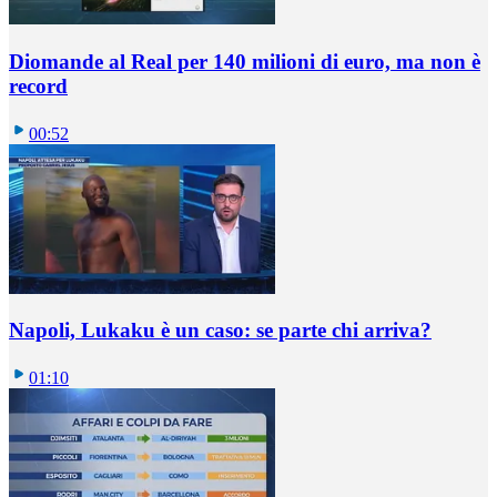
Diomande al Real per 140 milioni di euro, ma non è
record
00:52
Napoli, Lukaku è un caso: se parte chi arriva?
01:10