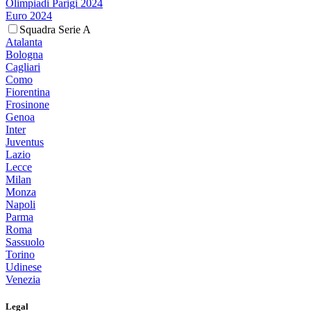
Olimpiadi Parigi 2024
Euro 2024
Squadra Serie A
Atalanta
Bologna
Cagliari
Como
Fiorentina
Frosinone
Genoa
Inter
Juventus
Lazio
Lecce
Milan
Monza
Napoli
Parma
Roma
Sassuolo
Torino
Udinese
Venezia
Legal