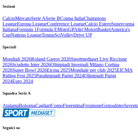
Sezioni
Calcio
Mercato
Serie A
Serie B
Coppa Italia
Champions
League
Europa League
Conference League
Calcio Estero
Supercoppa
Italiana
Formula 1
Formula E
MotoGP
Altri Motori
Basket
America's
Cup
Nations League
Tennis
Sci
Volley
Drive UP
Speciali
Mondiali 2026
Roland Garros 2026
Sportmediaset Live Riccione
2026
Scudetto Inter 2026
Olimpiadi Invernali Milano Cortina
2026
Super Bowl 2026
Eicma 2025
Mondiale per club 2025
EICMA
Riding Fest 2025
Paralimpiadi Parigi 2024
Olimpiadi Parigi
2024
Euro 2024
Squadra Serie A
Atalanta
Bologna
Cagliari
Como
Fiorentina
Frosinone
Genoa
Inter
Juvent
Seguici su