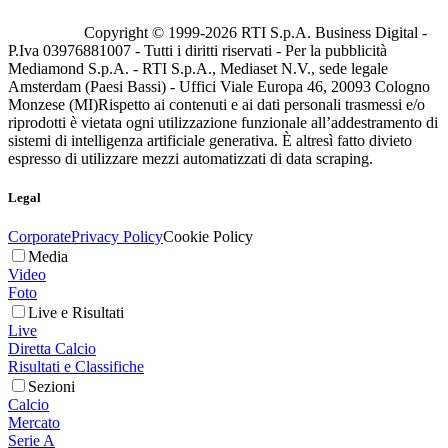
Copyright © 1999-
2026
RTI S.p.A. Business Digital -
P.Iva 03976881007 - Tutti i diritti riservati - Per la pubblicità
Mediamond S.p.A. - RTI S.p.A., Mediaset N.V., sede legale
Amsterdam (Paesi Bassi) - Uffici Viale Europa 46, 20093 Cologno
Monzese (MI)
Rispetto ai contenuti e ai dati personali trasmessi e/o
riprodotti è vietata ogni utilizzazione funzionale all’addestramento di
sistemi di intelligenza artificiale generativa. È altresì fatto divieto
espresso di utilizzare mezzi automatizzati di data scraping.
Legal
Corporate
Privacy Policy
Cookie Policy
Media
Video
Foto
Live e Risultati
Live
Diretta Calcio
Risultati e Classifiche
Sezioni
Calcio
Mercato
Serie A