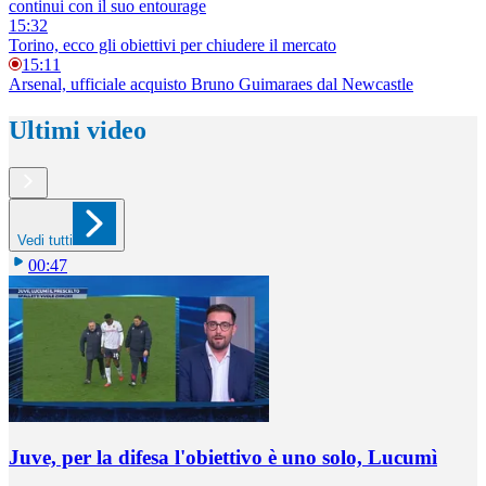
continui con il suo entourage
15:32
Torino, ecco gli obiettivi per chiudere il mercato
15:11
Arsenal, ufficiale acquisto Bruno Guimaraes dal Newcastle
Ultimi video
Vedi tutti
00:47
Juve, per la difesa l'obiettivo è uno solo, Lucumì