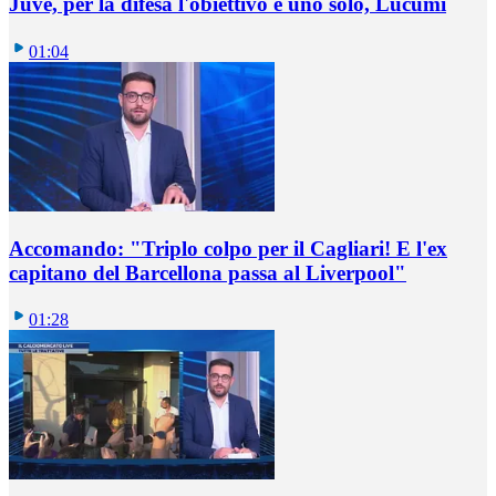
Juve, per la difesa l'obiettivo è uno solo, Lucumì
01:04
Accomando: "Triplo colpo per il Cagliari! E l'ex
capitano del Barcellona passa al Liverpool"
01:28