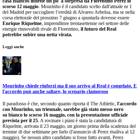
casa Blancos indette un po' a sorpresa da Florentino Perez lo
scorso 12 maggio
. Mourinho è il candidato scelto dall'attuale nr 1
del Madrid per raccogliere l’eredità di Alvareo Arbeloa, ma se nella
corsa elettorale del prossimo 7 giugno a spuntarla dovesse essere
Enrique Riquelme
, imprenditore trentasettenne nel settore delle
energie rinnovabili rivale di Florentino,
il futuro del Real
potrebbe subire una netta virata.
Leggi anche
Mourinho chiede rinforzi ma il suo arrivo al Real è congelato. E
l'accordo può anche saltare, lo scenario clamoroso
Il paradosso è che, secondo quanto riporta il The Athletic,
l'accordo
con Mourinho, un triennale, sarebbe già stato messo nero
su bianco lo scorso 16 maggio, con la presentazione ufficiale
prevista per il 25
. A rovinare i piani è stata la candidatura di
Riquelme, arrivata il 23 maggio, un giorno prima della scadenza del
termine di due settimane per farlo (l'annuncio di Perez risaliva al 12
maggio). Se nessun altro candidato si fosse fatto avanti, Perez