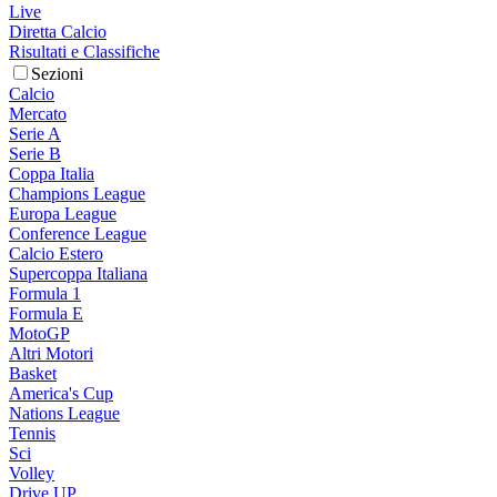
Live
Diretta Calcio
Risultati e Classifiche
Sezioni
Calcio
Mercato
Serie A
Serie B
Coppa Italia
Champions League
Europa League
Conference League
Calcio Estero
Supercoppa Italiana
Formula 1
Formula E
MotoGP
Altri Motori
Basket
America's Cup
Nations League
Tennis
Sci
Volley
Drive UP