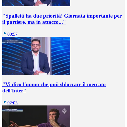
"Spalletti ha due priorità! Giornata importante per
il portiere, ma in attacco..."
00:57
"Vi dico l'uomo che può sbloccare il mercato
dell'Inter"
02:03