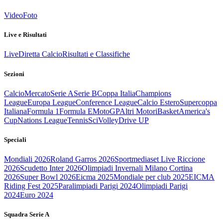
Video
Foto
Live e Risultati
Live
Diretta Calcio
Risultati e Classifiche
Sezioni
Calcio
Mercato
Serie A
Serie B
Coppa Italia
Champions
League
Europa League
Conference League
Calcio Estero
Supercoppa
Italiana
Formula 1
Formula E
MotoGP
Altri Motori
Basket
America's
Cup
Nations League
Tennis
Sci
Volley
Drive UP
Speciali
Mondiali 2026
Roland Garros 2026
Sportmediaset Live Riccione
2026
Scudetto Inter 2026
Olimpiadi Invernali Milano Cortina
2026
Super Bowl 2026
Eicma 2025
Mondiale per club 2025
EICMA
Riding Fest 2025
Paralimpiadi Parigi 2024
Olimpiadi Parigi
2024
Euro 2024
Squadra Serie A