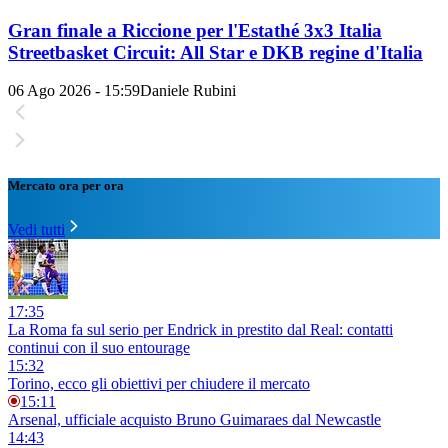
Gran finale a Riccione per l'Estathé 3x3 Italia
Streetbasket Circuit: All Star e DKB regine d'Italia
06 Ago 2026 - 15:59
Daniele Rubini
Mercato ora per ora
Vedi tutti
17:35
La Roma fa sul serio per Endrick in prestito dal Real: contatti
continui con il suo entourage
15:32
Torino, ecco gli obiettivi per chiudere il mercato
15:11
Arsenal, ufficiale acquisto Bruno Guimaraes dal Newcastle
14:43