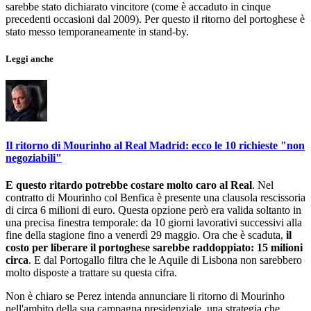
sarebbe stato dichiarato vincitore (come è accaduto in cinque
precedenti occasioni dal 2009). Per questo il ritorno del portoghese è
stato messo temporaneamente in stand-by.
Leggi anche
Il ritorno di Mourinho al Real Madrid: ecco le 10 richieste "non
negoziabili"
E questo ritardo potrebbe costare molto caro al Real
. Nel
contratto di Mourinho col Benfica è presente una clausola rescissoria
di circa 6 milioni di euro. Questa opzione però era valida soltanto in
una precisa finestra temporale: da 10 giorni lavorativi successivi alla
fine della stagione fino a venerdì 29 maggio. Ora che è scaduta,
il
costo per liberare il portoghese sarebbe raddoppiato: 15 milioni
circa
. E dal Portogallo filtra che le Aquile di Lisbona non sarebbero
molto disposte a trattare su questa cifra.
Non è chiaro se Perez intenda annunciare li ritorno di Mourinho
nell'ambito della sua campagna presidenziale, una strategia che