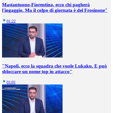
Mastantuono-Fiorentina, ecco chi pagherà
l'ingaggio. Ma il colpo di giornata è del Frosinone"
01:22
"Napoli, ecco la squadra che vuole Lukaku. E può
sbloccare un nome top in attacco"
01:01