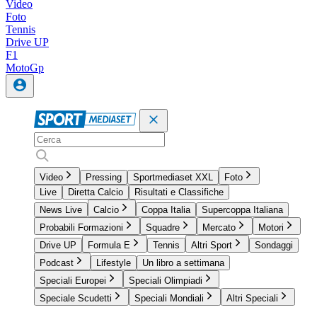
Video
Foto
Tennis
Drive UP
F1
MotoGp
Video
Pressing
Sportmediaset XXL
Foto
Live
Diretta Calcio
Risultati e Classifiche
News Live
Calcio
Coppa Italia
Supercoppa Italiana
Probabili Formazioni
Squadre
Mercato
Motori
Drive UP
Formula E
Tennis
Altri Sport
Sondaggi
Podcast
Lifestyle
Un libro a settimana
Speciali Europei
Speciali Olimpiadi
Speciale Scudetti
Speciali Mondiali
Altri Speciali