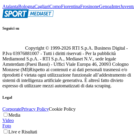
Atalanta
Bologna
Cagliari
Como
Fiorentina
Frosinone
Genoa
Inter
Juvent
Seguici su
Copyright © 1999-
2026
RTI S.p.A. Business Digital -
P.Iva 03976881007 - Tutti i diritti riservati - Per la pubblicità
Mediamond S.p.A. - RTI S.p.A., Mediaset N.V., sede legale
Amsterdam (Paesi Bassi) - Uffici Viale Europa 46, 20093 Cologno
Monzese (MI)
Rispetto ai contenuti e ai dati personali trasmessi e/o
riprodotti è vietata ogni utilizzazione funzionale all’addestramento di
sistemi di intelligenza artificiale generativa. È altresì fatto divieto
espresso di utilizzare mezzi automatizzati di data scraping.
Legal
Corporate
Privacy Policy
Cookie Policy
Media
Video
Foto
Live e Risultati