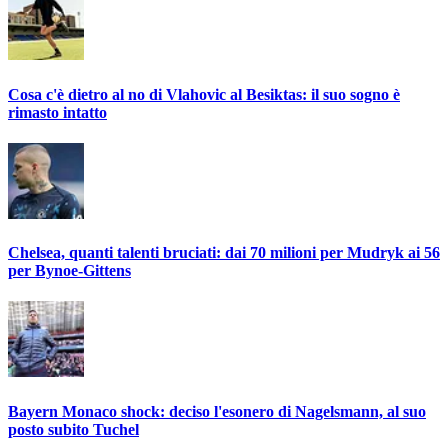
Cosa c'è dietro al no di Vlahovic al Besiktas: il suo sogno è
rimasto intatto
Chelsea, quanti talenti bruciati: dai 70 milioni per Mudryk ai 56
per Bynoe-Gittens
Bayern Monaco shock: deciso l'esonero di Nagelsmann, al suo
posto subito Tuchel