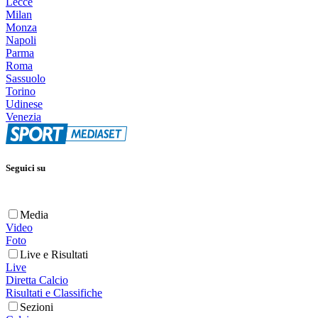
Lecce
Milan
Monza
Napoli
Parma
Roma
Sassuolo
Torino
Udinese
Venezia
Seguici su
Media
Video
Foto
Live e Risultati
Live
Diretta Calcio
Risultati e Classifiche
Sezioni