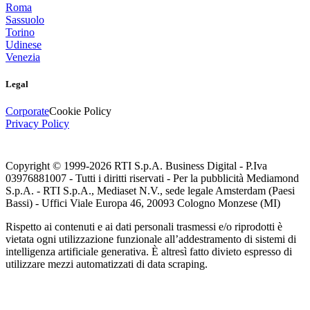
Roma
Sassuolo
Torino
Udinese
Venezia
Legal
Corporate
Cookie Policy
Privacy Policy
Copyright © 1999-
2026
RTI S.p.A. Business Digital - P.Iva
03976881007 - Tutti i diritti riservati - Per la pubblicità Mediamond
S.p.A. - RTI S.p.A., Mediaset N.V., sede legale Amsterdam (Paesi
Bassi) - Uffici Viale Europa 46, 20093 Cologno Monzese (MI)
Rispetto ai contenuti e ai dati personali trasmessi e/o riprodotti è
vietata ogni utilizzazione funzionale all’addestramento di sistemi di
intelligenza artificiale generativa. È altresì fatto divieto espresso di
utilizzare mezzi automatizzati di data scraping.