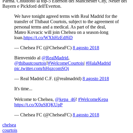
Parma. Chiudono la top-5 Ederson del Manchester City, Neuer del
Bayern e Pickford dell'Everton.
We have tonight agreed terms with Real Madrid for the
transfer of Thibaut Courtois, subject to the agreement of
personal terms and a medical. As part of the deal,
Mateo Kovacic will join Chelsea on a season-long
loan.
https://t.co/WXhHzEdf6D
— Chelsea FC (@ChelseaFC)
8 agosto 2018
Bienvenido al
@RealMadrid
,
@thibautcourtois
!
#WelcomeCourtois
|
#HalaMadrid
pic.twitter.com/hHqzcomSQi
— Real Madrid C.F. (@realmadrid)
8 agosto 2018
It's time...
Welcome to Chelsea,
@kepa_46
!
#WelcomeKepa
https://t.co/X0uSlQKUpP
— Chelsea FC (@ChelseaFC)
8 agosto 2018
chelsea
courtois