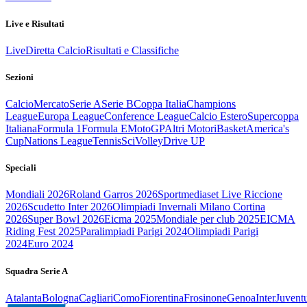
Live e Risultati
Live
Diretta Calcio
Risultati e Classifiche
Sezioni
Calcio
Mercato
Serie A
Serie B
Coppa Italia
Champions
League
Europa League
Conference League
Calcio Estero
Supercoppa
Italiana
Formula 1
Formula E
MotoGP
Altri Motori
Basket
America's
Cup
Nations League
Tennis
Sci
Volley
Drive UP
Speciali
Mondiali 2026
Roland Garros 2026
Sportmediaset Live Riccione
2026
Scudetto Inter 2026
Olimpiadi Invernali Milano Cortina
2026
Super Bowl 2026
Eicma 2025
Mondiale per club 2025
EICMA
Riding Fest 2025
Paralimpiadi Parigi 2024
Olimpiadi Parigi
2024
Euro 2024
Squadra Serie A
Atalanta
Bologna
Cagliari
Como
Fiorentina
Frosinone
Genoa
Inter
Juvent