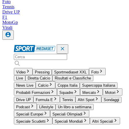
Foto
Tennis
Drive UP
F1
MotoGp
Virali
Video
Pressing
Sportmediaset XXL
Foto
Live
Diretta Calcio
Risultati e Classifiche
News Live
Calcio
Coppa Italia
Supercoppa Italiana
Probabili Formazioni
Squadre
Mercato
Motori
Drive UP
Formula E
Tennis
Altri Sport
Sondaggi
Podcast
Lifestyle
Un libro a settimana
Speciali Europei
Speciali Olimpiadi
Speciale Scudetti
Speciali Mondiali
Altri Speciali