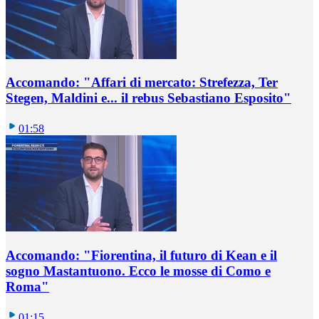
Accomando: "Affari di mercato: Strefezza, Ter
Stegen, Maldini e... il rebus Sebastiano Esposito"
01:58
Accomando: "Fiorentina, il futuro di Kean e il
sogno Mastantuono. Ecco le mosse di Como e
Roma"
01:15