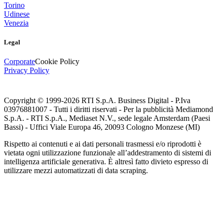
Torino
Udinese
Venezia
Legal
Corporate
Cookie Policy
Privacy Policy
Copyright © 1999-
2026
RTI S.p.A. Business Digital - P.Iva
03976881007 - Tutti i diritti riservati - Per la pubblicità Mediamond
S.p.A. - RTI S.p.A., Mediaset N.V., sede legale Amsterdam (Paesi
Bassi) - Uffici Viale Europa 46, 20093 Cologno Monzese (MI)
Rispetto ai contenuti e ai dati personali trasmessi e/o riprodotti è
vietata ogni utilizzazione funzionale all’addestramento di sistemi di
intelligenza artificiale generativa. È altresì fatto divieto espresso di
utilizzare mezzi automatizzati di data scraping.