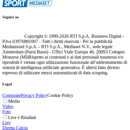
Seguici su
Copyright © 1999-
2026
RTI S.p.A. Business Digital -
P.Iva 03976881007 - Tutti i diritti riservati - Per la pubblicità
Mediamond S.p.A. - RTI S.p.A., Mediaset N.V., sede legale
Amsterdam (Paesi Bassi) - Uffici Viale Europa 46, 20093 Cologno
Monzese (MI)
Rispetto ai contenuti e ai dati personali trasmessi e/o
riprodotti è vietata ogni utilizzazione funzionale all’addestramento di
sistemi di intelligenza artificiale generativa. È altresì fatto divieto
espresso di utilizzare mezzi automatizzati di data scraping.
Legal
Corporate
Privacy Policy
Cookie Policy
Media
Video
Foto
Live e Risultati
Live
Diretta Calcio