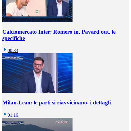
Calciomercato Inter: Romero in, Pavard out, le
specifiche
00:33
Milan-Leao: le parti si riavvicinano, i dettagli
01:16