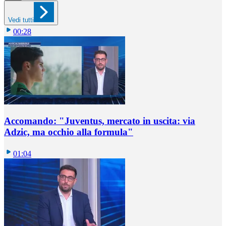
Vedi tutti
00:28
Accomando: "Juventus, mercato in uscita: via
Adzic, ma occhio alla formula"
01:04