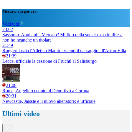
Mercato ora per ora
Vedi tutti
23:02
Sassuolo, Aquilani: "Mercato? Mi fido della società, ma in difesa
non ho neanche un titolare"
21:49
Ruggeri lascia l'Atletico Madrid: vicino il passaggio all'Aston Villa
21:39
Lecce, ufficiale la cessione di Früchtl al Salisburgo
21:08
Roma, Angelino ceduto al Deportivo a Coruna
20:31
Newcastle, Jaissle è il nuovo allenatore: è ufficiale
Ultimi video