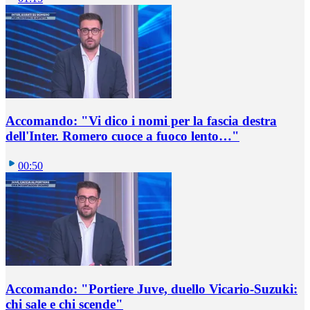
Accomando: "Vi dico i nomi per la fascia destra
dell'Inter. Romero cuoce a fuoco lento…"
00:50
Accomando: "Portiere Juve, duello Vicario-Suzuki:
chi sale e chi scende"