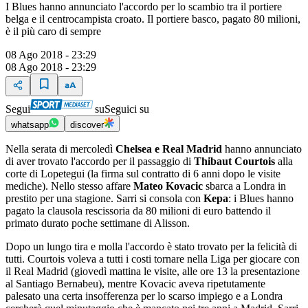
I Blues hanno annunciato l'accordo per lo scambio tra il portiere
belga e il centrocampista croato. Il portiere basco, pagato 80 milioni,
è il più caro di sempre
08 Ago 2018 - 23:29
08 Ago 2018 - 23:29
Segui
su
Seguici su
whatsapp
discover
Nella serata di mercoledì
Chelsea e Real Madrid
hanno annunciato
di aver trovato l'accordo per il passaggio di
Thibaut Courtois
alla
corte di Lopetegui (la firma sul contratto di 6 anni dopo le visite
mediche). Nello stesso affare
Mateo Kovacic
sbarca a Londra in
prestito per una stagione. Sarri si consola con
Kepa
: i Blues hanno
pagato la clausola rescissoria da 80 milioni di euro battendo il
primato durato poche settimane di Alisson.
Dopo un lungo tira e molla l'accordo è stato trovato per la felicità di
tutti. Courtois voleva a tutti i costi tornare nella Liga per giocare con
il Real Madrid (giovedì mattina le visite, alle ore 13 la presentazione
al Santiago Bernabeu), mentre Kovacic aveva ripetutamente
palesato una certa insofferenza per lo scarso impiego e a Londra