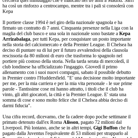
cercherà quel minutaggio che è mancato nei tre anni a Madrid. Sarri
ha così un rinforzo a centrocampo, mentre tra i pali si consolerà con
Kepa
Il portiere classe 1994 è nel giro della nazionale spagnola e ha
firmato un contratto di 7 anni. Cinquanta presenze nella Liga con la
maglia del club basco e una sola in nazionale sono bastate a
Kepa
Arrizabalaga
, per tutti Kepa, per conquistare un posto importante
nella storia del calciomercato e della Premier League. Il Chelsea ha
deciso di puntare su di lui per il futuro avvalendosi della clausola
rescissoria da 80 milioni di euro che trasforma lo spagnolo nel
portiere più costoso della storia. Nella tarda serata di mercoledì, il
club londinese ha ufficializzato l'ingaggio. Giovedì il primo
allenamento con i suoi nuovi compagni, sabato il possibile debutto
in Premier contro l'Huddersfield. "E' una decisione molto importante
per me, per la mia carriera e per la mia vita personale - le sue prime
parole - Tantissime cose mi hanno attratto, i titoli che il club ha
vinto, gli altri giocatori, la città e la Premier League. E' stata una
somma di cose e sono molto felice che il Chelsea abbia deciso di
darmi fiducia".
Una cifra record, dicevamo, che fa cadere dopo poche settimane il
primato detenuto dall'ex Roma
Alisson
, pagato 72 milioni dal
Liverpool. Più lontano, anche se in altri tempi,
Gigi Buffon
che fu
pagato dalla Juventus l'equivalente di 53 milioni per strapparlo al