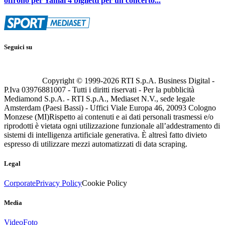
offrono per Yamal 4 biglietti per un concerto...
Seguici su
Copyright © 1999-
2026
RTI S.p.A. Business Digital -
P.Iva 03976881007 - Tutti i diritti riservati - Per la pubblicità
Mediamond S.p.A. - RTI S.p.A., Mediaset N.V., sede legale
Amsterdam (Paesi Bassi) - Uffici Viale Europa 46, 20093 Cologno
Monzese (MI)
Rispetto ai contenuti e ai dati personali trasmessi e/o
riprodotti è vietata ogni utilizzazione funzionale all’addestramento di
sistemi di intelligenza artificiale generativa. È altresì fatto divieto
espresso di utilizzare mezzi automatizzati di data scraping.
Legal
Corporate
Privacy Policy
Cookie Policy
Media
Video
Foto