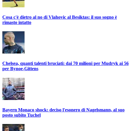
Cosa c'è dietro al no di Vlahovic al Besiktas: il suo sogno è
rimasto intatto
Chelsea, quanti talenti bruciati: dai 70 milioni per Mudryk ai 56
per Bynoe-Gittens
Bayern Monaco shock: deciso l'esonero di Nagelsmann, al suo
posto subito Tuchel