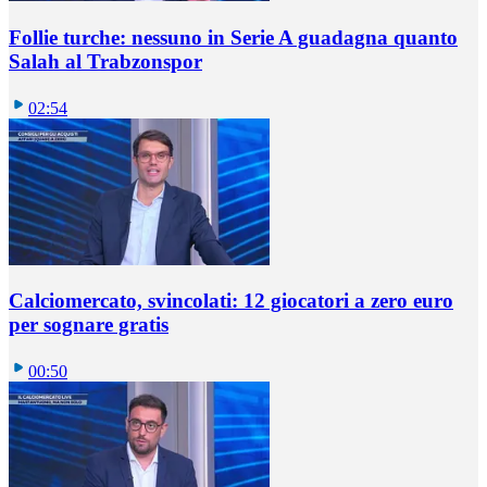
Follie turche: nessuno in Serie A guadagna quanto
Salah al Trabzonspor
02:54
Calciomercato, svincolati: 12 giocatori a zero euro
per sognare gratis
00:50