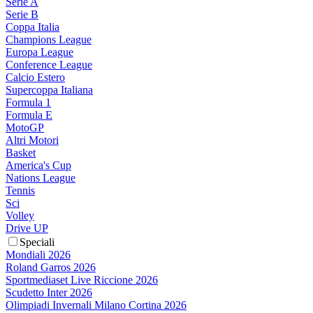
Serie A
Serie B
Coppa Italia
Champions League
Europa League
Conference League
Calcio Estero
Supercoppa Italiana
Formula 1
Formula E
MotoGP
Altri Motori
Basket
America's Cup
Nations League
Tennis
Sci
Volley
Drive UP
Speciali
Mondiali 2026
Roland Garros 2026
Sportmediaset Live Riccione 2026
Scudetto Inter 2026
Olimpiadi Invernali Milano Cortina 2026