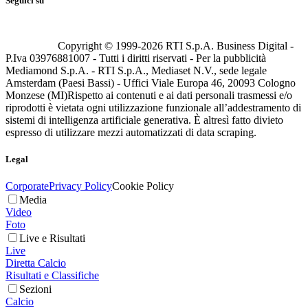
Seguici su
Copyright © 1999-
2026
RTI S.p.A. Business Digital -
P.Iva 03976881007 - Tutti i diritti riservati - Per la pubblicità
Mediamond S.p.A. - RTI S.p.A., Mediaset N.V., sede legale
Amsterdam (Paesi Bassi) - Uffici Viale Europa 46, 20093 Cologno
Monzese (MI)
Rispetto ai contenuti e ai dati personali trasmessi e/o
riprodotti è vietata ogni utilizzazione funzionale all’addestramento di
sistemi di intelligenza artificiale generativa. È altresì fatto divieto
espresso di utilizzare mezzi automatizzati di data scraping.
Legal
Corporate
Privacy Policy
Cookie Policy
Media
Video
Foto
Live e Risultati
Live
Diretta Calcio
Risultati e Classifiche
Sezioni
Calcio