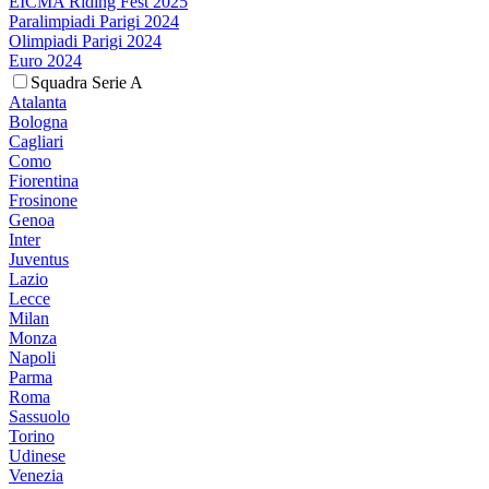
EICMA Riding Fest 2025
Paralimpiadi Parigi 2024
Olimpiadi Parigi 2024
Euro 2024
Squadra Serie A
Atalanta
Bologna
Cagliari
Como
Fiorentina
Frosinone
Genoa
Inter
Juventus
Lazio
Lecce
Milan
Monza
Napoli
Parma
Roma
Sassuolo
Torino
Udinese
Venezia