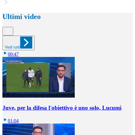
Ultimi video
Vedi tutti
00:47
Juve, per la difesa l'obiettivo è uno solo, Lucumì
01:04