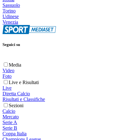
Sassuolo
Torino
Udinese
Venezia
Seguici su
Media
Video
Foto
Live e Risultati
Live
Diretta Calcio
Risultati e Classifiche
Sezioni
Calcio
Mercato
Serie A
Serie B
Coppa Italia
Champions League