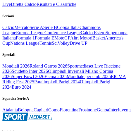
Live
Diretta Calcio
Risultati e Classifiche
Sezioni
Calcio
Mercato
Serie A
Serie B
Coppa Italia
Champions
League
Europa League
Conference League
Calcio Estero
Supercoppa
Italiana
Formula 1
Formula E
MotoGP
Altri Motori
Basket
America's
Cup
Nations League
Tennis
Sci
Volley
Drive UP
Speciali
Mondiali 2026
Roland Garros 2026
Sportmediaset Live Riccione
2026
Scudetto Inter 2026
Olimpiadi Invernali Milano Cortina
2026
Super Bowl 2026
Eicma 2025
Mondiale per club 2025
EICMA
Riding Fest 2025
Paralimpiadi Parigi 2024
Olimpiadi Parigi
2024
Euro 2024
Squadra Serie A
Atalanta
Bologna
Cagliari
Como
Fiorentina
Frosinone
Genoa
Inter
Juvent