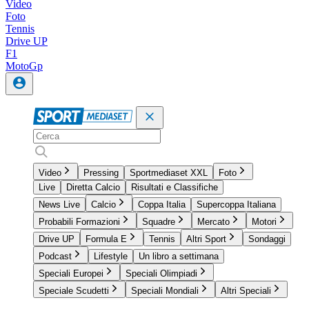
Video
Foto
Tennis
Drive UP
F1
MotoGp
Video
Pressing
Sportmediaset XXL
Foto
Live
Diretta Calcio
Risultati e Classifiche
News Live
Calcio
Coppa Italia
Supercoppa Italiana
Probabili Formazioni
Squadre
Mercato
Motori
Drive UP
Formula E
Tennis
Altri Sport
Sondaggi
Podcast
Lifestyle
Un libro a settimana
Speciali Europei
Speciali Olimpiadi
Speciale Scudetti
Speciali Mondiali
Altri Speciali