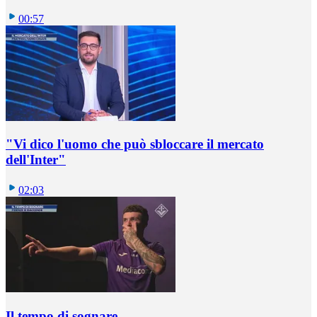
00:57
"Vi dico l'uomo che può sbloccare il mercato
dell'Inter"
02:03
Il tempo di sognare