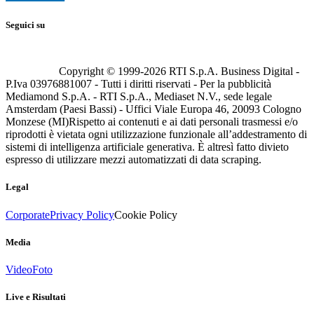
Seguici su
Copyright © 1999-
2026
RTI S.p.A. Business Digital -
P.Iva 03976881007 - Tutti i diritti riservati - Per la pubblicità
Mediamond S.p.A. - RTI S.p.A., Mediaset N.V., sede legale
Amsterdam (Paesi Bassi) - Uffici Viale Europa 46, 20093 Cologno
Monzese (MI)
Rispetto ai contenuti e ai dati personali trasmessi e/o
riprodotti è vietata ogni utilizzazione funzionale all’addestramento di
sistemi di intelligenza artificiale generativa. È altresì fatto divieto
espresso di utilizzare mezzi automatizzati di data scraping.
Legal
Corporate
Privacy Policy
Cookie Policy
Media
Video
Foto
Live e Risultati