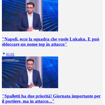
"Napoli, ecco la squadra che vuole Lukaku. E può
sbloccare un nome top in attacco"
01:01
"Spalletti ha due priorità! Giornata importante per
il portiere, ma in attacco..."