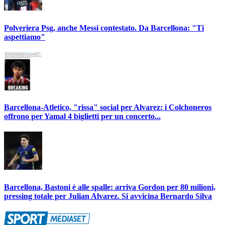
Polveriera Psg, anche Messi contestato. Da Barcellona: "Ti
aspettiamo"
Barcellona-Atletico, "rissa" social per Alvarez: i Colchoneros
offrono per Yamal 4 biglietti per un concerto...
Barcellona, Bastoni è alle spalle: arriva Gordon per 80 milioni,
pressing totale per Julian Alvarez. Si avvicina Bernardo Silva