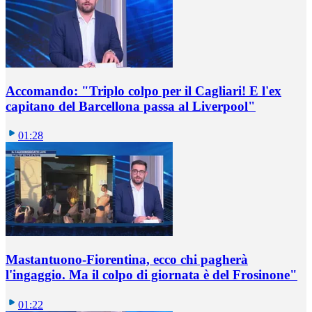
Accomando: "Triplo colpo per il Cagliari! E l'ex
capitano del Barcellona passa al Liverpool"
01:28
Mastantuono-Fiorentina, ecco chi pagherà
l'ingaggio. Ma il colpo di giornata è del Frosinone"
01:22