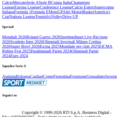
Calcio
Mercato
Serie A
Serie B
Coppa Italia
Champions
League
Europa League
Conference League
Calcio Estero
Supercoppa
Italiana
Formula 1
Formula E
MotoGP
Altri Motori
Basket
America's
Cup
Nations League
Tennis
Sci
Volley
Drive UP
Speciali
Mondiali 2026
Roland Garros 2026
Sportmediaset Live Riccione
2026
Scudetto Inter 2026
Olimpiadi Invernali Milano Cortina
2026
Super Bowl 2026
Eicma 2025
Mondiale per club 2025
EICMA
Riding Fest 2025
Paralimpiadi Parigi 2024
Olimpiadi Parigi
2024
Euro 2024
Squadra Serie A
Atalanta
Bologna
Cagliari
Como
Fiorentina
Frosinone
Genoa
Inter
Juvent
Seguici su
Copyright © 1999-
2026
RTI S.p.A. Business Digital -