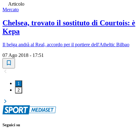
Articolo
Mercato
Chelsea, trovato il sostituto di Courtois: è
Kepa
Il belga andrà al Real, accordo per il portiere dell'Atheltic Bilbao
07 Ago 2018 - 17:51
1
2
Seguici su