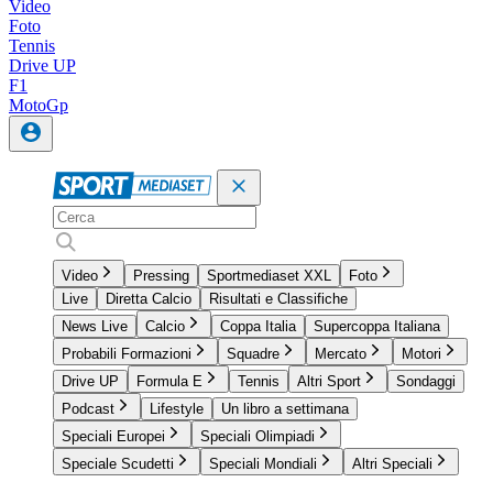
Video
Foto
Tennis
Drive UP
F1
MotoGp
Video
Pressing
Sportmediaset XXL
Foto
Live
Diretta Calcio
Risultati e Classifiche
News Live
Calcio
Coppa Italia
Supercoppa Italiana
Probabili Formazioni
Squadre
Mercato
Motori
Drive UP
Formula E
Tennis
Altri Sport
Sondaggi
Podcast
Lifestyle
Un libro a settimana
Speciali Europei
Speciali Olimpiadi
Speciale Scudetti
Speciali Mondiali
Altri Speciali