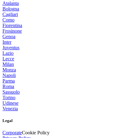
Atalanta
Bologna
Cagliari
Como
Fiorentina
Frosinone
Genoa
Inter
Juventus
Lazio
Lecce
Milan
Monza
Napoli
Parma
Roma
Sassuolo
Torino
Udinese
Venezia
Legal
Corporate
Cookie Policy