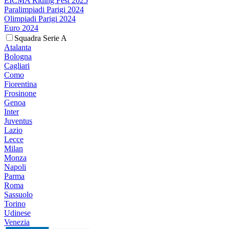
EICMA Riding Fest 2025
Paralimpiadi Parigi 2024
Olimpiadi Parigi 2024
Euro 2024
Squadra Serie A
Atalanta
Bologna
Cagliari
Como
Fiorentina
Frosinone
Genoa
Inter
Juventus
Lazio
Lecce
Milan
Monza
Napoli
Parma
Roma
Sassuolo
Torino
Udinese
Venezia