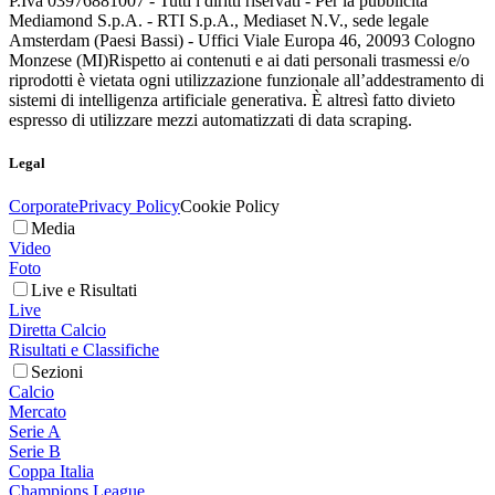
P.Iva 03976881007 - Tutti i diritti riservati - Per la pubblicità
Mediamond S.p.A. - RTI S.p.A., Mediaset N.V., sede legale
Amsterdam (Paesi Bassi) - Uffici Viale Europa 46, 20093 Cologno
Monzese (MI)
Rispetto ai contenuti e ai dati personali trasmessi e/o
riprodotti è vietata ogni utilizzazione funzionale all’addestramento di
sistemi di intelligenza artificiale generativa. È altresì fatto divieto
espresso di utilizzare mezzi automatizzati di data scraping.
Legal
Corporate
Privacy Policy
Cookie Policy
Media
Video
Foto
Live e Risultati
Live
Diretta Calcio
Risultati e Classifiche
Sezioni
Calcio
Mercato
Serie A
Serie B
Coppa Italia
Champions League