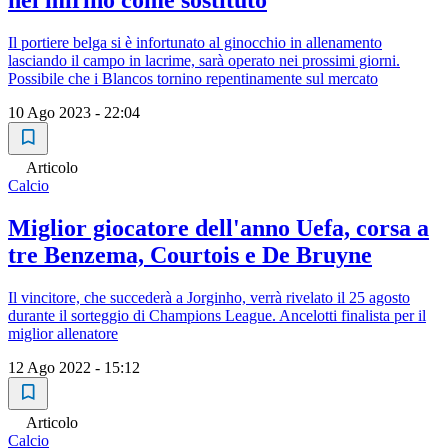
nel mirino come sostituto
Il portiere belga si è infortunato al ginocchio in allenamento
lasciando il campo in lacrime, sarà operato nei prossimi giorni.
Possibile che i Blancos tornino repentinamente sul mercato
10 Ago 2023 - 22:04
Articolo
Calcio
Miglior giocatore dell'anno Uefa, corsa a
tre Benzema, Courtois e De Bruyne
Il vincitore, che succederà a Jorginho, verrà rivelato il 25 agosto
durante il sorteggio di Champions League. Ancelotti finalista per il
miglior allenatore
12 Ago 2022 - 15:12
Articolo
Calcio