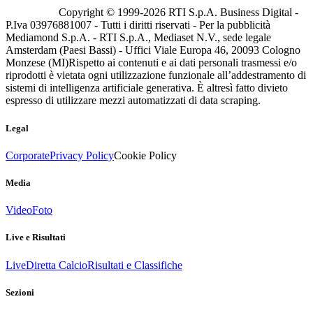
Copyright © 1999-
2026
RTI S.p.A. Business Digital -
P.Iva 03976881007 - Tutti i diritti riservati - Per la pubblicità
Mediamond S.p.A. - RTI S.p.A., Mediaset N.V., sede legale
Amsterdam (Paesi Bassi) - Uffici Viale Europa 46, 20093 Cologno
Monzese (MI)
Rispetto ai contenuti e ai dati personali trasmessi e/o
riprodotti è vietata ogni utilizzazione funzionale all’addestramento di
sistemi di intelligenza artificiale generativa. È altresì fatto divieto
espresso di utilizzare mezzi automatizzati di data scraping.
Legal
Corporate
Privacy Policy
Cookie Policy
Media
Video
Foto
Live e Risultati
Live
Diretta Calcio
Risultati e Classifiche
Sezioni