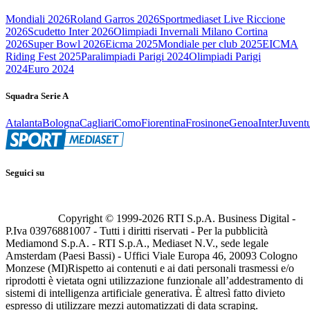
Mondiali 2026
Roland Garros 2026
Sportmediaset Live Riccione
2026
Scudetto Inter 2026
Olimpiadi Invernali Milano Cortina
2026
Super Bowl 2026
Eicma 2025
Mondiale per club 2025
EICMA
Riding Fest 2025
Paralimpiadi Parigi 2024
Olimpiadi Parigi
2024
Euro 2024
Squadra Serie A
Atalanta
Bologna
Cagliari
Como
Fiorentina
Frosinone
Genoa
Inter
Juvent
Seguici su
Copyright © 1999-
2026
RTI S.p.A. Business Digital -
P.Iva 03976881007 - Tutti i diritti riservati - Per la pubblicità
Mediamond S.p.A. - RTI S.p.A., Mediaset N.V., sede legale
Amsterdam (Paesi Bassi) - Uffici Viale Europa 46, 20093 Cologno
Monzese (MI)
Rispetto ai contenuti e ai dati personali trasmessi e/o
riprodotti è vietata ogni utilizzazione funzionale all’addestramento di
sistemi di intelligenza artificiale generativa. È altresì fatto divieto
espresso di utilizzare mezzi automatizzati di data scraping.