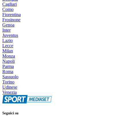
Cagliari
Como
Fiorentina
Frosinone
Genoa
Inter
Juventus
Lazio
Lecce
Milan
Monza
Napoli
Parma
Roma
Sassuolo
Torino
Udinese
Venezia
Seguici su