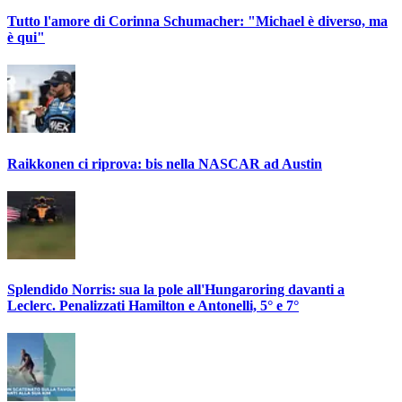
Tutto l'amore di Corinna Schumacher: "Michael è diverso, ma
è qui"
Raikkonen ci riprova: bis nella NASCAR ad Austin
Splendido Norris: sua la pole all'Hungaroring davanti a
Leclerc. Penalizzati Hamilton e Antonelli, 5° e 7°