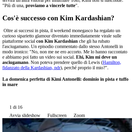
servirà un'altra vittoria per innaffiare Toto, Kimi non si nasconde:
"Più di una,
proviamo a vincerle tutte
".
Cos'è successo con Kim Kardashian?
Oltre ai successi in pista, il weekend monegasco ha regalato un
curioso siparietto glamour diventato immediatamente virale sulle
piattaforme social
con Kim Kardashian
che gli ha rubato
l'asciugamano. Un episodio commentato dallo stesso Antonelli in
modo ironico: "No, non me ne ero accorto. Me lo hanno raccontato
e abbiamo poi fatto un video sui social.
Ehi, Kim mi deve un
asciugamano
. Non poteva prendere quello di Lewis (
Hamilton,
fidanzato della Kardashian, ndr
), perché proprio il mio?".
La domenica perfetta di Kimi Antonelli: dominio in pista e tuffo
in mare
1
di 16
Avvia slideshow
Fullscreen
Zoom