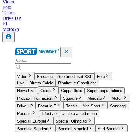
Video
Foto
Tennis
Drive UP
F1
MotoGp
Video
Pressing
Sportmediaset XXL
Foto
Live
Diretta Calcio
Risultati e Classifiche
News Live
Calcio
Coppa Italia
Supercoppa Italiana
Probabili Formazioni
Squadre
Mercato
Motori
Drive UP
Formula E
Tennis
Altri Sport
Sondaggi
Podcast
Lifestyle
Un libro a settimana
Speciali Europei
Speciali Olimpiadi
Speciale Scudetti
Speciali Mondiali
Altri Speciali