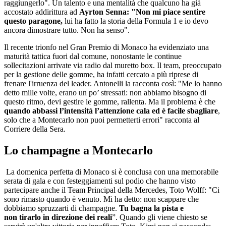
raggiungerlo". Un talento e una mentalità che qualcuno ha già
accostato addirittura ad
Ayrton Senna: "Non mi piace sentire
questo paragone,
lui ha fatto la storia della Formula 1 e io devo
ancora dimostrare tutto. Non ha senso".
Il recente trionfo nel Gran Premio di Monaco ha evidenziato una
maturità tattica fuori dal comune, nonostante le continue
sollecitazioni arrivate via radio dal muretto box. Il team, preoccupato
per la gestione delle gomme, ha infatti cercato a più riprese di
frenare l'irruenza del leader. Antonelli la racconta così: "Me lo hanno
detto mille volte, erano un po’ stressati: non abbiamo bisogno di
questo ritmo, devi gestire le gomme, rallenta. Ma il problema è che
quando abbassi l’intensità l’attenzione cala ed è facile sbagliare
,
solo che a Montecarlo non puoi permetterti errori" racconta al
Corriere della Sera.
Lo champagne a Montecarlo
La domenica perfetta di Monaco si è conclusa con una memorabile
serata di gala e con festeggiamenti sul podio che hanno visto
partecipare anche il Team Principal della Mercedes, Toto Wolff: "Ci
sono rimasto quando è venuto. Mi ha detto: non scappare che
dobbiamo spruzzarti di champagne.
Tu bagna la pista e
non tirarlo in direzione dei reali
”. Quando gli viene chiesto se