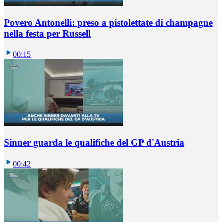
Povero Antonelli: preso a pistolettate di champagne
nella festa per Russell
00:15
Sinner guarda le qualifiche del GP d'Austria
00:42