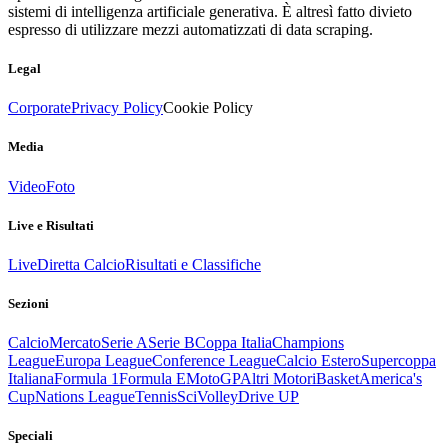
sistemi di intelligenza artificiale generativa. È altresì fatto divieto
espresso di utilizzare mezzi automatizzati di data scraping.
Legal
Corporate
Privacy Policy
Cookie Policy
Media
Video
Foto
Live e Risultati
Live
Diretta Calcio
Risultati e Classifiche
Sezioni
Calcio
Mercato
Serie A
Serie B
Coppa Italia
Champions
League
Europa League
Conference League
Calcio Estero
Supercoppa
Italiana
Formula 1
Formula E
MotoGP
Altri Motori
Basket
America's
Cup
Nations League
Tennis
Sci
Volley
Drive UP
Speciali