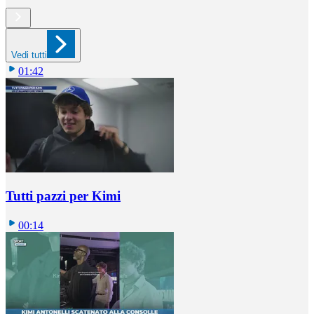
Vedi tutti
01:42
Tutti pazzi per Kimi
00:14