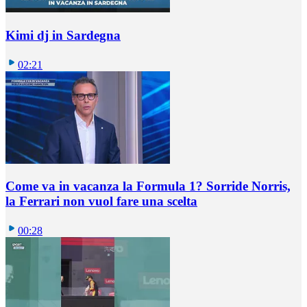
Kimi dj in Sardegna
02:21
Come va in vacanza la Formula 1? Sorride Norris,
la Ferrari non vuol fare una scelta
00:28