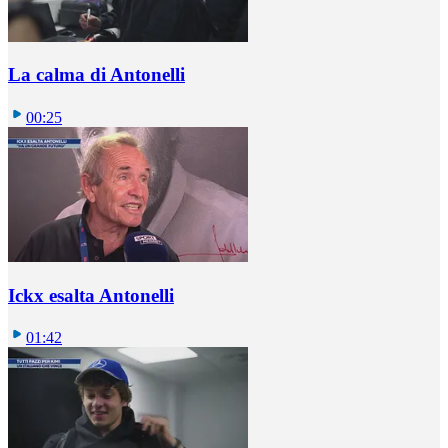
La calma di Antonelli
00:25
Ickx esalta Antonelli
01:42