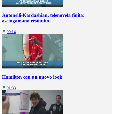
Antonelli-Kardashian, telenovela finita:
asciugamano restituito
00:14
Hamilton con un nuovo look
01:33