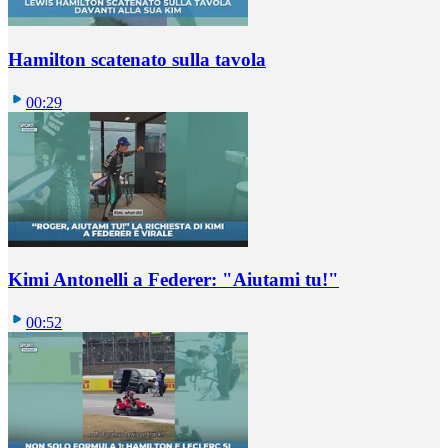
Hamilton scatenato sulla tavola
00:29
Kimi Antonelli a Federer: "Aiutami tu!"
00:52