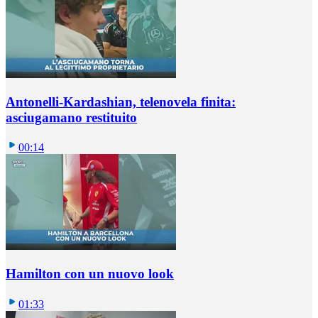
Antonelli-Kardashian, telenovela finita:
asciugamano restituito
00:14
Hamilton con un nuovo look
01:33