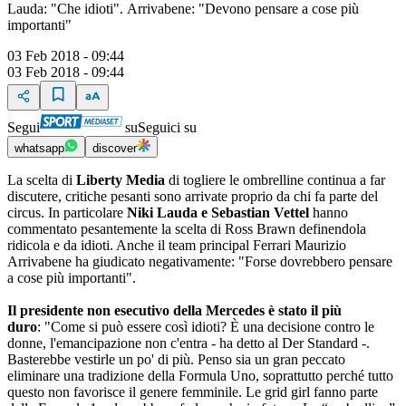
Lauda: "Che idioti". Arrivabene: "Devono pensare a cose più
importanti"
03 Feb 2018 - 09:44
03 Feb 2018 - 09:44
Segui
su
Seguici su
whatsapp
discover
La scelta di
Liberty Media
di togliere le ombrelline continua a far
discutere, critiche pesanti sono arrivate proprio da chi fa parte del
circus. In particolare
Niki Lauda e Sebastian Vettel
hanno
commentato pesantemente la scelta di Ross Brawn definendola
ridicola e da idioti. Anche il team principal Ferrari Maurizio
Arrivabene ha giudicato negativamente: "Forse dovrebbero pensare
a cose più importanti".
Il presidente non esecutivo della Mercedes è stato il più
duro
: "Come si può essere così idioti? È una decisione contro le
donne, l'emancipazione non c'entra - ha detto al Der Standard -.
Basterebbe vestirle un po' di più. Penso sia un gran peccato
eliminare una tradizione della Formula Uno, soprattutto perché tutto
questo non favorisce il genere femminile. Le grid girl fanno parte