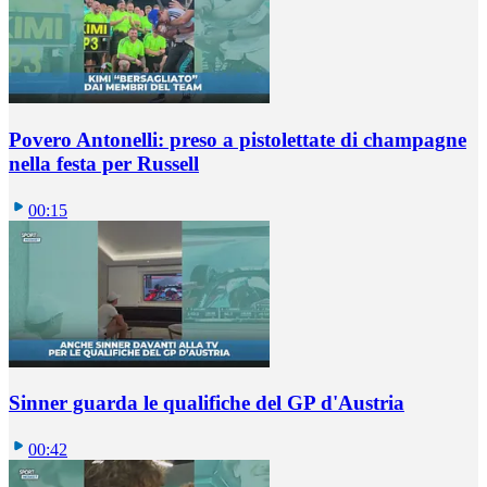
Povero Antonelli: preso a pistolettate di champagne
nella festa per Russell
00:15
Sinner guarda le qualifiche del GP d'Austria
00:42