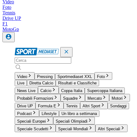
Video
Foto
Tennis
Drive UP
F1
MotoGp
Video
Pressing
Sportmediaset XXL
Foto
Live
Diretta Calcio
Risultati e Classifiche
News Live
Calcio
Coppa Italia
Supercoppa Italiana
Probabili Formazioni
Squadre
Mercato
Motori
Drive UP
Formula E
Tennis
Altri Sport
Sondaggi
Podcast
Lifestyle
Un libro a settimana
Speciali Europei
Speciali Olimpiadi
Speciale Scudetti
Speciali Mondiali
Altri Speciali