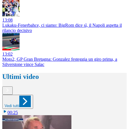
13:08
Lukaku-Fenerbahce, ci siamo: BigRom dice sì, il Napoli aspetta il
rilancio decisivo
13:02
Moto2, GP Gran Bretagna: Gonzalez festeggia un giro prima, a
Silverstone vince Salac
Ultimi video
Vedi tutti
00:25