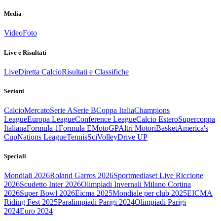
Media
Video
Foto
Live e Risultati
Live
Diretta Calcio
Risultati e Classifiche
Sezioni
Calcio
Mercato
Serie A
Serie B
Coppa Italia
Champions
League
Europa League
Conference League
Calcio Estero
Supercoppa
Italiana
Formula 1
Formula E
MotoGP
Altri Motori
Basket
America's
Cup
Nations League
Tennis
Sci
Volley
Drive UP
Speciali
Mondiali 2026
Roland Garros 2026
Sportmediaset Live Riccione
2026
Scudetto Inter 2026
Olimpiadi Invernali Milano Cortina
2026
Super Bowl 2026
Eicma 2025
Mondiale per club 2025
EICMA
Riding Fest 2025
Paralimpiadi Parigi 2024
Olimpiadi Parigi
2024
Euro 2024