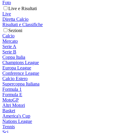
Foto
Live e Risultati
Live
Diretta Calcio
Risultati e Classifiche
Sezioni
Calcio
Mercato
Serie A
Serie B
Coppa Italia
Champions League
Europa League
Conference League
Calcio Estero
Supercoppa Italiana
Formula 1
Formula E
MotoGP
Altri Motori
Basket
America's Cup
Nations League
Tennis
Sci