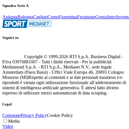
Squadra Serie A
Atalanta
Bologna
Cagliari
Como
Fiorentina
Frosinone
Genoa
Inter
Juvent
Seguici su
Copyright © 1999-
2026
RTI S.p.A. Business Digital -
P.Iva 03976881007 - Tutti i diritti riservati - Per la pubblicità
Mediamond S.p.A. - RTI S.p.A., Mediaset N.V., sede legale
Amsterdam (Paesi Bassi) - Uffici Viale Europa 46, 20093 Cologno
Monzese (MI)
Rispetto ai contenuti e ai dati personali trasmessi e/o
riprodotti è vietata ogni utilizzazione funzionale all’addestramento di
sistemi di intelligenza artificiale generativa. È altresì fatto divieto
espresso di utilizzare mezzi automatizzati di data scraping.
Legal
Corporate
Privacy Policy
Cookie Policy
Media
Video