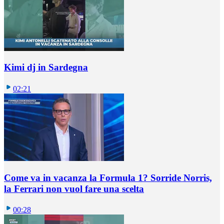
Kimi dj in Sardegna
02:21
Come va in vacanza la Formula 1? Sorride Norris,
la Ferrari non vuol fare una scelta
00:28