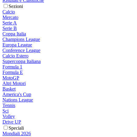
Risultati e Classifiche
Sezioni
Calcio
Mercato
Serie A
Serie B
Coppa Italia
Champions League
Europa League
Conference League
Calcio Estero
Supercoppa Italiana
Formula 1
Formula E
MotoGP
Altri Motori
Basket
America's Cup
Nations League
Tennis
Sci
Volley
Drive UP
Speciali
Mondiali 2026