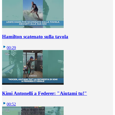
Hamilton scatenato sulla tavola
00:29
Kimi Antonelli a Federer: "Aiutami tu!"
00:52