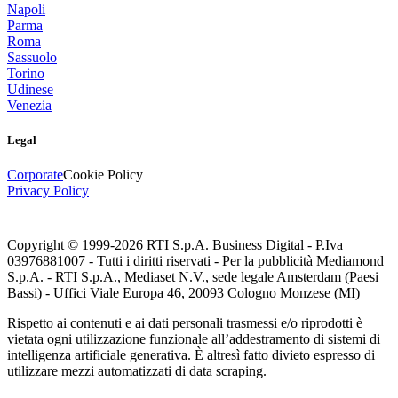
Napoli
Parma
Roma
Sassuolo
Torino
Udinese
Venezia
Legal
Corporate
Cookie Policy
Privacy Policy
Copyright © 1999-
2026
RTI S.p.A. Business Digital - P.Iva
03976881007 - Tutti i diritti riservati - Per la pubblicità Mediamond
S.p.A. - RTI S.p.A., Mediaset N.V., sede legale Amsterdam (Paesi
Bassi) - Uffici Viale Europa 46, 20093 Cologno Monzese (MI)
Rispetto ai contenuti e ai dati personali trasmessi e/o riprodotti è
vietata ogni utilizzazione funzionale all’addestramento di sistemi di
intelligenza artificiale generativa. È altresì fatto divieto espresso di
utilizzare mezzi automatizzati di data scraping.