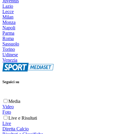
Juventus
Lazio
Lecce
Milan
Monza
Napoli
Parma
Roma
Sassuolo
Torino
Udinese
Venezia
Seguici su
Media
Video
Foto
Live e Risultati
Live
Diretta Calcio