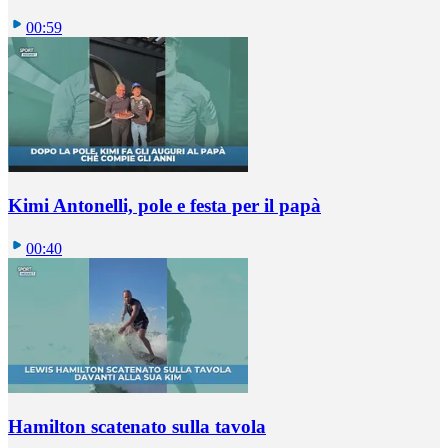
00:59
Kimi Antonelli, pole e festa per il papà
00:40
Hamilton scatenato sulla tavola