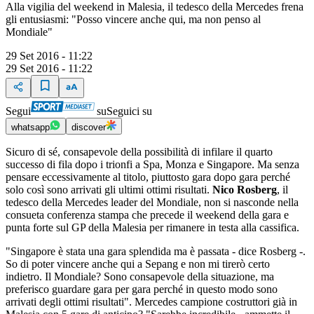
Alla vigilia del weekend in Malesia, il tedesco della Mercedes frena
gli entusiasmi: "Posso vincere anche qui, ma non penso al
Mondiale"
29 Set 2016 - 11:22
29 Set 2016 - 11:22
Segui
su
Seguici su
whatsapp
discover
Sicuro di sé, consapevole della possibilità di infilare il quarto
successo di fila dopo i trionfi a Spa, Monza e Singapore. Ma senza
pensare eccessivamente al titolo, piuttosto gara dopo gara perché
solo così sono arrivati gli ultimi ottimi risultati.
Nico Rosberg
, il
tedesco della Mercedes leader del Mondiale, non si nasconde nella
consueta conferenza stampa che precede il weekend della gara e
punta forte sul GP della Malesia per rimanere in testa alla cassifica.
"Singapore è stata una gara splendida ma è passata - dice Rosberg -.
So di poter vincere anche qui a Sepang e non mi tirerò certo
indietro. Il Mondiale? Sono consapevole della situazione, ma
preferisco guardare gara per gara perché in questo modo sono
arrivati degli ottimi risultati". Mercedes campione costruttori già in