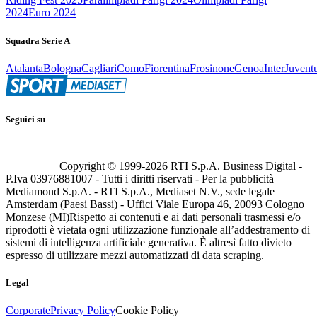
2024
Euro 2024
Squadra Serie A
Atalanta
Bologna
Cagliari
Como
Fiorentina
Frosinone
Genoa
Inter
Juvent
Seguici su
Copyright © 1999-
2026
RTI S.p.A. Business Digital -
P.Iva 03976881007 - Tutti i diritti riservati - Per la pubblicità
Mediamond S.p.A. - RTI S.p.A., Mediaset N.V., sede legale
Amsterdam (Paesi Bassi) - Uffici Viale Europa 46, 20093 Cologno
Monzese (MI)
Rispetto ai contenuti e ai dati personali trasmessi e/o
riprodotti è vietata ogni utilizzazione funzionale all’addestramento di
sistemi di intelligenza artificiale generativa. È altresì fatto divieto
espresso di utilizzare mezzi automatizzati di data scraping.
Legal
Corporate
Privacy Policy
Cookie Policy