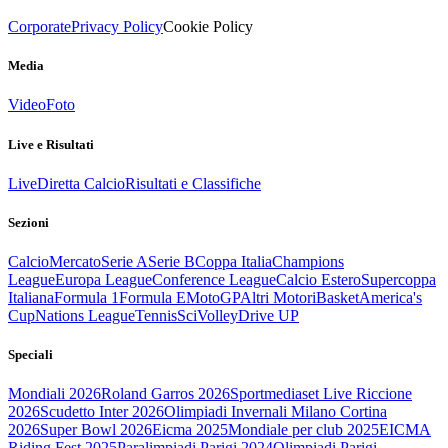
Corporate
Privacy Policy
Cookie Policy
Media
Video
Foto
Live e Risultati
Live
Diretta Calcio
Risultati e Classifiche
Sezioni
Calcio
Mercato
Serie A
Serie B
Coppa Italia
Champions
League
Europa League
Conference League
Calcio Estero
Supercoppa
Italiana
Formula 1
Formula E
MotoGP
Altri Motori
Basket
America's
Cup
Nations League
Tennis
Sci
Volley
Drive UP
Speciali
Mondiali 2026
Roland Garros 2026
Sportmediaset Live Riccione
2026
Scudetto Inter 2026
Olimpiadi Invernali Milano Cortina
2026
Super Bowl 2026
Eicma 2025
Mondiale per club 2025
EICMA
Riding Fest 2025
Paralimpiadi Parigi 2024
Olimpiadi Parigi