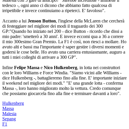
Malesia con 5 gare di anticipo? "Sarebbe incredibile - ammette il
tedesco -, ogni anno ci dicono che abbiamo fatto qualcosa di
irripetibile e invece continuiamo a ripeterci. E' favoloso".
Accanto a lui
Jenson Button
, l'inglese della McLaren che cercherà
di festeggiare nel migliore dei modi il traguardo dei 300
GP:"Quando ho iniziato nel 200 - dice Button - ricordo che dissi a
mio padre: 'smetterò a 30 anni'. E invece eccomi qua a 36 a correre
il mio 300esimo Gran Premio. La F1 è così, non riesci a mollare. Ho
avuto alti e bassi ma l'importante è saper gestire i diversi momenti e
godersi le cose belle. Ho avuto una carriera entusiasmante, auguro a
tutti i miei colleghi di arrivare a 300 GP".
Infine
Felipe Massa
e
Nico Hulkenberg
, in lotta nei construttori
con le loro Williams e Force Windia. "Siamo vicini alle Williams -
dice Hulkenberg -, battaglieremo fino alla fine. E' importante iniziare
il weekend nel migliore dei modi." "E' una grande lotta - conferma
Massa -, loro hanno migliorato molto la vettura. Credo comunque
che possiamo giocarcela fino alla fine e terminare davanti a loro".
Hulkenberg
Massa
Malesia
Sepang
F1