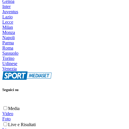
Genoa
Inter
Juventus
Lazio
Lecce
Milan
Monza
Napoli
Parma
Roma
Sassuolo
Torino
Udinese
Venezia
Seguici su
Media
Video
Foto
Live e Risultati