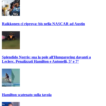
Raikkonen ci riprova: bis nella NASCAR ad Austin
Splendido Norris: sua la pole all'Hungaroring davanti a
Leclerc. Penalizzati Hamilton e Antonelli, 5° e 7°
Hamilton scatenato sulla tavola