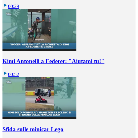
00:29
Kimi Antonelli a Federer: "Aiutami tu!"
00:52
Sfida sulle minicar Lego