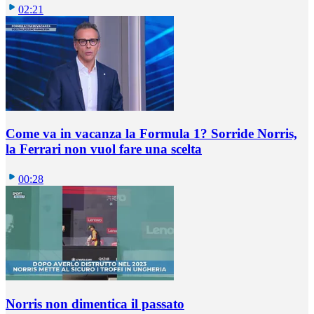
02:21
Come va in vacanza la Formula 1? Sorride Norris,
la Ferrari non vuol fare una scelta
00:28
Norris non dimentica il passato