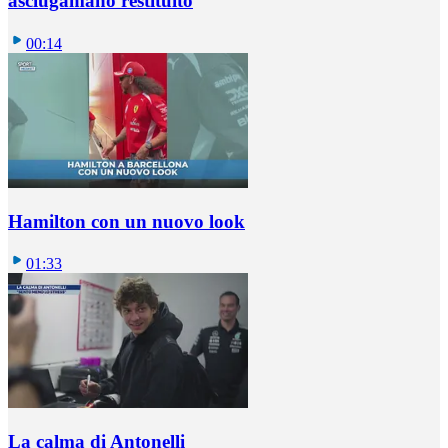
asciugamano restituito
00:14
Hamilton con un nuovo look
01:33
La calma di Antonelli