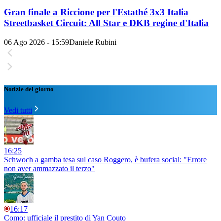
Gran finale a Riccione per l'Estathé 3x3 Italia
Streetbasket Circuit: All Star e DKB regine d'Italia
06 Ago 2026 - 15:59
Daniele Rubini
Notizie del giorno
Vedi tutti
16:25
Schwoch a gamba tesa sul caso Roggero, è bufera social: "Errore
non aver ammazzato il terzo"
16:17
Como: ufficiale il prestito di Yan Couto