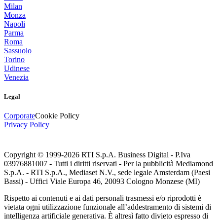
Milan
Monza
Napoli
Parma
Roma
Sassuolo
Torino
Udinese
Venezia
Legal
Corporate
Cookie Policy
Privacy Policy
Copyright © 1999-
2026
RTI S.p.A. Business Digital - P.Iva
03976881007 - Tutti i diritti riservati - Per la pubblicità Mediamond
S.p.A. - RTI S.p.A., Mediaset N.V., sede legale Amsterdam (Paesi
Bassi) - Uffici Viale Europa 46, 20093 Cologno Monzese (MI)
Rispetto ai contenuti e ai dati personali trasmessi e/o riprodotti è
vietata ogni utilizzazione funzionale all’addestramento di sistemi di
intelligenza artificiale generativa. È altresì fatto divieto espresso di