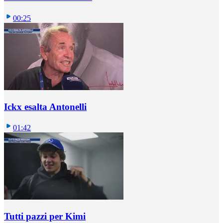
00:25
Ickx esalta Antonelli
01:42
Tutti pazzi per Kimi