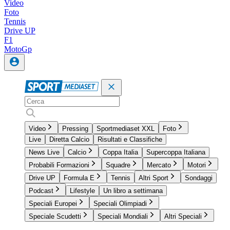
Video
Foto
Tennis
Drive UP
F1
MotoGp
Video
Pressing
Sportmediaset XXL
Foto
Live
Diretta Calcio
Risultati e Classifiche
News Live
Calcio
Coppa Italia
Supercoppa Italiana
Probabili Formazioni
Squadre
Mercato
Motori
Drive UP
Formula E
Tennis
Altri Sport
Sondaggi
Podcast
Lifestyle
Un libro a settimana
Speciali Europei
Speciali Olimpiadi
Speciale Scudetti
Speciali Mondiali
Altri Speciali