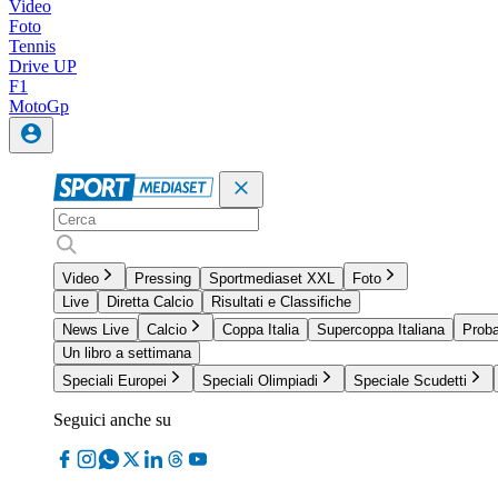
Video
Foto
Tennis
Drive UP
F1
MotoGp
Video
Pressing
Sportmediaset XXL
Foto
Live
Diretta Calcio
Risultati e Classifiche
News Live
Calcio
Coppa Italia
Supercoppa Italiana
Proba
Un libro a settimana
Speciali Europei
Speciali Olimpiadi
Speciale Scudetti
Seguici anche su