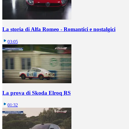
La storia di Alfa Romeo - Romantici e nostalgici
03:05
La prova di Skoda Elroq RS
01:32