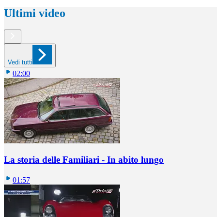
Ultimi video
Vedi tutti
02:00
La storia delle Familiari - In abito lungo
01:57