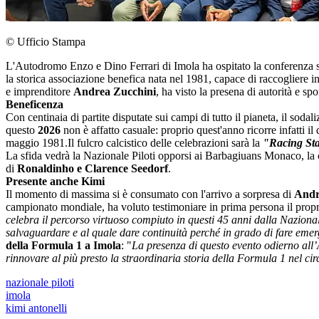
© Ufficio Stampa
L'Autodromo Enzo e Dino Ferrari di Imola ha ospitato la conferenza s
la storica associazione benefica nata nel 1981, capace di raccogliere i
e imprenditore
Andrea Zucchini
, ha visto la presena di autorità e sp
Beneficenza
Con centinaia di partite disputate sui campi di tutto il pianeta, il sodali
questo
2026
non è affatto casuale: proprio quest'anno ricorre infatti i
maggio 1981.Il fulcro calcistico delle celebrazioni sarà la
"Racing Sta
La sfida vedrà la Nazionale Piloti opporsi ai Barbagiuans Monaco, la 
di
Ronaldinho e Clarence Seedorf
.
Presente anche Kimi
Il momento di massima si è consumato con l'arrivo a sorpresa di
Andr
campionato mondiale, ha voluto testimoniare in prima persona il propri
celebra il percorso virtuoso compiuto in questi 45 anni dalla Nazional
salvaguardare e al quale dare continuità perché in grado di fare emer
della Formula 1 a Imola
: "
La presenza di questo evento odierno all
rinnovare al più presto la straordinaria storia della Formula 1 nel ci
nazionale piloti
imola
kimi antonelli