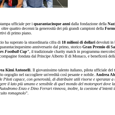
tampa ufficiale per i
quarantacinque anni
dalla fondazione della
Nazi
n oltre quattro decenni la generosità dei più grandi campioni della
Formu
ortivi di primo piano.
zio ha superato la straordinaria cifra di
18 milioni di dollari
devoluti in 
l quarantacinquesimo anniversario dal primo, storico
Gran Premio di Sa
rs Football Cup"
, il tradizionale charity match in programma mercoled
compagine fondata dal Principe Alberto II di Monaco, e beneficerà dell
ea Kimi Antonell
i. Il giovanissimo talento italiano, pilota ufficiale de
o orgoglio nel raccogliere un'eredità così pesante e nobile.
Andrea Ab
e Piloti capace, con generosità, di distribuire utili risorse e speranze
gere il lato più umano e sensibile di quel mondo del motorsport dove la
’Autodromo Enzo e Dino Ferrari rinnova, inoltre, la coesione d’intenti
rcuito romagnolo
”.