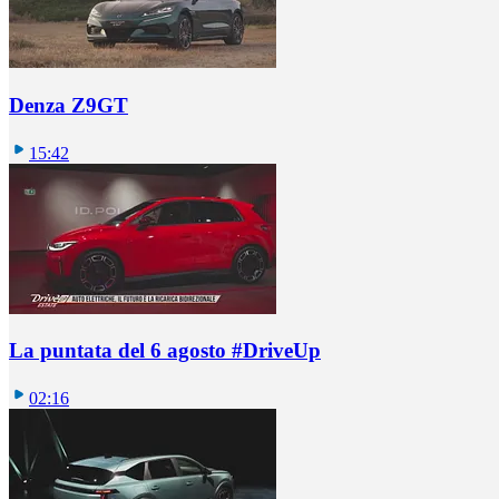
Denza Z9GT
15:42
La puntata del 6 agosto #DriveUp
02:16