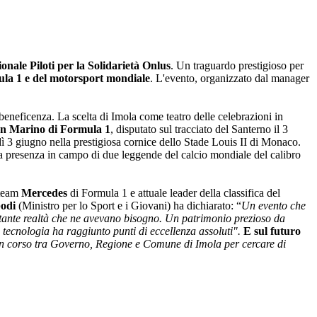
onale Piloti per la Solidarietà Onlus
. Un traguardo prestigioso per
la 1 e del motorsport mondiale
. L'evento, organizzato dal manager
beneficenza. La scelta di Imola come teatro delle celebrazioni in
n Marino di Formula 1
, disputato sul tracciato del Santerno il 3
ì 3 giugno nella prestigiosa cornice dello Stade Louis II di Monaco.
a presenza in campo di due leggende del calcio mondiale del calibro
l team
Mercedes
di Formula 1 e attuale leader della classifica del
odi
(Ministro per lo Sport e i Giovani) ha dichiarato: “
Un evento che
 a tante realtà che ne avevano bisogno. Un patrimonio prezioso da
 tecnologia ha raggiunto punti di eccellenza assoluti".
E sul futuro
 in corso tra Governo, Regione e Comune di Imola per cercare di