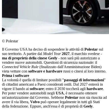
© Polestar
Il Governo USA ha deciso di sospendere le attività di
Polestar
sul
suo territorio. A partire dal
Model Year
2027
, il marchio svedese -
ma di proprietà della cinese Geely
- non sarà più autorizzato a
vendere nuove automobili. Questioni di sicurezza nazionale: il
Connected Vehicle Rule
(finalizzato dall'Amministrazione Biden)
vieta vetture con
software e hardware
russi o cinesi al loro interno.
Prima i software
La volontà è quella di limitare possibili "
passaggi di informazioni
"
di cittadini americani a Paesi considerati ostili. Dal 2027 entrerà in
vigore il bando ai
software
; entro il 2030 toccherà agli
hardware
.
Per poter vendere automobili negli
USA
, è necessario ottenere
un'autorizzazione dal Governo. Sebbene
Polestar
non sia riuscita ad
avere il via libera,
Volvo
può operare legalmente in tutti gli Stati
della federazione. Eppure, anch'essa è di proprietà di
Geely
.