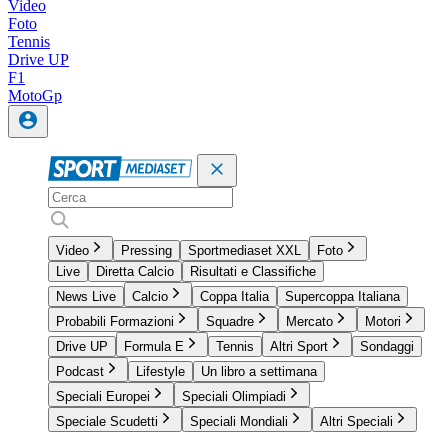
Video
Foto
Tennis
Drive UP
F1
MotoGp
Video
Pressing
Sportmediaset XXL
Foto
Live
Diretta Calcio
Risultati e Classifiche
News Live
Calcio
Coppa Italia
Supercoppa Italiana
Probabili Formazioni
Squadre
Mercato
Motori
Drive UP
Formula E
Tennis
Altri Sport
Sondaggi
Podcast
Lifestyle
Un libro a settimana
Speciali Europei
Speciali Olimpiadi
Speciale Scudetti
Speciali Mondiali
Altri Speciali