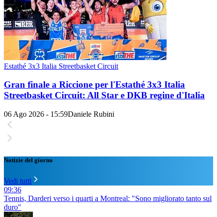
Estathé 3x3 Italia Streetbasket Circuit
Gran finale a Riccione per l'Estathé 3x3 Italia
Streetbasket Circuit: All Star e DKB regine d'Italia
06 Ago 2026 - 15:59
Daniele Rubini
Notizie del giorno
Vedi tutti
09:36
Tennis, Darderi verso i quarti a Montreal: "Sono migliorato tanto sul
duro"