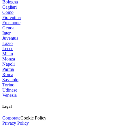
Bologna
Cagliari
Como
Fiorentina
Frosinone
Genoa
Inter
Juventus
Lazio
Lecce
Milan
Monza
Napoli
Parma
Roma
Sassuolo
Torino
Udinese
Venezia
Legal
Corporate
Cookie Policy
Privacy Policy