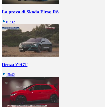
La prova di Skoda Elroq RS
01:32
Denza Z9GT
15:42