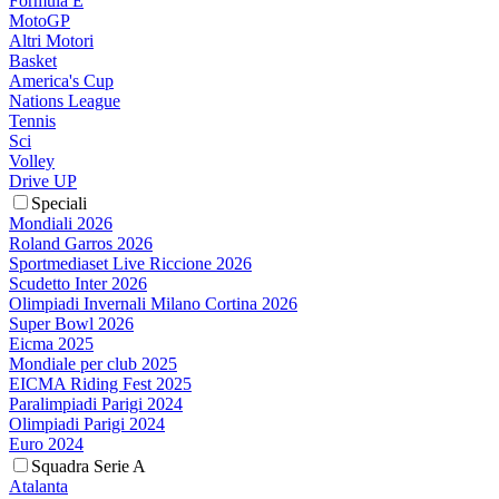
Formula E
MotoGP
Altri Motori
Basket
America's Cup
Nations League
Tennis
Sci
Volley
Drive UP
Speciali
Mondiali 2026
Roland Garros 2026
Sportmediaset Live Riccione 2026
Scudetto Inter 2026
Olimpiadi Invernali Milano Cortina 2026
Super Bowl 2026
Eicma 2025
Mondiale per club 2025
EICMA Riding Fest 2025
Paralimpiadi Parigi 2024
Olimpiadi Parigi 2024
Euro 2024
Squadra Serie A
Atalanta