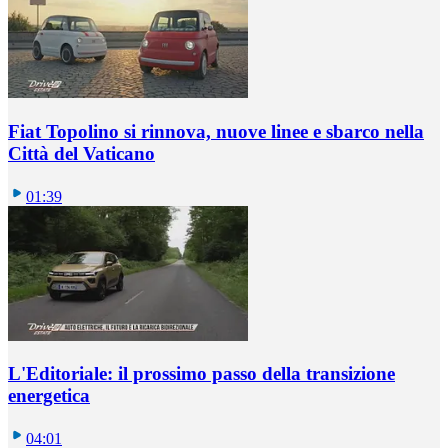
Fiat Topolino si rinnova, nuove linee e sbarco nella
Città del Vaticano
01:39
L'Editoriale: il prossimo passo della transizione
energetica
04:01