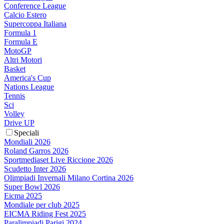
Conference League
Calcio Estero
Supercoppa Italiana
Formula 1
Formula E
MotoGP
Altri Motori
Basket
America's Cup
Nations League
Tennis
Sci
Volley
Drive UP
Speciali
Mondiali 2026
Roland Garros 2026
Sportmediaset Live Riccione 2026
Scudetto Inter 2026
Olimpiadi Invernali Milano Cortina 2026
Super Bowl 2026
Eicma 2025
Mondiale per club 2025
EICMA Riding Fest 2025
Paralimpiadi Parigi 2024