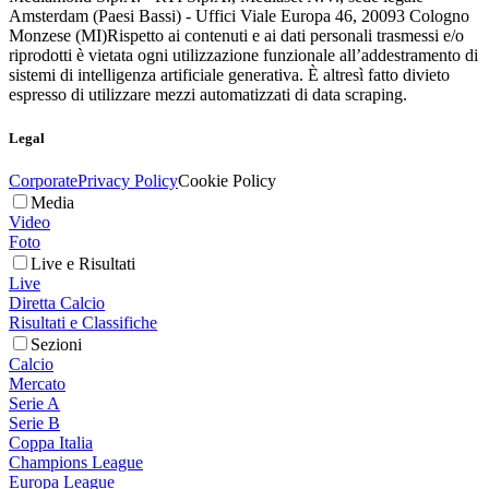
Amsterdam (Paesi Bassi) - Uffici Viale Europa 46, 20093 Cologno
Monzese (MI)
Rispetto ai contenuti e ai dati personali trasmessi e/o
riprodotti è vietata ogni utilizzazione funzionale all’addestramento di
sistemi di intelligenza artificiale generativa. È altresì fatto divieto
espresso di utilizzare mezzi automatizzati di data scraping.
Legal
Corporate
Privacy Policy
Cookie Policy
Media
Video
Foto
Live e Risultati
Live
Diretta Calcio
Risultati e Classifiche
Sezioni
Calcio
Mercato
Serie A
Serie B
Coppa Italia
Champions League
Europa League