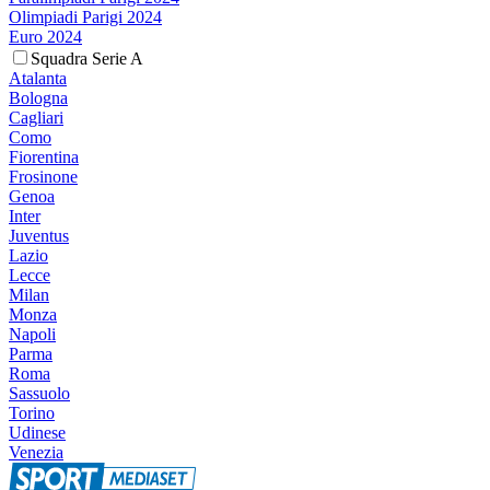
Olimpiadi Parigi 2024
Euro 2024
Squadra Serie A
Atalanta
Bologna
Cagliari
Como
Fiorentina
Frosinone
Genoa
Inter
Juventus
Lazio
Lecce
Milan
Monza
Napoli
Parma
Roma
Sassuolo
Torino
Udinese
Venezia