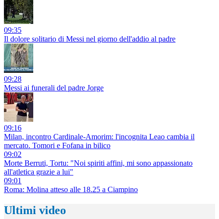
09:35
Il dolore solitario di Messi nel giorno dell'addio al padre
09:28
Messi ai funerali del padre Jorge
09:16
Milan, incontro Cardinale-Amorim: l'incognita Leao cambia il
mercato. Tomori e Fofana in bilico
09:02
Morte Berruti, Tortu: "Noi spiriti affini, mi sono appassionato
all'atletica grazie a lui"
09:01
Roma: Molina atteso alle 18.25 a Ciampino
Ultimi video