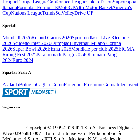
League
Europa League
Conference League
Calcio Estero
Supercoppa
Italiana
Formula 1
Formula E
MotoGP
Altri Motori
Basket
America's
Cup
Nations League
Tennis
Sci
Volley
Drive UP
Speciali
Mondiali 2026
Roland Garros 2026
Sportmediaset Live Riccione
2026
Scudetto Inter 2026
Olimpiadi Invernali Milano Cortina
2026
Super Bowl 2026
Eicma 2025
Mondiale per club 2025
EICMA
Riding Fest 2025
Paralimpiadi Parigi 2024
Olimpiadi Parigi
2024
Euro 2024
Squadra Serie A
Atalanta
Bologna
Cagliari
Como
Fiorentina
Frosinone
Genoa
Inter
Juvent
Seguici su
Copyright © 1999-
2026
RTI S.p.A. Business Digital -
P.Iva 03976881007 - Tutti i diritti riservati - Per la pubblicità
Mediamond S.p.A. - RTI S.p.A., Mediaset N.V., sede legale