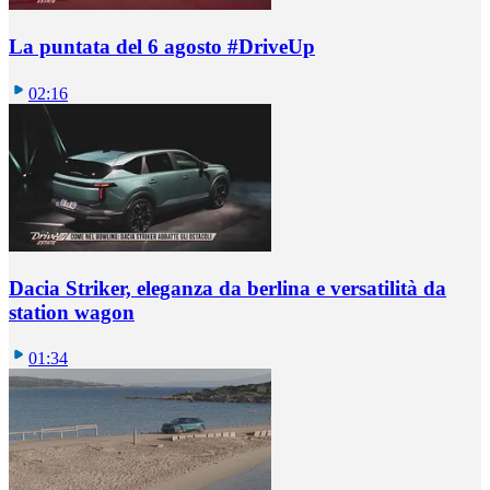
La puntata del 6 agosto #DriveUp
02:16
Dacia Striker, eleganza da berlina e versatilità da
station wagon
01:34