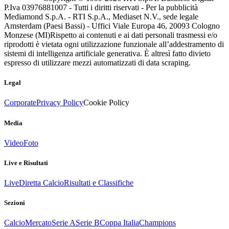
P.Iva 03976881007 - Tutti i diritti riservati - Per la pubblicità
Mediamond S.p.A. - RTI S.p.A., Mediaset N.V., sede legale
Amsterdam (Paesi Bassi) - Uffici Viale Europa 46, 20093 Cologno
Monzese (MI)
Rispetto ai contenuti e ai dati personali trasmessi e/o
riprodotti è vietata ogni utilizzazione funzionale all’addestramento di
sistemi di intelligenza artificiale generativa. È altresì fatto divieto
espresso di utilizzare mezzi automatizzati di data scraping.
Legal
Corporate
Privacy Policy
Cookie Policy
Media
Video
Foto
Live e Risultati
Live
Diretta Calcio
Risultati e Classifiche
Sezioni
Calcio
Mercato
Serie A
Serie B
Coppa Italia
Champions