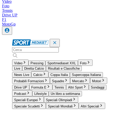
Video
Foto
Tennis
Drive UP
F1
MotoGp
Video
Pressing
Sportmediaset XXL
Foto
Live
Diretta Calcio
Risultati e Classifiche
News Live
Calcio
Coppa Italia
Supercoppa Italiana
Probabili Formazioni
Squadre
Mercato
Motori
Drive UP
Formula E
Tennis
Altri Sport
Sondaggi
Podcast
Lifestyle
Un libro a settimana
Speciali Europei
Speciali Olimpiadi
Speciale Scudetti
Speciali Mondiali
Altri Speciali