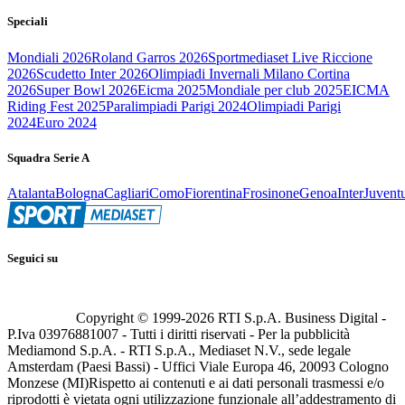
Speciali
Mondiali 2026
Roland Garros 2026
Sportmediaset Live Riccione
2026
Scudetto Inter 2026
Olimpiadi Invernali Milano Cortina
2026
Super Bowl 2026
Eicma 2025
Mondiale per club 2025
EICMA
Riding Fest 2025
Paralimpiadi Parigi 2024
Olimpiadi Parigi
2024
Euro 2024
Squadra Serie A
Atalanta
Bologna
Cagliari
Como
Fiorentina
Frosinone
Genoa
Inter
Juvent
Seguici su
Copyright © 1999-
2026
RTI S.p.A. Business Digital -
P.Iva 03976881007 - Tutti i diritti riservati - Per la pubblicità
Mediamond S.p.A. - RTI S.p.A., Mediaset N.V., sede legale
Amsterdam (Paesi Bassi) - Uffici Viale Europa 46, 20093 Cologno
Monzese (MI)
Rispetto ai contenuti e ai dati personali trasmessi e/o
riprodotti è vietata ogni utilizzazione funzionale all’addestramento di