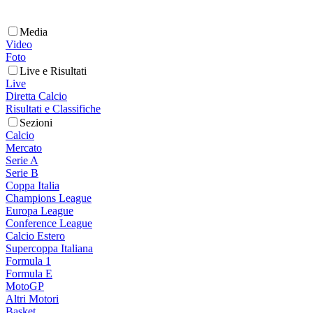
Media
Video
Foto
Live e Risultati
Live
Diretta Calcio
Risultati e Classifiche
Sezioni
Calcio
Mercato
Serie A
Serie B
Coppa Italia
Champions League
Europa League
Conference League
Calcio Estero
Supercoppa Italiana
Formula 1
Formula E
MotoGP
Altri Motori
Basket