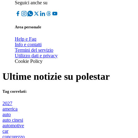
Seguici anche su
Area personale
Help e Faq
Info e contatti
Termini del servizio
Utilizzo dati e privacy
Cookie Policy
Ultime notizie su
polestar
Tag correlati:
2027
america
auto
auto cinesi
automotive
car
concorezzo