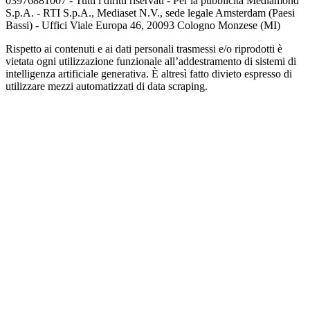
03976881007 - Tutti i diritti riservati - Per la pubblicità Mediamond
S.p.A. - RTI S.p.A., Mediaset N.V., sede legale Amsterdam (Paesi
Bassi) - Uffici Viale Europa 46, 20093 Cologno Monzese (MI)
Rispetto ai contenuti e ai dati personali trasmessi e/o riprodotti è
vietata ogni utilizzazione funzionale all’addestramento di sistemi di
intelligenza artificiale generativa. È altresì fatto divieto espresso di
utilizzare mezzi automatizzati di data scraping.