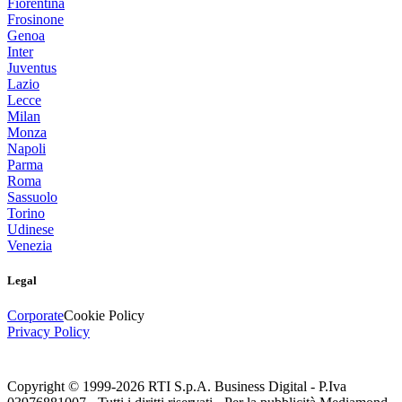
Fiorentina
Frosinone
Genoa
Inter
Juventus
Lazio
Lecce
Milan
Monza
Napoli
Parma
Roma
Sassuolo
Torino
Udinese
Venezia
Legal
Corporate
Cookie Policy
Privacy Policy
Copyright © 1999-
2026
RTI S.p.A. Business Digital - P.Iva