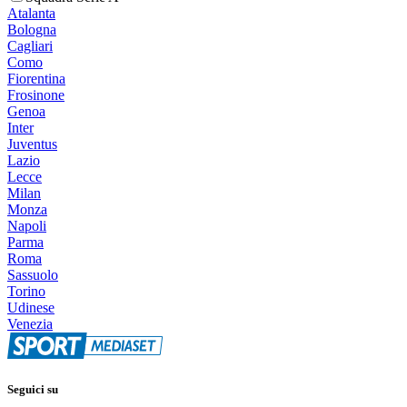
Atalanta
Bologna
Cagliari
Como
Fiorentina
Frosinone
Genoa
Inter
Juventus
Lazio
Lecce
Milan
Monza
Napoli
Parma
Roma
Sassuolo
Torino
Udinese
Venezia
Seguici su