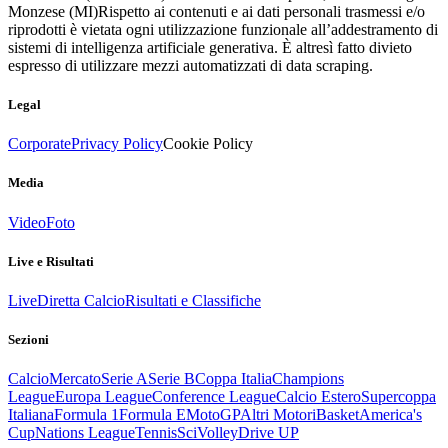
Monzese (MI)
Rispetto ai contenuti e ai dati personali trasmessi e/o
riprodotti è vietata ogni utilizzazione funzionale all’addestramento di
sistemi di intelligenza artificiale generativa. È altresì fatto divieto
espresso di utilizzare mezzi automatizzati di data scraping.
Legal
Corporate
Privacy Policy
Cookie Policy
Media
Video
Foto
Live e Risultati
Live
Diretta Calcio
Risultati e Classifiche
Sezioni
Calcio
Mercato
Serie A
Serie B
Coppa Italia
Champions
League
Europa League
Conference League
Calcio Estero
Supercoppa
Italiana
Formula 1
Formula E
MotoGP
Altri Motori
Basket
America's
Cup
Nations League
Tennis
Sci
Volley
Drive UP