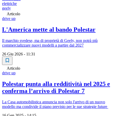
elettriche
geely
Articolo
drive up
L'America mette al bando Polestar
Il marchio svedese, ma di proprietà di Geely, non potrà più
commercializzare nuovi modelli a partire dal 2027
26 Giu 2026 - 11:31
Articolo
drive up
Polestar punta alla redditività nel 2025 e
conferma l’arrivo di Polestar 7
La Casa automobilistica annuncia non solo l'arrivo di un nuovo
modello ma condivide il piano previsto per le sue strategie future
16 Gen 2025 - 14:15