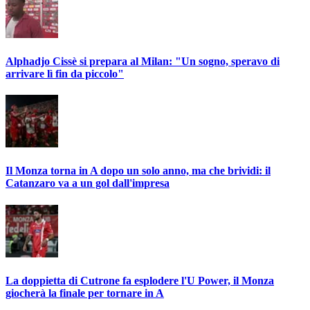
Alphadjo Cissè si prepara al Milan: "Un sogno, speravo di
arrivare lì fin da piccolo"
Il Monza torna in A dopo un solo anno, ma che brividi: il
Catanzaro va a un gol dall'impresa
La doppietta di Cutrone fa esplodere l'U Power, il Monza
giocherà la finale per tornare in A