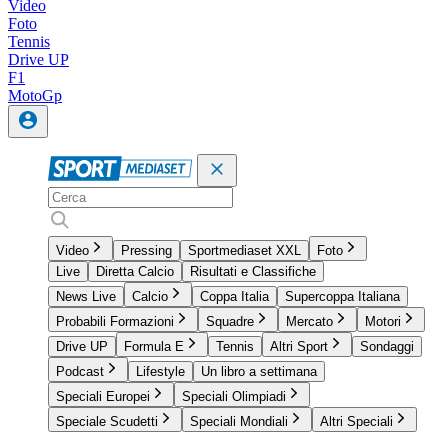
Video
Foto
Tennis
Drive UP
F1
MotoGp
Video
Pressing
Sportmediaset XXL
Foto
Live
Diretta Calcio
Risultati e Classifiche
News Live
Calcio
Coppa Italia
Supercoppa Italiana
Probabili Formazioni
Squadre
Mercato
Motori
Drive UP
Formula E
Tennis
Altri Sport
Sondaggi
Podcast
Lifestyle
Un libro a settimana
Speciali Europei
Speciali Olimpiadi
Speciale Scudetti
Speciali Mondiali
Altri Speciali