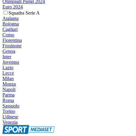
Olimpiadi Parigi 2024
Euro 2024
Squadra Serie A
Atalanta
Bologna
Cagliari
Como
Fiorentina
Frosinone
Genoa
Inter
Juventus
Lazio
Lecce
Milan
Monza
Napoli
Parma
Roma
Sassuolo
Torino
Udinese
Venezia