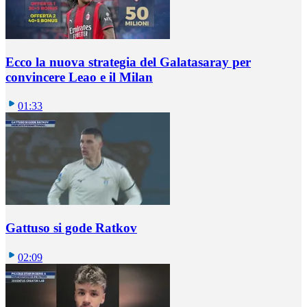
Ecco la nuova strategia del Galatasaray per
convincere Leao e il Milan
01:33
Gattuso si gode Ratkov
02:09