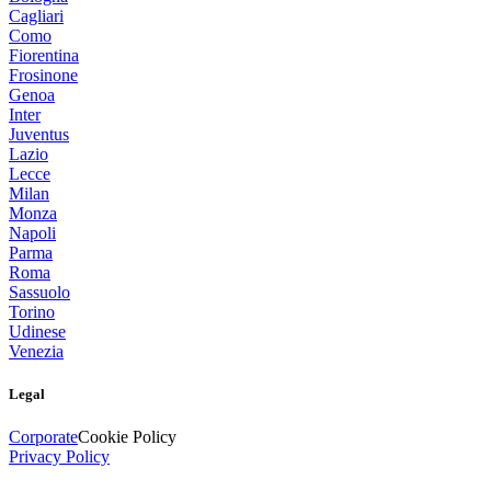
Cagliari
Como
Fiorentina
Frosinone
Genoa
Inter
Juventus
Lazio
Lecce
Milan
Monza
Napoli
Parma
Roma
Sassuolo
Torino
Udinese
Venezia
Legal
Corporate
Cookie Policy
Privacy Policy