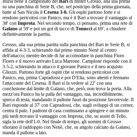
Inizia bene il campionato del
Bari
di mister Grosso, alla sua prima
su una panchina di Serie B, che, nel posticipo della prima giornata,
batte al San Nicola il
Cesena 3-0.
Gli ospiti partono forte e si
rendono pericolosi con Panico, ma è il Bari a trovare il vantaggio al
38' con
Improta
. Nel secondo tempo, ci pensano, prima una rete di
Galano
al 59' e poi un gol di tacco di
Tonucci
al 69', a chiudere
definitivamente la partita.
Grosso, alla sua prima partita sulla panchina del Bari in Serie B, si
affida al 4-3-3, schierando dal primo minuto Nenè al centro
dell'attacco; mentre decide di far accomodare in panchina Floro
Flores e il nuovo arrivato Luca Marrone. Camplone risponde con il
3-5-2, schierando in attacco il giovane Panico e il neo acquisto
Gliozzi. Partono forte gli ospiti che si rendono pericolosi con
Panico, ma, prima Capradossi e poi D'Elia, sono attenti e fermano
l'attaccante del Cesena. Il Bari si fa vedere al 22' con una
conclusione dal limite di Galano, che, però, non trova la porta. Alla
mezz'ora Panico ha la palla del vantaggio, ma, incredibilmente,
spreca di testa, mandando il pallone fuori da posizione favorevole. Il
Bari risponde al 37' con Capradossi, che, sugli sviluppi di un corner,
centra il palo. I padroni di casa continuano a spingere e un minuto
più tardi trovano il vantaggio con Improta, che, su assist di Tello,
sigla la rete dell'1-0. Nel finale di tempo, gli uomini di Grosso
sfiorano il raddoppio con Nenè, che, su angolo calciato da Galano,
manda il pallone a lato.