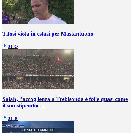
Tifosi viola in estasi per Mastantuono
01:33
Salah, l’accoglienza a Trebisonda è folle quasi come
il suo stipendio…
01:36