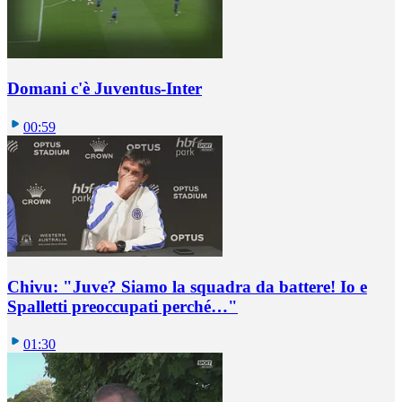
Domani c'è Juventus-Inter
00:59
Chivu: "Juve? Siamo la squadra da battere! Io e
Spalletti preoccupati perché…"
01:30