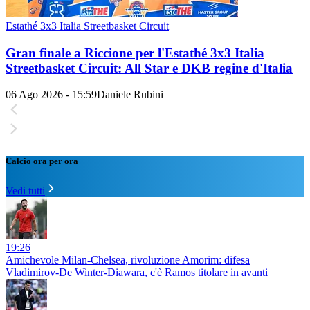
Estathé 3x3 Italia Streetbasket Circuit
Gran finale a Riccione per l'Estathé 3x3 Italia
Streetbasket Circuit: All Star e DKB regine d'Italia
06 Ago 2026 - 15:59
Daniele Rubini
Calcio ora per ora
Vedi tutti
19:26
Amichevole Milan-Chelsea, rivoluzione Amorim: difesa
Vladimirov-De Winter-Diawara, c'è Ramos titolare in avanti