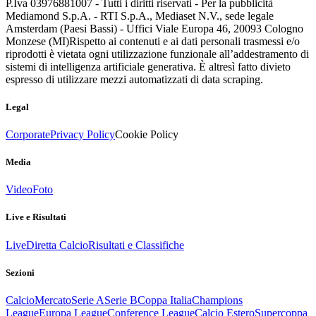
P.Iva 03976881007 - Tutti i diritti riservati - Per la pubblicità
Mediamond S.p.A. - RTI S.p.A., Mediaset N.V., sede legale
Amsterdam (Paesi Bassi) - Uffici Viale Europa 46, 20093 Cologno
Monzese (MI)
Rispetto ai contenuti e ai dati personali trasmessi e/o
riprodotti è vietata ogni utilizzazione funzionale all’addestramento di
sistemi di intelligenza artificiale generativa. È altresì fatto divieto
espresso di utilizzare mezzi automatizzati di data scraping.
Legal
Corporate
Privacy Policy
Cookie Policy
Media
Video
Foto
Live e Risultati
Live
Diretta Calcio
Risultati e Classifiche
Sezioni
Calcio
Mercato
Serie A
Serie B
Coppa Italia
Champions
League
Europa League
Conference League
Calcio Estero
Supercoppa