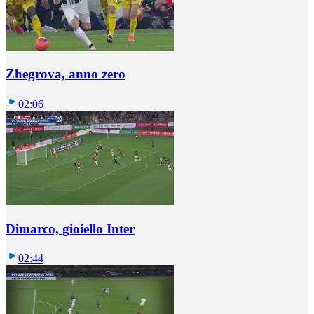
Zhegrova, anno zero
02:06
Dimarco, gioiello Inter
02:44