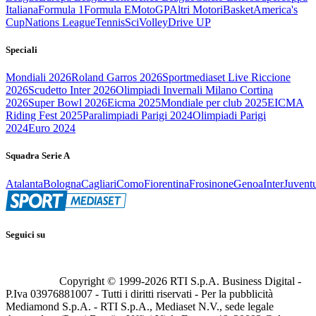
Italiana
Formula 1
Formula E
MotoGP
Altri Motori
Basket
America's
Cup
Nations League
Tennis
Sci
Volley
Drive UP
Speciali
Mondiali 2026
Roland Garros 2026
Sportmediaset Live Riccione
2026
Scudetto Inter 2026
Olimpiadi Invernali Milano Cortina
2026
Super Bowl 2026
Eicma 2025
Mondiale per club 2025
EICMA
Riding Fest 2025
Paralimpiadi Parigi 2024
Olimpiadi Parigi
2024
Euro 2024
Squadra Serie A
Atalanta
Bologna
Cagliari
Como
Fiorentina
Frosinone
Genoa
Inter
Juvent
Seguici su
Copyright © 1999-
2026
RTI S.p.A. Business Digital -
P.Iva 03976881007 - Tutti i diritti riservati - Per la pubblicità
Mediamond S.p.A. - RTI S.p.A., Mediaset N.V., sede legale