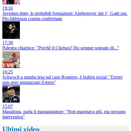
19:16
Juventus-Inter, le probabili formazioni: Alajbegovic dal 1', Gatti out.
Pio-Iddrissou coppia confermata
17:39
Palestra chiarisce: "Perché il Chelsea? Ho sempre sognato di..."
16:25
Schwoch a gamba tesa sul caso Roggero, è bufera social: "Errore
non aver ammazzato il terzo"
15:07
Maradona, parla il massaggiatore: "Non mangiava più, ma nessuno
interveniva"
Ultimi video