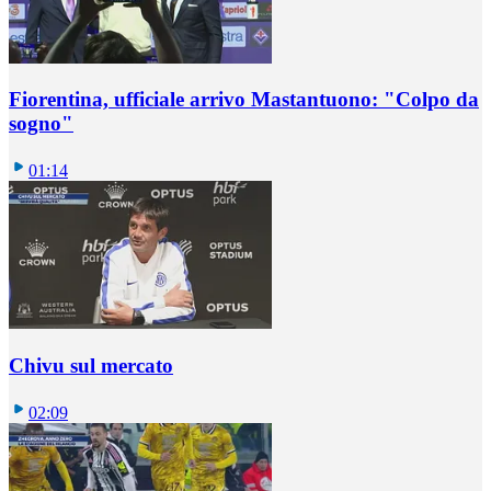
Fiorentina, ufficiale arrivo Mastantuono: "Colpo da
sogno"
01:14
Chivu sul mercato
02:09