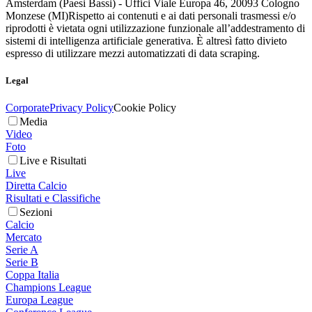
Amsterdam (Paesi Bassi) - Uffici Viale Europa 46, 20093 Cologno
Monzese (MI)
Rispetto ai contenuti e ai dati personali trasmessi e/o
riprodotti è vietata ogni utilizzazione funzionale all’addestramento di
sistemi di intelligenza artificiale generativa. È altresì fatto divieto
espresso di utilizzare mezzi automatizzati di data scraping.
Legal
Corporate
Privacy Policy
Cookie Policy
Media
Video
Foto
Live e Risultati
Live
Diretta Calcio
Risultati e Classifiche
Sezioni
Calcio
Mercato
Serie A
Serie B
Coppa Italia
Champions League
Europa League