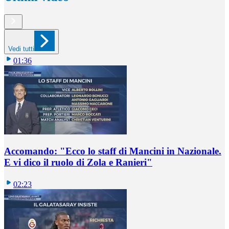
Vedi tutti
01:36
Accomando: "Ecco lo staff di Mancini in Nazionale.
E vi dico il ruolo di Zola e Ranieri"
02:23