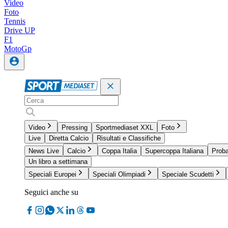
Video
Foto
Tennis
Drive UP
F1
MotoGp
Video
Pressing
Sportmediaset XXL
Foto
Live
Diretta Calcio
Risultati e Classifiche
News Live
Calcio
Coppa Italia
Supercoppa Italiana
Proba
Un libro a settimana
Speciali Europei
Speciali Olimpiadi
Speciale Scudetti
Seguici anche su