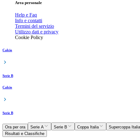
Area personale
Help e Faq
Info e contatti
Termini del servizio
Utilizzo dati e privacy
Cookie Policy
Calcio
Serie B
Calcio
Serie B
Ora per ora
Serie A
Serie B
Coppa Italia
Supercoppa Itali
Risultati e Classifiche