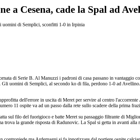
ne a Cesena, cade la Spal ad Avel
 uomini di Semplici, sconfitti 1-0 in Irpinia
iornata di Serie B. Al Manuzzi i padroni di casa passano in vantaggio c
. Gli uomini di Semplici, al secondo ko di fila, perdono 1-0 ad Avellino.
pprofitta dell'errore in uscita di Meret per servire al centro l'accorren
umero 11 ospite va ad un passo dalla rete sullo scadere della prima fraz
ta sul filo del fuorigioco e batte Meret su passaggio filtrante di Migliori
ma trova la grande risposta di Radunovic. La Spal si getta in avanti alla
in contropiede ma Ardemagni si fa ipnotizzare dal portiere ospite calcia