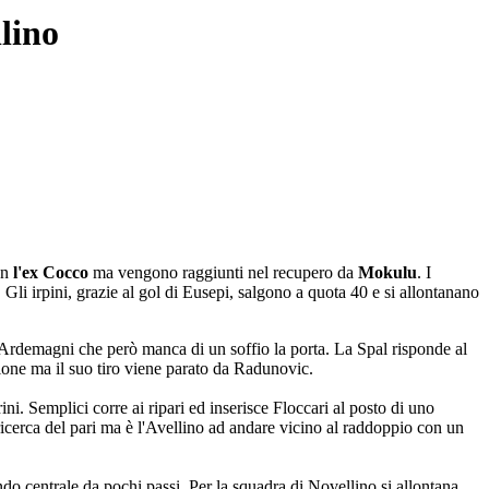
lino
on
l'ex Cocco
ma vengono raggiunti nel recupero da
Mokulu
. I
 Gli irpini, grazie al gol di Eusepi, salgono a quota 40 e si allontanano
te Ardemagni che però manca di un soffio la porta. La Spal risponde al
ione ma il suo tiro viene parato da Radunovic.
ni. Semplici corre ai ripari ed inserisce Floccari al posto di uno
 ricerca del pari ma è l'Avellino ad andare vicino al raddoppio con un
ndo centrale da pochi passi. Per la squadra di Novellino si allontana