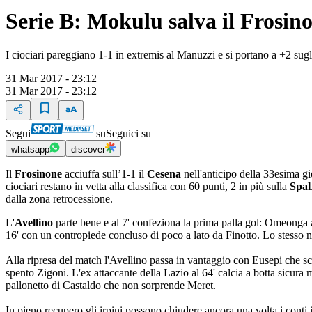
Serie B: Mokulu salva il Frosino
I ciociari pareggiano 1-1 in extremis al Manuzzi e si portano a +2 sugli
31 Mar 2017 - 23:12
31 Mar 2017 - 23:12
Segui
su
Seguici su
whatsapp
discover
Il
Frosinone
acciuffa sull’1-1 il
Cesena
nell'anticipo della 33esima g
ciociari restano in vetta alla classifica con 60 punti, 2 in più sulla
Spal
dalla zona retrocessione.
L'
Avellino
parte bene e al 7' confeziona la prima palla gol: Omeonga a
16' con un contropiede concluso di poco a lato da Finotto. Lo stesso n
Alla ripresa del match l'Avellino passa in vantaggio con Eusepi che scat
spento Zigoni. L'ex attaccante della Lazio al 64' calcia a botta sicura 
pallonetto di Castaldo che non sorprende Meret.
In pieno recupero gli irpini possono chiudere ancora una volta i conti 