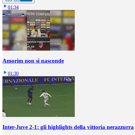
Vedi tutti
01:34
Amorim non si nasconde
01:30
Inter-Juve 2-1: gli highlights della vittoria nerazzurra