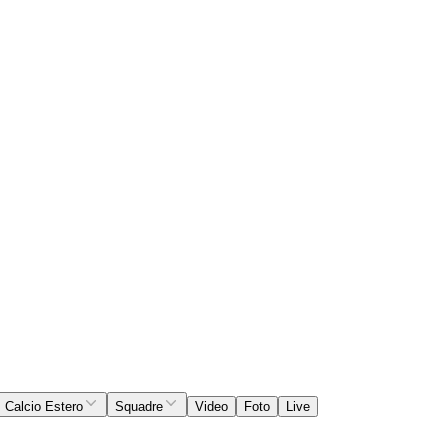
Calcio Estero
Squadre
Video
Foto
Live