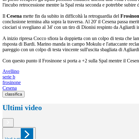
l'incubo retrocessione mentre la Spal resta seconda e potrebbe subire
Il
Cesena
mette fin da subito in difficoltà la retroguardia del
Frosino
conclusione termina alta sopra la traversa. Al 20' il Cesena passa meri
ciociari si svegliano al 34' con un tiro di Dionisi respinto da Agliardi i
A inizio ripresa Cocco sfiora la doppietta con un colpo di testa che la
risposta di Bardi. Marino manda in campo Mokulu e l'attaccante reclama
pareggio con un colpo di testa vincente sull'uscita sbagliata di Agliardi
Con questo punto il Frosinone si porta a +2 sulla Spal mentre il Cesena
Avellino
serie b
frosinone
Cesena
classifica
Ultimi video