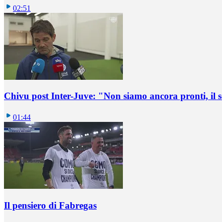
02:51
Chivu post Inter-Juve: "Non siamo ancora pronti, il
01:44
Il pensiero di Fabregas