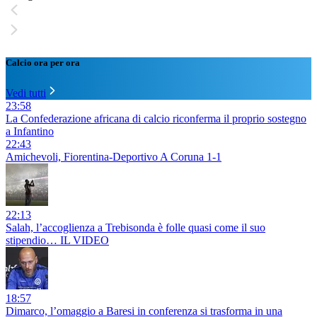
Calcio ora per ora
Vedi tutti
23:58
La Confederazione africana di calcio riconferma il proprio sostegno
a Infantino
22:43
Amichevoli, Fiorentina-Deportivo A Coruna 1-1
22:13
Salah, l’accoglienza a Trebisonda è folle quasi come il suo
stipendio… IL VIDEO
18:57
Dimarco, l’omaggio a Baresi in conferenza si trasforma in una