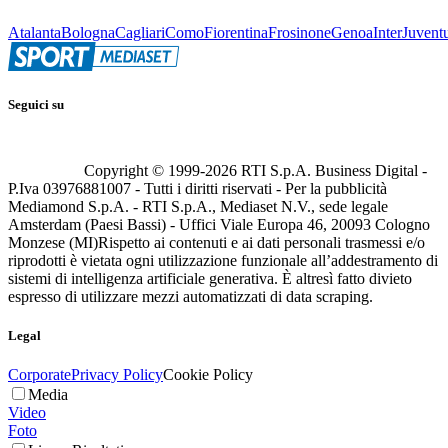
Atalanta
Bologna
Cagliari
Como
Fiorentina
Frosinone
Genoa
Inter
Juvent
Seguici su
Copyright © 1999-
2026
RTI S.p.A. Business Digital -
P.Iva 03976881007 - Tutti i diritti riservati - Per la pubblicità
Mediamond S.p.A. - RTI S.p.A., Mediaset N.V., sede legale
Amsterdam (Paesi Bassi) - Uffici Viale Europa 46, 20093 Cologno
Monzese (MI)
Rispetto ai contenuti e ai dati personali trasmessi e/o
riprodotti è vietata ogni utilizzazione funzionale all’addestramento di
sistemi di intelligenza artificiale generativa. È altresì fatto divieto
espresso di utilizzare mezzi automatizzati di data scraping.
Legal
Corporate
Privacy Policy
Cookie Policy
Media
Video
Foto