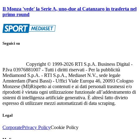
Il Monza 'vede' la Serie A, uno-due al Catanzaro in trasferta nel
primo round
Seguici su
Copyright © 1999-
2026
RTI S.p.A. Business Digital -
P.Iva 03976881007 - Tutti i diritti riservati - Per la pubblicità
Mediamond S.p.A. - RTI S.p.A., Mediaset N.V., sede legale
Amsterdam (Paesi Bassi) - Uffici Viale Europa 46, 20093 Cologno
Monzese (MI)
Rispetto ai contenuti e ai dati personali trasmessi e/o
riprodotti è vietata ogni utilizzazione funzionale all’addestramento di
sistemi di intelligenza artificiale generativa. È altresì fatto divieto
espresso di utilizzare mezzi automatizzati di data scraping.
Legal
Corporate
Privacy Policy
Cookie Policy