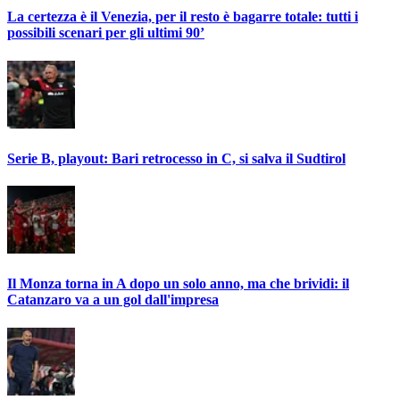
La certezza è il Venezia, per il resto è bagarre totale: tutti i
possibili scenari per gli ultimi 90’
Serie B, playout: Bari retrocesso in C, si salva il Sudtirol
Il Monza torna in A dopo un solo anno, ma che brividi: il
Catanzaro va a un gol dall'impresa