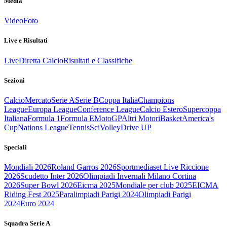
Media
Video
Foto
Live e Risultati
Live
Diretta Calcio
Risultati e Classifiche
Sezioni
Calcio
Mercato
Serie A
Serie B
Coppa Italia
Champions
League
Europa League
Conference League
Calcio Estero
Supercoppa
Italiana
Formula 1
Formula E
MotoGP
Altri Motori
Basket
America's
Cup
Nations League
Tennis
Sci
Volley
Drive UP
Speciali
Mondiali 2026
Roland Garros 2026
Sportmediaset Live Riccione
2026
Scudetto Inter 2026
Olimpiadi Invernali Milano Cortina
2026
Super Bowl 2026
Eicma 2025
Mondiale per club 2025
EICMA
Riding Fest 2025
Paralimpiadi Parigi 2024
Olimpiadi Parigi
2024
Euro 2024
Squadra Serie A