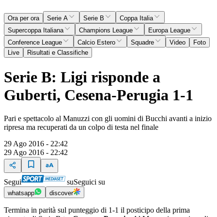
Ora per ora
Serie A
Serie B
Coppa Italia
Supercoppa Italiana
Champions League
Europa League
Conference League
Calcio Estero
Squadre
Video
Foto
Live
Risultati e Classifiche
Serie B: Ligi risponde a
Guberti, Cesena-Perugia 1-1
Pari e spettacolo al Manuzzi con gli uomini di Bucchi avanti a inizio
ripresa ma recuperati da un colpo di testa nel finale
29 Ago 2016 - 22:42
29 Ago 2016 - 22:42
Segui
su
Seguici su
whatsapp
discover
Termina in parità sul punteggio di 1-1 il posticipo della prima