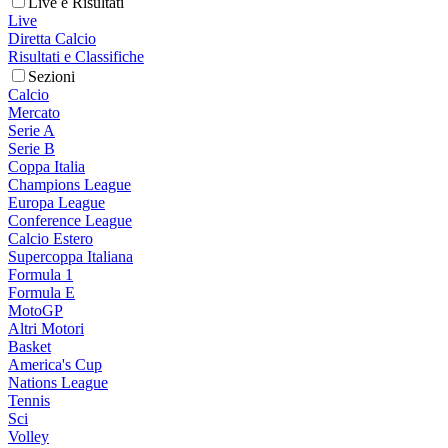
Live e Risultati
Live
Diretta Calcio
Risultati e Classifiche
Sezioni
Calcio
Mercato
Serie A
Serie B
Coppa Italia
Champions League
Europa League
Conference League
Calcio Estero
Supercoppa Italiana
Formula 1
Formula E
MotoGP
Altri Motori
Basket
America's Cup
Nations League
Tennis
Sci
Volley