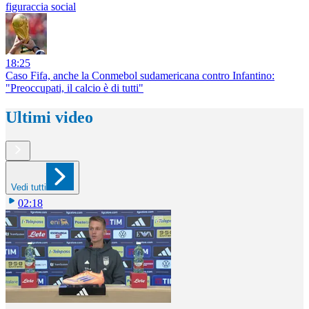
figuraccia social
18:25
Caso Fifa, anche la Conmebol sudamericana contro Infantino:
"Preoccupati, il calcio è di tutti"
Ultimi video
Vedi tutti
02:18