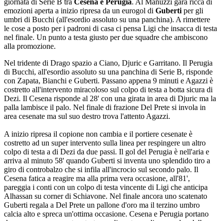
giornata di Serie B tra
Cesena e Perugia
. Al Manuzzi gara ricca di
emozioni aperta a inizio ripresa da un eurogol di
Guberti
per gli
umbri di Bucchi (all'esordio assoluto su una panchina). A rimettere
le cose a posto per i padroni di casa ci pensa Ligi che insacca di testa
nel finale. Un punto a testa giusto per due squadre che ambiscono
alla promozione.
Nel tridente di Drago spazio a Ciano, Djuric e Garritano. Il Perugia
di Bucchi, all'esordio assoluto su una panchina di Serie B, risponde
con Zapata, Bianchi e Guberti. Passano appena 9 minuti e Agazzi è
costretto all'intervento miracoloso sul colpo di testa a botta sicura di
Dezi. Il Cesena risponde al 28' con una girata in area di Djuric ma la
palla lambisce il palo. Nel finale di frazione Del Prete si invola in
area cesenate ma sul suo destro trova l'attento Agazzi.
A inizio ripresa il copione non cambia e il portiere cesenate è
costretto ad un super intervento sulla linea per respingere un altro
colpo di testa a di Dezi da due passi. Il gol del Perugia è nell'aria e
arriva al minuto 58' quando Guberti si inventa uno splendido tiro a
giro di controbalzo che si infila all'incrocio sul secondo palo. Il
Cesena fatica a reagire ma alla prima vera occasione, all'81',
pareggia i conti con un colpo di testa vincente di Ligi che anticipa
Alhassan su corner di Schiavone. Nel finale ancora uno scatenato
Guberti regala a Del Prete un pallone d'oro ma il terzino umbro
calcia alto e spreca un'ottima occasione. Cesena e Perugia portano