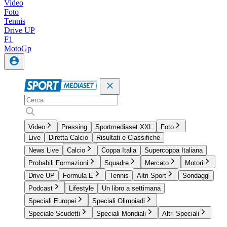
Video
Foto
Tennis
Drive UP
F1
MotoGp
Video
Pressing
Sportmediaset XXL
Foto
Live
Diretta Calcio
Risultati e Classifiche
News Live
Calcio
Coppa Italia
Supercoppa Italiana
Probabili Formazioni
Squadre
Mercato
Motori
Drive UP
Formula E
Tennis
Altri Sport
Sondaggi
Podcast
Lifestyle
Un libro a settimana
Speciali Europei
Speciali Olimpiadi
Speciale Scudetti
Speciali Mondiali
Altri Speciali