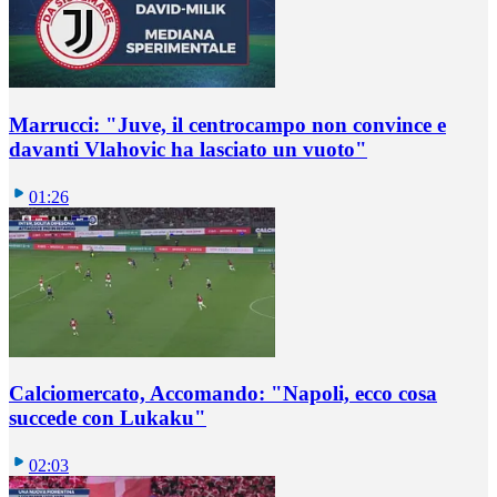
Marrucci: "Juve, il centrocampo non convince e
davanti Vlahovic ha lasciato un vuoto"
01:26
Calciomercato, Accomando: "Napoli, ecco cosa
succede con Lukaku"
02:03