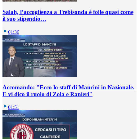
Salah, l’accoglienza a Trebisonda è folle quasi come
il suo stipendio…
01:36
Accomando: "Ecco lo staff di Mancini in Nazionale.
E vi dico il ruolo di Zola e Ranieri"
01:51