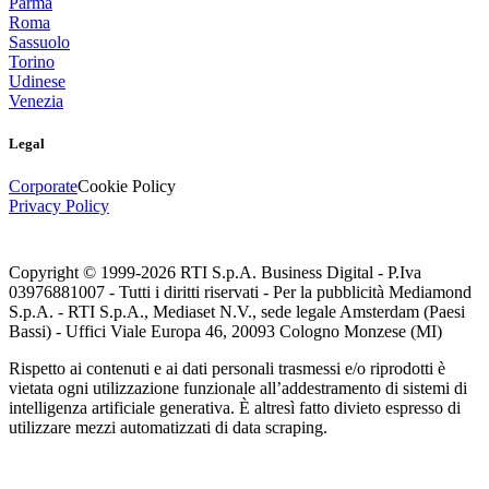
Parma
Roma
Sassuolo
Torino
Udinese
Venezia
Legal
Corporate
Cookie Policy
Privacy Policy
Copyright © 1999-
2026
RTI S.p.A. Business Digital - P.Iva
03976881007 - Tutti i diritti riservati - Per la pubblicità Mediamond
S.p.A. - RTI S.p.A., Mediaset N.V., sede legale Amsterdam (Paesi
Bassi) - Uffici Viale Europa 46, 20093 Cologno Monzese (MI)
Rispetto ai contenuti e ai dati personali trasmessi e/o riprodotti è
vietata ogni utilizzazione funzionale all’addestramento di sistemi di
intelligenza artificiale generativa. È altresì fatto divieto espresso di
utilizzare mezzi automatizzati di data scraping.