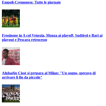
Empoli-Cremonese. Tutte le giornate
Frosinone in A col Venezia, Monza ai playoff, Sudtirol e Bari ai
playout e Pescara retrocesso
Alphadjo Cissè si prepara al Milan: "Un sogno, speravo di
arrivare lì fin da piccolo"