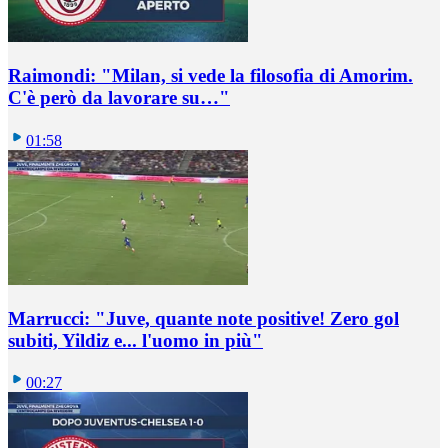
Raimondi: "Milan, si vede la filosofia di Amorim.
C'è però da lavorare su…"
01:58
Marrucci: "Juve, quante note positive! Zero gol
subiti, Yildiz e... l'uomo in più"
00:27