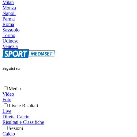
Milan
Monza
Napoli
Parma
Roma
Sassuolo
Torino
Udinese
Venezia
Seguici su
Media
Video
Foto
Live e Risultati
Live
Diretta Calcio
Risultati e Classifiche
Sezioni
Calcio