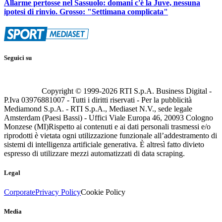
Allarme pertosse nel Sassuolo: domani c'è la Juve, nessuna
ipotesi di rinvio. Grosso: "Settimana complicata"
Seguici su
Copyright © 1999-
2026
RTI S.p.A. Business Digital -
P.Iva 03976881007 - Tutti i diritti riservati - Per la pubblicità
Mediamond S.p.A. - RTI S.p.A., Mediaset N.V., sede legale
Amsterdam (Paesi Bassi) - Uffici Viale Europa 46, 20093 Cologno
Monzese (MI)
Rispetto ai contenuti e ai dati personali trasmessi e/o
riprodotti è vietata ogni utilizzazione funzionale all’addestramento di
sistemi di intelligenza artificiale generativa. È altresì fatto divieto
espresso di utilizzare mezzi automatizzati di data scraping.
Legal
Corporate
Privacy Policy
Cookie Policy
Media