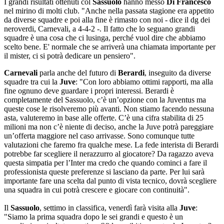
I grandi risultati ottenuti col
Sassuolo
hanno messo
Di Francesco
nel mirino di molti club. "Anche nella passata stagione era appetito
da diverse squadre e poi alla fine è rimasto con noi - dice il dg dei
neroverdi, Carnevali, a 4-4-2 -. Il fatto che lo seguano grandi
squadre è una cosa che ci lusinga, perché vuol dire che abbiamo
scelto bene. E' normale che se arriverà una chiamata importante per
il mister, ci si potrà dedicare un pensiero".
Carnevali
parla anche del futuro di
Berardi
, inseguito da diverse
squadre tra cui la
Juve
: "Con loro abbiamo ottimi rapporti, ma alla
fine ognuno deve guardare i propri interessi. Berardi è
completamente del Sassuolo, c’è un’opzione con la Juventus ma
queste cose le risolveremo più avanti. Non stiamo facendo nessuna
asta, valuteremo in base alle offerte. C’è una cifra stabilita di 25
milioni ma non c’è niente di deciso, anche la Juve potrà pareggiare
un’offerta maggiore nel caso arrivasse. Sono comunque tutte
valutazioni che faremo fra qualche mese. La fede interista di Berardi
potrebbe far scegliere il nerazzurro al giocatore? Da ragazzo aveva
questa simpatia per l’Inter ma credo che quando cominci a fare il
professionista queste preferenze si lasciano da parte. Per lui sarà
importante fare una scelta dal punto di vista tecnico, dovrà scegliere
una squadra in cui potrà crescere e giocare con continuità".
Il
Sassuolo
, settimo in classifica, venerdì farà visita alla
Juve
:
"Siamo la prima squadra dopo le sei grandi e questo è un