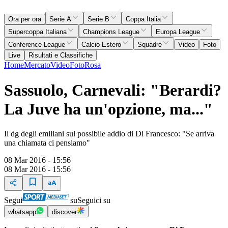
Ora per ora
Serie A
Serie B
Coppa Italia
Supercoppa Italiana
Champions League
Europa League
Conference League
Calcio Estero
Squadre
Video
Foto
Live
Risultati e Classifiche
Home
Mercato
Video
Foto
Rosa
Sassuolo, Carnevali: "Berardi?
La Juve ha un'opzione, ma..."
Il dg degli emiliani sul possibile addio di Di Francesco: "Se arriva
una chiamata ci pensiamo"
08 Mar 2016 - 15:56
08 Mar 2016 - 15:56
Segui
su
Seguici su
whatsapp
discover