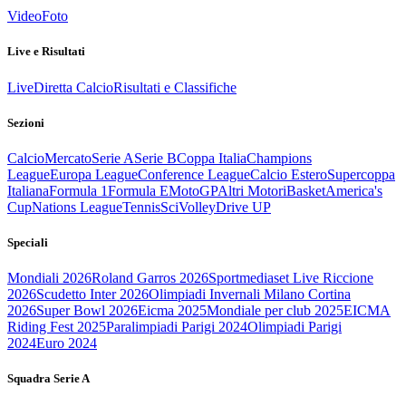
Video
Foto
Live e Risultati
Live
Diretta Calcio
Risultati e Classifiche
Sezioni
Calcio
Mercato
Serie A
Serie B
Coppa Italia
Champions
League
Europa League
Conference League
Calcio Estero
Supercoppa
Italiana
Formula 1
Formula E
MotoGP
Altri Motori
Basket
America's
Cup
Nations League
Tennis
Sci
Volley
Drive UP
Speciali
Mondiali 2026
Roland Garros 2026
Sportmediaset Live Riccione
2026
Scudetto Inter 2026
Olimpiadi Invernali Milano Cortina
2026
Super Bowl 2026
Eicma 2025
Mondiale per club 2025
EICMA
Riding Fest 2025
Paralimpiadi Parigi 2024
Olimpiadi Parigi
2024
Euro 2024
Squadra Serie A