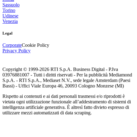
Sassuolo
Torino
Udinese
Venezia
Legal
Corporate
Cookie Policy
Privacy Policy
Copyright © 1999-
2026
RTI S.p.A. Business Digital - P.Iva
03976881007 - Tutti i diritti riservati - Per la pubblicità Mediamond
S.p.A. - RTI S.p.A., Mediaset N.V., sede legale Amsterdam (Paesi
Bassi) - Uffici Viale Europa 46, 20093 Cologno Monzese (MI)
Rispetto ai contenuti e ai dati personali trasmessi e/o riprodotti è
vietata ogni utilizzazione funzionale all’addestramento di sistemi di
intelligenza artificiale generativa. È altresì fatto divieto espresso di
utilizzare mezzi automatizzati di data scraping.