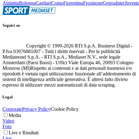
Atalanta
Bologna
Cagliari
Como
Fiorentina
Frosinone
Genoa
Inter
Juvent
Seguici su
Copyright © 1999-
2026
RTI S.p.A. Business Digital -
P.Iva 03976881007 - Tutti i diritti riservati - Per la pubblicità
Mediamond S.p.A. - RTI S.p.A., Mediaset N.V., sede legale
Amsterdam (Paesi Bassi) - Uffici Viale Europa 46, 20093 Cologno
Monzese (MI)
Rispetto ai contenuti e ai dati personali trasmessi e/o
riprodotti è vietata ogni utilizzazione funzionale all’addestramento di
sistemi di intelligenza artificiale generativa. È altresì fatto divieto
espresso di utilizzare mezzi automatizzati di data scraping.
Legal
Corporate
Privacy Policy
Cookie Policy
Media
Video
Foto
Live e Risultati
Live