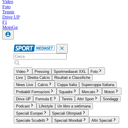
Video
Foto
Tennis
Drive UP
F1
MotoGp
Video
Pressing
Sportmediaset XXL
Foto
Live
Diretta Calcio
Risultati e Classifiche
News Live
Calcio
Coppa Italia
Supercoppa Italiana
Probabili Formazioni
Squadre
Mercato
Motori
Drive UP
Formula E
Tennis
Altri Sport
Sondaggi
Podcast
Lifestyle
Un libro a settimana
Speciali Europei
Speciali Olimpiadi
Speciale Scudetti
Speciali Mondiali
Altri Speciali