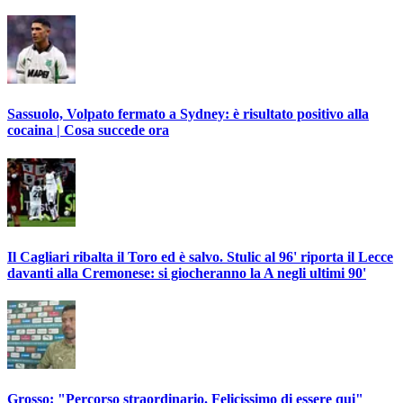
Sassuolo, Volpato fermato a Sydney: è risultato positivo alla
cocaina | Cosa succede ora
Il Cagliari ribalta il Toro ed è salvo. Stulic al 96' riporta il Lecce
davanti alla Cremonese: si giocheranno la A negli ultimi 90'
Grosso: "Percorso straordinario. Felicissimo di essere qui"