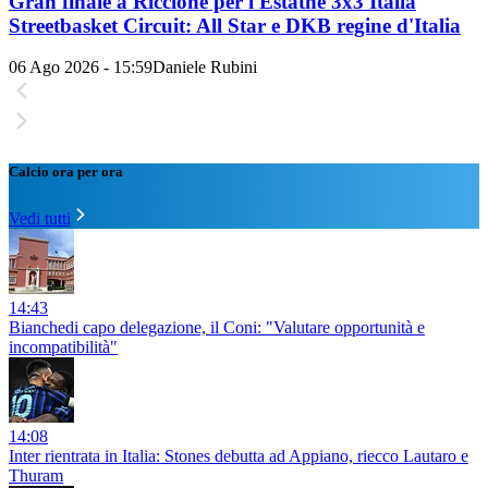
Gran finale a Riccione per l'Estathé 3x3 Italia
Streetbasket Circuit: All Star e DKB regine d'Italia
06 Ago 2026 - 15:59
Daniele Rubini
Calcio ora per ora
Vedi tutti
14:43
Bianchedi capo delegazione, il Coni: "Valutare opportunità e
incompatibilità"
14:08
Inter rientrata in Italia: Stones debutta ad Appiano, riecco Lautaro e
Thuram