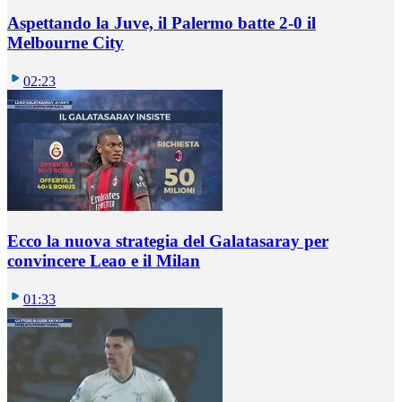
Aspettando la Juve, il Palermo batte 2-0 il
Melbourne City
02:23
Ecco la nuova strategia del Galatasaray per
convincere Leao e il Milan
01:33