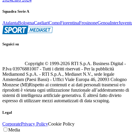
Squadra Serie A
Atalanta
Bologna
Cagliari
Como
Fiorentina
Frosinone
Genoa
Inter
Juvent
Seguici su
Copyright © 1999-
2026
RTI S.p.A. Business Digital -
P.Iva 03976881007 - Tutti i diritti riservati - Per la pubblicità
Mediamond S.p.A. - RTI S.p.A., Mediaset N.V., sede legale
Amsterdam (Paesi Bassi) - Uffici Viale Europa 46, 20093 Cologno
Monzese (MI)
Rispetto ai contenuti e ai dati personali trasmessi e/o
riprodotti è vietata ogni utilizzazione funzionale all’addestramento di
sistemi di intelligenza artificiale generativa. È altresì fatto divieto
espresso di utilizzare mezzi automatizzati di data scraping.
Legal
Corporate
Privacy Policy
Cookie Policy
Media