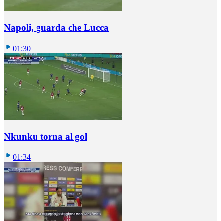
Napoli, guarda che Lucca
01:30
Nkunku torna al gol
01:34