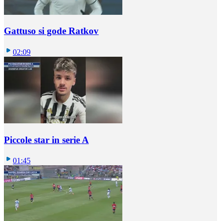
Gattuso si gode Ratkov
02:09
Piccole star in serie A
01:45