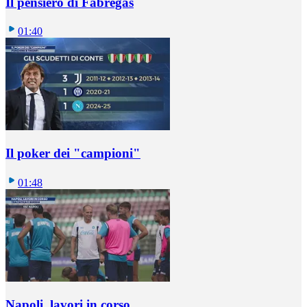
Il pensiero di Fabregas
01:40
Il poker dei "campioni"
01:48
Napoli, lavori in corso