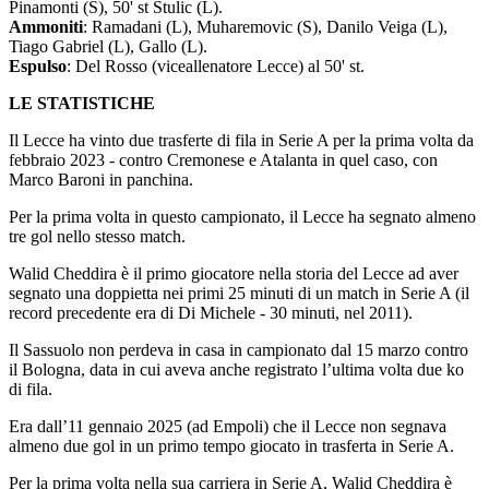
Pinamonti (S), 50' st Stulic (L).
Ammoniti
: Ramadani (L), Muharemovic (S), Danilo Veiga (L),
Tiago Gabriel (L), Gallo (L).
Espulso
: Del Rosso (viceallenatore Lecce) al 50' st.
LE STATISTICHE
Il Lecce ha vinto due trasferte di fila in Serie A per la prima volta da
febbraio 2023 - contro Cremonese e Atalanta in quel caso, con
Marco Baroni in panchina.
Per la prima volta in questo campionato, il Lecce ha segnato almeno
tre gol nello stesso match.
Walid Cheddira è il primo giocatore nella storia del Lecce ad aver
segnato una doppietta nei primi 25 minuti di un match in Serie A (il
record precedente era di Di Michele - 30 minuti, nel 2011).
Il Sassuolo non perdeva in casa in campionato dal 15 marzo contro
il Bologna, data in cui aveva anche registrato l’ultima volta due ko
di fila.
Era dall’11 gennaio 2025 (ad Empoli) che il Lecce non segnava
almeno due gol in un primo tempo giocato in trasferta in Serie A.
Per la prima volta nella sua carriera in Serie A, Walid Cheddira è