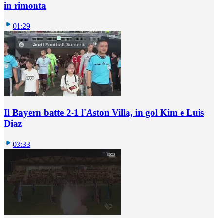
in rimonta
01:29
Il Bayern batte 2-1 l'Aston Villa, in gol Kim e Luis
Diaz
03:33