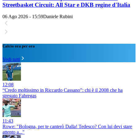
Streetbasket Circuit: All Star e DKB regine d'Italia
06 Ago 2026 - 15:59
Daniele Rubini
Calcio ora per ora
Vedi tutti
12:08
“Credo moltissimo in Riccardo Cassano”: chi è il 2008 che ha
stregato Fabregas
11:43
Rowe: "Bologna, per te canterò Dalla! Tedesco? Con lui devi stare
attento a..."