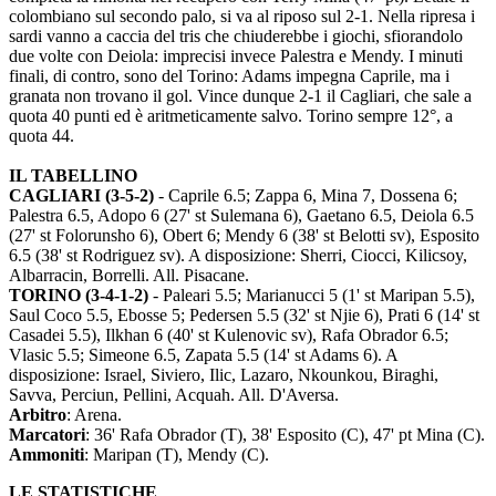
colombiano sul secondo palo, si va al riposo sul 2-1. Nella ripresa i
sardi vanno a caccia del tris che chiuderebbe i giochi, sfiorandolo
due volte con Deiola: imprecisi invece Palestra e Mendy. I minuti
finali, di contro, sono del Torino: Adams impegna Caprile, ma i
granata non trovano il gol. Vince dunque 2-1 il Cagliari, che sale a
quota 40 punti ed è aritmeticamente salvo. Torino sempre 12°, a
quota 44.
IL TABELLINO
CAGLIARI (3-5-2)
- Caprile 6.5; Zappa 6, Mina 7, Dossena 6;
Palestra 6.5, Adopo 6 (27' st Sulemana 6), Gaetano 6.5, Deiola 6.5
(27' st Folorunsho 6), Obert 6; Mendy 6 (38' st Belotti sv), Esposito
6.5 (38' st Rodriguez sv). A disposizione: Sherri, Ciocci, Kilicsoy,
Albarracin, Borrelli. All. Pisacane.
TORINO (3-4-1-2)
- Paleari 5.5; Marianucci 5 (1' st Maripan 5.5),
Saul Coco 5.5, Ebosse 5; Pedersen 5.5 (32' st Njie 6), Prati 6 (14' st
Casadei 5.5), Ilkhan 6 (40' st Kulenovic sv), Rafa Obrador 6.5;
Vlasic 5.5; Simeone 6.5, Zapata 5.5 (14' st Adams 6). A
disposizione: Israel, Siviero, Ilic, Lazaro, Nkounkou, Biraghi,
Savva, Perciun, Pellini, Acquah. All. D'Aversa.
Arbitro
: Arena.
Marcatori
: 36' Rafa Obrador (T), 38' Esposito (C), 47' pt Mina (C).
Ammoniti
: Maripan (T), Mendy (C).
LE STATISTICHE