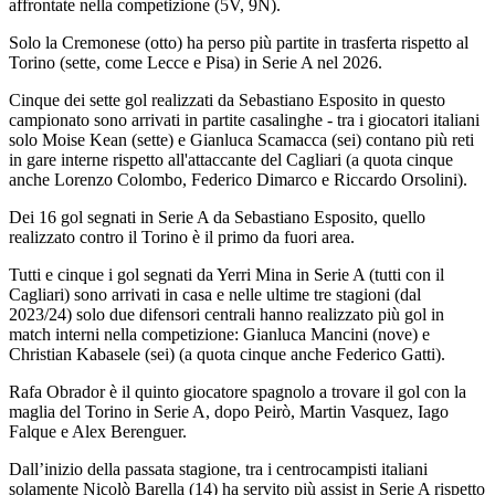
affrontate nella competizione (5V, 9N).
Solo la Cremonese (otto) ha perso più partite in trasferta rispetto al
Torino (sette, come Lecce e Pisa) in Serie A nel 2026.
Cinque dei sette gol realizzati da Sebastiano Esposito in questo
campionato sono arrivati in partite casalinghe - tra i giocatori italiani
solo Moise Kean (sette) e Gianluca Scamacca (sei) contano più reti
in gare interne rispetto all'attaccante del Cagliari (a quota cinque
anche Lorenzo Colombo, Federico Dimarco e Riccardo Orsolini).
Dei 16 gol segnati in Serie A da Sebastiano Esposito, quello
realizzato contro il Torino è il primo da fuori area.
Tutti e cinque i gol segnati da Yerri Mina in Serie A (tutti con il
Cagliari) sono arrivati in casa e nelle ultime tre stagioni (dal
2023/24) solo due difensori centrali hanno realizzato più gol in
match interni nella competizione: Gianluca Mancini (nove) e
Christian Kabasele (sei) (a quota cinque anche Federico Gatti).
Rafa Obrador è il quinto giocatore spagnolo a trovare il gol con la
maglia del Torino in Serie A, dopo Peirò, Martin Vasquez, Iago
Falque e Alex Berenguer.
Dall’inizio della passata stagione, tra i centrocampisti italiani
solamente Nicolò Barella (14) ha servito più assist in Serie A rispetto