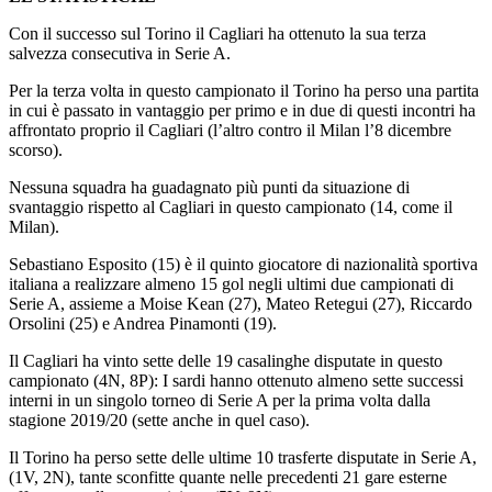
Con il successo sul Torino il Cagliari ha ottenuto la sua terza
salvezza consecutiva in Serie A.
Per la terza volta in questo campionato il Torino ha perso una partita
in cui è passato in vantaggio per primo e in due di questi incontri ha
affrontato proprio il Cagliari (l’altro contro il Milan l’8 dicembre
scorso).
Nessuna squadra ha guadagnato più punti da situazione di
svantaggio rispetto al Cagliari in questo campionato (14, come il
Milan).
Sebastiano Esposito (15) è il quinto giocatore di nazionalità sportiva
italiana a realizzare almeno 15 gol negli ultimi due campionati di
Serie A, assieme a Moise Kean (27), Mateo Retegui (27), Riccardo
Orsolini (25) e Andrea Pinamonti (19).
Il Cagliari ha vinto sette delle 19 casalinghe disputate in questo
campionato (4N, 8P): I sardi hanno ottenuto almeno sette successi
interni in un singolo torneo di Serie A per la prima volta dalla
stagione 2019/20 (sette anche in quel caso).
Il Torino ha perso sette delle ultime 10 trasferte disputate in Serie A,
(1V, 2N), tante sconfitte quante nelle precedenti 21 gare esterne