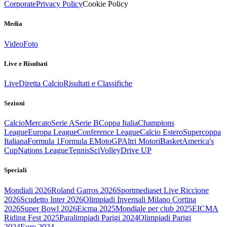
Corporate
Privacy Policy
Cookie Policy
Media
Video
Foto
Live e Risultati
Live
Diretta Calcio
Risultati e Classifiche
Sezioni
Calcio
Mercato
Serie A
Serie B
Coppa Italia
Champions
League
Europa League
Conference League
Calcio Estero
Supercoppa
Italiana
Formula 1
Formula E
MotoGP
Altri Motori
Basket
America's
Cup
Nations League
Tennis
Sci
Volley
Drive UP
Speciali
Mondiali 2026
Roland Garros 2026
Sportmediaset Live Riccione
2026
Scudetto Inter 2026
Olimpiadi Invernali Milano Cortina
2026
Super Bowl 2026
Eicma 2025
Mondiale per club 2025
EICMA
Riding Fest 2025
Paralimpiadi Parigi 2024
Olimpiadi Parigi
2024
Euro 2024