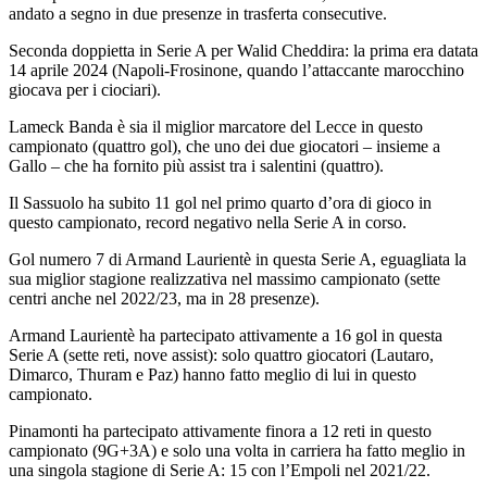
andato a segno in due presenze in trasferta consecutive.
Seconda doppietta in Serie A per Walid Cheddira: la prima era datata
14 aprile 2024 (Napoli-Frosinone, quando l’attaccante marocchino
giocava per i ciociari).
Lameck Banda è sia il miglior marcatore del Lecce in questo
campionato (quattro gol), che uno dei due giocatori – insieme a
Gallo – che ha fornito più assist tra i salentini (quattro).
Il Sassuolo ha subito 11 gol nel primo quarto d’ora di gioco in
questo campionato, record negativo nella Serie A in corso.
Gol numero 7 di Armand Laurientè in questa Serie A, eguagliata la
sua miglior stagione realizzativa nel massimo campionato (sette
centri anche nel 2022/23, ma in 28 presenze).
Armand Laurientè ha partecipato attivamente a 16 gol in questa
Serie A (sette reti, nove assist): solo quattro giocatori (Lautaro,
Dimarco, Thuram e Paz) hanno fatto meglio di lui in questo
campionato.
Pinamonti ha partecipato attivamente finora a 12 reti in questo
campionato (9G+3A) e solo una volta in carriera ha fatto meglio in
una singola stagione di Serie A: 15 con l’Empoli nel 2021/22.