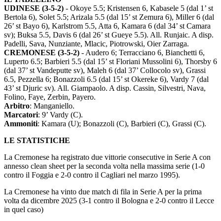
UDINESE (3-5-2)
- Okoye 5.5; Kristensen 6, Kabasele 5 (dal 1’ st
Bertola 6), Solet 5.5; Arizala 5.5 (dal 15’ st Zemura 6), Miller 6 (dal
26’ st Bayo 6), Karlstrom 5.5, Atta 6, Kamara 6 (dal 34’ st Camara
sv); Buksa 5.5, Davis 6 (dal 26’ st Gueye 5.5). All. Runjaic. A disp.
Padelli, Sava, Nunziante, Mlacic, Piotrowski, Oier Zarraga.
CREMONESE (3-5-2)
- Audero 6; Terracciano 6, Bianchetti 6,
Luperto 6.5; Barbieri 5.5 (dal 15’ st Floriani Mussolini 6), Thorsby 6
(dal 37’ st Vandeputte sv), Maleh 6 (dal 37’ Collocolo sv), Grassi
6.5, Pezzella 6; Bonazzoli 6.5 (dal 15’ st Okereke 6), Vardy 7 (dal
43’ st Djuric sv). All. Giampaolo. A disp. Cassin, Silvestri, Nava,
Folino, Faye, Zerbin, Payero.
Arbitro
: Manganiello.
Marcatori
: 9’ Vardy (C).
Ammoniti
: Kamara (U); Bonazzoli (C), Barbieri (C), Grassi (C).
LE STATISTICHE
La Cremonese ha registrato due vittorie consecutive in Serie A con
annesso clean sheet per la seconda volta nella massima serie (1-0
contro il Foggia e 2-0 contro il Cagliari nel marzo 1995).
La Cremonese ha vinto due match di fila in Serie A per la prima
volta da dicembre 2025 (3-1 contro il Bologna e 2-0 contro il Lecce
in quel caso)