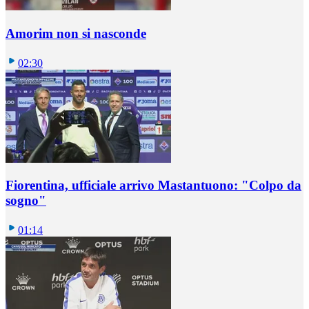
Amorim non si nasconde
02:30
Fiorentina, ufficiale arrivo Mastantuono: "Colpo da
sogno"
01:14