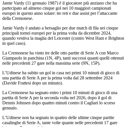
Jamie Vardy (11 gennaio 1987) è il giocatore più anziano che ha
partecipato ad almeno cinque gol nei 10 maggiori campionati
europei in questo anno solare: tre reti e due assist per l’attaccante
della Cremonese.
Jamie Vardy è andato a bersaglio per due match di fila nei cinque
principali tornei europei per la prima volta da dicembre 2024,
quando vestiva la maglia del Leicester (contro West Ham e Brighton
in quel caso).
La Cremonese ha vinto tre delle otto partite di Serie A con Marco
Giampaolo in panchina (1N, 4P), tanti successi quanti quelli ottenuti
nelle precedenti 27 gare nella massima serie (9N, 15P).
L’Udinese ha subito un gol in casa nei primi 10 minuti di gioco di
una partita di Serie A per la prima volta dal 28 settembre 2024
(Davide Frattesi dopo un minuto).
La Cremonese ha segnato entro i primi 10 minuti di gioco di una
partita di Serie A per la seconda volta nel 2026, dopo il gol di
Dennis Johnsen dopo quattro minuti contro il Cagliari lo scorso
gennaio.
L’Udinese non ha segnato in quattro delle ultime cinque partite
casalinghe di Serie A, tante volte quante nelle precedenti 17 gare