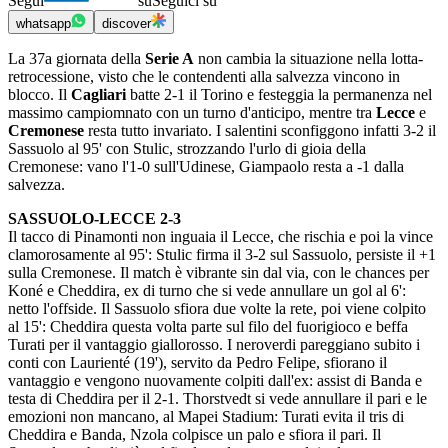
Segui
su
Seguici su
whatsapp
discover
La 37a giornata della
Serie A
non cambia la situazione nella lotta-
retrocessione, visto che le contendenti alla salvezza vincono in
blocco. Il
Cagliari
batte 2-1 il Torino e festeggia la permanenza nel
massimo campiomnato con un turno d'anticipo, mentre tra
Lecce
e
Cremonese
resta tutto invariato. I salentini sconfiggono infatti 3-2 il
Sassuolo al 95' con Stulic, strozzando l'urlo di gioia della
Cremonese: vano l'1-0 sull'Udinese, Giampaolo resta a -1 dalla
salvezza.
SASSUOLO-LECCE 2-3
Il tacco di Pinamonti non inguaia il Lecce, che rischia e poi la vince
clamorosamente al 95': Stulic firma il 3-2 sul Sassuolo, persiste il +1
sulla Cremonese. Il match è vibrante sin dal via, con le chances per
Koné e Cheddira, ex di turno che si vede annullare un gol al 6':
netto l'offside. Il Sassuolo sfiora due volte la rete, poi viene colpito
al 15': Cheddira questa volta parte sul filo del fuorigioco e beffa
Turati per il vantaggio giallorosso. I neroverdi pareggiano subito i
conti con Laurienté (19'), servito da Pedro Felipe, sfiorano il
vantaggio e vengono nuovamente colpiti dall'ex: assist di Banda e
testa di Cheddira per il 2-1. Thorstvedt si vede annullare il pari e le
emozioni non mancano, al Mapei Stadium: Turati evita il tris di
Cheddira e Banda, Nzola colpisce un palo e sfiora il pari. Il