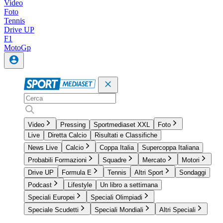
Video
Foto
Tennis
Drive UP
F1
MotoGp
Video
Pressing
Sportmediaset XXL
Foto
Live
Diretta Calcio
Risultati e Classifiche
News Live
Calcio
Coppa Italia
Supercoppa Italiana
Probabili Formazioni
Squadre
Mercato
Motori
Drive UP
Formula E
Tennis
Altri Sport
Sondaggi
Podcast
Lifestyle
Un libro a settimana
Speciali Europei
Speciali Olimpiadi
Speciale Scudetti
Speciali Mondiali
Altri Speciali