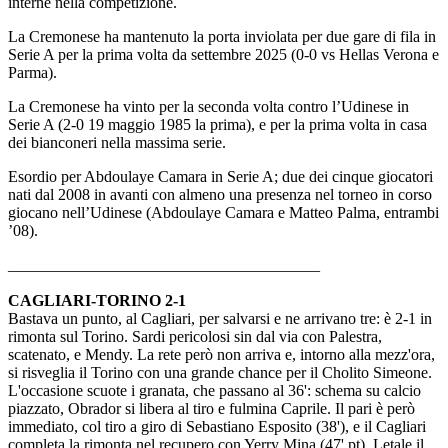
interne nella competizione.
La Cremonese ha mantenuto la porta inviolata per due gare di fila in
Serie A per la prima volta da settembre 2025 (0-0 vs Hellas Verona e
Parma).
La Cremonese ha vinto per la seconda volta contro l’Udinese in
Serie A (2-0 19 maggio 1985 la prima), e per la prima volta in casa
dei bianconeri nella massima serie.
Esordio per Abdoulaye Camara in Serie A; due dei cinque giocatori
nati dal 2008 in avanti con almeno una presenza nel torneo in corso
giocano nell’Udinese (Abdoulaye Camara e Matteo Palma, entrambi
’08).
_______________________________________
CAGLIARI-TORINO 2-1
Bastava un punto, al Cagliari, per salvarsi e ne arrivano tre: è 2-1 in
rimonta sul Torino. Sardi pericolosi sin dal via con Palestra,
scatenato, e Mendy. La rete però non arriva e, intorno alla mezz'ora,
si risveglia il Torino con una grande chance per il Cholito Simeone.
L'occasione scuote i granata, che passano al 36': schema su calcio
piazzato, Obrador si libera al tiro e fulmina Caprile. Il pari è però
immediato, col tiro a giro di Sebastiano Esposito (38'), e il Cagliari
completa la rimonta nel recupero con Yerry Mina (47' pt). Letale il