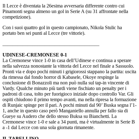
Il Lecce è diventata la 26esima avversaria differente contro cui
Pinamonti segna almeno un gol in Serie A (su 31 affrontate nella
competizione).
Con i suoi quattro gol in questo campionato, Nikola Stulic ha
portato ben sei punti al Lecce (tre vittorie).
_______________________________________
UDINESE-CREMONESE 0-1
La Cremonese vince 1-0 in casa dell’Udinese e continua a sperare
nella salvezza nonostante la vittoria del Lecce nel finale a Sassuolo.
Pronti via e dopo pochi minuti i grigiorossi stappano la partita: uscita
da rimessa dal fondo horror di Kabasele, Okoye respinge la
conclusione di Bonazzoli ma non può nulla sul tap-in vincente di
Vardy. Qualche minuto più tardi viene fischiato un penalty per i
padroni di casa, tolto per fuorigioco iniziale dopo controllo Var. Gli
ospiti chiudono il primo tempo avanti, ma nella ripresa la formazione
di Runjaic spinge per il pari. A pochi minuti dal 90’ Buska segna l’1-
1, anche in questo caso però Manganiello annulla per fallo sia di
Gueye su Audero che dello stesso Buksa su Bianchetti. La
Cremonese vince 1-0 e sale a 34 punti, ma è virtualmente in Serie B
a -1 dal Lecce con una sola giornata rimanente.
IL TABELLINO