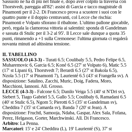
Sassuolo ne ha di più nel finale e, dopo aver colpito la traversa con
Thorstvedt, pareggia all'82': assist di Garcia e tacco magistrale di
Pinamonti per il 2-2. Di Francesco prova a scuotere i suoi con le
quattro punte e il doppio centravanti, col Lecce che rischia:
Pinamonti e Volpato sfiorano il ribaltone. L'ultimo pallone giocabile,
però, regala la clamorosa vittoria ai salentini: sponda di Gandelman
e sassata di Stulic per il 3-2 al 95'. Il Lecce sale dunque a quota 35
punti, rimanendo a +1 sulla Cremonese: l'ultima giornata ci regalerà
novanta minuti ad altissima tensione.
IL TABELLINO
SASSUOLO (4-3-3)
- Turati 6.5; Coulibaly 5.5, Pedro Felipe 6.5,
Muharemovic 6, Garcia 6.5; Koné 6.5 (27' st Volpato 6), Matic 5.5
(17' st Lipani 6), Thorstvedt 7; Berardi 6.5 (27' st Bakola 6.5),
Nzola 5.5 (17' st Pinamonti 7), Laurienté 6.5 (43' st Frangella sv). A
disposizione: Satalino, Zacchi, Muric, Doig, Fadera, Moro,
Macchioni, Iannoni. All. Grosso.
LECCE (4-3-3)
- Falcone 6.5; Danilo Veiga 5.5 (40' st N'Dri sv),
Siebert 5, Tiago Gabriel 5.5, Gallo 5.5; Coulibaly 6, Ramadani 6.5
(40' st Stulic 6.5), Ngom 5; Pierotti 6.5 (35' st Gandelman sv),
Cheddira 7 (35' st Camarda sv), Banda 7 (20' st Jean). A
disposizione: Fruchtl, Samooja, Ndaba, Gaspar, Alex Sala, Fofana,
Perez, Helgason, Gorter, Marchwinski. All. Di Francesco.
Arbitro
: La Penna.
Marcatori
: 15' e 24' Cheddira (L), 19' Laurienté (S), 37' st