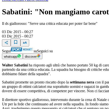
Sabatini: "Non mangiamo caro
Il ds giallorosso: "Serve una critica educata per poter far bene"
03 Dic 2015 - 00:27
03 Dic 2015 - 00:27
Segui
su
Seguici su
whatsapp
discover
Walter Sabatini
ha risposto agli ultrà che hanno portato 50 kg di car
partendo da una critica educata. La squadra ha bisogno di critiche edu
dobbiamo fidare della squadra".
Sabatini promette un pronto riscatto dopo la
settimana nera
con il pa
un gruppo di ottimi calciatori ma soprattutto uomini e ragazzi in ga
dovere di essere competitiva, di competere per vincere. Non ci faccia
Il direttore sportivo giallorosso, intervenuto durante la cena di Nata
Utr per la fede che continuano ad avere nella squadra. In fondo siamo 
Anzi, trasferiremo questo messaggio ai calciatori che si sentono un p