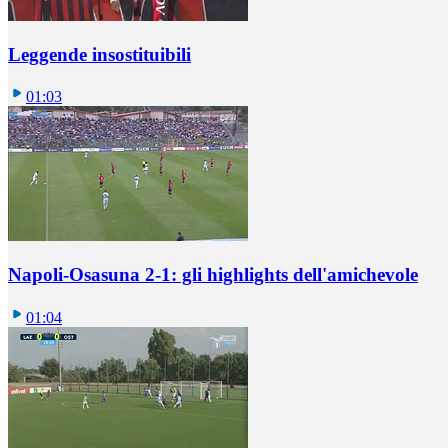
Leggende insostituibili
01:03
Napoli-Osasuna 2-1: gli highlights dell'amichevole
01:04