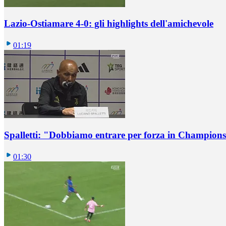
Lazio-Ostiamare 4-0: gli highlights dell'amichevole
01:19
Spalletti: "Dobbiamo entrare per forza in Champions
01:30