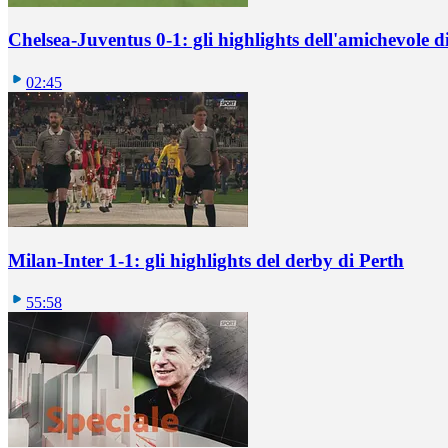
Chelsea-Juventus 0-1: gli highlights dell'amichevole
02:45
Milan-Inter 1-1: gli highlights del derby di Perth
55:58