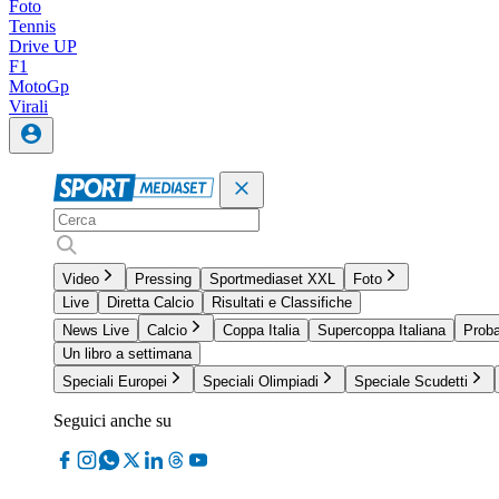
Foto
Tennis
Drive UP
F1
MotoGp
Virali
Video
Pressing
Sportmediaset XXL
Foto
Live
Diretta Calcio
Risultati e Classifiche
News Live
Calcio
Coppa Italia
Supercoppa Italiana
Proba
Un libro a settimana
Speciali Europei
Speciali Olimpiadi
Speciale Scudetti
Seguici anche su