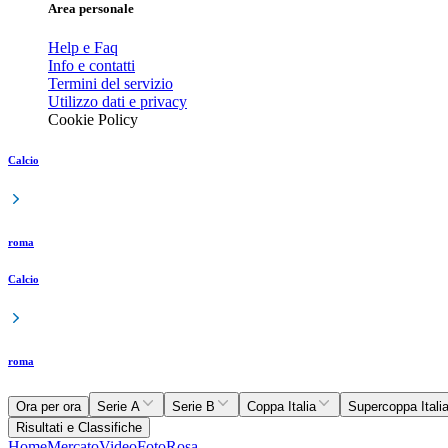
Area personale
Help e Faq
Info e contatti
Termini del servizio
Utilizzo dati e privacy
Cookie Policy
Calcio
roma
Calcio
roma
Ora per ora
Serie A
Serie B
Coppa Italia
Supercoppa Itali
Risultati e Classifiche
Home
Mercato
Video
Foto
Rosa