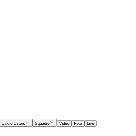
Calcio Estero
Squadre
Video
Foto
Live