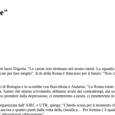
te"
ote fuori Trigoria: "Le carote non rientrano nel nostro menù. La squadra
cate per fare meglio". Il ds della Roma è fiducioso per il futuro: "Non 
ri di Bologna e lo sconfitte con Barcellona e Atalanta: "La Roma esiste 
mba. Sanno che stiamo scivolando, abbiamo avuto dei contrattempi, ma so
mo prendere dalla depressione, ci rimetteremo a posto, ci rimetteremo i
le organizzata dall’AIRC e UTR, spiega: "Chiedo scusa per il momento ch
ancora a quattro punti dalla vetta della classifica… Per fortuna c’è qu
o’ abbandonati ultimamente".