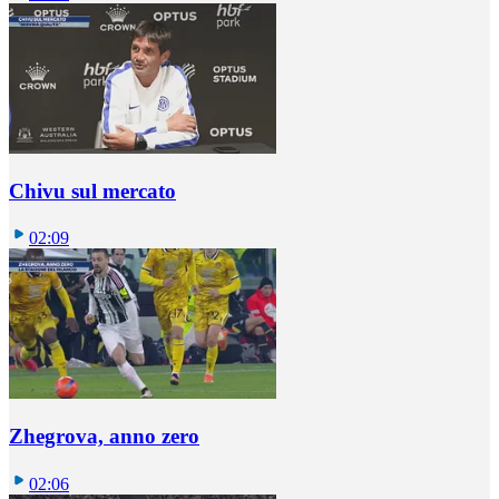
Chivu sul mercato
02:09
Zhegrova, anno zero
02:06