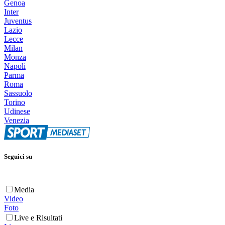
Genoa
Inter
Juventus
Lazio
Lecce
Milan
Monza
Napoli
Parma
Roma
Sassuolo
Torino
Udinese
Venezia
Seguici su
Media
Video
Foto
Live e Risultati