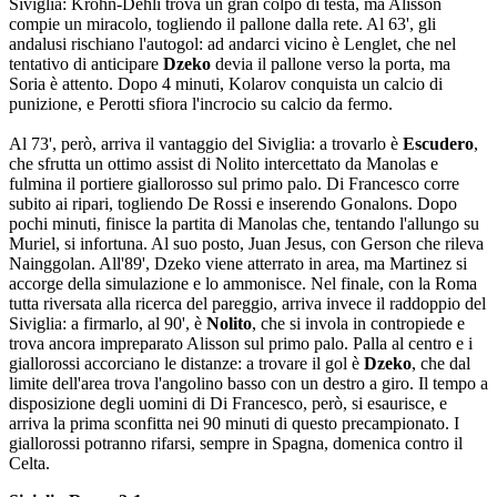
Siviglia: Krohn-Dehli trova un gran colpo di testa, ma Alisson
compie un miracolo, togliendo il pallone dalla rete. Al 63', gli
andalusi rischiano l'autogol: ad andarci vicino è Lenglet, che nel
tentativo di anticipare
Dzeko
devia il pallone verso la porta, ma
Soria è attento. Dopo 4 minuti, Kolarov conquista un calcio di
punizione, e Perotti sfiora l'incrocio su calcio da fermo.
Al 73', però, arriva il vantaggio del Siviglia: a trovarlo è
Escudero
,
che sfrutta un ottimo assist di Nolito intercettato da Manolas e
fulmina il portiere giallorosso sul primo palo. Di Francesco corre
subito ai ripari, togliendo De Rossi e inserendo Gonalons. Dopo
pochi minuti, finisce la partita di Manolas che, tentando l'allungo su
Muriel, si infortuna. Al suo posto, Juan Jesus, con Gerson che rileva
Nainggolan. All'89', Dzeko viene atterrato in area, ma Martinez si
accorge della simulazione e lo ammonisce. Nel finale, con la Roma
tutta riversata alla ricerca del pareggio, arriva invece il raddoppio del
Siviglia: a firmarlo, al 90', è
Nolito
, che si invola in contropiede e
trova ancora impreparato Alisson sul primo palo. Palla al centro e i
giallorossi accorciano le distanze: a trovare il gol è
Dzeko
, che dal
limite dell'area trova l'angolino basso con un destro a giro. Il tempo a
disposizione degli uomini di Di Francesco, però, si esaurisce, e
arriva la prima sconfitta nei 90 minuti di questo precampionato. I
giallorossi potranno rifarsi, sempre in Spagna, domenica contro il
Celta.