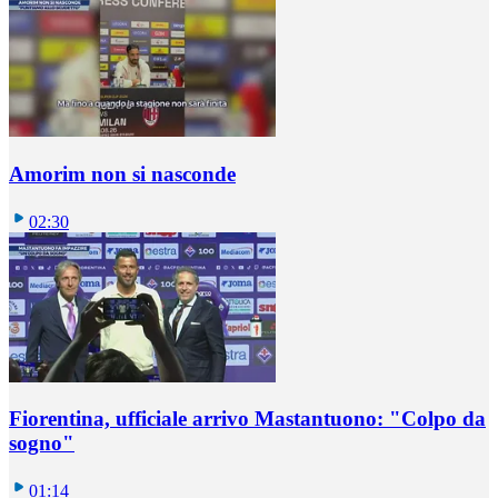
Amorim non si nasconde
02:30
Fiorentina, ufficiale arrivo Mastantuono: "Colpo da
sogno"
01:14