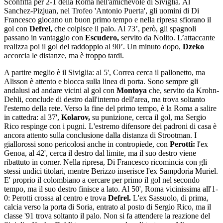
Sconfitta per 2-1 della Roma nell'amichevole di Siviglia. Al
Sanchez-Pizjuan, nel Trofeo 'Antonio Puerta', gli uomini di Di
Francesco giocano un buon primo tempo e nella ripresa sfiorano il
gol con
Defrel,
che colpisce il palo. Al 73’, però, gli spagnoli
passano in vantaggio con
Escudero,
servito da Nolito. L’attaccante
realizza poi il gol del raddoppio al 90’. Un minuto dopo,
Dzeko
accorcia le distanze, ma è troppo tardi.
A partire meglio è il Siviglia: al 5', Correa cerca il pallonetto, ma
Alisson è attento e blocca sulla linea di porta. Sono sempre gli
andalusi ad andare vicini al gol con
Montoya
che, servito da Krohn-
Dehli, conclude di destro dall'interno dell'area, ma trova soltanto
l'esterno della rete. Verso la fine del primo tempo, è la Roma a salire
in cattedra: al 37',
Kolarov,
su punizione, cerca il gol, ma Sergio
Rico respinge con i pugni. L'estremo difensore dei padroni di casa è
ancora attento sulla conclusione dalla distanza di Strootman. I
giallorossi sono pericolosi anche in contropiede, con
Perotti:
l'ex
Genoa, al 42', cerca il destro dal limite, ma il suo destro viene
ribattuto in corner. Nella ripresa, Di Francesco ricomincia con gli
stessi undici titolari, mentre Berizzo inserisce l'ex Sampdoria Muriel.
E' proprio il colombiano a cercare per primo il gol nel secondo
tempo, ma il suo destro finisce a lato. Al 50', Roma vicinissima all'1-
0: Perotti crossa al centro e trova
Defrel.
L'ex Sassuolo, di prima,
calcia verso la porta di Soria, entrato al posto di Sergio Rico, ma il
classe '91 trova soltanto il palo. Non si fa attendere la reazione del