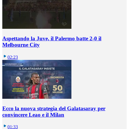
Aspettando la Juve, il Palermo batte 2-0 il
Melbourne City
02:23
Ecco la nuova strategia del Galatasaray per
convincere Leao e il Milan
01:33