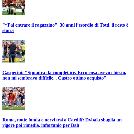
"“Fai entrare il ragazzino". 30 anni l’esordio di Totti, il resto è
storia
Gasperini: "Squadra da completare. Ecco cosa avevo chiesto,
non mi sembrava difficile... Castro ottimo acquisto"
Roma, notte fonda e nervi tesi a Cardiff: Dybala sbaglia un
rigore poi rimedia, infortunio per Bah