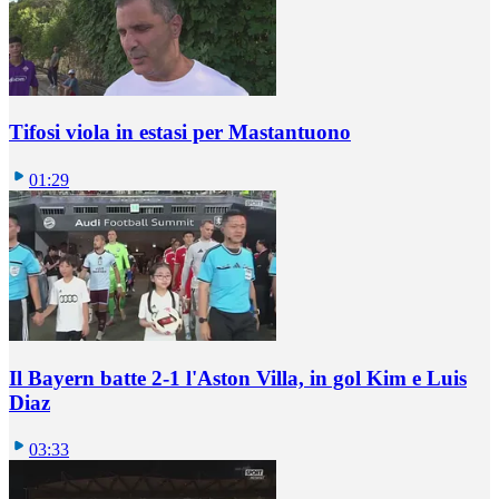
Tifosi viola in estasi per Mastantuono
01:29
Il Bayern batte 2-1 l'Aston Villa, in gol Kim e Luis
Diaz
03:33