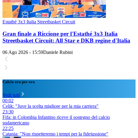
Estathé 3x3 Italia Streetbasket Circuit
Gran finale a Riccione per l'Estathé 3x3 Italia
Streetbasket Circuit: All Star e DKB regine d'Italia
06 Ago 2026 - 15:59
Daniele Rubini
Calcio ora per ora
Vedi tutti
00:02
Celik: "Juve la scelta migliore per la mia carriera"
23:30
Fifa: in Colombia Infantino riceve il sostegno del calcio
sudamericano
22:25
Catania: "Non rispetteremo i tempi per la fideiussione"