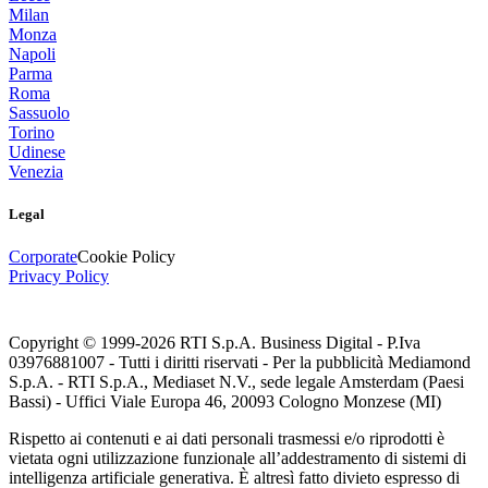
Milan
Monza
Napoli
Parma
Roma
Sassuolo
Torino
Udinese
Venezia
Legal
Corporate
Cookie Policy
Privacy Policy
Copyright © 1999-
2026
RTI S.p.A. Business Digital - P.Iva
03976881007 - Tutti i diritti riservati - Per la pubblicità Mediamond
S.p.A. - RTI S.p.A., Mediaset N.V., sede legale Amsterdam (Paesi
Bassi) - Uffici Viale Europa 46, 20093 Cologno Monzese (MI)
Rispetto ai contenuti e ai dati personali trasmessi e/o riprodotti è
vietata ogni utilizzazione funzionale all’addestramento di sistemi di
intelligenza artificiale generativa. È altresì fatto divieto espresso di