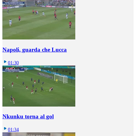
Napoli, guarda che Lucca
01:30
Nkunku torna al gol
01:34