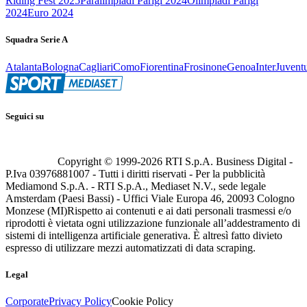
Riding Fest 2025
Paralimpiadi Parigi 2024
Olimpiadi Parigi
2024
Euro 2024
Squadra Serie A
Atalanta
Bologna
Cagliari
Como
Fiorentina
Frosinone
Genoa
Inter
Juvent
Seguici su
Copyright © 1999-
2026
RTI S.p.A. Business Digital -
P.Iva 03976881007 - Tutti i diritti riservati - Per la pubblicità
Mediamond S.p.A. - RTI S.p.A., Mediaset N.V., sede legale
Amsterdam (Paesi Bassi) - Uffici Viale Europa 46, 20093 Cologno
Monzese (MI)
Rispetto ai contenuti e ai dati personali trasmessi e/o
riprodotti è vietata ogni utilizzazione funzionale all’addestramento di
sistemi di intelligenza artificiale generativa. È altresì fatto divieto
espresso di utilizzare mezzi automatizzati di data scraping.
Legal
Corporate
Privacy Policy
Cookie Policy