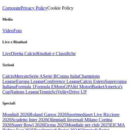
Corporate
Privacy Policy
Cookie Policy
Media
Video
Foto
Live e Risultati
Live
Diretta Calcio
Risultati e Classifiche
Sezioni
Calcio
Mercato
Serie A
Serie B
Coppa Italia
Champions
League
Europa League
Conference League
Calcio Estero
Supercoppa
Italiana
Formula 1
Formula E
MotoGP
Altri Motori
Basket
America's
Cup
Nations League
Tennis
Sci
Volley
Drive UP
Speciali
Mondiali 2026
Roland Garros 2026
Sportmediaset Live Riccione
2026
Scudetto Inter 2026
Olimpiadi Invernali Milano Cortina
2026
Super Bowl 2026
Eicma 2025
Mondiale per club 2025
EICMA