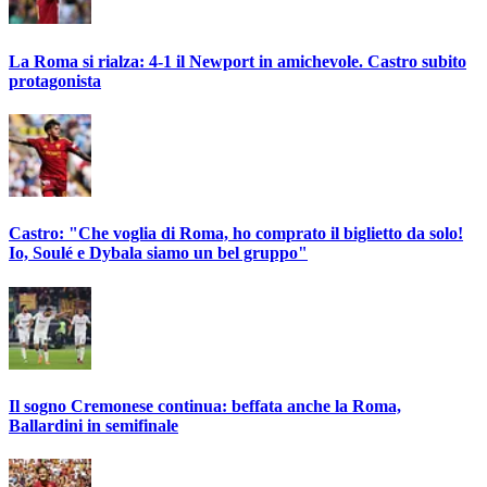
La Roma si rialza: 4-1 il Newport in amichevole. Castro subito
protagonista
Castro: "Che voglia di Roma, ho comprato il biglietto da solo!
Io, Soulé e Dybala siamo un bel gruppo"
Il sogno Cremonese continua: beffata anche la Roma,
Ballardini in semifinale