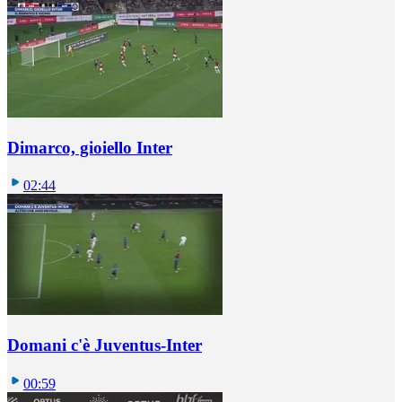
Dimarco, gioiello Inter
02:44
Domani c'è Juventus-Inter
00:59