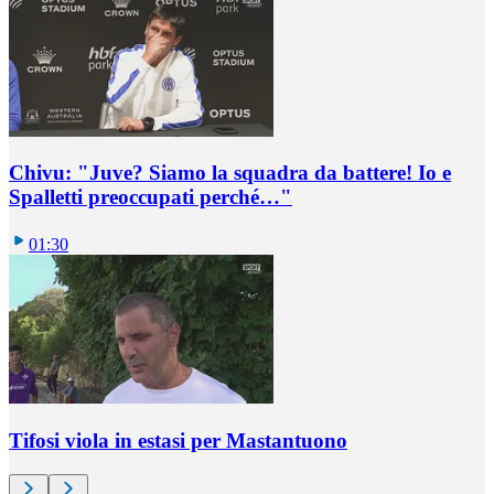
Chivu: "Juve? Siamo la squadra da battere! Io e
Spalletti preoccupati perché…"
01:30
Tifosi viola in estasi per Mastantuono