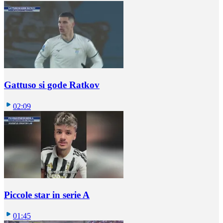
Gattuso si gode Ratkov
02:09
Piccole star in serie A
01:45