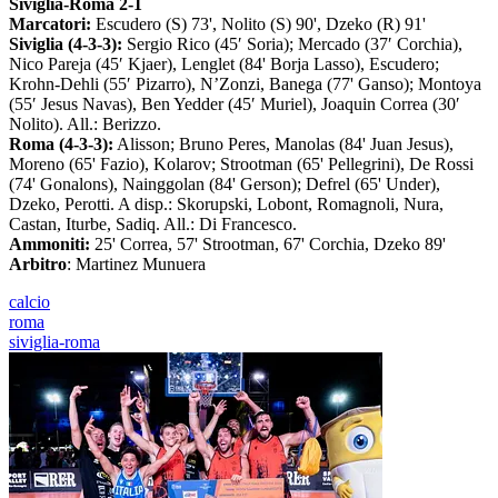
Siviglia-Roma 2-1
Marcatori:
Escudero (S) 73', Nolito (S) 90', Dzeko (R) 91'
Siviglia (4-3-3):
Sergio Rico (45′ Soria); Mercado (37′ Corchia),
Nico Pareja (45′ Kjaer), Lenglet (84' Borja Lasso), Escudero;
Krohn-Dehli (55′ Pizarro), N’Zonzi, Banega (77' Ganso); Montoya
(55′ Jesus Navas), Ben Yedder (45′ Muriel), Joaquin Correa (30′
Nolito). All.: Berizzo.
Roma (4-3-3):
Alisson; Bruno Peres, Manolas (84' Juan Jesus),
Moreno (65' Fazio), Kolarov; Strootman (65' Pellegrini), De Rossi
(74' Gonalons), Nainggolan (84' Gerson); Defrel (65' Under),
Dzeko, Perotti. A disp.: Skorupski, Lobont, Romagnoli, Nura,
Castan, Iturbe, Sadiq. All.: Di Francesco.
Ammoniti:
25' Correa, 57' Strootman, 67' Corchia, Dzeko 89'
Arbitro
: Martinez Munuera
calcio
roma
siviglia-roma