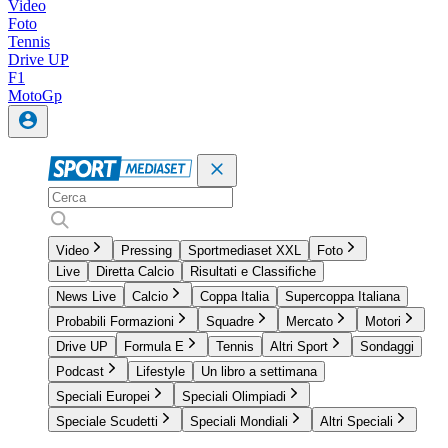
Video
Foto
Tennis
Drive UP
F1
MotoGp
Video
Pressing
Sportmediaset XXL
Foto
Live
Diretta Calcio
Risultati e Classifiche
News Live
Calcio
Coppa Italia
Supercoppa Italiana
Probabili Formazioni
Squadre
Mercato
Motori
Drive UP
Formula E
Tennis
Altri Sport
Sondaggi
Podcast
Lifestyle
Un libro a settimana
Speciali Europei
Speciali Olimpiadi
Speciale Scudetti
Speciali Mondiali
Altri Speciali