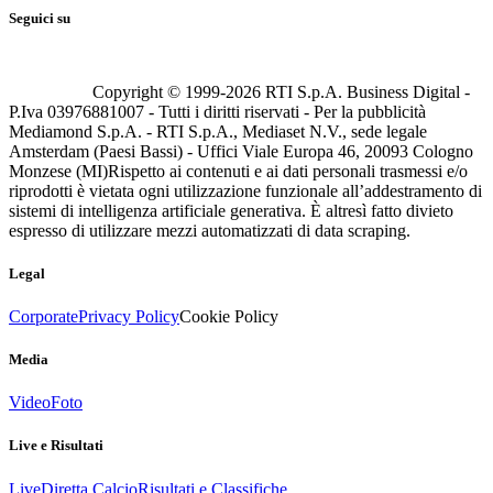
Seguici su
Copyright © 1999-
2026
RTI S.p.A. Business Digital -
P.Iva 03976881007 - Tutti i diritti riservati - Per la pubblicità
Mediamond S.p.A. - RTI S.p.A., Mediaset N.V., sede legale
Amsterdam (Paesi Bassi) - Uffici Viale Europa 46, 20093 Cologno
Monzese (MI)
Rispetto ai contenuti e ai dati personali trasmessi e/o
riprodotti è vietata ogni utilizzazione funzionale all’addestramento di
sistemi di intelligenza artificiale generativa. È altresì fatto divieto
espresso di utilizzare mezzi automatizzati di data scraping.
Legal
Corporate
Privacy Policy
Cookie Policy
Media
Video
Foto
Live e Risultati
Live
Diretta Calcio
Risultati e Classifiche