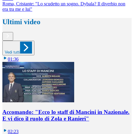
Roma, Cristante: "Lo scudetto un sogno. Dybala? Il diverbio non
era tra me e lui"
Ultimi video
Vedi tutti
01:36
Accomando: "Ecco lo staff di Mancini in Nazionale.
E vi dico il ruolo di Zola e Ranieri"
02:23