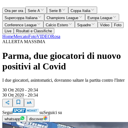
Ora per ora
Serie A
Serie B
Coppa Italia
Supercoppa Italiana
Champions League
Europa League
Conference League
Calcio Estero
Squadre
Video
Foto
Live
Risultati e Classifiche
Home
Mercato
Foto
VIDEO
Rosa
ALLERTA MASSIMA
Parma, due giocatori di nuovo
positivi al Covid
I due giocatori, asintomatici, dovranno saltare la partita contro l'Inter
30 Ott 2020 - 20:34
30 Ott 2020 - 20:34
Segui
su
Seguici su
whatsapp
discover