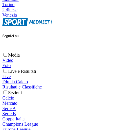
Torino
Udinese
Venezia
Seguici su
Media
Video
Foto
Live e Risultati
Live
Diretta Calcio
Risultati e Classifiche
Sezioni
Calcio
Mercato
Serie A
Serie B
Coppa Italia
Champions League
Europa League