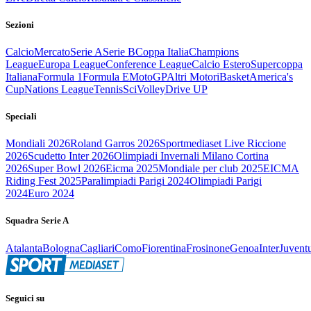
Sezioni
Calcio
Mercato
Serie A
Serie B
Coppa Italia
Champions
League
Europa League
Conference League
Calcio Estero
Supercoppa
Italiana
Formula 1
Formula E
MotoGP
Altri Motori
Basket
America's
Cup
Nations League
Tennis
Sci
Volley
Drive UP
Speciali
Mondiali 2026
Roland Garros 2026
Sportmediaset Live Riccione
2026
Scudetto Inter 2026
Olimpiadi Invernali Milano Cortina
2026
Super Bowl 2026
Eicma 2025
Mondiale per club 2025
EICMA
Riding Fest 2025
Paralimpiadi Parigi 2024
Olimpiadi Parigi
2024
Euro 2024
Squadra Serie A
Atalanta
Bologna
Cagliari
Como
Fiorentina
Frosinone
Genoa
Inter
Juvent
Seguici su