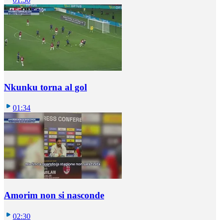
Nkunku torna al gol
01:34
Amorim non si nasconde
02:30