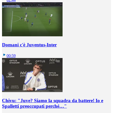
Domani c'è Juventus-Inter
00:59
Chivu: "Juve? Siamo la squadra da battere! Io e
Spalletti preoccupati perché…"