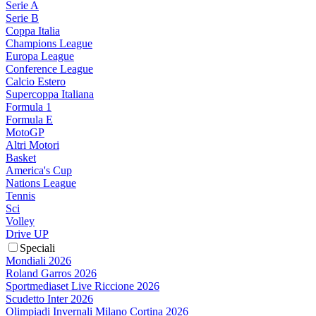
Serie A
Serie B
Coppa Italia
Champions League
Europa League
Conference League
Calcio Estero
Supercoppa Italiana
Formula 1
Formula E
MotoGP
Altri Motori
Basket
America's Cup
Nations League
Tennis
Sci
Volley
Drive UP
Speciali
Mondiali 2026
Roland Garros 2026
Sportmediaset Live Riccione 2026
Scudetto Inter 2026
Olimpiadi Invernali Milano Cortina 2026