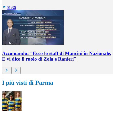
01:36
Accomando: "Ecco lo staff di Mancini in Nazionale.
E vi dico il ruolo di Zola e Ranieri"
I più visti di Parma