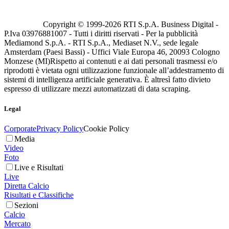
Copyright © 1999-
2026
RTI S.p.A. Business Digital -
P.Iva 03976881007 - Tutti i diritti riservati - Per la pubblicità
Mediamond S.p.A. - RTI S.p.A., Mediaset N.V., sede legale
Amsterdam (Paesi Bassi) - Uffici Viale Europa 46, 20093 Cologno
Monzese (MI)
Rispetto ai contenuti e ai dati personali trasmessi e/o
riprodotti è vietata ogni utilizzazione funzionale all’addestramento di
sistemi di intelligenza artificiale generativa. È altresì fatto divieto
espresso di utilizzare mezzi automatizzati di data scraping.
Legal
Corporate
Privacy Policy
Cookie Policy
Media
Video
Foto
Live e Risultati
Live
Diretta Calcio
Risultati e Classifiche
Sezioni
Calcio
Mercato