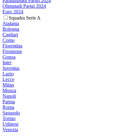
Paralimpiadi Parigi 2024
Olimpiadi Parigi 2024
Euro 2024
Squadra Serie A
Atalanta
Bologna
Cagliari
Como
Fiorentina
Frosinone
Genoa
Inter
Juventus
Lazio
Lecce
Milan
Monza
Napoli
Parma
Roma
Sassuolo
Torino
Udinese
Venezia