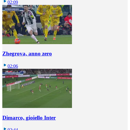
02:09
Zhegrova, anno zero
02:06
Dimarco, gioiello Inter
02:44