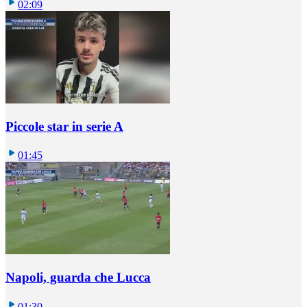
02:09
Piccole star in serie A
01:45
Napoli, guarda che Lucca
01:30