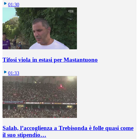
01:30
Tifosi viola in estasi per Mastantuono
01:33
Salah, l’accoglienza a Trebisonda è folle quasi come
il suo stipendio…