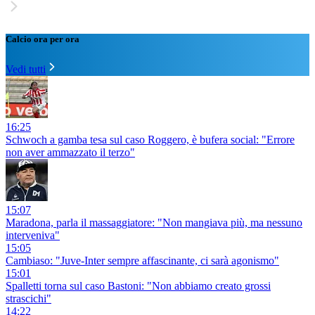
Calcio ora per ora
Vedi tutti
16:25
Schwoch a gamba tesa sul caso Roggero, è bufera social: "Errore
non aver ammazzato il terzo"
15:07
Maradona, parla il massaggiatore: "Non mangiava più, ma nessuno
interveniva"
15:05
Cambiaso: "Juve-Inter sempre affascinante, ci sarà agonismo"
15:01
Spalletti torna sul caso Bastoni: "Non abbiamo creato grossi
strascichi"
14:22