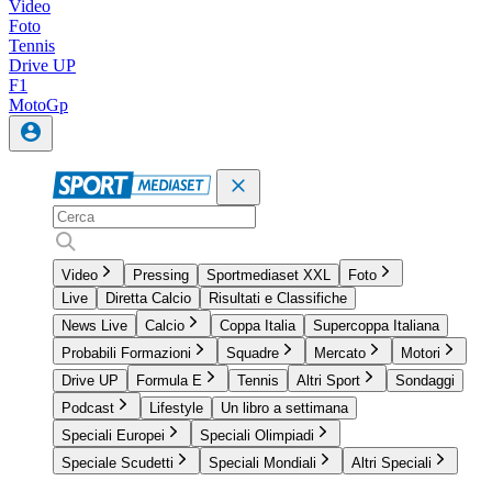
Video
Foto
Tennis
Drive UP
F1
MotoGp
Video
Pressing
Sportmediaset XXL
Foto
Live
Diretta Calcio
Risultati e Classifiche
News Live
Calcio
Coppa Italia
Supercoppa Italiana
Probabili Formazioni
Squadre
Mercato
Motori
Drive UP
Formula E
Tennis
Altri Sport
Sondaggi
Podcast
Lifestyle
Un libro a settimana
Speciali Europei
Speciali Olimpiadi
Speciale Scudetti
Speciali Mondiali
Altri Speciali