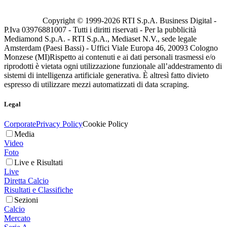
Copyright © 1999-
2026
RTI S.p.A. Business Digital -
P.Iva 03976881007 - Tutti i diritti riservati - Per la pubblicità
Mediamond S.p.A. - RTI S.p.A., Mediaset N.V., sede legale
Amsterdam (Paesi Bassi) - Uffici Viale Europa 46, 20093 Cologno
Monzese (MI)
Rispetto ai contenuti e ai dati personali trasmessi e/o
riprodotti è vietata ogni utilizzazione funzionale all’addestramento di
sistemi di intelligenza artificiale generativa. È altresì fatto divieto
espresso di utilizzare mezzi automatizzati di data scraping.
Legal
Corporate
Privacy Policy
Cookie Policy
Media
Video
Foto
Live e Risultati
Live
Diretta Calcio
Risultati e Classifiche
Sezioni
Calcio
Mercato