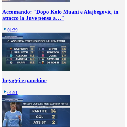
Accomando: "Dopo Kolo Muani e Alajbegovic, in
attacco la Juve pensa a…"
01:39
Ingaggi e panchine
01:51