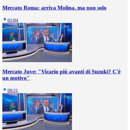
Mercato Roma: arriva Molina, ma non solo
01:04
Mercato Juve: "Vicario più avanti di Suzuki? C'è
un motivo"
00:21