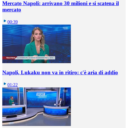
Mercato Napoli: arrivano 30 milioni e si scatena il
mercato
00:39
Napoli, Lukaku non va in ritiro: c'è aria di addio
01:22