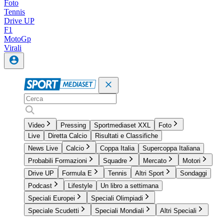
Foto
Tennis
Drive UP
F1
MotoGp
Virali
Video
Pressing
Sportmediaset XXL
Foto
Live
Diretta Calcio
Risultati e Classifiche
News Live
Calcio
Coppa Italia
Supercoppa Italiana
Probabili Formazioni
Squadre
Mercato
Motori
Drive UP
Formula E
Tennis
Altri Sport
Sondaggi
Podcast
Lifestyle
Un libro a settimana
Speciali Europei
Speciali Olimpiadi
Speciale Scudetti
Speciali Mondiali
Altri Speciali