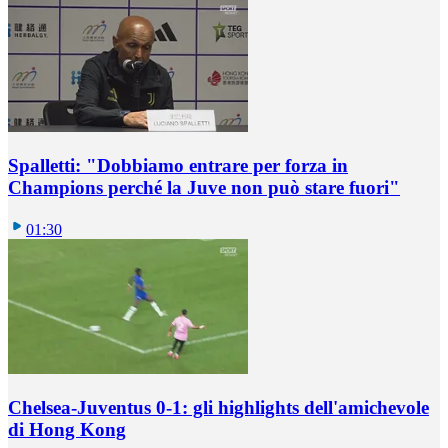
Spalletti: "Dobbiamo entrare per forza in
Champions perché la Juve non può stare fuori"
01:30
Chelsea-Juventus 0-1: gli highlights dell'amichevole
di Hong Kong