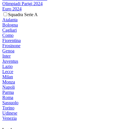
Olimpiadi Parigi 2024
Euro 2024
Squadra Serie A
Atalanta
Bologna
Cagliari
Como
Fiorentina
Frosinone
Genoa
Inter
Juventus
Lazio
Lecce
Milan
Monza
Napoli
Parma
Roma
Sassuolo
Torino
Udinese
Venezia