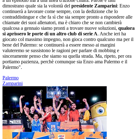
a un episodio ma a una linea d'azione chiara. Parole e fatti
dimostrano quale sia la volontà del
presidente Zamparini
: Enzo
continuerà a lavorare come sempre, con la dedizione che lo
contraddistingue e che fa sì che sia sempre pronto a rispondere alle
chiamate dei suoi allenatori, ma è chiaro che se non cambierà
qualcosa a gennaio siamo pronti a trovare nuove soluzioni,
qualora
si aprissero le porte di un altro club di serie A
. Anche ieri ha
giocato col massimo impegno, non gioca contro qualcuno ma per il
bene del Palermo: se continuerà a essere messo ai margini
valuteremo se sussistono le ragioni per parlare di mobbing e
sinceramente penso che siamo su quella strada. Ma, ripeto, per ora
portiamo pazienza, perchè comunque sia Enzo ama Palermo e il
Palermo".
Palermo
Zamparini