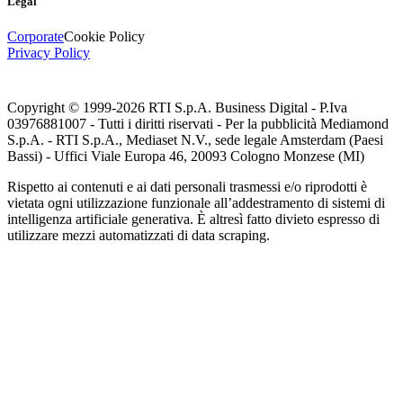
Legal
Corporate
Cookie Policy
Privacy Policy
Copyright © 1999-
2026
RTI S.p.A. Business Digital - P.Iva
03976881007 - Tutti i diritti riservati - Per la pubblicità Mediamond
S.p.A. - RTI S.p.A., Mediaset N.V., sede legale Amsterdam (Paesi
Bassi) - Uffici Viale Europa 46, 20093 Cologno Monzese (MI)
Rispetto ai contenuti e ai dati personali trasmessi e/o riprodotti è
vietata ogni utilizzazione funzionale all’addestramento di sistemi di
intelligenza artificiale generativa. È altresì fatto divieto espresso di
utilizzare mezzi automatizzati di data scraping.