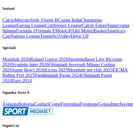
Sezioni
Calcio
Mercato
Serie A
Serie B
Coppa Italia
Champions
League
Europa League
Conference League
Calcio Estero
Supercoppa
Italiana
Formula 1
Formula E
MotoGP
Altri Motori
Basket
America's
Cup
Nations League
Tennis
Sci
Volley
Drive UP
Speciali
Mondiali 2026
Roland Garros 2026
Sportmediaset Live Riccione
2026
Scudetto Inter 2026
Olimpiadi Invernali Milano Cortina
2026
Super Bowl 2026
Eicma 2025
Mondiale per club 2025
EICMA
Riding Fest 2025
Paralimpiadi Parigi 2024
Olimpiadi Parigi
2024
Euro 2024
Squadra Serie A
Atalanta
Bologna
Cagliari
Como
Fiorentina
Frosinone
Genoa
Inter
Juvent
Seguici su