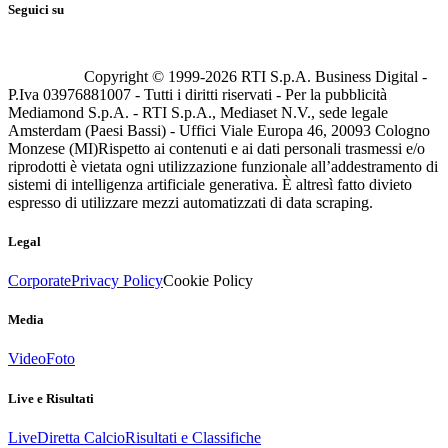
Seguici su
Copyright © 1999-
2026
RTI S.p.A. Business Digital -
P.Iva 03976881007 - Tutti i diritti riservati - Per la pubblicità
Mediamond S.p.A. - RTI S.p.A., Mediaset N.V., sede legale
Amsterdam (Paesi Bassi) - Uffici Viale Europa 46, 20093 Cologno
Monzese (MI)
Rispetto ai contenuti e ai dati personali trasmessi e/o
riprodotti è vietata ogni utilizzazione funzionale all’addestramento di
sistemi di intelligenza artificiale generativa. È altresì fatto divieto
espresso di utilizzare mezzi automatizzati di data scraping.
Legal
Corporate
Privacy Policy
Cookie Policy
Media
Video
Foto
Live e Risultati
Live
Diretta Calcio
Risultati e Classifiche