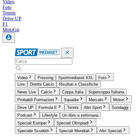
Video
Foto
Tennis
Drive UP
F1
MotoGp
Video
Pressing
Sportmediaset XXL
Foto
Live
Diretta Calcio
Risultati e Classifiche
News Live
Calcio
Coppa Italia
Supercoppa Italiana
Probabili Formazioni
Squadre
Mercato
Motori
Drive UP
Formula E
Tennis
Altri Sport
Sondaggi
Podcast
Lifestyle
Un libro a settimana
Speciali Europei
Speciali Olimpiadi
Speciale Scudetti
Speciali Mondiali
Altri Speciali