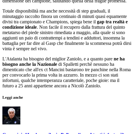
dimensione del campione, salutando quella della fragile promessa.
Totale disponibilità ma anche necessità di step graduali, il
minutaggio raccolto finora un centinaio di minuti quasi equamente
divisi tra campionato e Champions, spiega bene il
gap tra realtà e
condizione ideale
. Non facile il recupero dalla frattura del quinto
metatarso del piede sinistro rimediata a maggio, alla quale si sono
aggiunti un paio di contrattempi a tendini e adduttori, insomma la
battaglia per far dire al Gasp che finalmente la scommessa potrà dirsi
vinta è sempre nel vivo.
L'Atalanta ha bisogno del miglior Zaniolo, e a quanto pare
ne ha
bisogno anche la Nazionale
di Spalletti perchè nessuno ha
dimenticato che all'ex ct Mancini bastarono tre panchine nella Roma
per convocarlo la prima volta in azzurro. In mezzo ci son stati
infortuni, qualche intemperanza caratteriale, poche gioie: ma il
futuro a 25 anni appartiene ancora a Nicolò Zaniolo.
Leggi anche