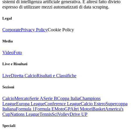
sistemi di intelligenza artificiale generativa. È altresì fatto divieto
espresso di utilizzare mezzi automatizzati di data scraping.
Legal
Corporate
Privacy Policy
Cookie Policy
Media
Video
Foto
Live e Risultati
Live
Diretta Calcio
Risultati e Classifiche
Sezioni
Calcio
Mercato
Serie A
Serie B
Coppa Italia
Champions
League
Europa League
Conference League
Calcio Estero
Supercoppa
Italiana
Formula 1
Formula E
MotoGP
Altri Motori
Basket
America's
Cup
Nations League
Tennis
Sci
Volley
Drive UP
Speciali