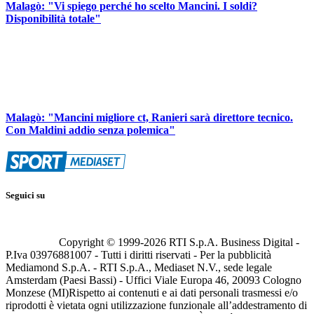
Malagò: "Vi spiego perché ho scelto Mancini. I soldi?
Disponibilità totale"
Malagò: "Mancini migliore ct, Ranieri sarà direttore tecnico.
Con Maldini addio senza polemica"
Seguici su
Copyright © 1999-
2026
RTI S.p.A. Business Digital -
P.Iva 03976881007 - Tutti i diritti riservati - Per la pubblicità
Mediamond S.p.A. - RTI S.p.A., Mediaset N.V., sede legale
Amsterdam (Paesi Bassi) - Uffici Viale Europa 46, 20093 Cologno
Monzese (MI)
Rispetto ai contenuti e ai dati personali trasmessi e/o
riprodotti è vietata ogni utilizzazione funzionale all’addestramento di