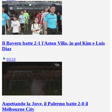
Il Bayern batte 2-1 l'Aston Villa, in gol Kim e Luis
Diaz
03:33
Aspettando la Juve, il Palermo batte 2-0 il
Melbourne City