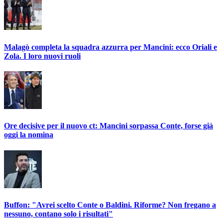
Malagò completa la squadra azzurra per Mancini: ecco Oriali e
Zola. I loro nuovi ruoli
Ore decisive per il nuovo ct: Mancini sorpassa Conte, forse già
oggi la nomina
Buffon: "Avrei scelto Conte o Baldini. Riforme? Non fregano a
nessuno, contano solo i risultati"