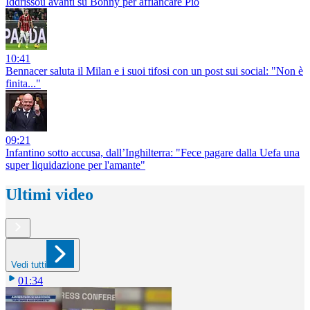
Iddrissou avanti su Bonny per affiancare Pio
10:41
Bennacer saluta il Milan e i suoi tifosi con un post sui social: "Non è
finita..."
09:21
Infantino sotto accusa, dall’Inghilterra: "Fece pagare dalla Uefa una
super liquidazione per l'amante"
Ultimi video
Vedi tutti
01:34