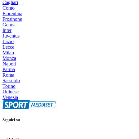
Cagliari
Como
Fiorentina
Frosinone
Genoa
Inter
Juventus
Lazio
Lecce
Milan
Monza
Napoli
Parma
Roma
Sassuolo
Torino
Udinese
Venezia
Seguici su