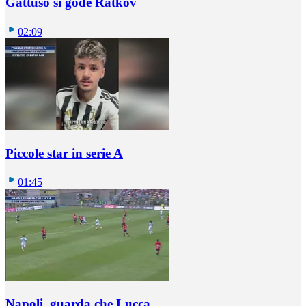
Gattuso si gode Ratkov
02:09
Piccole star in serie A
01:45
Napoli, guarda che Lucca