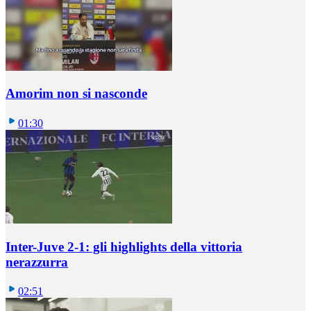
Amorim non si nasconde
01:30
Inter-Juve 2-1: gli highlights della vittoria
nerazzurra
02:51