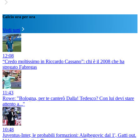
Calcio ora per ora
Vedi tutti
12:08
“Credo moltissimo in Riccardo Cassano”: chi è il 2008 che ha
stregato Fabregas
11:43
Rowe: "Bologna, per te canterò Dalla! Tedesco? Con lui devi stare
attento a..."
10:48
Juventus-Inter, le probabili formazioni: Alajbegovic dal 1', Gatti out.