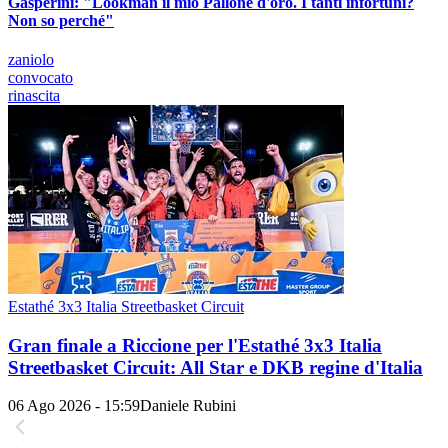
Gasperini: "Lookman il mio Pallone d'oro. I tanti infortuni?
Non so perché"
zaniolo
convocato
rinascita
Estathé 3x3 Italia Streetbasket Circuit
Gran finale a Riccione per l'Estathé 3x3 Italia
Streetbasket Circuit: All Star e DKB regine d'Italia
06 Ago 2026 - 15:59
Daniele Rubini