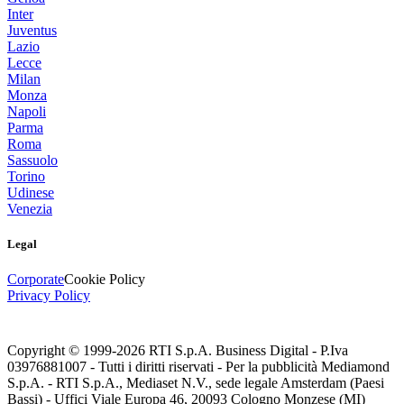
Inter
Juventus
Lazio
Lecce
Milan
Monza
Napoli
Parma
Roma
Sassuolo
Torino
Udinese
Venezia
Legal
Corporate
Cookie Policy
Privacy Policy
Copyright © 1999-
2026
RTI S.p.A. Business Digital - P.Iva
03976881007 - Tutti i diritti riservati - Per la pubblicità Mediamond
S.p.A. - RTI S.p.A., Mediaset N.V., sede legale Amsterdam (Paesi
Bassi) - Uffici Viale Europa 46, 20093 Cologno Monzese (MI)