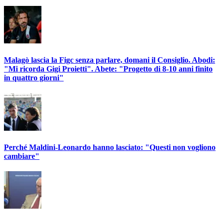
Malagò lascia la Figc senza parlare, domani il Consiglio. Abodi:
"Mi ricorda Gigi Proietti". Abete: "Progetto di 8-10 anni finito
in quattro giorni"
Perché Maldini-Leonardo hanno lasciato: "Questi non vogliono
cambiare"