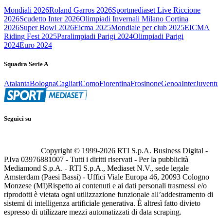
Mondiali 2026
Roland Garros 2026
Sportmediaset Live Riccione
2026
Scudetto Inter 2026
Olimpiadi Invernali Milano Cortina
2026
Super Bowl 2026
Eicma 2025
Mondiale per club 2025
EICMA
Riding Fest 2025
Paralimpiadi Parigi 2024
Olimpiadi Parigi
2024
Euro 2024
Squadra Serie A
Atalanta
Bologna
Cagliari
Como
Fiorentina
Frosinone
Genoa
Inter
Juvent
Seguici su
Copyright © 1999-
2026
RTI S.p.A. Business Digital -
P.Iva 03976881007 - Tutti i diritti riservati - Per la pubblicità
Mediamond S.p.A. - RTI S.p.A., Mediaset N.V., sede legale
Amsterdam (Paesi Bassi) - Uffici Viale Europa 46, 20093 Cologno
Monzese (MI)
Rispetto ai contenuti e ai dati personali trasmessi e/o
riprodotti è vietata ogni utilizzazione funzionale all’addestramento di
sistemi di intelligenza artificiale generativa. È altresì fatto divieto
espresso di utilizzare mezzi automatizzati di data scraping.