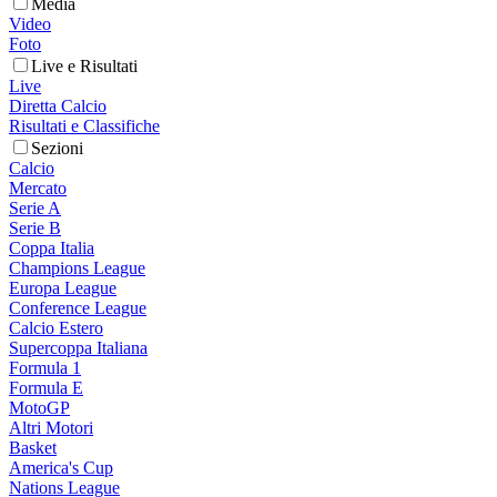
Media
Video
Foto
Live e Risultati
Live
Diretta Calcio
Risultati e Classifiche
Sezioni
Calcio
Mercato
Serie A
Serie B
Coppa Italia
Champions League
Europa League
Conference League
Calcio Estero
Supercoppa Italiana
Formula 1
Formula E
MotoGP
Altri Motori
Basket
America's Cup
Nations League