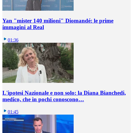
Yan "mister 140 milioni" Diomandé: le prime
immagini al Real
01:36
L'ipotesi Nazionale e non solo: la Diana Bianchedi,
medico, che in pochi conoscono…
01:45