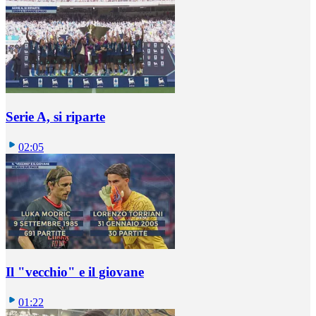
Serie A, si riparte
02:05
Il "vecchio" e il giovane
01:22