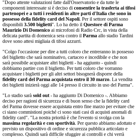
"Dopo attente valutazioni fatte dall'Osservatorio e da tutte le
componenti interessate si è deciso di
consentire la trasferta ai tifosi
partenopei e a tutti i residenti in altre parti d'Italia che sono in
possesso della fidelity card del Napoli
. Per il settore ospiti sono
disponibili
3.500 biglietti
". Lo ha detto il
Questore di Parma
Maurizio Di Domenico
ai microfoni di Radio Crc, in vista della
delicata partita di domenica sera contro il
Parma
allo stadio Tardini
dove sono attesi migliaia di tifosi azzurri.
"Colgo l'occasione per dire a tutti coloro che entreranno in possesso
del biglietto che sarà nominativo, cartaceo e incedibile e che non
sarà possibile acquistare altri biglietti - ha aggiunto - quindi
dobbiamo partire con il biglietto. Per tutti coloro che vorranno
acquistare i biglietti per gli altri settori bisognerà disporre della
fidelity card del Parma acquistata entro il 30 marzo
. La vendita
dei biglietti inizierà oggi alle 14 presso il circuito in uso del Parma".
"Lo stadio sarà
sold out
- ha aggiunto Di Domenico -. Abbiamo
deciso per ragioni di sicurezza e di buon senso che la fidelity card
del Parma dovesse essere acquistata entro fine marzo per evitare che
ci siano commistioni poiché ci sono stati casi di acquisti anomali di
fidelity card". "La nostra priorità è che l'evento si svolga con la
massima regolarità e con sportività
. Per questo abbiamo adottato e
previsto un dispositivo di ordine e sicurezza pubblica articolato e
complesso. Quindi sarà difficile sfuggire ai controlli e chi verrà