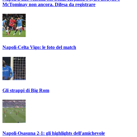
McTominay non ancora. Difesa da registrare
Napoli-Celta Vigo: le foto del match
Gli strappi di Big Rom
Napoli-Osasuna 2-1: gli highlights dell'amichevole