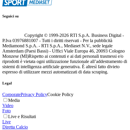
Seguici su
Copyright © 1999-
2026
RTI S.p.A. Business Digital -
P.Iva 03976881007 - Tutti i diritti riservati - Per la pubblicità
Mediamond S.p.A. - RTI S.p.A., Mediaset N.V., sede legale
Amsterdam (Paesi Bassi) - Uffici Viale Europa 46, 20093 Cologno
Monzese (MI)
Rispetto ai contenuti e ai dati personali trasmessi e/o
riprodotti è vietata ogni utilizzazione funzionale all’addestramento di
sistemi di intelligenza artificiale generativa. È altresì fatto divieto
espresso di utilizzare mezzi automatizzati di data scraping.
Legal
Corporate
Privacy Policy
Cookie Policy
Media
Video
Foto
Live e Risultati
Live
Diretta Calcio