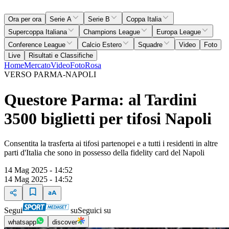
Ora per ora
Serie A
Serie B
Coppa Italia
Supercoppa Italiana
Champions League
Europa League
Conference League
Calcio Estero
Squadre
Video
Foto
Live
Risultati e Classifiche
Home
Mercato
Video
Foto
Rosa
VERSO PARMA-NAPOLI
Questore Parma: al Tardini
3500 biglietti per tifosi Napoli
Consentita la trasferta ai tifosi partenopei e a tutti i residenti in altre
parti d'Italia che sono in possesso della fidelity card del Napoli
14 Mag 2025 - 14:52
14 Mag 2025 - 14:52
Segui
su
Seguici su
whatsapp
discover