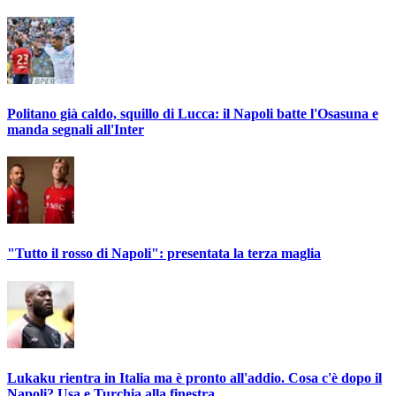
Politano già caldo, squillo di Lucca: il Napoli batte l'Osasuna e
manda segnali all'Inter
"Tutto il rosso di Napoli": presentata la terza maglia
Lukaku rientra in Italia ma è pronto all'addio. Cosa c'è dopo il
Napoli? Usa e Turchia alla finestra