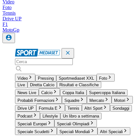
Video
Foto
Tennis
Drive UP
F1
MotoGp
Video
Pressing
Sportmediaset XXL
Foto
Live
Diretta Calcio
Risultati e Classifiche
News Live
Calcio
Coppa Italia
Supercoppa Italiana
Probabili Formazioni
Squadre
Mercato
Motori
Drive UP
Formula E
Tennis
Altri Sport
Sondaggi
Podcast
Lifestyle
Un libro a settimana
Speciali Europei
Speciali Olimpiadi
Speciale Scudetti
Speciali Mondiali
Altri Speciali