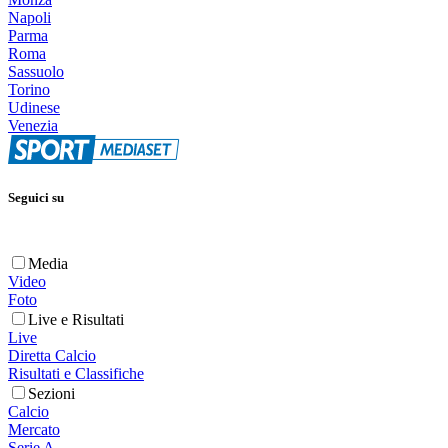
Napoli
Parma
Roma
Sassuolo
Torino
Udinese
Venezia
Seguici su
Media
Video
Foto
Live e Risultati
Live
Diretta Calcio
Risultati e Classifiche
Sezioni
Calcio
Mercato
Serie A