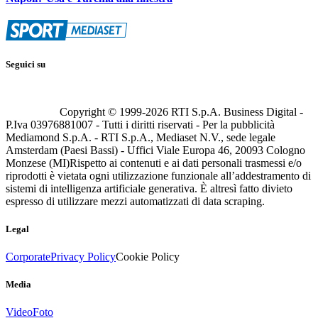
Seguici su
Copyright © 1999-
2026
RTI S.p.A. Business Digital -
P.Iva 03976881007 - Tutti i diritti riservati - Per la pubblicità
Mediamond S.p.A. - RTI S.p.A., Mediaset N.V., sede legale
Amsterdam (Paesi Bassi) - Uffici Viale Europa 46, 20093 Cologno
Monzese (MI)
Rispetto ai contenuti e ai dati personali trasmessi e/o
riprodotti è vietata ogni utilizzazione funzionale all’addestramento di
sistemi di intelligenza artificiale generativa. È altresì fatto divieto
espresso di utilizzare mezzi automatizzati di data scraping.
Legal
Corporate
Privacy Policy
Cookie Policy
Media
Video
Foto