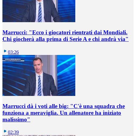
Marrucci: "Ecco i giocatori rientrati dai Mondiali.
Chi giocherà alla prima di Serie A e chi andrà via"
03:26
Marrucci dà i voti alle big: "C'è una squadra che
funziona a meraviglia. Un allenatore ha iniziato
malissimo"
02:39