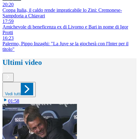
20:20
Coppa Italia, il caldo rende impraticabile lo Zini: Cremonese-
Sampdoria a Chiavari
17:59
Amichevole di beneficenza ex di Livorno e Bari in nome di Igor
Protti
16:23
Palermo, Pippo Inzaghi: "La Juve se la giocherà con l'Inter per il
titolo"
Ultimi video
Vedi tutti
01:58