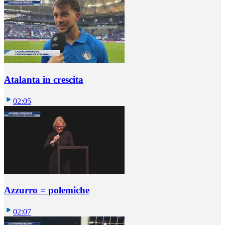
Atalanta in crescita
02:05
Azzurro = polemiche
02:07