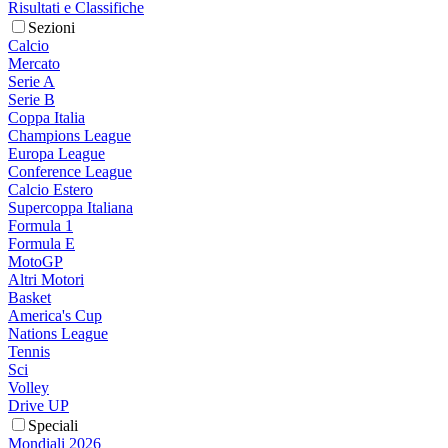
Risultati e Classifiche
Sezioni
Calcio
Mercato
Serie A
Serie B
Coppa Italia
Champions League
Europa League
Conference League
Calcio Estero
Supercoppa Italiana
Formula 1
Formula E
MotoGP
Altri Motori
Basket
America's Cup
Nations League
Tennis
Sci
Volley
Drive UP
Speciali
Mondiali 2026