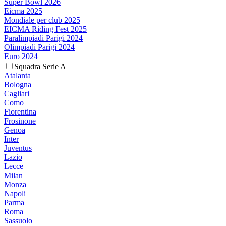
Super Bowl 2026
Eicma 2025
Mondiale per club 2025
EICMA Riding Fest 2025
Paralimpiadi Parigi 2024
Olimpiadi Parigi 2024
Euro 2024
Squadra Serie A
Atalanta
Bologna
Cagliari
Como
Fiorentina
Frosinone
Genoa
Inter
Juventus
Lazio
Lecce
Milan
Monza
Napoli
Parma
Roma
Sassuolo