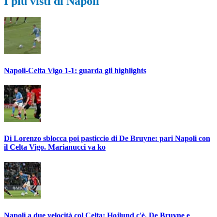
I più visti di Napoli
Napoli-Celta Vigo 1-1: guarda gli highlights
Di Lorenzo sblocca poi pasticcio di De Bruyne: pari Napoli con
il Celta Vigo. Marianucci va ko
Napoli a due velocità col Celta: Hojlund c'è, De Bruyne e