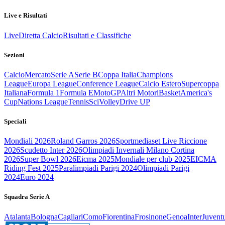
Live e Risultati
Live
Diretta Calcio
Risultati e Classifiche
Sezioni
Calcio
Mercato
Serie A
Serie B
Coppa Italia
Champions
League
Europa League
Conference League
Calcio Estero
Supercoppa
Italiana
Formula 1
Formula E
MotoGP
Altri Motori
Basket
America's
Cup
Nations League
Tennis
Sci
Volley
Drive UP
Speciali
Mondiali 2026
Roland Garros 2026
Sportmediaset Live Riccione
2026
Scudetto Inter 2026
Olimpiadi Invernali Milano Cortina
2026
Super Bowl 2026
Eicma 2025
Mondiale per club 2025
EICMA
Riding Fest 2025
Paralimpiadi Parigi 2024
Olimpiadi Parigi
2024
Euro 2024
Squadra Serie A
Atalanta
Bologna
Cagliari
Como
Fiorentina
Frosinone
Genoa
Inter
Juvent