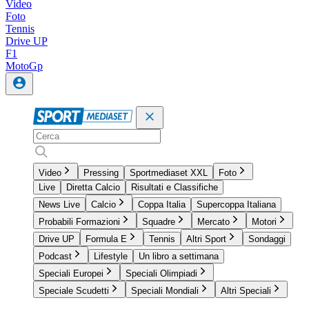
Video
Foto
Tennis
Drive UP
F1
MotoGp
Video
Pressing
Sportmediaset XXL
Foto
Live
Diretta Calcio
Risultati e Classifiche
News Live
Calcio
Coppa Italia
Supercoppa Italiana
Probabili Formazioni
Squadre
Mercato
Motori
Drive UP
Formula E
Tennis
Altri Sport
Sondaggi
Podcast
Lifestyle
Un libro a settimana
Speciali Europei
Speciali Olimpiadi
Speciale Scudetti
Speciali Mondiali
Altri Speciali