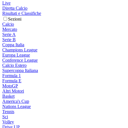
Live
Diretta Calcio
Risultati e Classifiche
Sezioni
Calcio
Mercato
Serie A
Serie B
Coppa Italia
Champions League
Europa League
Conference League
Calcio Estero
Supercoppa Italiana
Formula 1
Formula E
MotoGP
Altri Motori
Basket
America's Cup
Nations League
Tennis
Sci
Volley
Drive UP