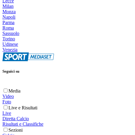
Lecce
Milan
Monza
Napoli
Parma
Roma
Sassuolo
Torino
Udinese
Venezia
Seguici su
Media
Video
Foto
Live e Risultati
Live
Diretta Calcio
Risultati e Classifiche
Sezioni