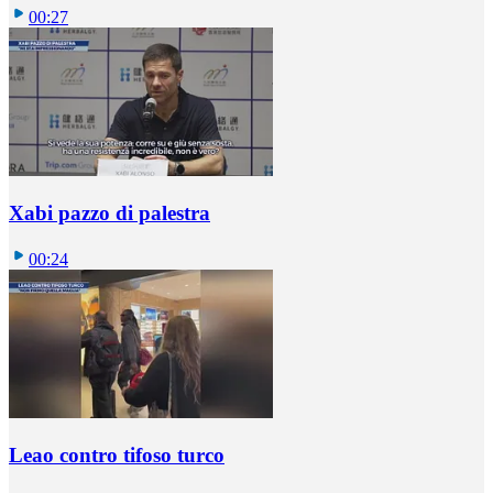
00:27
Xabi pazzo di palestra
00:24
Leao contro tifoso turco