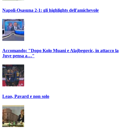
Napoli-Osasuna 2-1: gli highlights dell'amichevole
Accomando: "Dopo Kolo Muani e Alajbegovic, in attacco la
Juve pensa a…"
Leao, Pavard e non solo