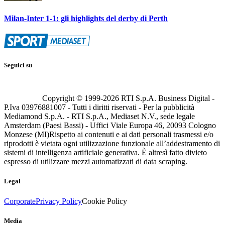
Milan-Inter 1-1: gli highlights del derby di Perth
Seguici su
Copyright © 1999-
2026
RTI S.p.A. Business Digital -
P.Iva 03976881007 - Tutti i diritti riservati - Per la pubblicità
Mediamond S.p.A. - RTI S.p.A., Mediaset N.V., sede legale
Amsterdam (Paesi Bassi) - Uffici Viale Europa 46, 20093 Cologno
Monzese (MI)
Rispetto ai contenuti e ai dati personali trasmessi e/o
riprodotti è vietata ogni utilizzazione funzionale all’addestramento di
sistemi di intelligenza artificiale generativa. È altresì fatto divieto
espresso di utilizzare mezzi automatizzati di data scraping.
Legal
Corporate
Privacy Policy
Cookie Policy
Media