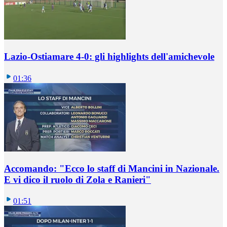
Lazio-Ostiamare 4-0: gli highlights dell'amichevole
01:36
Accomando: "Ecco lo staff di Mancini in Nazionale.
E vi dico il ruolo di Zola e Ranieri"
01:51