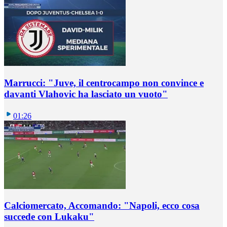
Marrucci: "Juve, il centrocampo non convince e
davanti Vlahovic ha lasciato un vuoto"
01:26
Calciomercato, Accomando: "Napoli, ecco cosa
succede con Lukaku"