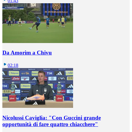
01:43
Da Amorim a Chivu
02:18
Nicolussi Caviglia: "Con Guccini grande
opportunità di fare quattro chiacchere"