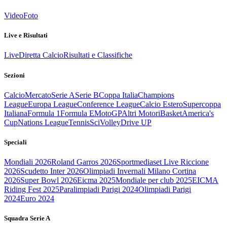
Video
Foto
Live e Risultati
Live
Diretta Calcio
Risultati e Classifiche
Sezioni
Calcio
Mercato
Serie A
Serie B
Coppa Italia
Champions
League
Europa League
Conference League
Calcio Estero
Supercoppa
Italiana
Formula 1
Formula E
MotoGP
Altri Motori
Basket
America's
Cup
Nations League
Tennis
Sci
Volley
Drive UP
Speciali
Mondiali 2026
Roland Garros 2026
Sportmediaset Live Riccione
2026
Scudetto Inter 2026
Olimpiadi Invernali Milano Cortina
2026
Super Bowl 2026
Eicma 2025
Mondiale per club 2025
EICMA
Riding Fest 2025
Paralimpiadi Parigi 2024
Olimpiadi Parigi
2024
Euro 2024
Squadra Serie A