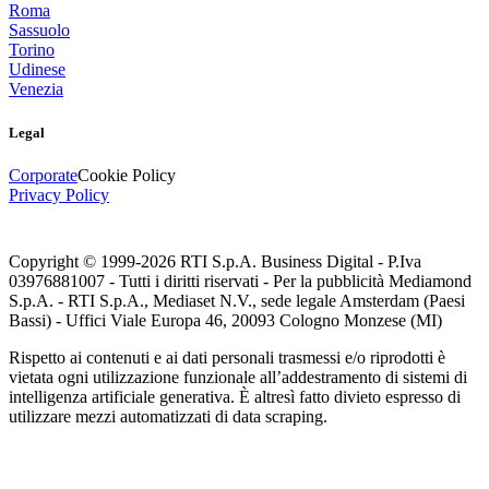
Roma
Sassuolo
Torino
Udinese
Venezia
Legal
Corporate
Cookie Policy
Privacy Policy
Copyright © 1999-
2026
RTI S.p.A. Business Digital - P.Iva
03976881007 - Tutti i diritti riservati - Per la pubblicità Mediamond
S.p.A. - RTI S.p.A., Mediaset N.V., sede legale Amsterdam (Paesi
Bassi) - Uffici Viale Europa 46, 20093 Cologno Monzese (MI)
Rispetto ai contenuti e ai dati personali trasmessi e/o riprodotti è
vietata ogni utilizzazione funzionale all’addestramento di sistemi di
intelligenza artificiale generativa. È altresì fatto divieto espresso di
utilizzare mezzi automatizzati di data scraping.