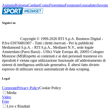
Atalanta
Bologna
Cagliari
Como
Fiorentina
Frosinone
Genoa
Inter
Juvent
Seguici su
Copyright © 1999-
2026
RTI S.p.A. Business Digital -
P.Iva 03976881007 - Tutti i diritti riservati - Per la pubblicità
Mediamond S.p.A. - RTI S.p.A., Mediaset N.V., sede legale
Amsterdam (Paesi Bassi) - Uffici Viale Europa 46, 20093 Cologno
Monzese (MI)
Rispetto ai contenuti e ai dati personali trasmessi e/o
riprodotti è vietata ogni utilizzazione funzionale all’addestramento di
sistemi di intelligenza artificiale generativa. È altresì fatto divieto
espresso di utilizzare mezzi automatizzati di data scraping.
Legal
Corporate
Privacy Policy
Cookie Policy
Media
Video
Foto
Live e Risultati