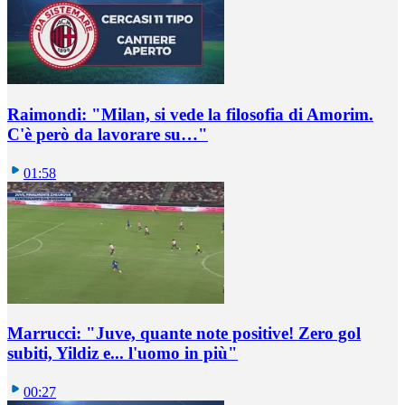
Raimondi: "Milan, si vede la filosofia di Amorim.
C'è però da lavorare su…"
01:58
Marrucci: "Juve, quante note positive! Zero gol
subiti, Yildiz e... l'uomo in più"
00:27