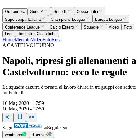
Ora per ora
Serie A
Serie B
Coppa Italia
Supercoppa Italiana
Champions League
Europa League
Conference League
Calcio Estero
Squadre
Video
Foto
Live
Risultati e Classifiche
Home
Mercato
Video
Foto
Rosa
A CASTELVOLTURNO
Napoli, ripresi gli allenamenti a
Castelvolturno: ecco le regole
La squadra azzurra è tornata al lavoro divisa in tre gruppi con sedute
individuali
10 Mag 2020 - 17:59
10 Mag 2020 - 17:59
Segui
su
Seguici su
whatsapp
discover