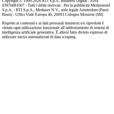
Copyright © 1999-
2026
RTI S.p.A. Business Digital - P.Iva
03976881007 - Tutti i diritti riservati - Per la pubblicità Mediamond
S.p.A. - RTI S.p.A., Mediaset N.V., sede legale Amsterdam (Paesi
Bassi) - Uffici Viale Europa 46, 20093 Cologno Monzese (MI)
Rispetto ai contenuti e ai dati personali trasmessi e/o riprodotti è
vietata ogni utilizzazione funzionale all’addestramento di sistemi di
intelligenza artificiale generativa. È altresì fatto divieto espresso di
utilizzare mezzi automatizzati di data scraping.