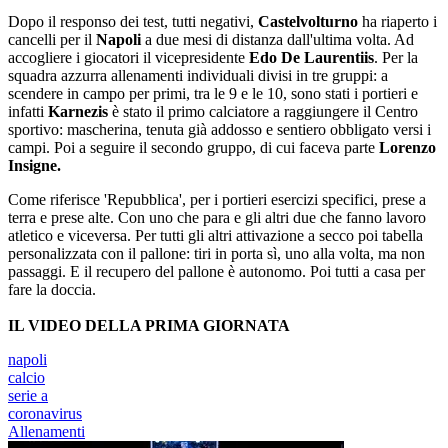
Dopo il responso dei test, tutti negativi,
Castelvolturno
ha riaperto i
cancelli per il
Napoli
a due mesi di distanza dall'ultima volta. Ad
accogliere i giocatori il vicepresidente
Edo De Laurentiis
. Per la
squadra azzurra allenamenti individuali divisi in tre gruppi: a
scendere in campo per primi, tra le 9 e le 10, sono stati i portieri e
infatti
Karnezis
è stato il primo calciatore a raggiungere il Centro
sportivo: mascherina, tenuta già addosso e sentiero obbligato versi i
campi. Poi a seguire il secondo gruppo, di cui faceva parte
Lorenzo
Insigne.
Come riferisce 'Repubblica', per i portieri esercizi specifici, prese a
terra e prese alte. Con uno che para e gli altri due che fanno lavoro
atletico e viceversa. Per tutti gli altri attivazione a secco poi tabella
personalizzata con il pallone: tiri in porta sì, uno alla volta, ma non
passaggi. E il recupero del pallone è autonomo. Poi tutti a casa per
fare la doccia.
IL VIDEO DELLA PRIMA GIORNATA
napoli
calcio
serie a
coronavirus
Allenamenti