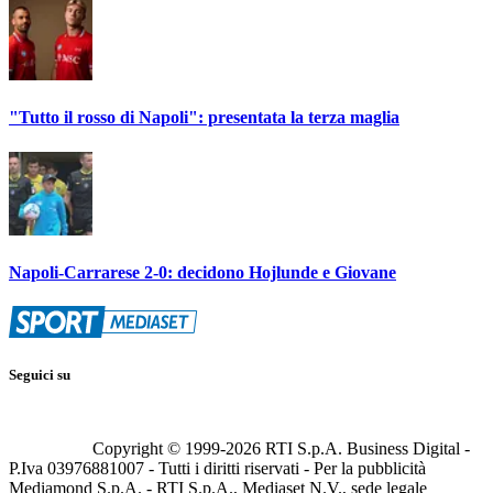
"Tutto il rosso di Napoli": presentata la terza maglia
Napoli-Carrarese 2-0: decidono Hojlunde e Giovane
Seguici su
Copyright © 1999-
2026
RTI S.p.A. Business Digital -
P.Iva 03976881007 - Tutti i diritti riservati - Per la pubblicità
Mediamond S.p.A. - RTI S.p.A., Mediaset N.V., sede legale