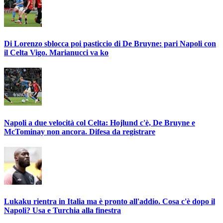
Di Lorenzo sblocca poi pasticcio di De Bruyne: pari Napoli con
il Celta Vigo. Marianucci va ko
Napoli a due velocità col Celta: Hojlund c'è, De Bruyne e
McTominay non ancora. Difesa da registrare
Lukaku rientra in Italia ma è pronto all'addio. Cosa c'è dopo il
Napoli? Usa e Turchia alla finestra