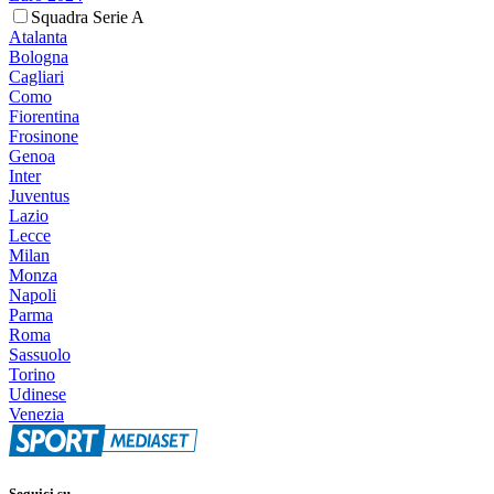
Squadra Serie A
Atalanta
Bologna
Cagliari
Como
Fiorentina
Frosinone
Genoa
Inter
Juventus
Lazio
Lecce
Milan
Monza
Napoli
Parma
Roma
Sassuolo
Torino
Udinese
Venezia
Seguici su