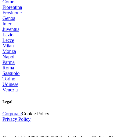
Como
Fiorentina
Frosinone
Genoa
Inter
Juventus
Lazio
Lecce
Milan
Monza
Napoli
Parma
Roma
Sassuolo
Torino
Udinese
Venezia
Legal
Corporate
Cookie Policy
Privacy Policy