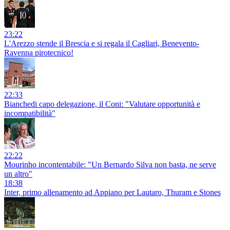
23:22
L'Arezzo stende il Brescia e si regala il Cagliari, Benevento-
Ravenna pirotecnico!
22:33
Bianchedi capo delegazione, il Coni: "Valutare opportunità e
incompatibilità"
22:22
Mourinho incontentabile: "Un Bernardo Silva non basta, ne serve
un altro"
18:38
Inter, primo allenamento ad Appiano per Lautaro, Thuram e Stones