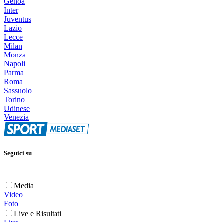
Genoa
Inter
Juventus
Lazio
Lecce
Milan
Monza
Napoli
Parma
Roma
Sassuolo
Torino
Udinese
Venezia
Seguici su
Media
Video
Foto
Live e Risultati