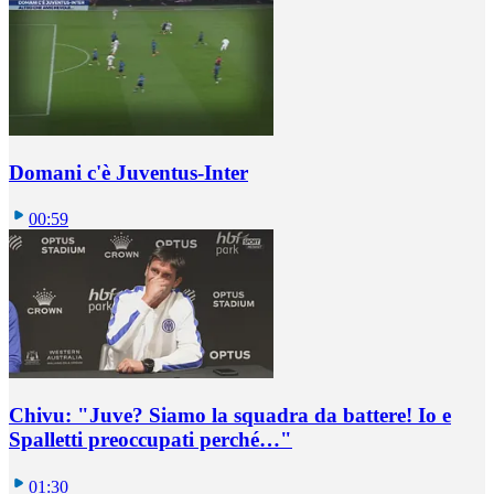
Domani c'è Juventus-Inter
00:59
Chivu: "Juve? Siamo la squadra da battere! Io e
Spalletti preoccupati perché…"
01:30