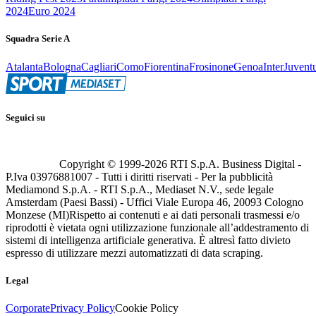
2024
Euro 2024
Squadra Serie A
Atalanta
Bologna
Cagliari
Como
Fiorentina
Frosinone
Genoa
Inter
Juvent
Seguici su
Copyright © 1999-
2026
RTI S.p.A. Business Digital -
P.Iva 03976881007 - Tutti i diritti riservati - Per la pubblicità
Mediamond S.p.A. - RTI S.p.A., Mediaset N.V., sede legale
Amsterdam (Paesi Bassi) - Uffici Viale Europa 46, 20093 Cologno
Monzese (MI)
Rispetto ai contenuti e ai dati personali trasmessi e/o
riprodotti è vietata ogni utilizzazione funzionale all’addestramento di
sistemi di intelligenza artificiale generativa. È altresì fatto divieto
espresso di utilizzare mezzi automatizzati di data scraping.
Legal
Corporate
Privacy Policy
Cookie Policy