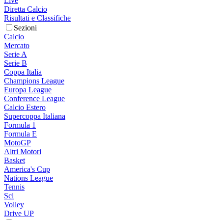
Live
Diretta Calcio
Risultati e Classifiche
Sezioni
Calcio
Mercato
Serie A
Serie B
Coppa Italia
Champions League
Europa League
Conference League
Calcio Estero
Supercoppa Italiana
Formula 1
Formula E
MotoGP
Altri Motori
Basket
America's Cup
Nations League
Tennis
Sci
Volley
Drive UP