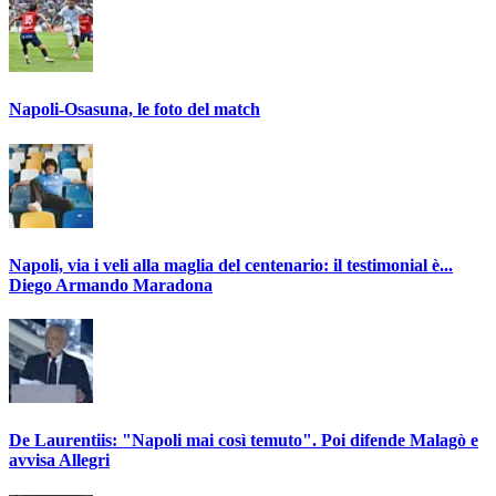
Napoli-Osasuna, le foto del match
Napoli, via i veli alla maglia del centenario: il testimonial è...
Diego Armando Maradona
De Laurentiis: "Napoli mai così temuto". Poi difende Malagò e
avvisa Allegri