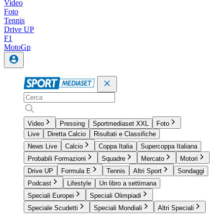
Video
Foto
Tennis
Drive UP
F1
MotoGp
Video
Pressing
Sportmediaset XXL
Foto
Live
Diretta Calcio
Risultati e Classifiche
News Live
Calcio
Coppa Italia
Supercoppa Italiana
Probabili Formazioni
Squadre
Mercato
Motori
Drive UP
Formula E
Tennis
Altri Sport
Sondaggi
Podcast
Lifestyle
Un libro a settimana
Speciali Europei
Speciali Olimpiadi
Speciale Scudetti
Speciali Mondiali
Altri Speciali