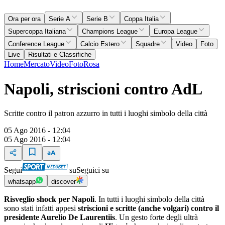
Ora per ora
Serie A
Serie B
Coppa Italia
Supercoppa Italiana
Champions League
Europa League
Conference League
Calcio Estero
Squadre
Video
Foto
Live
Risultati e Classifiche
Home
Mercato
Video
Foto
Rosa
Napoli, striscioni contro AdL
Scritte contro il patron azzurro in tutti i luoghi simbolo della città
05 Ago 2016 - 12:04
05 Ago 2016 - 12:04
Segui
su
Seguici su
whatsapp
discover
Risveglio shock per Napoli
. In tutti i luoghi simbolo della città
sono stati infatti appesi
striscioni e scritte (anche volgari) contro il
presidente Aurelio De Laurentiis
. Un gesto forte degli ultrà