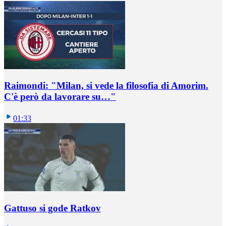
Raimondi: "Milan, si vede la filosofia di Amorim.
C'è però da lavorare su…"
01:33
Gattuso si gode Ratkov