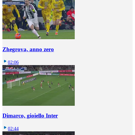
Zhegrova, anno zero
02:06
Dimarco, gioiello Inter
02:44