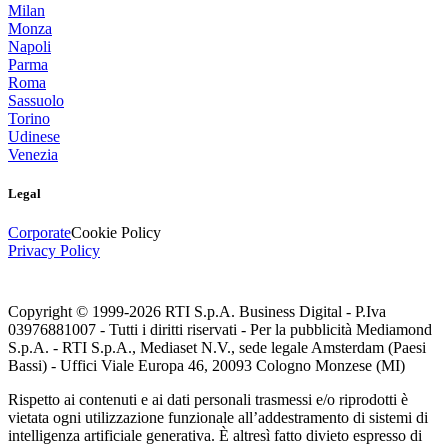
Milan
Monza
Napoli
Parma
Roma
Sassuolo
Torino
Udinese
Venezia
Legal
Corporate
Cookie Policy
Privacy Policy
Copyright © 1999-
2026
RTI S.p.A. Business Digital - P.Iva
03976881007 - Tutti i diritti riservati - Per la pubblicità Mediamond
S.p.A. - RTI S.p.A., Mediaset N.V., sede legale Amsterdam (Paesi
Bassi) - Uffici Viale Europa 46, 20093 Cologno Monzese (MI)
Rispetto ai contenuti e ai dati personali trasmessi e/o riprodotti è
vietata ogni utilizzazione funzionale all’addestramento di sistemi di
intelligenza artificiale generativa. È altresì fatto divieto espresso di