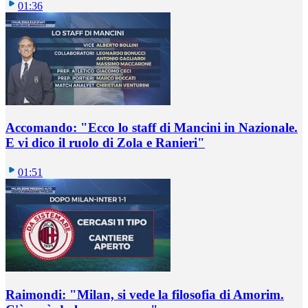
01:36
Accomando: "Ecco lo staff di Mancini in Nazionale.
E vi dico il ruolo di Zola e Ranieri"
01:51
Raimondi: "Milan, si vede la filosofia di Amorim.