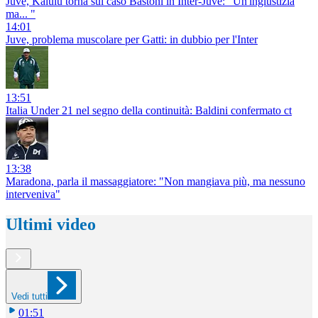
Juve, Kalulu torna sul caso Bastoni in Inter-Juve: "Un'ingiustizia
ma... "
14:01
Juve, problema muscolare per Gatti: in dubbio per l'Inter
13:51
Italia Under 21 nel segno della continuità: Baldini confermato ct
13:38
Maradona, parla il massaggiatore: "Non mangiava più, ma nessuno
interveniva"
Ultimi video
Vedi tutti
01:51