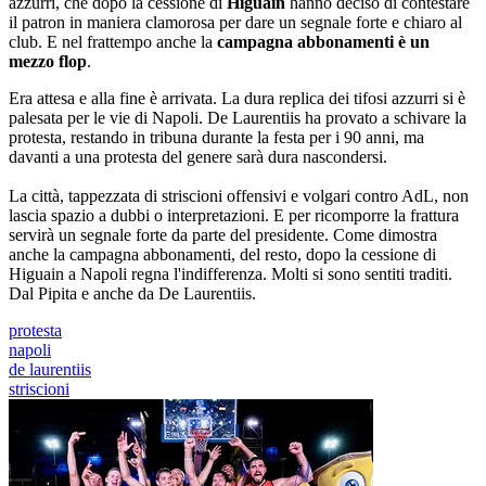
azzurri, che dopo la cessione di
Higuain
hanno deciso di contestare
il patron in maniera clamorosa per dare un segnale forte e chiaro al
club. E nel frattempo anche la
campagna abbonamenti è un
mezzo flop
.
Era attesa e alla fine è arrivata. La dura replica dei tifosi azzurri si è
palesata per le vie di Napoli. De Laurentiis ha provato a schivare la
protesta, restando in tribuna durante la festa per i 90 anni, ma
davanti a una protesta del genere sarà dura nascondersi.
La città, tappezzata di striscioni offensivi e volgari contro AdL, non
lascia spazio a dubbi o interpretazioni. E per ricomporre la frattura
servirà un segnale forte da parte del presidente. Come dimostra
anche la campagna abbonamenti, del resto, dopo la cessione di
Higuain a Napoli regna l'indifferenza. Molti si sono sentiti traditi.
Dal Pipita e anche da De Laurentiis.
protesta
napoli
de laurentiis
striscioni