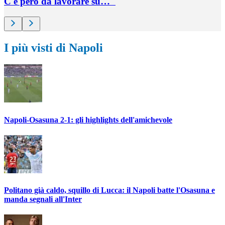
C'è però da lavorare su…"
I più visti di Napoli
Napoli-Osasuna 2-1: gli highlights dell'amichevole
Politano già caldo, squillo di Lucca: il Napoli batte l'Osasuna e
manda segnali all'Inter