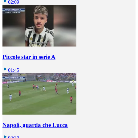
02:09
Piccole star in serie A
01:45
Napoli, guarda che Lucca
02:30