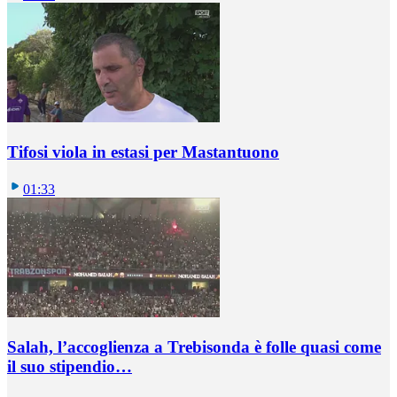
Tifosi viola in estasi per Mastantuono
01:33
Salah, l’accoglienza a Trebisonda è folle quasi come
il suo stipendio…