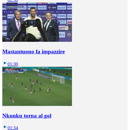
Mastantuono fa impazzire
01:30
Nkunku torna al gol
01:34