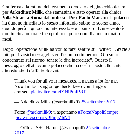
Confermata la rottura del legamento crociato del ginocchio destro
per
Arkadiusz Milik
, che stamattina è stato operato alla clinica
Villa Stuart
a
Roma
dal professor
Pier Paolo Mariani
. Il polacco
ha dunque rimediato lo stesso infortunio subìto lo scorso anno,
quando però il ginocchio interessato era il sinistro. L'intervento è
durato circa un'ora e i tempi di recupero sono di almeno quattro
mesi.
Dopo l'operazione Milik ha voluto farsi sentire su Twitter: "Grazie a
tutti per i vostri messaggi, significano molto per me. Ora sono
concentrato sul ritorno, tenete le dita incrociate". Questo il
messaggio dell'attaccante polacco che ha così risposto alle tante
dimostrazioni d'affetto ricevute.
Thank you for all your messages, it means a lot for me.
Now Im focusing on get back, keep your fingers
crossed.
pic.twitter.com/iYNiPmfB8T
— Arkadiusz Milik (@arekmilik9)
25 settembre 2017
Forza
@arekmilik9
: ti aspettiamo
#ForzaNapoliSempre
pic.twitter.com/sv9PmpZbN4
— Official SSC Napoli (@sscnapoli)
25 settembre
2017