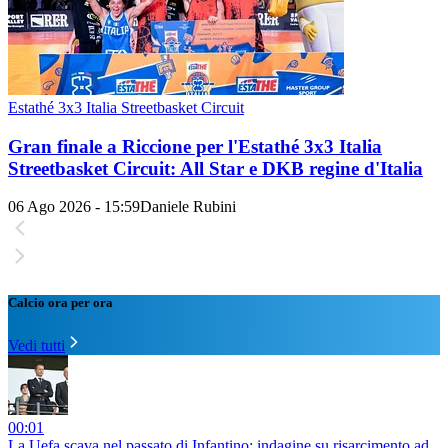
Estathé 3x3 Italia Streetbasket Circuit
Gran finale a Riccione per l'Estathé 3x3 Italia
Streetbasket Circuit: All Star e DKB regine d'Italia
06 Ago 2026 - 15:59
Daniele Rubini
Calcio ora per ora
Vedi tutti
00:01
La Uefa scava nel passato di Infantino: indagine su risarcimento ad