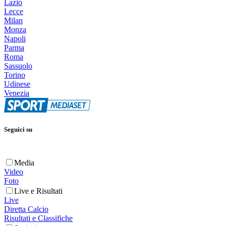
Lazio
Lecce
Milan
Monza
Napoli
Parma
Roma
Sassuolo
Torino
Udinese
Venezia
Seguici su
Media
Video
Foto
Live e Risultati
Live
Diretta Calcio
Risultati e Classifiche