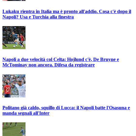
Lukaku rientra in Italia ma è pronto all'addio. Cosa c'è dopo il
Napoli? Usa e Turchia alla finestra
Napoli a due velocità col Celta: Hojlund c'è, De Bruyne e
McTominay non ancora. Difesa da registrare
Politano già caldo, squillo di Lucca: il Napoli batte l'Osasuna e
manda segnali all'Inter