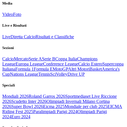
Media
Video
Foto
Live e Risultati
Live
Diretta Calcio
Risultati e Classifiche
Sezioni
Calcio
Mercato
Serie A
Serie B
Coppa Italia
Champions
League
Europa League
Conference League
Calcio Estero
Supercoppa
Italiana
Formula 1
Formula E
MotoGP
Altri Motori
Basket
America's
Cup
Nations League
Tennis
Sci
Volley
Drive UP
Speciali
Mondiali 2026
Roland Garros 2026
Sportmediaset Live Riccione
2026
Scudetto Inter 2026
Olimpiadi Invernali Milano Cortina
2026
Super Bowl 2026
Eicma 2025
Mondiale per club 2025
EICMA
Riding Fest 2025
Paralimpiadi Parigi 2024
Olimpiadi Parigi
2024
Euro 2024