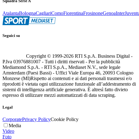
Squadra Serie A
Atalanta
Bologna
Cagliari
Como
Fiorentina
Frosinone
Genoa
Inter
Juvent
Seguici su
Copyright © 1999-
2026
RTI S.p.A. Business Digital -
P.Iva 03976881007 - Tutti i diritti riservati - Per la pubblicità
Mediamond S.p.A. - RTI S.p.A., Mediaset N.V., sede legale
Amsterdam (Paesi Bassi) - Uffici Viale Europa 46, 20093 Cologno
Monzese (MI)
Rispetto ai contenuti e ai dati personali trasmessi e/o
riprodotti è vietata ogni utilizzazione funzionale all’addestramento di
sistemi di intelligenza artificiale generativa. È altresì fatto divieto
espresso di utilizzare mezzi automatizzati di data scraping.
Legal
Corporate
Privacy Policy
Cookie Policy
Media
Video
Foto