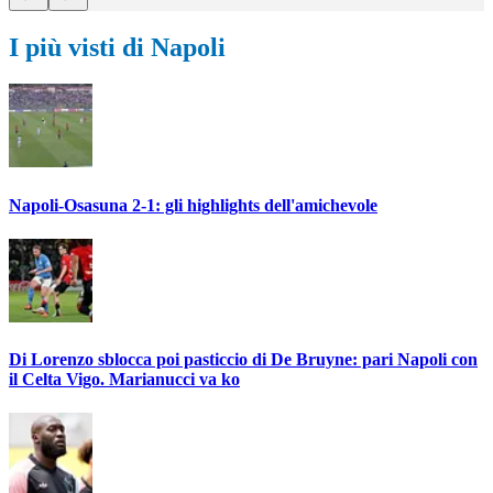
I più visti di Napoli
Napoli-Osasuna 2-1: gli highlights dell'amichevole
Di Lorenzo sblocca poi pasticcio di De Bruyne: pari Napoli con
il Celta Vigo. Marianucci va ko