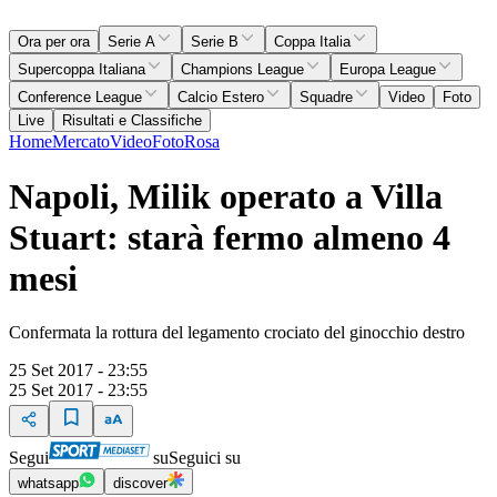
Ora per ora
Serie A
Serie B
Coppa Italia
Supercoppa Italiana
Champions League
Europa League
Conference League
Calcio Estero
Squadre
Video
Foto
Live
Risultati e Classifiche
Home
Mercato
Video
Foto
Rosa
Napoli, Milik operato a Villa
Stuart: starà fermo almeno 4
mesi
Confermata la rottura del legamento crociato del ginocchio destro
25 Set 2017 - 23:55
25 Set 2017 - 23:55
Segui
su
Seguici su
whatsapp
discover