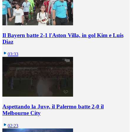
Il Bayern batte 2-1 l'Aston Villa, in gol Kim e Luis
Diaz
03:33
Aspettando la Juve, il Palermo batte 2-0 il
Melbourne City
02:23