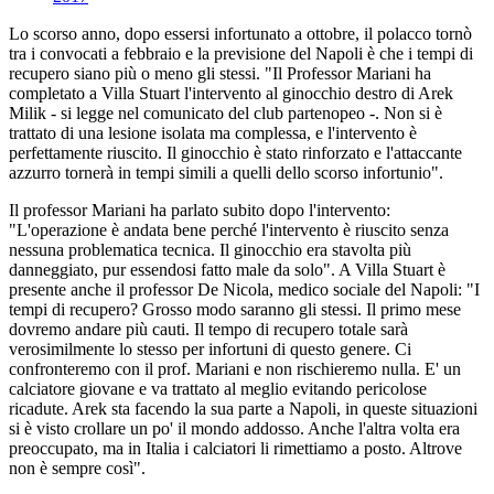
Lo scorso anno, dopo essersi infortunato a ottobre, il polacco tornò
tra i convocati a febbraio e la previsione del Napoli è che i tempi di
recupero siano più o meno gli stessi. "Il Professor Mariani ha
completato a Villa Stuart l'intervento al ginocchio destro di Arek
Milik - si legge nel comunicato del club partenopeo -. Non si è
trattato di una lesione isolata ma complessa, e l'intervento è
perfettamente riuscito. Il ginocchio è stato rinforzato e l'attaccante
azzurro tornerà in tempi simili a quelli dello scorso infortunio".
Il professor Mariani ha parlato subito dopo l'intervento:
"L'operazione è andata bene perché l'intervento è riuscito senza
nessuna problematica tecnica. Il ginocchio era stavolta più
danneggiato, pur essendosi fatto male da solo". A Villa Stuart è
presente anche il professor De Nicola, medico sociale del Napoli: "I
tempi di recupero? Grosso modo saranno gli stessi. Il primo mese
dovremo andare più cauti. Il tempo di recupero totale sarà
verosimilmente lo stesso per infortuni di questo genere. Ci
confronteremo con il prof. Mariani e non rischieremo nulla. E' un
calciatore giovane e va trattato al meglio evitando pericolose
ricadute. Arek sta facendo la sua parte a Napoli, in queste situazioni
si è visto crollare un po' il mondo addosso. Anche l'altra volta era
preoccupato, ma in Italia i calciatori li rimettiamo a posto. Altrove
non è sempre così".