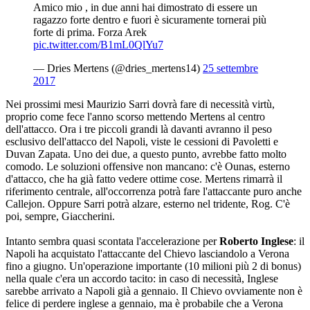
Amico mio , in due anni hai dimostrato di essere un
ragazzo forte dentro e fuori è sicuramente tornerai più
forte di prima. Forza Arek
pic.twitter.com/B1mL0QlYu7
— Dries Mertens (@dries_mertens14)
25 settembre
2017
Nei prossimi mesi Maurizio Sarri dovrà fare di necessità virtù,
proprio come fece l'anno scorso mettendo Mertens al centro
dell'attacco. Ora i tre piccoli grandi là davanti avranno il peso
esclusivo dell'attacco del Napoli, viste le cessioni di Pavoletti e
Duvan Zapata. Uno dei due, a questo punto, avrebbe fatto molto
comodo. Le soluzioni offensive non mancano: c'è Ounas, esterno
d'attacco, che ha già fatto vedere ottime cose. Mertens rimarrà il
riferimento centrale, all'occorrenza potrà fare l'attaccante puro anche
Callejon. Oppure Sarri potrà alzare, esterno nel tridente, Rog. C'è
poi, sempre, Giaccherini.
Intanto sembra quasi scontata l'accelerazione per
Roberto Inglese
: il
Napoli ha acquistato l'attaccante del Chievo lasciandolo a Verona
fino a giugno. Un'operazione importante (10 milioni più 2 di bonus)
nella quale c'era un accordo tacito: in caso di necessità, Inglese
sarebbe arrivato a Napoli già a gennaio. Il Chievo ovviamente non è
felice di perdere inglese a gennaio, ma è probabile che a Verona