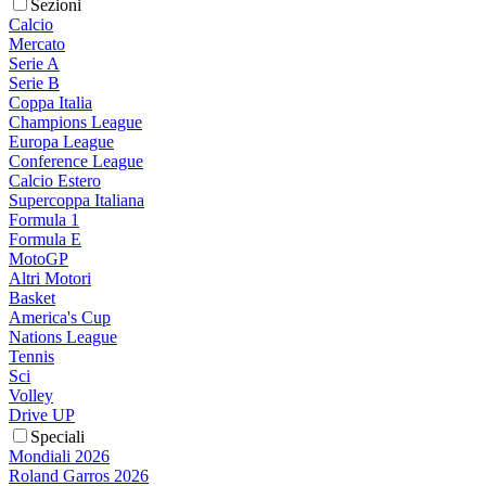
Sezioni
Calcio
Mercato
Serie A
Serie B
Coppa Italia
Champions League
Europa League
Conference League
Calcio Estero
Supercoppa Italiana
Formula 1
Formula E
MotoGP
Altri Motori
Basket
America's Cup
Nations League
Tennis
Sci
Volley
Drive UP
Speciali
Mondiali 2026
Roland Garros 2026