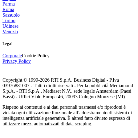
Parma
Roma
Sassuolo
Torino
Udinese
Venezia
Legal
Corporate
Cookie Policy
Privacy Policy
Copyright © 1999-
2026
RTI S.p.A. Business Digital - P.Iva
03976881007 - Tutti i diritti riservati - Per la pubblicità Mediamond
S.p.A. - RTI S.p.A., Mediaset N.V., sede legale Amsterdam (Paesi
Bassi) - Uffici Viale Europa 46, 20093 Cologno Monzese (MI)
Rispetto ai contenuti e ai dati personali trasmessi e/o riprodotti è
vietata ogni utilizzazione funzionale all’addestramento di sistemi di
intelligenza artificiale generativa. È altresì fatto divieto espresso di
utilizzare mezzi automatizzati di data scraping.