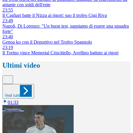
amante con soldi dell'ente
23:55
Il Cagliari batte il Nizza ai rigori: suo il trofeo Gigi Riva
23:49
Napoli, Di Lorenzo: "Un buon test, sappiamo di essere una squadra
forte"
23:40
Genoa ko con il Deportivo nel Trofeo Spagnolo
23:19
Il Torino vince Memorial Criscitiello, Avellino battuto ai rigori
Ultimi video
Vedi tutti
01:33