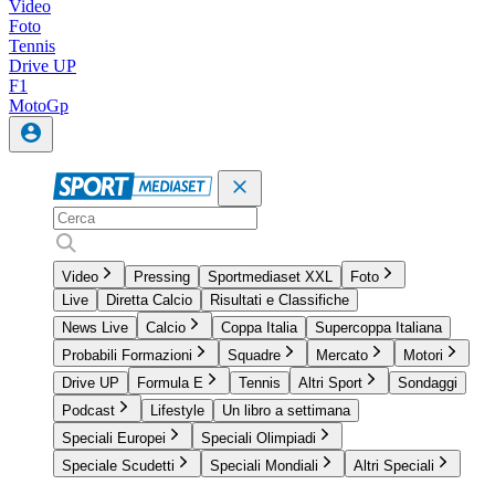
Video
Foto
Tennis
Drive UP
F1
MotoGp
Video
Pressing
Sportmediaset XXL
Foto
Live
Diretta Calcio
Risultati e Classifiche
News Live
Calcio
Coppa Italia
Supercoppa Italiana
Probabili Formazioni
Squadre
Mercato
Motori
Drive UP
Formula E
Tennis
Altri Sport
Sondaggi
Podcast
Lifestyle
Un libro a settimana
Speciali Europei
Speciali Olimpiadi
Speciale Scudetti
Speciali Mondiali
Altri Speciali