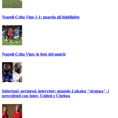
Napoli-Celta Vigo 1-1: guarda gli highlights
Napoli-Celta Vigo: le foto del match
Infortuni, permessi, interviste: quando Lukaku "strappa", i
precedenti con Inter, United e Chelsea