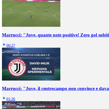
Marrucci: "Juve, quante note positive! Zero gol subiti,
00:27
Marrucci: "Juve, il centrocampo non convince e dava
01:26