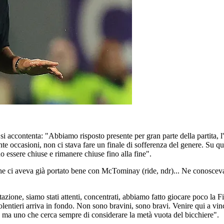
n si accontenta: "Abbiamo risposto presente per gran parte della partita, 
e occasioni, non ci stava fare un finale di sofferenza del genere. Su que
o essere chiuse e rimanere chiuse fino alla fine".
e ci aveva già portato bene con McTominay (ride, ndr)... Ne conosceva
azione, siamo stati attenti, concentrati, abbiamo fatto giocare poco la F
 volentieri arriva in fondo. Non sono bravini, sono bravi. Venire qui a vi
a, ma uno che cerca sempre di considerare la metà vuota del bicchiere".