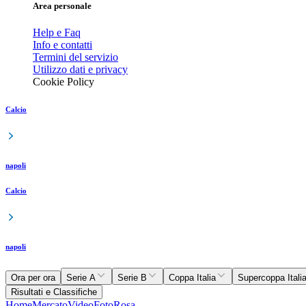
Area personale
Help e Faq
Info e contatti
Termini del servizio
Utilizzo dati e privacy
Cookie Policy
Calcio
napoli
Calcio
napoli
Ora per ora
Serie A
Serie B
Coppa Italia
Supercoppa Itali
Risultati e Classifiche
Home
Mercato
Video
Foto
Rosa