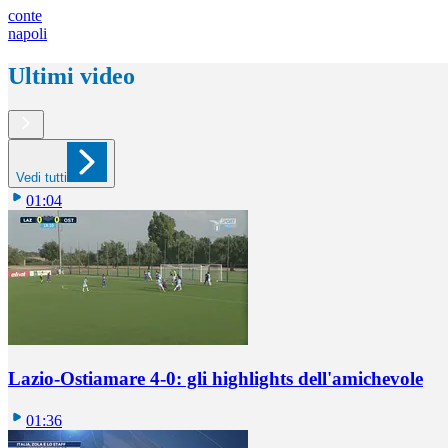
conte
napoli
Ultimi video
Vedi tutti
01:04
Lazio-Ostiamare 4-0: gli highlights dell'amichevole
01:36