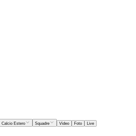
Calcio Estero
Squadre
Video
Foto
Live