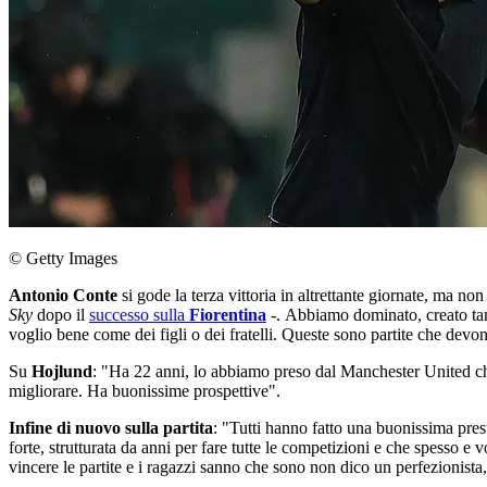
© Getty Images
Antonio Conte
si gode la terza vittoria in altrettante giornate, ma no
Sky
dopo il
successo sulla
Fiorentina
-. Abbiamo dominato, creato tant
voglio bene come dei figli o dei fratelli. Queste sono partite che devon
Su
Hojlund
: "Ha 22 anni, lo abbiamo preso dal Manchester United ch
migliorare. Ha buonissime prospettive".
Infine di nuovo sulla partita
: "Tutti hanno fatto una buonissima prest
forte, strutturata da anni per fare tutte le competizioni e che spesso e
vincere le partite e i ragazzi sanno che sono non dico un perfezionist