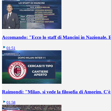
Accomando: "Ecco lo staff di Mancini in Nazionale. E 
01:51
Raimondi: "Milan, si vede la filosofia di Amorim. C'
01:58