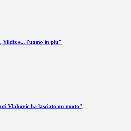
 Yildiz e... l'uomo in più"
nti Vlahovic ha lasciato un vuoto"