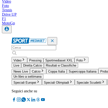
Video
Foto
Tennis
Drive UP
F1
MotoGp
Video
Pressing
Sportmediaset XXL
Foto
Live
Diretta Calcio
Risultati e Classifiche
News Live
Calcio
Coppa Italia
Supercoppa Italiana
Proba
Un libro a settimana
Speciali Europei
Speciali Olimpiadi
Speciale Scudetti
Seguici anche su