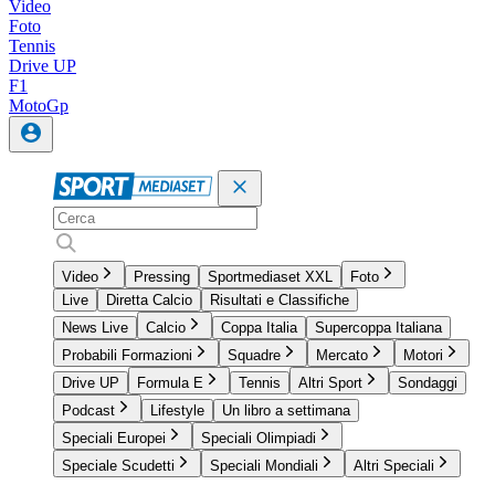
Video
Foto
Tennis
Drive UP
F1
MotoGp
Video
Pressing
Sportmediaset XXL
Foto
Live
Diretta Calcio
Risultati e Classifiche
News Live
Calcio
Coppa Italia
Supercoppa Italiana
Probabili Formazioni
Squadre
Mercato
Motori
Drive UP
Formula E
Tennis
Altri Sport
Sondaggi
Podcast
Lifestyle
Un libro a settimana
Speciali Europei
Speciali Olimpiadi
Speciale Scudetti
Speciali Mondiali
Altri Speciali