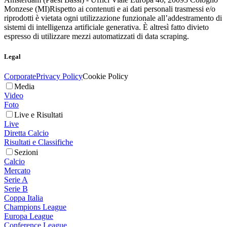
Monzese (MI)
Rispetto ai contenuti e ai dati personali trasmessi e/o
riprodotti è vietata ogni utilizzazione funzionale all’addestramento di
sistemi di intelligenza artificiale generativa. È altresì fatto divieto
espresso di utilizzare mezzi automatizzati di data scraping.
Legal
Corporate
Privacy Policy
Cookie Policy
Media
Video
Foto
Live e Risultati
Live
Diretta Calcio
Risultati e Classifiche
Sezioni
Calcio
Mercato
Serie A
Serie B
Coppa Italia
Champions League
Europa League
Conference League