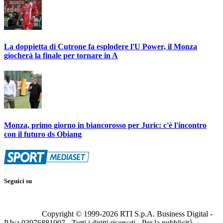
La doppietta di Cutrone fa esplodere l'U Power, il Monza
giocherà la finale per tornare in A
Monza, primo giorno in biancorosso per Juric: c'è l'incontro
con il futuro ds Obiang
Seguici su
Copyright © 1999-
2026
RTI S.p.A. Business Digital -
P.Iva 03976881007 - Tutti i diritti riservati - Per la pubblicità