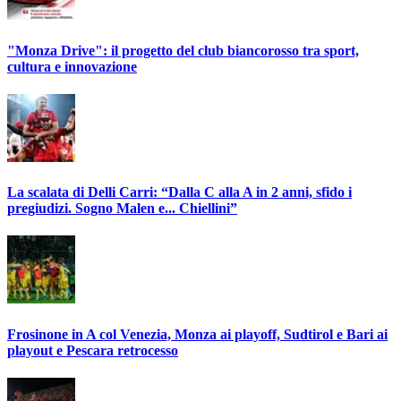
"Monza Drive": il progetto del club biancorosso tra sport,
cultura e innovazione
La scalata di Delli Carri: “Dalla C alla A in 2 anni, sfido i
pregiudizi. Sogno Malen e... Chiellini”
Frosinone in A col Venezia, Monza ai playoff, Sudtirol e Bari ai
playout e Pescara retrocesso