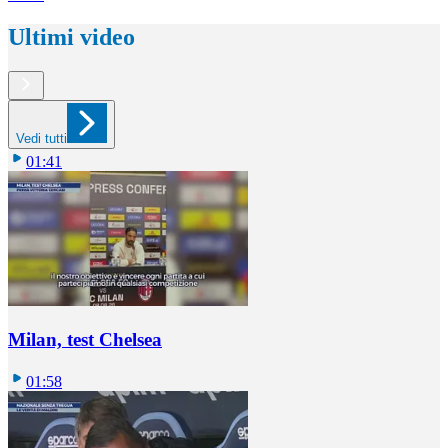
Ultimi video
Vedi tutti
01:41
Milan, test Chelsea
01:58