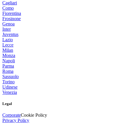
Cagliari
Como
Fiorentina
Frosinone
Genoa
Inter
Juventus
Lazio
Lecce
Milan
Monza
Napoli
Parma
Roma
Sassuolo
Torino
Udinese
Venezia
Legal
Corporate
Cookie Policy
Privacy Policy