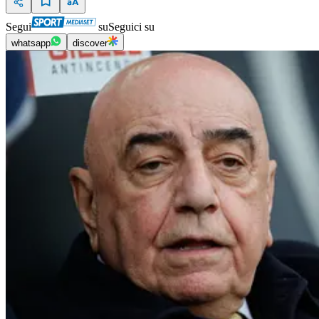
Segui
su
Seguici su
whatsapp
discover