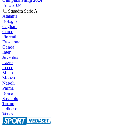
Olimpiadi Parigi 2024
Euro 2024
Squadra Serie A
Atalanta
Bologna
Cagliari
Como
Fiorentina
Frosinone
Genoa
Inter
Juventus
Lazio
Lecce
Milan
Monza
Napoli
Parma
Roma
Sassuolo
Torino
Udinese
Venezia