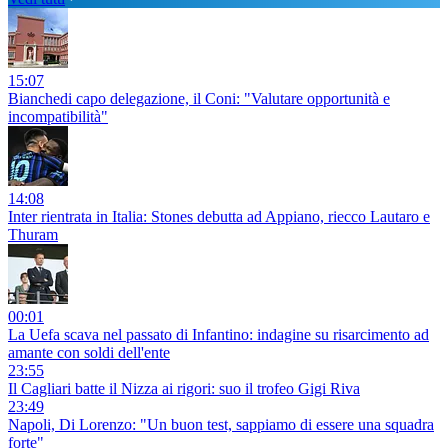
15:07
Bianchedi capo delegazione, il Coni: "Valutare opportunità e
incompatibilità"
14:08
Inter rientrata in Italia: Stones debutta ad Appiano, riecco Lautaro e
Thuram
00:01
La Uefa scava nel passato di Infantino: indagine su risarcimento ad
amante con soldi dell'ente
23:55
Il Cagliari batte il Nizza ai rigori: suo il trofeo Gigi Riva
23:49
Napoli, Di Lorenzo: "Un buon test, sappiamo di essere una squadra
forte"