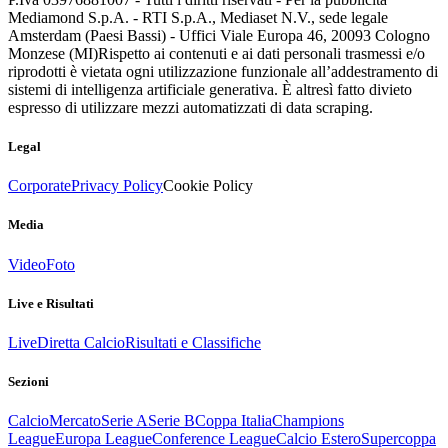
Mediamond S.p.A. - RTI S.p.A., Mediaset N.V., sede legale
Amsterdam (Paesi Bassi) - Uffici Viale Europa 46, 20093 Cologno
Monzese (MI)
Rispetto ai contenuti e ai dati personali trasmessi e/o
riprodotti è vietata ogni utilizzazione funzionale all’addestramento di
sistemi di intelligenza artificiale generativa. È altresì fatto divieto
espresso di utilizzare mezzi automatizzati di data scraping.
Legal
Corporate
Privacy Policy
Cookie Policy
Media
Video
Foto
Live e Risultati
Live
Diretta Calcio
Risultati e Classifiche
Sezioni
Calcio
Mercato
Serie A
Serie B
Coppa Italia
Champions
League
Europa League
Conference League
Calcio Estero
Supercoppa