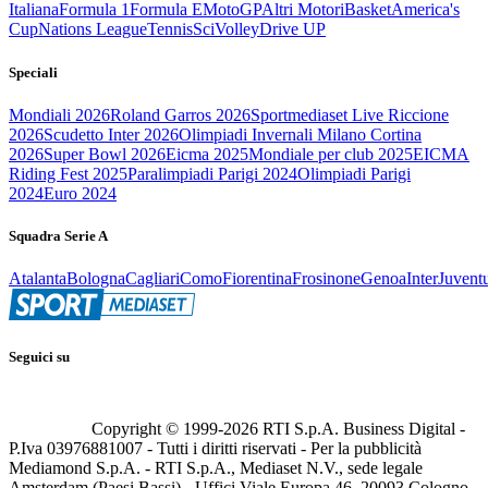
Italiana
Formula 1
Formula E
MotoGP
Altri Motori
Basket
America's
Cup
Nations League
Tennis
Sci
Volley
Drive UP
Speciali
Mondiali 2026
Roland Garros 2026
Sportmediaset Live Riccione
2026
Scudetto Inter 2026
Olimpiadi Invernali Milano Cortina
2026
Super Bowl 2026
Eicma 2025
Mondiale per club 2025
EICMA
Riding Fest 2025
Paralimpiadi Parigi 2024
Olimpiadi Parigi
2024
Euro 2024
Squadra Serie A
Atalanta
Bologna
Cagliari
Como
Fiorentina
Frosinone
Genoa
Inter
Juvent
Seguici su
Copyright © 1999-
2026
RTI S.p.A. Business Digital -
P.Iva 03976881007 - Tutti i diritti riservati - Per la pubblicità
Mediamond S.p.A. - RTI S.p.A., Mediaset N.V., sede legale
Amsterdam (Paesi Bassi) - Uffici Viale Europa 46, 20093 Cologno