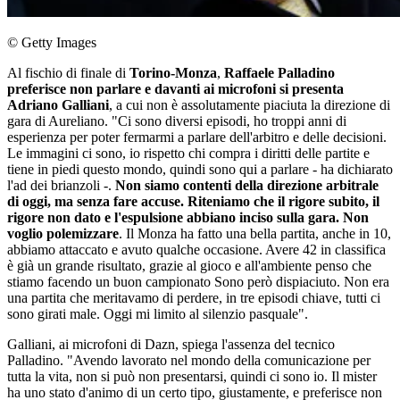
© Getty Images
Al fischio di finale di
Torino-Monza
,
Raffaele Palladino
preferisce non parlare e davanti ai microfoni si presenta
Adriano Galliani
, a cui non è assolutamente piaciuta la direzione di
gara di Aureliano. "Ci sono diversi episodi, ho troppi anni di
esperienza per poter fermarmi a parlare dell'arbitro e delle decisioni.
Le immagini ci sono, io rispetto chi compra i diritti delle partite e
tiene in piedi questo mondo, quindi sono qui a parlare - ha dichiarato
l'ad dei brianzoli -.
Non siamo contenti della direzione arbitrale
di oggi, ma senza fare accuse. Riteniamo che il rigore subito, il
rigore non dato e l'espulsione abbiano inciso sulla gara. Non
voglio polemizzare
. Il Monza ha fatto una bella partita, anche in 10,
abbiamo attaccato e avuto qualche occasione. Avere 42 in classifica
è già un grande risultato, grazie al gioco e all'ambiente penso che
stiamo facendo un buon campionato Sono però dispiaciuto. Non era
una partita che meritavamo di perdere, in tre episodi chiave, tutti ci
sono girati male. Oggi mi limito al silenzio pasquale".
Galliani, ai microfoni di Dazn, spiega l'assenza del tecnico
Palladino. "Avendo lavorato nel mondo della comunicazione per
tutta la vita, non si può non presentarsi, quindi ci sono io. Il mister
ha uno stato d'animo di un certo tipo, giustamente, e preferisce non