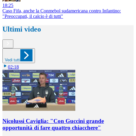
18:25
Caso Fifa, anche la Conmebol sudamericana contro Infantino:
"Preoccupati, il calcio è di tutti"
Ultimi video
Vedi tutti
02:18
Nicolussi Caviglia: "Con Guccini grande
opportunità di fare quattro chiacchere"