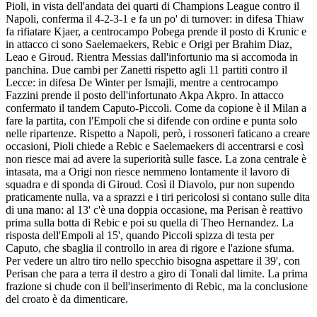
Pioli, in vista dell'andata dei quarti di Champions League contro il
Napoli, conferma il 4-2-3-1 e fa un po' di turnover: in difesa Thiaw
fa rifiatare Kjaer, a centrocampo Pobega prende il posto di Krunic e
in attacco ci sono Saelemaekers, Rebic e Origi per Brahim Diaz,
Leao e Giroud. Rientra Messias dall'infortunio ma si accomoda in
panchina. Due cambi per Zanetti rispetto agli 11 partiti contro il
Lecce: in difesa De Winter per Ismajli, mentre a centrocampo
Fazzini prende il posto dell'infortunato Akpa Akpro. In attacco
confermato il tandem Caputo-Piccoli. Come da copione è il Milan a
fare la partita, con l'Empoli che si difende con ordine e punta solo
nelle ripartenze. Rispetto a Napoli, però, i rossoneri faticano a creare
occasioni, Pioli chiede a Rebic e Saelemaekers di accentrarsi e così
non riesce mai ad avere la superiorità sulle fasce. La zona centrale è
intasata, ma a Origi non riesce nemmeno lontamente il lavoro di
squadra e di sponda di Giroud. Così il Diavolo, pur non supendo
praticamente nulla, va a sprazzi e i tiri pericolosi si contano sulle dita
di una mano: al 13' c'è una doppia occasione, ma Perisan è reattivo
prima sulla botta di Rebic e poi su quella di Theo Hernandez. La
risposta dell'Empoli al 15', quando Piccoli spizza di testa per
Caputo, che sbaglia il controllo in area di rigore e l'azione sfuma.
Per vedere un altro tiro nello specchio bisogna aspettare il 39', con
Perisan che para a terra il destro a giro di Tonali dal limite. La prima
frazione si chude con il bell'inserimento di Rebic, ma la conclusione
del croato è da dimenticare.