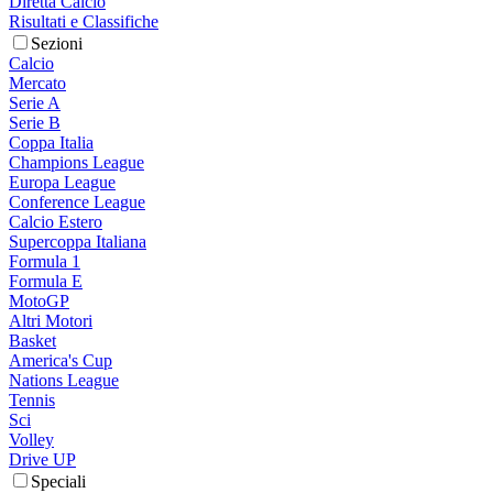
Diretta Calcio
Risultati e Classifiche
Sezioni
Calcio
Mercato
Serie A
Serie B
Coppa Italia
Champions League
Europa League
Conference League
Calcio Estero
Supercoppa Italiana
Formula 1
Formula E
MotoGP
Altri Motori
Basket
America's Cup
Nations League
Tennis
Sci
Volley
Drive UP
Speciali