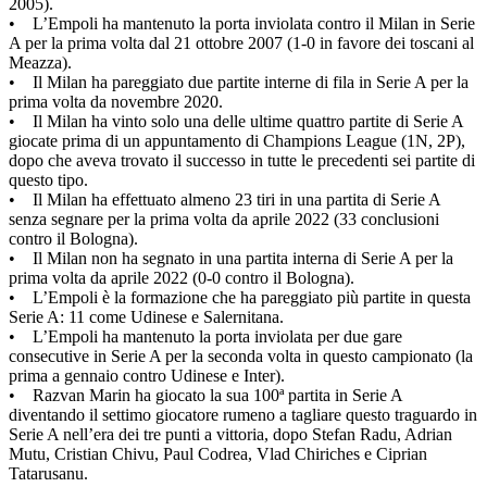
2005).
• L’Empoli ha mantenuto la porta inviolata contro il Milan in Serie
A per la prima volta dal 21 ottobre 2007 (1-0 in favore dei toscani al
Meazza).
• Il Milan ha pareggiato due partite interne di fila in Serie A per la
prima volta da novembre 2020.
• Il Milan ha vinto solo una delle ultime quattro partite di Serie A
giocate prima di un appuntamento di Champions League (1N, 2P),
dopo che aveva trovato il successo in tutte le precedenti sei partite di
questo tipo.
• Il Milan ha effettuato almeno 23 tiri in una partita di Serie A
senza segnare per la prima volta da aprile 2022 (33 conclusioni
contro il Bologna).
• Il Milan non ha segnato in una partita interna di Serie A per la
prima volta da aprile 2022 (0-0 contro il Bologna).
• L’Empoli è la formazione che ha pareggiato più partite in questa
Serie A: 11 come Udinese e Salernitana.
• L’Empoli ha mantenuto la porta inviolata per due gare
consecutive in Serie A per la seconda volta in questo campionato (la
prima a gennaio contro Udinese e Inter).
• Razvan Marin ha giocato la sua 100ª partita in Serie A
diventando il settimo giocatore rumeno a tagliare questo traguardo in
Serie A nell’era dei tre punti a vittoria, dopo Stefan Radu, Adrian
Mutu, Cristian Chivu, Paul Codrea, Vlad Chiriches e Ciprian
Tatarusanu.