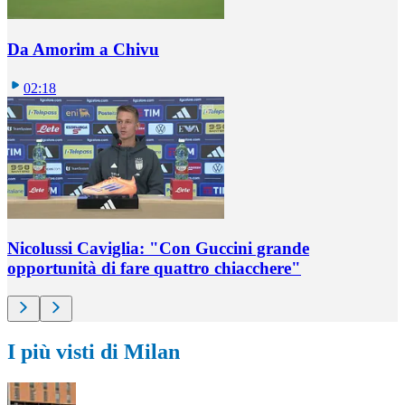
Da Amorim a Chivu
02:18
Nicolussi Caviglia: "Con Guccini grande
opportunità di fare quattro chiacchere"
I più visti di Milan