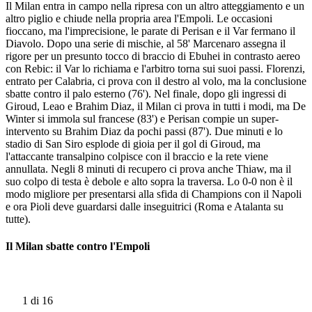
Il Milan entra in campo nella ripresa con un altro atteggiamento e un
altro piglio e chiude nella propria area l'Empoli. Le occasioni
fioccano, ma l'imprecisione, le parate di Perisan e il Var fermano il
Diavolo. Dopo una serie di mischie, al 58' Marcenaro assegna il
rigore per un presunto tocco di braccio di Ebuhei in contrasto aereo
con Rebic: il Var lo richiama e l'arbitro torna sui suoi passi. Florenzi,
entrato per Calabria, ci prova con il destro al volo, ma la conclusione
sbatte contro il palo esterno (76'). Nel finale, dopo gli ingressi di
Giroud, Leao e Brahim Diaz, il Milan ci prova in tutti i modi, ma De
Winter si immola sul francese (83') e Perisan compie un super-
intervento su Brahim Diaz da pochi passi (87'). Due minuti e lo
stadio di San Siro esplode di gioia per il gol di Giroud, ma
l'attaccante transalpino colpisce con il braccio e la rete viene
annullata. Negli 8 minuti di recupero ci prova anche Thiaw, ma il
suo colpo di testa è debole e alto sopra la traversa. Lo 0-0 non è il
modo migliore per presentarsi alla sfida di Champions con il Napoli
e ora Pioli deve guardarsi dalle inseguitrici (Roma e Atalanta su
tutte).
Il Milan sbatte contro l'Empoli
1
di 16