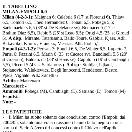
IL TABELLINO
MILAN-EMPOLI 0-0
Milan (4-2-3-1)
: Maignan 6; Calabria 6 (17' st Florenzi 6), Thiaw
6,5, Tomori 6,5, Theo Hernandez 6; Tonali 6,5, Pobega 5,5;
Saelemaekers 6,5 (39' st De Ketelaere sv), Bennacer 5 (17' st
Brahim Diaz 6,5), Rebic 5 (25' st Leao 5,5); Origi 4,5 (25' st Giroud
6).
A disp
.: Mirante, Tatarusanu, Ballo-Touré, Gabbia, Kjaer, Adli,
Bakayoko, Krunic, Vranckx, Messias.
All.
: Pioli 5,5
Empoli (4-3-1-2)
: Perisan 7; Ebuehi 6,5, De Winter 6,5, Luperto 7,
Parisi 6; Fazzini 6,5, Marin 6 (33' st Cacace sv), Bandinelli 5,5 (20'
st Grassi 6); Baldanzi 5 (33' st Haas sv); Caputo 5 (19' st Cambiaghi
5,5), Piccoli 5 (43' st Satriano sv).
A disp
.: Stubljar, Ujkani,
Stojanovic, Walukiewicz, Degli Innocenti, Henderson, Destro,
Pjaca, Vignato.
All.
: Zanetti 6
Arbitro
: Marcenaro
Marcatori
: -
Ammoniti
: Pobega (M), Cambiaghi (E), Satriano (E), Tomori (M)
Espulsi
: -
Note
: -
LE STATISTICHE
• Il Milan ha subito soltanto due conclusioni contro l'Empoli; dal
2004/05, soltanto una volta i rossoneri hanno fatto meglio in una
partita di Serie A (zero tiri concessi contro il Chievo nell'aprile