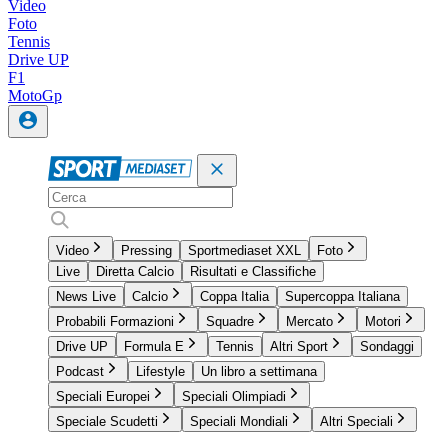
Video
Foto
Tennis
Drive UP
F1
MotoGp
Video
Pressing
Sportmediaset XXL
Foto
Live
Diretta Calcio
Risultati e Classifiche
News Live
Calcio
Coppa Italia
Supercoppa Italiana
Probabili Formazioni
Squadre
Mercato
Motori
Drive UP
Formula E
Tennis
Altri Sport
Sondaggi
Podcast
Lifestyle
Un libro a settimana
Speciali Europei
Speciali Olimpiadi
Speciale Scudetti
Speciali Mondiali
Altri Speciali