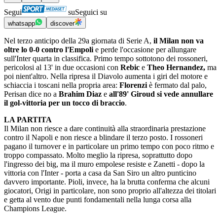
Segui
su
Seguici su
whatsapp
discover
Nel terzo anticipo della 29a giornata di Serie A,
il Milan non va
oltre lo 0-0 contro l'Empoli
e perde l'occasione per allungare
sull'Inter quarta in classifica. Primo tempo sottotono dei rossoneri,
pericolosi al 13' in due occasioni con
Rebic
e
Theo Hernandez,
ma
poi nient'altro. Nella ripresa il Diavolo aumenta i giri del motore e
schiaccia i toscani nella propria area:
Florenzi
è fermato dal palo,
Perisan dice no a
Brahim Diaz
e
all'89' Giroud si vede annullare
il gol-vittoria per un tocco di braccio
.
LA PARTITA
Il Milan non riesce a dare continuità alla straordinaria prestazione
contro il Napoli e non riesce a blindare il terzo posto. I rossoneri
pagano il turnover e in particolare un primo tempo con poco ritmo e
troppo compassato. Molto meglio la ripresa, soprattutto dopo
l'ingresso dei big, ma il muro empolese resiste e Zanetti - dopo la
vittoria con l'Inter - porta a casa da San Siro un altro punticino
davvero importante. Pioli, invece, ha la brutta conferma che alcuni
giocatori, Origi in particolare, non sono proprio all'altezza dei titolari
e getta al vento due punti fondamentali nella lunga corsa alla
Champions League.