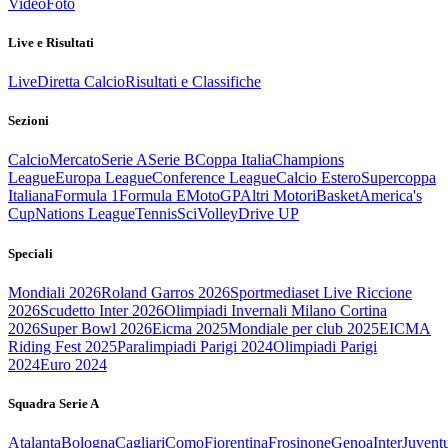
Video
Foto
Live e Risultati
Live
Diretta Calcio
Risultati e Classifiche
Sezioni
Calcio
Mercato
Serie A
Serie B
Coppa Italia
Champions
League
Europa League
Conference League
Calcio Estero
Supercoppa
Italiana
Formula 1
Formula E
MotoGP
Altri Motori
Basket
America's
Cup
Nations League
Tennis
Sci
Volley
Drive UP
Speciali
Mondiali 2026
Roland Garros 2026
Sportmediaset Live Riccione
2026
Scudetto Inter 2026
Olimpiadi Invernali Milano Cortina
2026
Super Bowl 2026
Eicma 2025
Mondiale per club 2025
EICMA
Riding Fest 2025
Paralimpiadi Parigi 2024
Olimpiadi Parigi
2024
Euro 2024
Squadra Serie A
Atalanta
Bologna
Cagliari
Como
Fiorentina
Frosinone
Genoa
Inter
Juvent