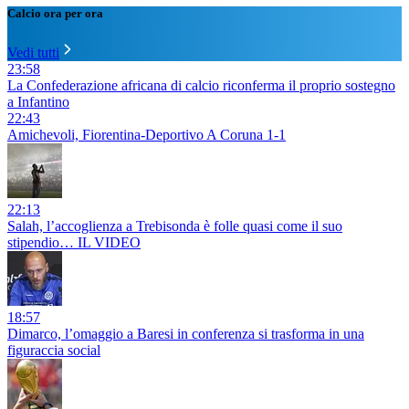
Calcio ora per ora
Vedi tutti
23:58
La Confederazione africana di calcio riconferma il proprio sostegno
a Infantino
22:43
Amichevoli, Fiorentina-Deportivo A Coruna 1-1
22:13
Salah, l’accoglienza a Trebisonda è folle quasi come il suo
stipendio… IL VIDEO
18:57
Dimarco, l’omaggio a Baresi in conferenza si trasforma in una
figuraccia social