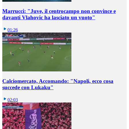
Marrucci: "Juve, il centrocampo non convince e
davanti Vlahovic ha lasciato un vuoto"
01:26
Calciomercato, Accomando: "Napoli, ecco cosa
succede con Lukaku"
02:03