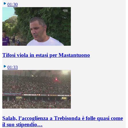
01:30
Tifosi viola in estasi per Mastantuono
01:33
Salah, l’accoglienza a Trebisonda è folle quasi come
il suo stipendio…