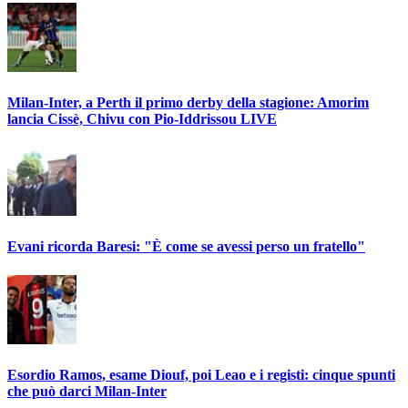
Milan-Inter, a Perth il primo derby della stagione: Amorim
lancia Cissè, Chivu con Pio-Iddrissou LIVE
Evani ricorda Baresi: "È come se avessi perso un fratello"
Esordio Ramos, esame Diouf, poi Leao e i registi: cinque spunti
che può darci Milan-Inter