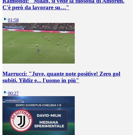
Raimondi: "Milan, si vede la filosofia di Amorim.
C'è però da lavorare su…"
01:58
Marrucci: "Juve, quante note positive! Zero gol
subiti, Yildiz e... l'uomo in più"
00:27