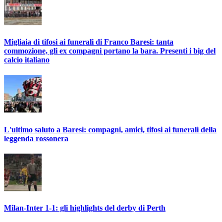
Migliaia di tifosi ai funerali di Franco Baresi: tanta
commozione, gli ex compagni portano la bara. Presenti i big del
calcio italiano
L'ultimo saluto a Baresi: compagni, amici, tifosi ai funerali della
leggenda rossonera
Milan-Inter 1-1: gli highlights del derby di Perth