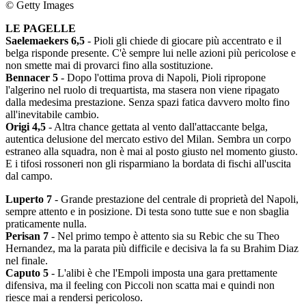
© Getty Images
LE PAGELLE
Saelemaekers 6,5
- Pioli gli chiede di giocare più accentrato e il
belga risponde presente. C'è sempre lui nelle azioni più pericolose e
non smette mai di provarci fino alla sostituzione.
Bennacer 5
- Dopo l'ottima prova di Napoli, Pioli ripropone
l'algerino nel ruolo di trequartista, ma stasera non viene ripagato
dalla medesima prestazione. Senza spazi fatica davvero molto fino
all'inevitabile cambio.
Origi 4,5
- Altra chance gettata al vento dall'attaccante belga,
autentica delusione del mercato estivo del Milan. Sembra un corpo
estraneo alla squadra, non è mai al posto giusto nel momento giusto.
E i tifosi rossoneri non gli risparmiano la bordata di fischi all'uscita
dal campo.
Luperto 7
- Grande prestazione del centrale di proprietà del Napoli,
sempre attento e in posizione. Di testa sono tutte sue e non sbaglia
praticamente nulla.
Perisan 7
- Nel primo tempo è attento sia su Rebic che su Theo
Hernandez, ma la parata più difficile e decisiva la fa su Brahim Diaz
nel finale.
Caputo 5
- L'alibi è che l'Empoli imposta una gara prettamente
difensiva, ma il feeling con Piccoli non scatta mai e quindi non
riesce mai a rendersi pericoloso.