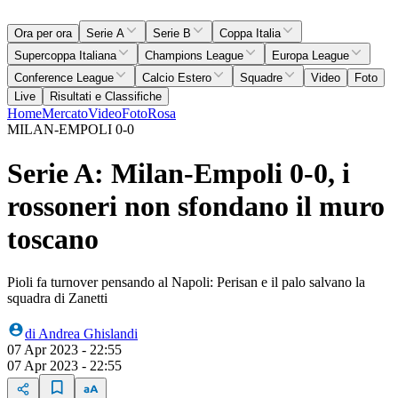
Ora per ora
Serie A
Serie B
Coppa Italia
Supercoppa Italiana
Champions League
Europa League
Conference League
Calcio Estero
Squadre
Video
Foto
Live
Risultati e Classifiche
Home
Mercato
Video
Foto
Rosa
MILAN-EMPOLI 0-0
Serie A: Milan-Empoli 0-0, i
rossoneri non sfondano il muro
toscano
Pioli fa turnover pensando al Napoli: Perisan e il palo salvano la
squadra di Zanetti
di
Andrea Ghislandi
07 Apr 2023 - 22:55
07 Apr 2023 - 22:55