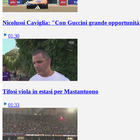
Nicolussi Caviglia: "Con Guccini grande opportunità 
01:30
Tifosi viola in estasi per Mastantuono
01:33