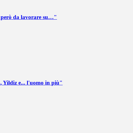
è però da lavorare su…"
 Yildiz e... l'uomo in più"