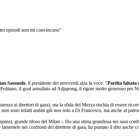
attro episodi non mi convincono"
lan-Sassuolo
, il presidente dei neroverdi alza la voce. "
Partita falsata 
su Politano, il goal annullato ad Adjapong, il rigore molto generoso per Ni
enza ai direttori di gara), ma la sfida del Mezza rischia di essere ricor
non sono infatti andati giù non solo a Di Francesco, ma anche al patron
Squinzi, grande tifoso del Milan -. Ho una stima grandiosa nei suoi con
 lamentele nei confronti del direttore di gara, ha puntato il dito anche c