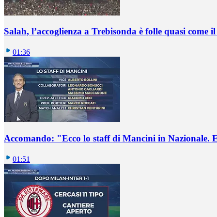
Salah, l’accoglienza a Trebisonda è folle quasi come i
01:36
Accomando: "Ecco lo staff di Mancini in Nazionale. E 
01:51