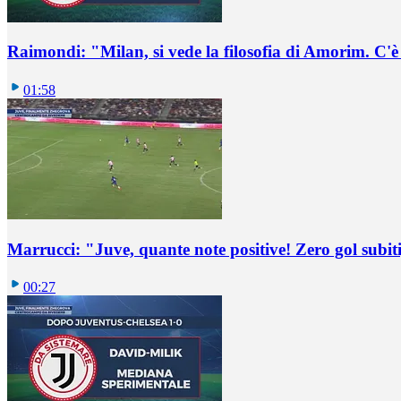
Raimondi: "Milan, si vede la filosofia di Amorim. C'
01:58
Marrucci: "Juve, quante note positive! Zero gol subiti,
00:27