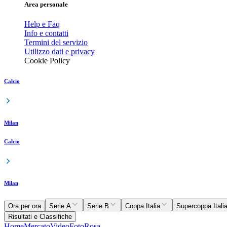
Area personale
Help e Faq
Info e contatti
Termini del servizio
Utilizzo dati e privacy
Cookie Policy
Calcio
Milan
Calcio
Milan
Ora per ora
Serie A
Serie B
Coppa Italia
Supercoppa Itali
Risultati e Classifiche
Home
Mercato
Video
Foto
Rosa