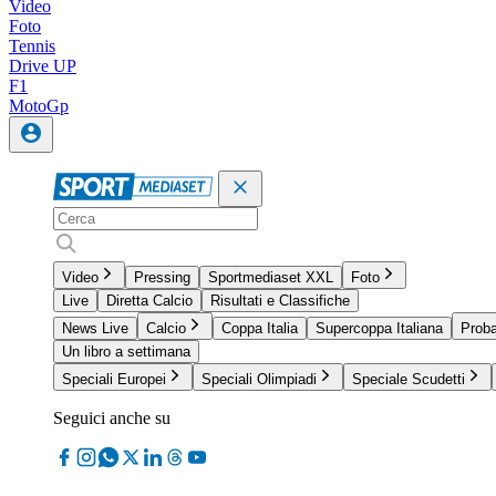
Video
Foto
Tennis
Drive UP
F1
MotoGp
Video
Pressing
Sportmediaset XXL
Foto
Live
Diretta Calcio
Risultati e Classifiche
News Live
Calcio
Coppa Italia
Supercoppa Italiana
Proba
Un libro a settimana
Speciali Europei
Speciali Olimpiadi
Speciale Scudetti
Seguici anche su