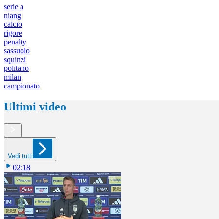
serie a
niang
calcio
rigore
penalty
sassuolo
squinzi
politano
milan
campionato
Ultimi video
Vedi tutti
02:18