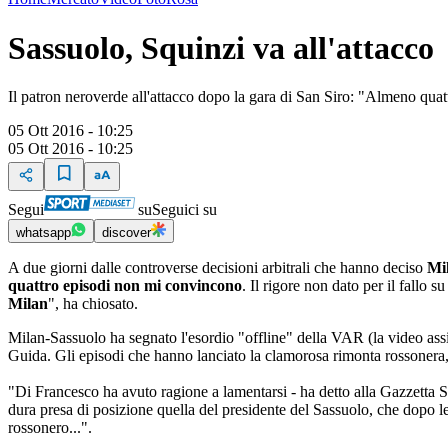
Sassuolo, Squinzi va all'attacco
Il patron neroverde all'attacco dopo la gara di San Siro: "Almeno qu
05 Ott 2016 - 10:25
05 Ott 2016 - 10:25
Segui
su
Seguici su
whatsapp
discover
A due giorni dalle controverse decisioni arbitrali che hanno deciso
Mi
quattro episodi non mi convincono
. Il rigore non dato per il fallo 
Milan
", ha chiosato.
Milan-Sassuolo ha segnato l'esordio "offline" della VAR (la video assist
Guida. Gli episodi che hanno lanciato la clamorosa rimonta rossonera, 
"Di Francesco ha avuto ragione a lamentarsi - ha detto alla Gazzetta 
dura presa di posizione quella del presidente del Sassuolo, che dopo le
rossonero...".