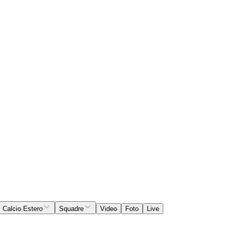
Calcio Estero
Squadre
Video
Foto
Live