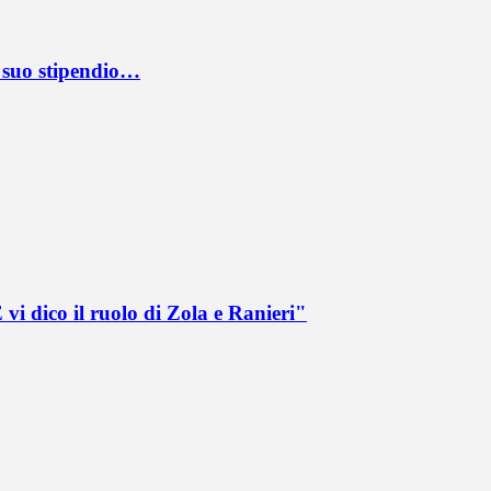
l suo stipendio…
vi dico il ruolo di Zola e Ranieri"