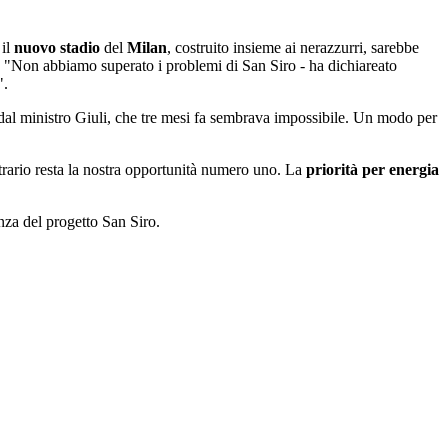
 il
nuovo stadio
del
Milan
, costruito insieme ai nerazzurri, sarebbe
t: "Non abbiamo superato i problemi di San Siro - ha dichiareato
".
 dal ministro Giuli, che tre mesi fa sembrava impossibile. Un modo per
ntrario resta la nostra opportunità numero uno. La
priorità per energia
enza del progetto San Siro.