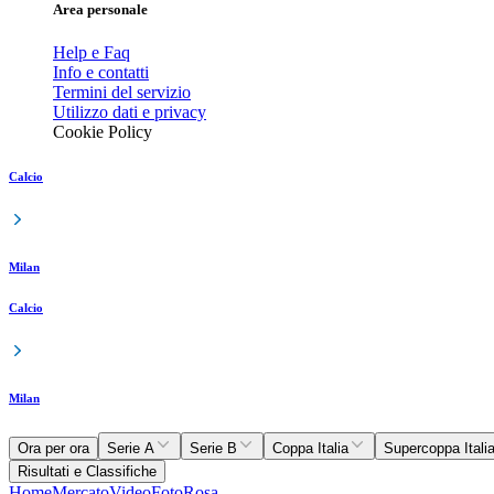
Area personale
Help e Faq
Info e contatti
Termini del servizio
Utilizzo dati e privacy
Cookie Policy
Calcio
Milan
Calcio
Milan
Ora per ora
Serie A
Serie B
Coppa Italia
Supercoppa Itali
Risultati e Classifiche
Home
Mercato
Video
Foto
Rosa