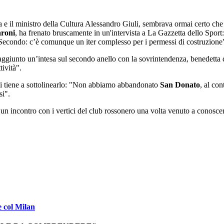
 e il ministro della Cultura Alessandro Giuli, sembrava ormai certo che
aroni
, ha frenato bruscamente in un'intervista a La Gazzetta dello Spor
te. Secondo: c’è comunque un iter complesso per i permessi di costruzione
raggiunto un’intesa sul secondo anello con la sovrintendenza, benedetta
tività".
 ci tiene a sottolinearlo: "Non abbiamo abbandonato
San Donato
, al co
si".
 un incontro con i vertici del club rossonero una volta venuto a conosc
e col Milan