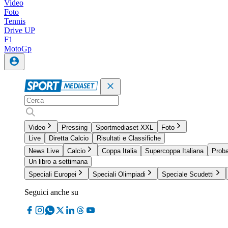
Video
Foto
Tennis
Drive UP
F1
MotoGp
Video
Pressing
Sportmediaset XXL
Foto
Live
Diretta Calcio
Risultati e Classifiche
News Live
Calcio
Coppa Italia
Supercoppa Italiana
Proba
Un libro a settimana
Speciali Europei
Speciali Olimpiadi
Speciale Scudetti
Seguici anche su