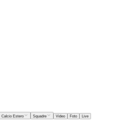
Calcio Estero
Squadre
Video
Foto
Live