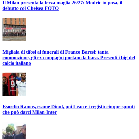
Il Milan presenta la terza maglia 26/27: Modric in posa, il
debutto col Chelsea FOTO
Migliaia di tifosi ai funerali di Franco Baresi: tanta
commozione, gli ex compagni portano la bara. Presenti i big del
calcio italiano
Esordio Ramos, esame Diouf, poi Leao e i registi: cinque spunti
che può darci Milan-Inter