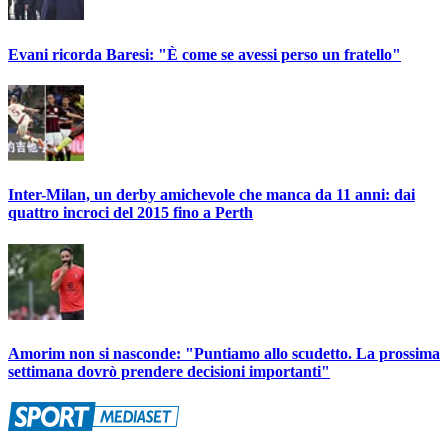
Evani ricorda Baresi: "È come se avessi perso un fratello"
Inter-Milan, un derby amichevole che manca da 11 anni: dai
quattro incroci del 2015 fino a Perth
Amorim non si nasconde: "Puntiamo allo scudetto. La prossima
settimana dovrò prendere decisioni importanti"