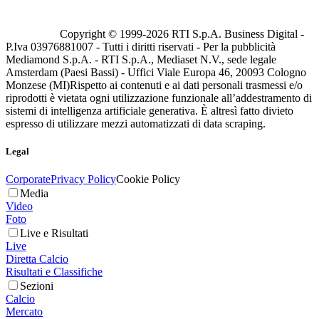
Copyright © 1999-
2026
RTI S.p.A. Business Digital -
P.Iva 03976881007 - Tutti i diritti riservati - Per la pubblicità
Mediamond S.p.A. - RTI S.p.A., Mediaset N.V., sede legale
Amsterdam (Paesi Bassi) - Uffici Viale Europa 46, 20093 Cologno
Monzese (MI)
Rispetto ai contenuti e ai dati personali trasmessi e/o
riprodotti è vietata ogni utilizzazione funzionale all’addestramento di
sistemi di intelligenza artificiale generativa. È altresì fatto divieto
espresso di utilizzare mezzi automatizzati di data scraping.
Legal
Corporate
Privacy Policy
Cookie Policy
Media
Video
Foto
Live e Risultati
Live
Diretta Calcio
Risultati e Classifiche
Sezioni
Calcio
Mercato