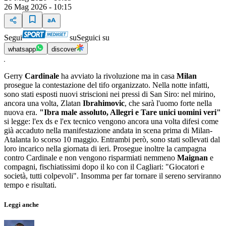
26 Mag 2026 - 10:15
Segui
su
Seguici su
whatsapp
discover
Gerry
Cardinale
ha avviato la rivoluzione ma in casa
Milan
prosegue la contestazione del tifo organizzato. Nella notte infatti,
sono stati esposti nuovi striscioni nei pressi di San Siro: nel mirino,
ancora una volta, Zlatan
Ibrahimovic
, che sarà l'uomo forte nella
nuova era.
"Ibra male assoluto, Allegri e Tare unici uomini veri"
si legge: l'ex ds e l'ex tecnico vengono ancora una volta difesi come
già accaduto nella manifestazione andata in scena prima di Milan-
Atalanta lo scorso 10 maggio. Entrambi però, sono stati sollevati dal
loro incarico nella giornata di ieri. Prosegue inoltre la campagna
contro Cardinale e non vengono risparmiati nemmeno
Maignan
e
compagni, fischiatissimi dopo il ko con il Cagliari: "Giocatori e
società, tutti colpevoli". Insomma per far tornare il sereno serviranno
tempo e risultati.
Leggi anche