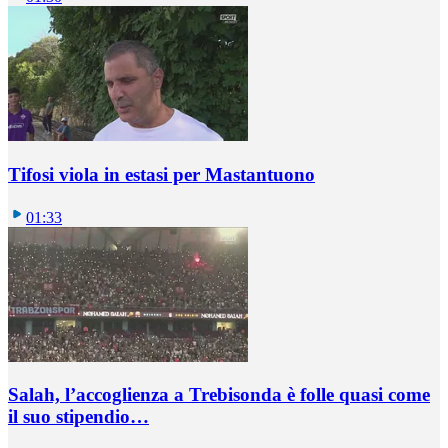
Tifosi viola in estasi per Mastantuono
01:33
Salah, l’accoglienza a Trebisonda è folle quasi come
il suo stipendio…