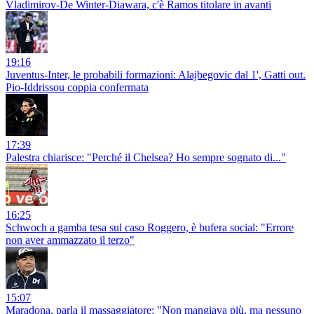
Vladimirov-De Winter-Diawara, c'è Ramos titolare in avanti
19:16
Juventus-Inter, le probabili formazioni: Alajbegovic dal 1', Gatti out.
Pio-Iddrissou coppia confermata
17:39
Palestra chiarisce: "Perché il Chelsea? Ho sempre sognato di..."
16:25
Schwoch a gamba tesa sul caso Roggero, è bufera social: "Errore
non aver ammazzato il terzo"
15:07
Maradona, parla il massaggiatore: "Non mangiava più, ma nessuno