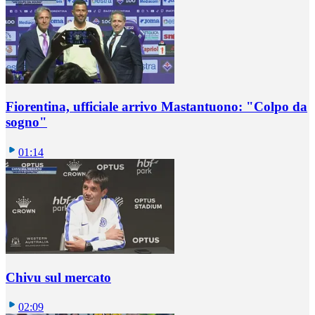
Fiorentina, ufficiale arrivo Mastantuono: "Colpo da
sogno"
01:14
Chivu sul mercato
02:09