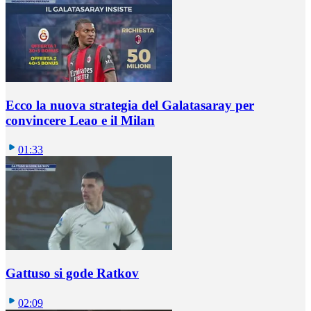
Ecco la nuova strategia del Galatasaray per
convincere Leao e il Milan
01:33
Gattuso si gode Ratkov
02:09