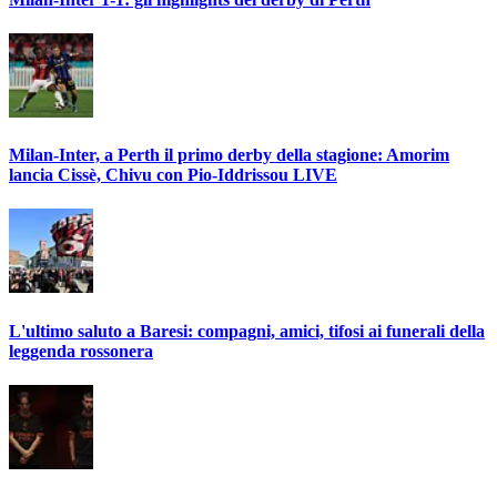
Milan-Inter, a Perth il primo derby della stagione: Amorim
lancia Cissè, Chivu con Pio-Iddrissou LIVE
L'ultimo saluto a Baresi: compagni, amici, tifosi ai funerali della
leggenda rossonera