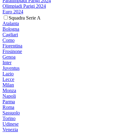
Paralimpiadi Parigi 2024
Olimpiadi Parigi 2024
Euro 2024
Squadra Serie A
Atalanta
Bologna
Cagliari
Como
Fiorentina
Frosinone
Genoa
Inter
Juventus
Lazio
Lecce
Milan
Monza
Napoli
Parma
Roma
Sassuolo
Torino
Udinese
Venezia