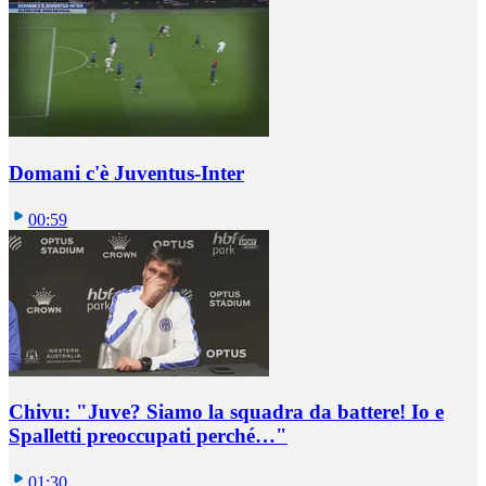
Domani c'è Juventus-Inter
00:59
Chivu: "Juve? Siamo la squadra da battere! Io e
Spalletti preoccupati perché…"
01:30