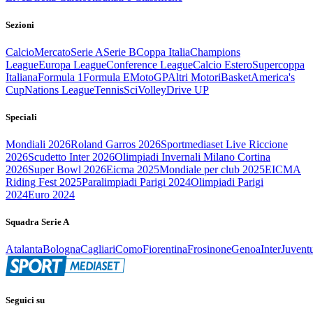
Sezioni
Calcio
Mercato
Serie A
Serie B
Coppa Italia
Champions
League
Europa League
Conference League
Calcio Estero
Supercoppa
Italiana
Formula 1
Formula E
MotoGP
Altri Motori
Basket
America's
Cup
Nations League
Tennis
Sci
Volley
Drive UP
Speciali
Mondiali 2026
Roland Garros 2026
Sportmediaset Live Riccione
2026
Scudetto Inter 2026
Olimpiadi Invernali Milano Cortina
2026
Super Bowl 2026
Eicma 2025
Mondiale per club 2025
EICMA
Riding Fest 2025
Paralimpiadi Parigi 2024
Olimpiadi Parigi
2024
Euro 2024
Squadra Serie A
Atalanta
Bologna
Cagliari
Como
Fiorentina
Frosinone
Genoa
Inter
Juvent
Seguici su