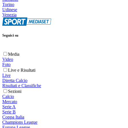
Torino
Udinese
Venezia
Seguici su
Media
Video
Foto
Live e Risultati
Live
Diretta Calcio
Risultati e Classifiche
Sezioni
Calcio
Mercato
Serie A
Serie B
Coppa Italia
Champions League
Europa League