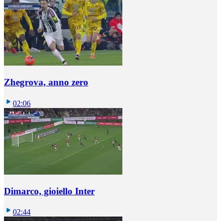
Zhegrova, anno zero
02:06
Dimarco, gioiello Inter
02:44