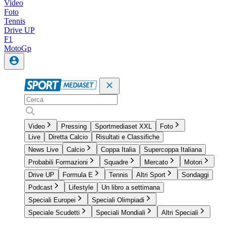
Video
Foto
Tennis
Drive UP
F1
MotoGp
Video
Pressing
Sportmediaset XXL
Foto
Live
Diretta Calcio
Risultati e Classifiche
News Live
Calcio
Coppa Italia
Supercoppa Italiana
Probabili Formazioni
Squadre
Mercato
Motori
Drive UP
Formula E
Tennis
Altri Sport
Sondaggi
Podcast
Lifestyle
Un libro a settimana
Speciali Europei
Speciali Olimpiadi
Speciale Scudetti
Speciali Mondiali
Altri Speciali