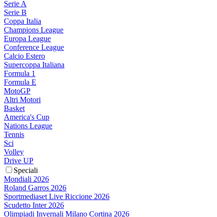
Serie A
Serie B
Coppa Italia
Champions League
Europa League
Conference League
Calcio Estero
Supercoppa Italiana
Formula 1
Formula E
MotoGP
Altri Motori
Basket
America's Cup
Nations League
Tennis
Sci
Volley
Drive UP
Speciali
Mondiali 2026
Roland Garros 2026
Sportmediaset Live Riccione 2026
Scudetto Inter 2026
Olimpiadi Invernali Milano Cortina 2026