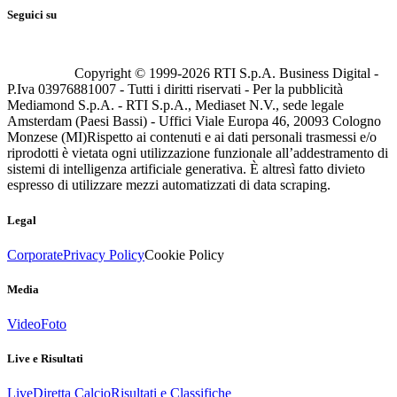
Seguici su
Copyright © 1999-
2026
RTI S.p.A. Business Digital -
P.Iva 03976881007 - Tutti i diritti riservati - Per la pubblicità
Mediamond S.p.A. - RTI S.p.A., Mediaset N.V., sede legale
Amsterdam (Paesi Bassi) - Uffici Viale Europa 46, 20093 Cologno
Monzese (MI)
Rispetto ai contenuti e ai dati personali trasmessi e/o
riprodotti è vietata ogni utilizzazione funzionale all’addestramento di
sistemi di intelligenza artificiale generativa. È altresì fatto divieto
espresso di utilizzare mezzi automatizzati di data scraping.
Legal
Corporate
Privacy Policy
Cookie Policy
Media
Video
Foto
Live e Risultati
Live
Diretta Calcio
Risultati e Classifiche