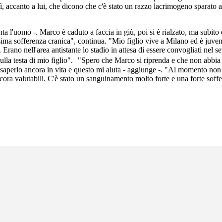
lì, accanto a lui, che dicono che c'è stato un razzo lacrimogeno sparato
onta l'uomo -. Marco è caduto a faccia in giù, poi si è rialzato, ma subi
ssima sofferenza cranica", continua. "Mio figlio vive a Milano ed è juve
rano nell'area antistante lo stadio in attesa di essere convogliati nel set
o sulla testa di mio figlio". "Spero che Marco si riprenda e che non abb
saperlo ancora in vita e questo mi aiuta - aggiunge -. "Al momento non 
ora valutabili. C'è stato un sanguinamento molto forte e una forte soffer