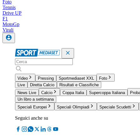
Foto
Tennis
Drive UP
F1
MotoGp
Virali
Video
Pressing
Sportmediaset XXL
Foto
Live
Diretta Calcio
Risultati e Classifiche
News Live
Calcio
Coppa Italia
Supercoppa Italiana
Proba
Un libro a settimana
Speciali Europei
Speciali Olimpiadi
Speciale Scudetti
Seguici anche su