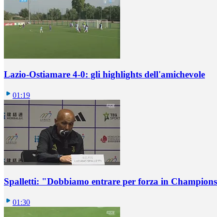
Lazio-Ostiamare 4-0: gli highlights dell'amichevole
01:19
Spalletti: "Dobbiamo entrare per forza in Champions
01:30