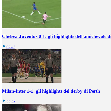
Chelsea-Juventus 0-1: gli highlights dell'amichevole
02:45
Milan-Inter 1-1: gli highlights del derby di Perth
55:58