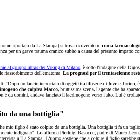
nome riportato da La Stampa) si trova ricoverato in
coma farmacologi
genza per un grave trauma cranico subìto a causa del presunto impatto c
eme al gruppo ultras dei Viking di Milano
, è sotto l'indagine della Digo
bile riassorbimento dell'ematoma.
La prognosi per il trentaseienne rest
 "Dopo un lancio incrociato di oggetti tra tifoserie di Juve e Torino, è
crimogeno che colpiva Marco
, bruttissima scena, l'agente che ha spara
on è da uomini, andava lanciato il lacrimogeno verso l'alto. Lui è crollat
ito da una bottiglia"
 mio figlio è stato colpito da una bottiglia. Una bottiglia ti fa un tagl
mente indignato". Lo afferma Pierluigi Basoccu, padre di Marco Leonard
ervista a 'La Stampa'. L'uomo sostiene che a colpire il figlio sarebbe st