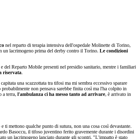
co
nel reparto di terapia intensiva dell'ospedale Molinette di Torino,
on un lacrimogeno prima del derby contro il Torino.
Le condizioni
s e del Reparto Mobile presenti nel presidio sanitario, mentre i familiari
a riservata
.
 capitata una scazzottata tra tifosi ma mi sembra eccessivo sparare
to probabilmente non pensava sarebbe finita così ma l'ha colpito in
o a terra,
l'ambulanza ci ha messo tanto ad arrivare
, è arrivato in
io e ti mettono qualche punto di sutura, non una cosa così devastante.
o Basoccu, il tifoso juventino ferito gravemente durante i disordini
ato un lacrimogeno lanciato durante gli scontri. "L'impatto è stato