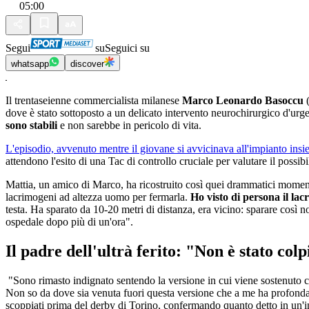
05:00
Segui
su
Seguici su
whatsapp
discover
Il trentaseienne commercialista milanese
Marco Leonardo Basoccu
(
dove è stato sottoposto a un delicato intervento neurochirurgico d'ur
sono stabili
e non sarebbe in pericolo di vita.
L'episodio, avvenuto mentre il giovane si avvicinava all'impianto insi
attendono l'esito di una Tac di controllo cruciale per valutare il possi
Mattia, un amico di Marco, ha ricostruito così quei drammatici momenti:
lacrimogeni ad altezza uomo per fermarla.
Ho visto di persona il la
testa. Ha sparato da 10-20 metri di distanza, era vicino: sparare così n
ospedale dopo più di un'ora".
Il padre dell'ultrà ferito: "Non è stato colp
"Sono rimasto indignato sentendo la versione in cui viene sostenuto che
Non so da dove sia venuta fuori questa versione che a me ha profonda
scoppiati prima del derby di Torino, confermando quanto detto in un'int