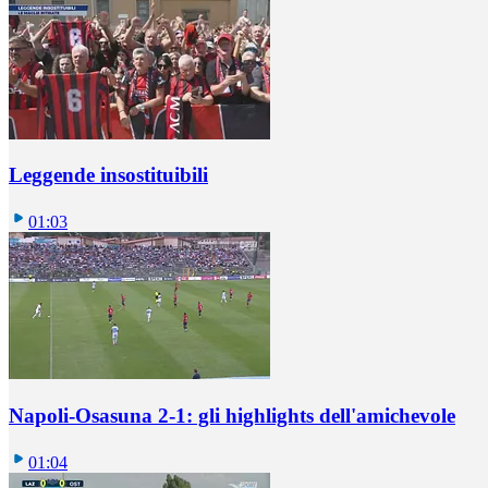
Leggende insostituibili
01:03
Napoli-Osasuna 2-1: gli highlights dell'amichevole
01:04