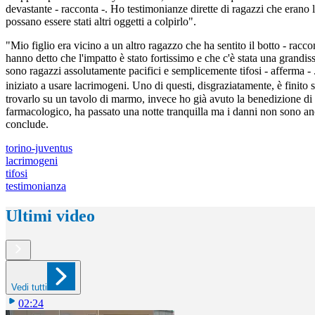
devastante - racconta -. Ho testimonianze dirette di ragazzi che erano 
possano essere stati altri oggetti a colpirlo".
"Mio figlio era vicino a un altro ragazzo che ha sentito il botto - racc
hanno detto che l'impatto è stato fortissimo e che c'è stata una grandi
sono ragazzi assolutamente pacifici e semplicemente tifosi - afferma - . E
iniziato a usare lacrimogeni. Uno di questi, disgraziatamente, è finit
trovarlo su un tavolo di marmo, invece ho già avuto la benedizione di 
farmacologico, ha passato una notte tranquilla ma i danni non sono anc
conclude.
torino-juventus
lacrimogeni
tifosi
testimonianza
Ultimi video
Vedi tutti
02:24