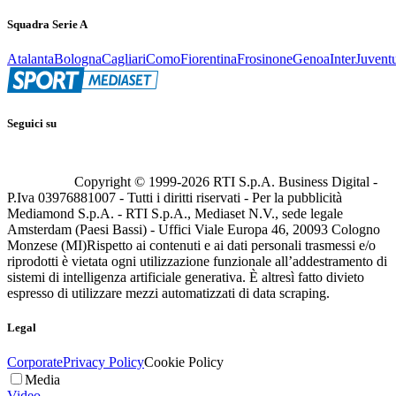
Squadra Serie A
Atalanta
Bologna
Cagliari
Como
Fiorentina
Frosinone
Genoa
Inter
Juvent
Seguici su
Copyright © 1999-
2026
RTI S.p.A. Business Digital -
P.Iva 03976881007 - Tutti i diritti riservati - Per la pubblicità
Mediamond S.p.A. - RTI S.p.A., Mediaset N.V., sede legale
Amsterdam (Paesi Bassi) - Uffici Viale Europa 46, 20093 Cologno
Monzese (MI)
Rispetto ai contenuti e ai dati personali trasmessi e/o
riprodotti è vietata ogni utilizzazione funzionale all’addestramento di
sistemi di intelligenza artificiale generativa. È altresì fatto divieto
espresso di utilizzare mezzi automatizzati di data scraping.
Legal
Corporate
Privacy Policy
Cookie Policy
Media
Video