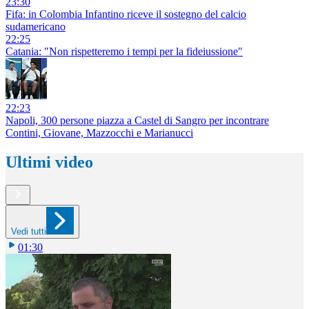
23:30
Fifa: in Colombia Infantino riceve il sostegno del calcio
sudamericano
22:25
Catania: "Non rispetteremo i tempi per la fideiussione"
22:23
Napoli, 300 persone piazza a Castel di Sangro per incontrare
Contini, Giovane, Mazzocchi e Marianucci
Ultimi video
Vedi tutti
01:30