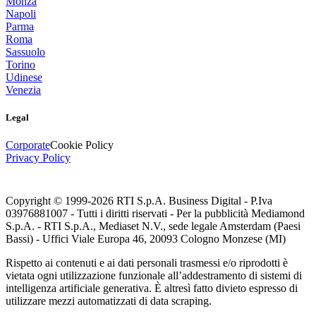
Monza
Napoli
Parma
Roma
Sassuolo
Torino
Udinese
Venezia
Legal
Corporate
Cookie Policy
Privacy Policy
Copyright © 1999-
2026
RTI S.p.A. Business Digital - P.Iva
03976881007 - Tutti i diritti riservati - Per la pubblicità Mediamond
S.p.A. - RTI S.p.A., Mediaset N.V., sede legale Amsterdam (Paesi
Bassi) - Uffici Viale Europa 46, 20093 Cologno Monzese (MI)
Rispetto ai contenuti e ai dati personali trasmessi e/o riprodotti è
vietata ogni utilizzazione funzionale all’addestramento di sistemi di
intelligenza artificiale generativa. È altresì fatto divieto espresso di
utilizzare mezzi automatizzati di data scraping.