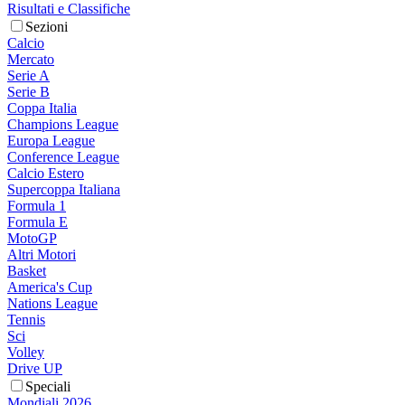
Risultati e Classifiche
Sezioni
Calcio
Mercato
Serie A
Serie B
Coppa Italia
Champions League
Europa League
Conference League
Calcio Estero
Supercoppa Italiana
Formula 1
Formula E
MotoGP
Altri Motori
Basket
America's Cup
Nations League
Tennis
Sci
Volley
Drive UP
Speciali
Mondiali 2026