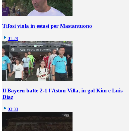
Tifosi viola in estasi per Mastantuono
01:29
Il Bayern batte 2-1 l'Aston Villa, in gol Kim e Luis
Diaz
03:33