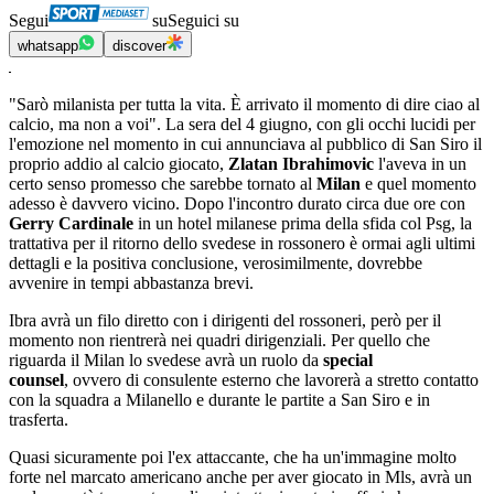
Segui
su
Seguici su
whatsapp
discover
"Sarò milanista per tutta la vita. È arrivato il momento di dire ciao al
calcio, ma non a voi". La sera del 4 giugno, con gli occhi lucidi per
l'emozione nel momento in cui annunciava al pubblico di San Siro il
proprio addio al calcio giocato,
Zlatan Ibrahimovic
l'aveva in un
certo senso promesso che sarebbe tornato al
Milan
e quel momento
adesso è davvero vicino. Dopo l'incontro durato circa due ore con
Gerry Cardinale
in un hotel milanese prima della sfida col Psg, la
trattativa per il ritorno dello svedese in rossonero è ormai agli ultimi
dettagli e la positiva conclusione, verosimilmente, dovrebbe
avvenire in tempi abbastanza brevi.
Ibra avrà un filo diretto con i dirigenti del rossoneri, però per il
momento non rientrerà nei quadri dirigenziali. Per quello che
riguarda il Milan lo svedese avrà un ruolo da
special
counsel
, ovvero di consulente esterno che lavorerà a stretto contatto
con la squadra a Milanello e durante le partite a San Siro e in
trasferta.
Quasi sicuramente poi l'ex attaccante, che ha un'immagine molto
forte nel marcato americano anche per aver giocato in Mls, avrà un