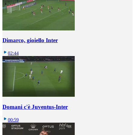
Dimarco, gioiello Inter
02:44
Domani c'è Juventus-Inter
00:59