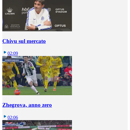
Chivu sul mercato
02:09
Zhegrova, anno zero
02:06