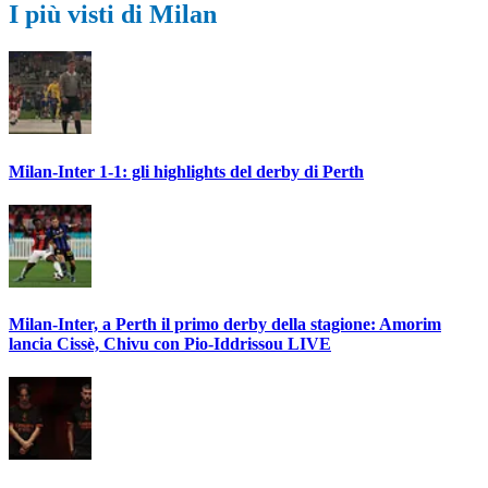
I più visti di Milan
Milan-Inter 1-1: gli highlights del derby di Perth
Milan-Inter, a Perth il primo derby della stagione: Amorim
lancia Cissè, Chivu con Pio-Iddrissou LIVE