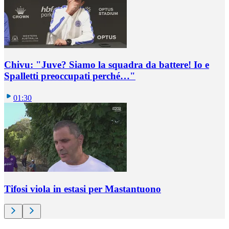
Chivu: "Juve? Siamo la squadra da battere! Io e
Spalletti preoccupati perché…"
01:30
Tifosi viola in estasi per Mastantuono