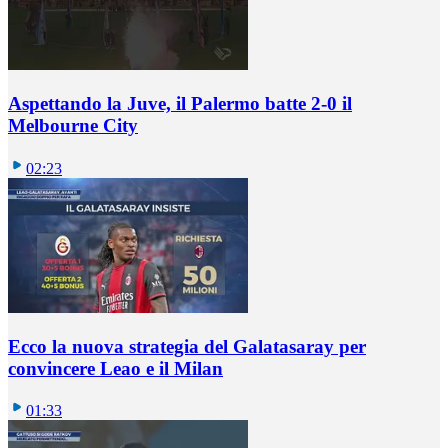
Aspettando la Juve, il Palermo batte 2-0 il
Melbourne City
02:23
Ecco la nuova strategia del Galatasaray per
convincere Leao e il Milan
01:33