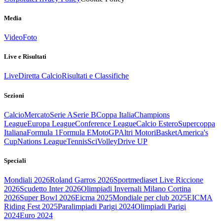
Media
Video
Foto
Live e Risultati
Live
Diretta Calcio
Risultati e Classifiche
Sezioni
Calcio
Mercato
Serie A
Serie B
Coppa Italia
Champions
League
Europa League
Conference League
Calcio Estero
Supercoppa
Italiana
Formula 1
Formula E
MotoGP
Altri Motori
Basket
America's
Cup
Nations League
Tennis
Sci
Volley
Drive UP
Speciali
Mondiali 2026
Roland Garros 2026
Sportmediaset Live Riccione
2026
Scudetto Inter 2026
Olimpiadi Invernali Milano Cortina
2026
Super Bowl 2026
Eicma 2025
Mondiale per club 2025
EICMA
Riding Fest 2025
Paralimpiadi Parigi 2024
Olimpiadi Parigi
2024
Euro 2024