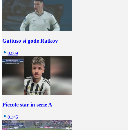
Gattuso si gode Ratkov
02:09
Piccole star in serie A
01:45