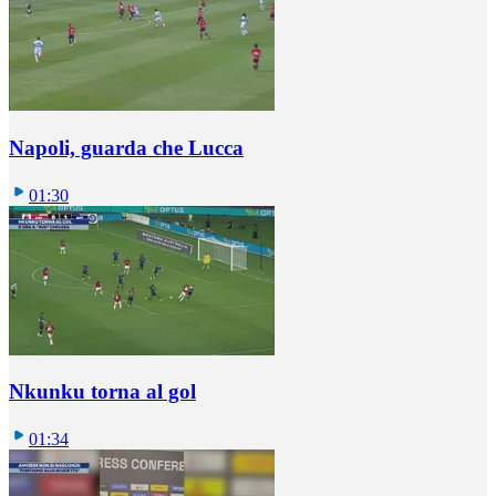
Napoli, guarda che Lucca
01:30
Nkunku torna al gol
01:34