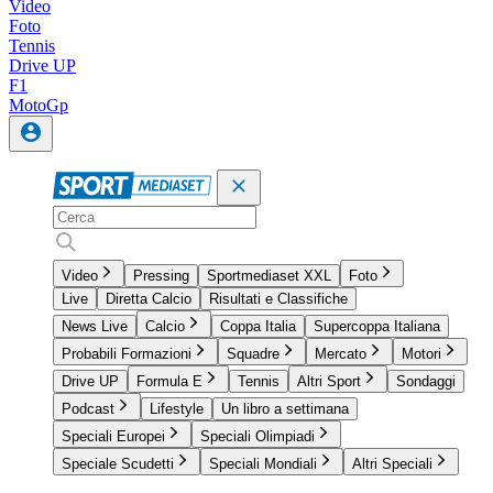
Video
Foto
Tennis
Drive UP
F1
MotoGp
Video
Pressing
Sportmediaset XXL
Foto
Live
Diretta Calcio
Risultati e Classifiche
News Live
Calcio
Coppa Italia
Supercoppa Italiana
Probabili Formazioni
Squadre
Mercato
Motori
Drive UP
Formula E
Tennis
Altri Sport
Sondaggi
Podcast
Lifestyle
Un libro a settimana
Speciali Europei
Speciali Olimpiadi
Speciale Scudetti
Speciali Mondiali
Altri Speciali