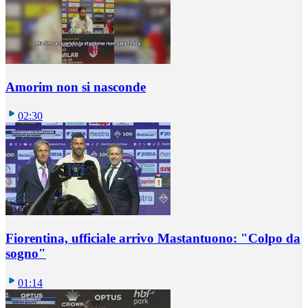
Amorim non si nasconde
02:30
Fiorentina, ufficiale arrivo Mastantuono: "Colpo da
sogno"
01:14