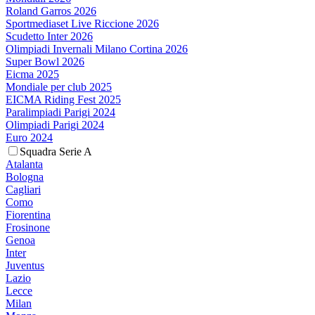
Roland Garros 2026
Sportmediaset Live Riccione 2026
Scudetto Inter 2026
Olimpiadi Invernali Milano Cortina 2026
Super Bowl 2026
Eicma 2025
Mondiale per club 2025
EICMA Riding Fest 2025
Paralimpiadi Parigi 2024
Olimpiadi Parigi 2024
Euro 2024
Squadra Serie A
Atalanta
Bologna
Cagliari
Como
Fiorentina
Frosinone
Genoa
Inter
Juventus
Lazio
Lecce
Milan