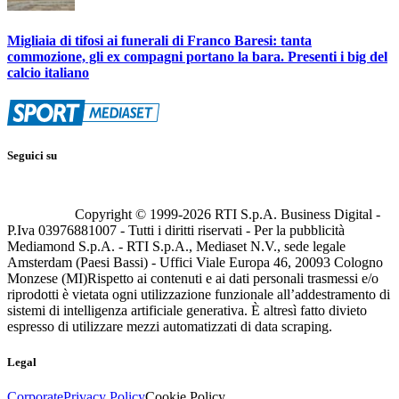
Migliaia di tifosi ai funerali di Franco Baresi: tanta
commozione, gli ex compagni portano la bara. Presenti i big del
calcio italiano
Seguici su
Copyright © 1999-
2026
RTI S.p.A. Business Digital -
P.Iva 03976881007 - Tutti i diritti riservati - Per la pubblicità
Mediamond S.p.A. - RTI S.p.A., Mediaset N.V., sede legale
Amsterdam (Paesi Bassi) - Uffici Viale Europa 46, 20093 Cologno
Monzese (MI)
Rispetto ai contenuti e ai dati personali trasmessi e/o
riprodotti è vietata ogni utilizzazione funzionale all’addestramento di
sistemi di intelligenza artificiale generativa. È altresì fatto divieto
espresso di utilizzare mezzi automatizzati di data scraping.
Legal
Corporate
Privacy Policy
Cookie Policy