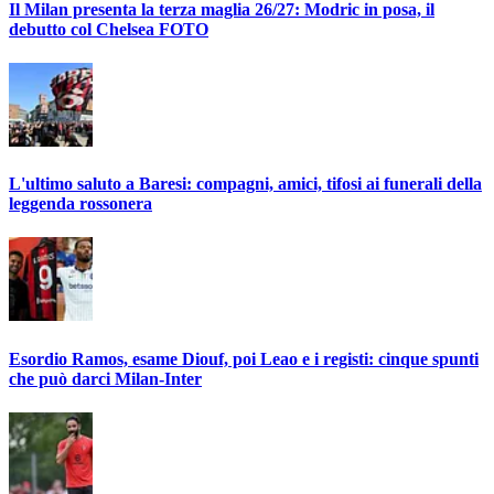
Il Milan presenta la terza maglia 26/27: Modric in posa, il
debutto col Chelsea FOTO
L'ultimo saluto a Baresi: compagni, amici, tifosi ai funerali della
leggenda rossonera
Esordio Ramos, esame Diouf, poi Leao e i registi: cinque spunti
che può darci Milan-Inter