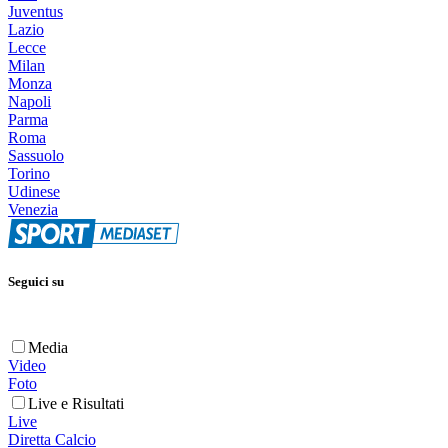
Juventus
Lazio
Lecce
Milan
Monza
Napoli
Parma
Roma
Sassuolo
Torino
Udinese
Venezia
Seguici su
Media
Video
Foto
Live e Risultati
Live
Diretta Calcio