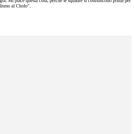
ol. Mi piace questa cosa, perché le squadre si costruiscono prima per
olismo al Cholo".