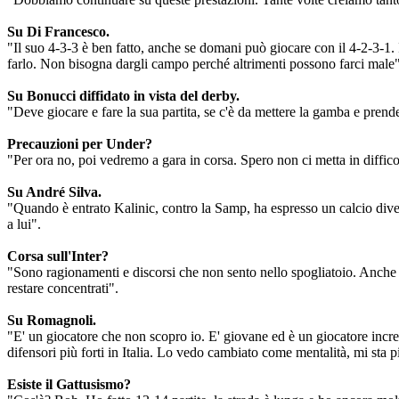
Su Di Francesco.
"Il suo 4-3-3 è ben fatto, anche se domani può giocare con il 4-2-3-1. 
farlo. Non bisogna dargli campo perché altrimenti possono farci male"
Su Bonucci diffidato in vista del derby.
"Deve giocare e fare la sua partita, se c'è da mettere la gamba e prende
Precauzioni per Under?
"Per ora no, poi vedremo a gara in corsa. Spero non ci metta in diffi
Su André Silva.
"Quando è entrato Kalinic, contro la Samp, ha espresso un calcio dive
a lui".
Corsa sull'Inter?
"Sono ragionamenti e discorsi che non sento nello spogliatoio. Anche
restare concentrati".
Su Romagnoli.
"E' un giocatore che non scopro io. E' giovane ed è un giocatore incr
difensori più forti in Italia. Lo vedo cambiato come mentalità, mi sta
Esiste il Gattusismo?