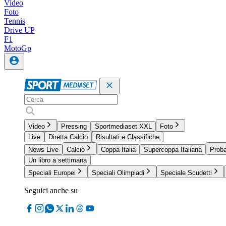
Video
Foto
Tennis
Drive UP
F1
MotoGp
Video
Pressing
Sportmediaset XXL
Foto
Live
Diretta Calcio
Risultati e Classifiche
News Live
Calcio
Coppa Italia
Supercoppa Italiana
Proba
Un libro a settimana
Speciali Europei
Speciali Olimpiadi
Speciale Scudetti
Seguici anche su