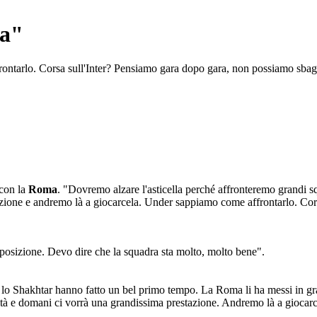
la"
ontarlo. Corsa sull'Inter? Pensiamo gara dopo gara, non possiamo sbagl
 con la
Roma
. "Dovremo alzare l'asticella perché affronteremo grandi s
estazione e andremo là a giocarcela. Under sappiamo come affrontarlo. Co
posizione. Devo dire che la squadra sta molto, molto bene".
 lo Shakhtar hanno fatto un bel primo tempo. La Roma li ha messi in gr
oltà e domani ci vorrà una grandissima prestazione. Andremo là a giocar