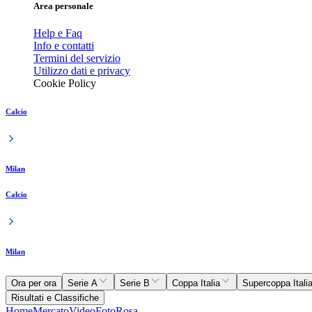
Area personale
Help e Faq
Info e contatti
Termini del servizio
Utilizzo dati e privacy
Cookie Policy
Calcio
Milan
Calcio
Milan
Ora per ora
Serie A
Serie B
Coppa Italia
Supercoppa Itali
Risultati e Classifiche
Home
Mercato
Video
Foto
Rosa