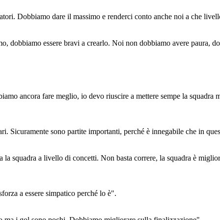
atori. Dobbiamo dare il massimo e renderci conto anche noi a che livello
mo, dobbiamo essere bravi a crearlo. Noi non dobbiamo avere paura, dob
biamo ancora fare meglio, io devo riuscire a mettere sempe la squadra
ari. Sicuramente sono partite importanti, perché è innegabile che in que
la squadra a livello di concetti. Non basta correre, la squadra è miglior
sforza a essere simpatico perché lo è".
o ma i gol sono pochi. Dobbiamo migliorare sulla finalizzazione".