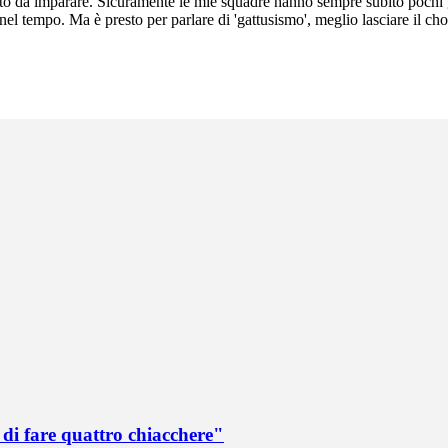
lto da imparare. Sicuramente le mie squadre hanno sempre subito pochi g
 nel tempo. Ma è presto per parlare di 'gattusismo', meglio lasciare il ch
di fare quattro chiacchere"