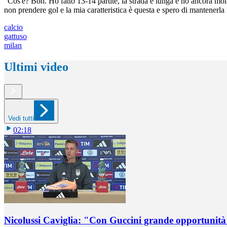
"Cos'è? Boh. Ho fatto 13-14 partite, la strada è lunga e ho ancora mo
non prendere gol e la mia caratteristica è questa e spero di mantenerla
calcio
gattuso
milan
Ultimi video
Vedi tutti
02:18
Nicolussi Caviglia: "Con Guccini grande opportunità 