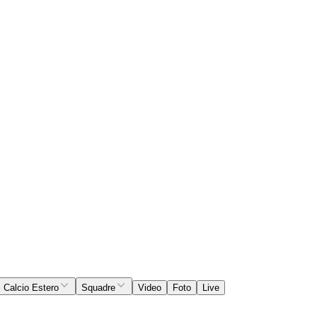
Calcio Estero
Squadre
Video
Foto
Live