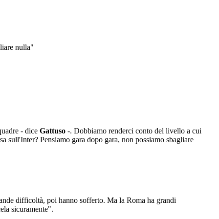
iare nulla"
quadre - dice
Gattuso
-. Dobbiamo renderci conto del livello a cui
rsa sull'Inter? Pensiamo gara dopo gara, non possiamo sbagliare
ande difficoltà, poi hanno sofferto. Ma la Roma ha grandi
cela sicuramente".