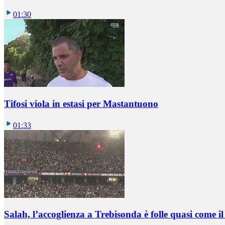
01:30
Tifosi viola in estasi per Mastantuono
01:33
Salah, l’accoglienza a Trebisonda è folle quasi come i