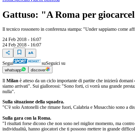
Gattuso: "A Roma per giocarce
Il tecnico rossonero in conferenza stampa: "Under sappiamo come affr
24 Feb 2018 - 16:07
24 Feb 2018 - 16:07
Segui
su
Seguici su
whatsapp
discover
Il
Milan
è atteso da un ciclo importante di partite che inizierà domani
siamo arrivati". Sui giallorossi: "Sono forti, ci vorrà una grande pr
nulla".
Sulla situazione della squadra.
"C'è solo Antonelli che rimane fuori, Calabria e Musacchio sono a dis
Sulla gara con la Roma.
"I risultati forse dicono che non sono nel miglior momento, ma contro
individualità, hanno giocatori che ti possono mettere in grande diffic