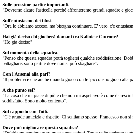
Sulle prossime partite importanti.
"Dovremo alzare l'asticella perché affronteremo grandi squadre e gioc
Sull'entusiasmo dei tifosi.
"Ora lo abbiamo acceso, ma bisogna continuare. E' vero, c'è entusias
Hai già deciso chi giocherà domani tra Kalinic e Cutrone?
"Ho già deciso".
Sul momento della squadra.
"Penso che questa squadra potrà togliersi qualche soddisfazione. Dob
battagliare, sono partite dove non si può sbagliare".
Con l'Arsenal alla pari?
"Il problema è che anche quando gioco con le 'piccole' io gioco alla p
A che punto sei?
"La cosa che mi piace di più e che non mi aspettavo è come è cresciuta 
soddisfatto. Sono molto contento".
Sul rapporto con Totti.
"C'è grande amicizia e rispetto. Ci sentiamo spesso. Francesco non si 
Dove può migliorare questa squadra?
"Dobbiamo continuare su queste prestazioni. Tante volte creiamo tant