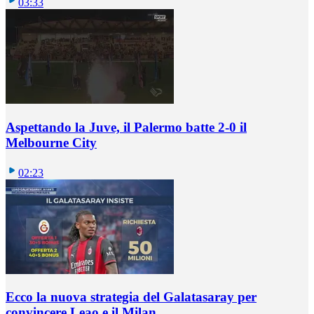
03:33
Aspettando la Juve, il Palermo batte 2-0 il
Melbourne City
02:23
Ecco la nuova strategia del Galatasaray per
convincere Leao e il Milan