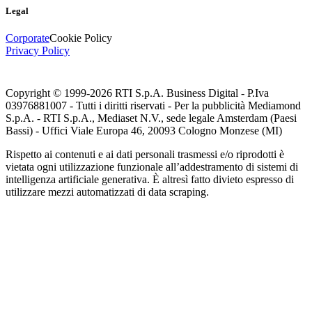
Legal
Corporate
Cookie Policy
Privacy Policy
Copyright © 1999-
2026
RTI S.p.A. Business Digital - P.Iva
03976881007 - Tutti i diritti riservati - Per la pubblicità Mediamond
S.p.A. - RTI S.p.A., Mediaset N.V., sede legale Amsterdam (Paesi
Bassi) - Uffici Viale Europa 46, 20093 Cologno Monzese (MI)
Rispetto ai contenuti e ai dati personali trasmessi e/o riprodotti è
vietata ogni utilizzazione funzionale all’addestramento di sistemi di
intelligenza artificiale generativa. È altresì fatto divieto espresso di
utilizzare mezzi automatizzati di data scraping.