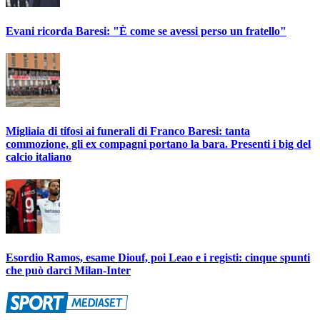
Evani ricorda Baresi: "È come se avessi perso un fratello"
Migliaia di tifosi ai funerali di Franco Baresi: tanta
commozione, gli ex compagni portano la bara. Presenti i big del
calcio italiano
Esordio Ramos, esame Diouf, poi Leao e i registi: cinque spunti
che può darci Milan-Inter