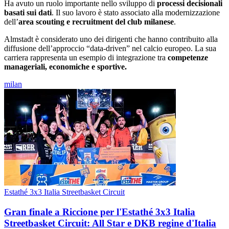
Ha avuto un ruolo importante nello sviluppo di
processi decisionali
basati sui dati
. Il suo lavoro è stato associato alla modernizzazione
dell’
area scouting e recruitment del club milanese
.
Almstadt è considerato uno dei dirigenti che hanno contribuito alla
diffusione dell’approccio “data-driven” nel calcio europeo. La sua
carriera rappresenta un esempio di integrazione tra
competenze
manageriali, economiche e sportive.
milan
Estathé 3x3 Italia Streetbasket Circuit
Gran finale a Riccione per l'Estathé 3x3 Italia
Streetbasket Circuit: All Star e DKB regine d'Italia