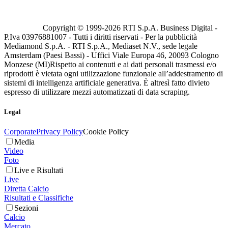
Copyright © 1999-
2026
RTI S.p.A. Business Digital -
P.Iva 03976881007 - Tutti i diritti riservati - Per la pubblicità
Mediamond S.p.A. - RTI S.p.A., Mediaset N.V., sede legale
Amsterdam (Paesi Bassi) - Uffici Viale Europa 46, 20093 Cologno
Monzese (MI)
Rispetto ai contenuti e ai dati personali trasmessi e/o
riprodotti è vietata ogni utilizzazione funzionale all’addestramento di
sistemi di intelligenza artificiale generativa. È altresì fatto divieto
espresso di utilizzare mezzi automatizzati di data scraping.
Legal
Corporate
Privacy Policy
Cookie Policy
Media
Video
Foto
Live e Risultati
Live
Diretta Calcio
Risultati e Classifiche
Sezioni
Calcio
Mercato