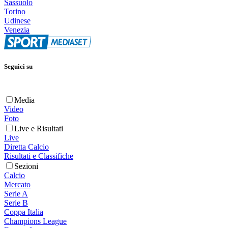
Sassuolo
Torino
Udinese
Venezia
Seguici su
Media
Video
Foto
Live e Risultati
Live
Diretta Calcio
Risultati e Classifiche
Sezioni
Calcio
Mercato
Serie A
Serie B
Coppa Italia
Champions League