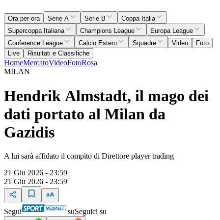
Ora per ora
Serie A
Serie B
Coppa Italia
Supercoppa Italiana
Champions League
Europa League
Conference League
Calcio Estero
Squadre
Video
Foto
Live
Risultati e Classifiche
Home
Mercato
Video
Foto
Rosa
MILAN
Hendrik Almstadt, il mago dei
dati portato al Milan da
Gazidis
A lui sarà affidato il compito di Direttore player trading
21 Giu 2026 - 23:59
21 Giu 2026 - 23:59
Segui
su
Seguici su