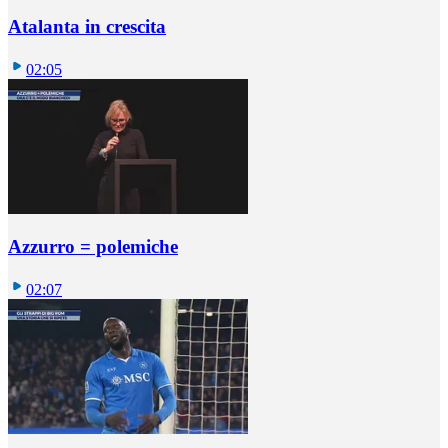
Atalanta in crescita
02:05
Azzurro = polemiche
02:07