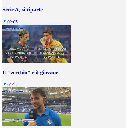
Serie A, si riparte
02:05
Il "vecchio" e il giovane
01:22