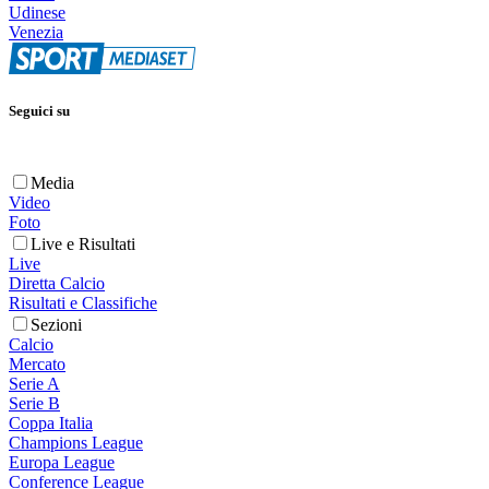
Udinese
Venezia
Seguici su
Media
Video
Foto
Live e Risultati
Live
Diretta Calcio
Risultati e Classifiche
Sezioni
Calcio
Mercato
Serie A
Serie B
Coppa Italia
Champions League
Europa League
Conference League