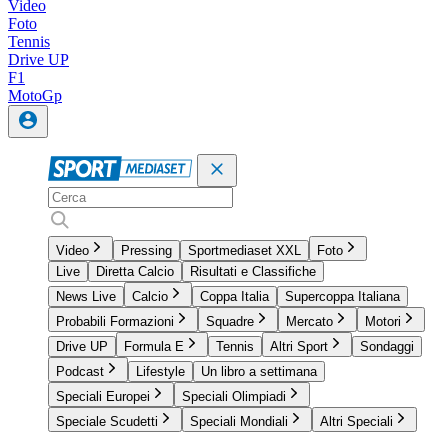
Video
Foto
Tennis
Drive UP
F1
MotoGp
Video
Pressing
Sportmediaset XXL
Foto
Live
Diretta Calcio
Risultati e Classifiche
News Live
Calcio
Coppa Italia
Supercoppa Italiana
Probabili Formazioni
Squadre
Mercato
Motori
Drive UP
Formula E
Tennis
Altri Sport
Sondaggi
Podcast
Lifestyle
Un libro a settimana
Speciali Europei
Speciali Olimpiadi
Speciale Scudetti
Speciali Mondiali
Altri Speciali