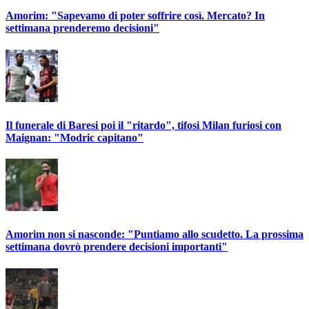
Amorim: "Sapevamo di poter soffrire così. Mercato? In
settimana prenderemo decisioni"
Il funerale di Baresi poi il "ritardo", tifosi Milan furiosi con
Maignan: "Modric capitano"
Amorim non si nasconde: "Puntiamo allo scudetto. La prossima
settimana dovrò prendere decisioni importanti"