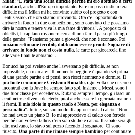
Milan
: "
È stata una scelta difficile perché mi ero abituato a certi
standard
, anche all'Europa importante. Fare un passo indietro era
difficile ma il Milan mi ha convinto subito col progetto e con
l'entusiasmo, che ora stiamo ritrovando. Ora c'è l'opportunità di
arrivare in fondo in due competizioni, sono convinto che possiamo
dire la nostra e tenere viva la mia fame di vittoria". A proposito di
obiettivi, il capitano rossonero cerca di non fare il passo più lungo
della gamba: "Pensiamo prima a giovedì, che non è scontato. Poi
iniziano settimane terribili, dobbiamo essere pronti
.
Sognare di
arrivare in fondo non ci costa nulla
, le carte per giocarcela fino
alle varie finali le abbiamo".
Bonucci ha poi svelato anche l'avversario più difficile, se non
impossibile, da marcare: "Il momento peggiore è quando sei prima
di una grande partita e ci pensi, non riesci nemmeno a dormire.
Il
più forte comunque è Cristiano Ronaldo
, ogni volta che ci siamo
incontrati con la Juve ha sempre fatto gol. Insieme a Messi, sono i
due fuoriclasse per eccellenza. Rubano sempre il tempo, gli lasci un
centimetro e diventa deleterio, puoi anche essere in giornata ma non
li fermi.
Il mio idolo in questo ruolo è Nesta, per eleganza e
personalità
". Infine, sul suo modo di approcciarsi al calcio: "Non
ho mai avuto un piano B. Io mi approcciavo al calcio con ferocia
perché non volevo fallire, c'era solo studio e calcio. Il sabato sera gli
altri uscivano, io stavo sul pezzo facendo il sognatore. Ci sono
riuscito.
Una parte di me rimane sempre bambino
per continuare