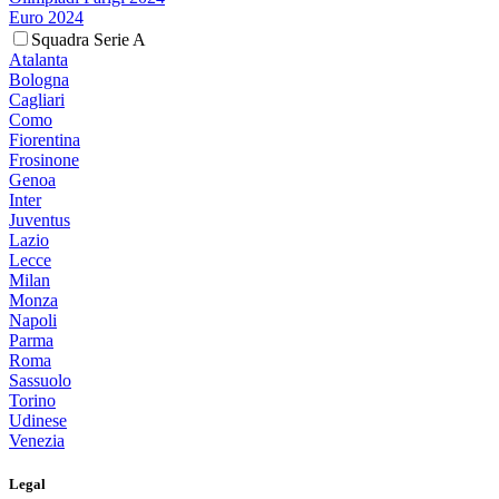
Euro 2024
Squadra Serie A
Atalanta
Bologna
Cagliari
Como
Fiorentina
Frosinone
Genoa
Inter
Juventus
Lazio
Lecce
Milan
Monza
Napoli
Parma
Roma
Sassuolo
Torino
Udinese
Venezia
Legal