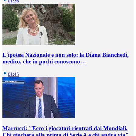
01:36
L'ipotesi Nazionale e non solo: la Diana Bianchedi,
medico, che in pochi conoscono…
01:45
Marrucci: "Ecco i giocatori rientrati dai Mondiali.
Chi giocherà alla prima di Serie A e chi andrà via"