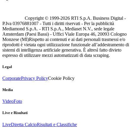
Copyright © 1999-
2026
RTI S.p.A. Business Digital -
P.Iva 03976881007 - Tutti i diritti riservati - Per la pubblicità
Mediamond S.p.A. - RTI S.p.A., Mediaset N.V., sede legale
Amsterdam (Paesi Bassi) - Uffici Viale Europa 46, 20093 Cologno
Monzese (MI)
Rispetto ai contenuti e ai dati personali trasmessi e/o
riprodotti è vietata ogni utilizzazione funzionale all’addestramento di
sistemi di intelligenza artificiale generativa. È altresì fatto divieto
espresso di utilizzare mezzi automatizzati di data scraping.
Legal
Corporate
Privacy Policy
Cookie Policy
Media
Video
Foto
Live e Risultati
Live
Diretta Calcio
Risultati e Classifiche