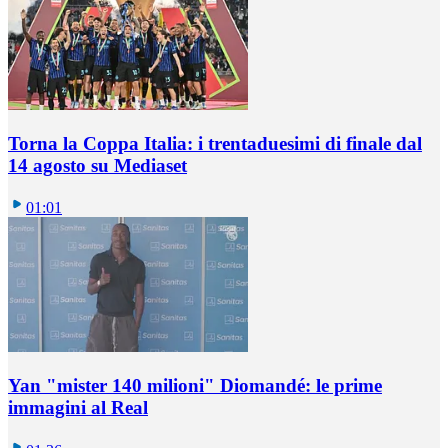
Torna la Coppa Italia: i trentaduesimi di finale dal
14 agosto su Mediaset
01:01
Yan "mister 140 milioni" Diomandé: le prime
immagini al Real