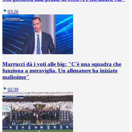
03:26
Marrucci dà i voti alle big: "C'è una squadra che
funziona a meraviglia. Un allenatore ha iniziato
malissimo"
02:39