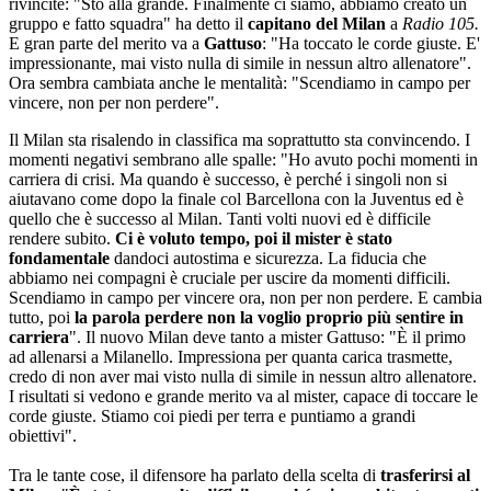
rivincite: "Sto alla grande. Finalmente ci siamo, abbiamo creato un
gruppo e fatto squadra" ha detto il
capitano del Milan
a
Radio 105.
E gran parte del merito va a
Gattuso
: "Ha toccato le corde giuste. E'
impressionante, mai visto nulla di simile in nessun altro allenatore".
Ora sembra cambiata anche le mentalità: "Scendiamo in campo per
vincere, non per non perdere".
Il Milan sta risalendo in classifica ma soprattutto sta convincendo. I
momenti negativi sembrano alle spalle: "Ho avuto pochi momenti in
carriera di crisi. Ma quando è successo, è perché i singoli non si
aiutavano come dopo la finale col Barcellona con la Juventus ed è
quello che è successo al Milan. Tanti volti nuovi ed è difficile
rendere subito.
Ci è voluto tempo, poi il mister è stato
fondamentale
dandoci autostima e sicurezza. La fiducia che
abbiamo nei compagni è cruciale per uscire da momenti difficili.
Scendiamo in campo per vincere ora, non per non perdere. E cambia
tutto, poi
la parola perdere non la voglio proprio più sentire in
carriera
". Il nuovo Milan deve tanto a mister Gattuso: "È il primo
ad allenarsi a Milanello. Impressiona per quanta carica trasmette,
credo di non aver mai visto nulla di simile in nessun altro allenatore.
I risultati si vedono e grande merito va al mister, capace di toccare le
corde giuste. Stiamo coi piedi per terra e puntiamo a grandi
obiettivi".
Tra le tante cose, il difensore ha parlato della scelta di
trasferirsi al