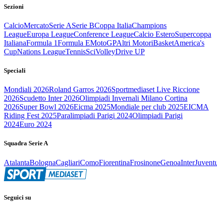
Sezioni
Calcio
Mercato
Serie A
Serie B
Coppa Italia
Champions
League
Europa League
Conference League
Calcio Estero
Supercoppa
Italiana
Formula 1
Formula E
MotoGP
Altri Motori
Basket
America's
Cup
Nations League
Tennis
Sci
Volley
Drive UP
Speciali
Mondiali 2026
Roland Garros 2026
Sportmediaset Live Riccione
2026
Scudetto Inter 2026
Olimpiadi Invernali Milano Cortina
2026
Super Bowl 2026
Eicma 2025
Mondiale per club 2025
EICMA
Riding Fest 2025
Paralimpiadi Parigi 2024
Olimpiadi Parigi
2024
Euro 2024
Squadra Serie A
Atalanta
Bologna
Cagliari
Como
Fiorentina
Frosinone
Genoa
Inter
Juvent
Seguici su