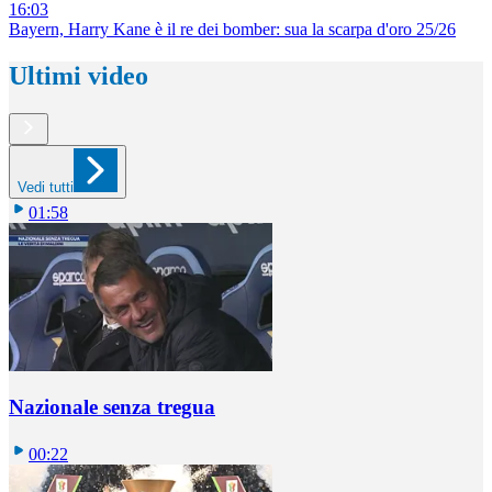
16:03
Bayern, Harry Kane è il re dei bomber: sua la scarpa d'oro 25/26
Ultimi video
Vedi tutti
01:58
Nazionale senza tregua
00:22