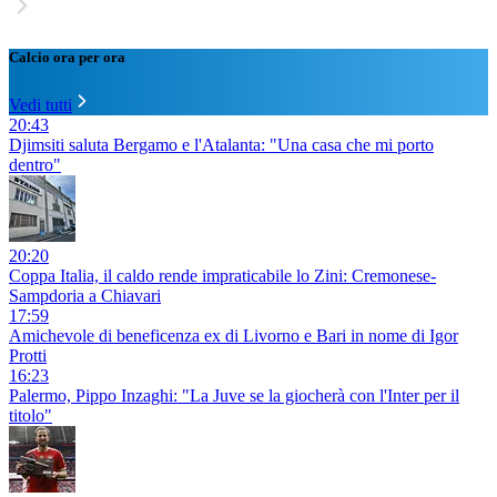
Calcio ora per ora
Vedi tutti
20:43
Djimsiti saluta Bergamo e l'Atalanta: "Una casa che mi porto
dentro"
20:20
Coppa Italia, il caldo rende impraticabile lo Zini: Cremonese-
Sampdoria a Chiavari
17:59
Amichevole di beneficenza ex di Livorno e Bari in nome di Igor
Protti
16:23
Palermo, Pippo Inzaghi: "La Juve se la giocherà con l'Inter per il
titolo"