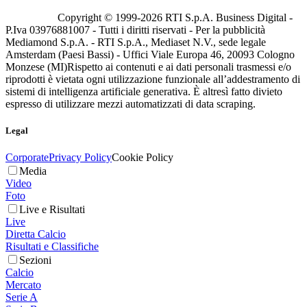
Copyright © 1999-
2026
RTI S.p.A. Business Digital -
P.Iva 03976881007 - Tutti i diritti riservati - Per la pubblicità
Mediamond S.p.A. - RTI S.p.A., Mediaset N.V., sede legale
Amsterdam (Paesi Bassi) - Uffici Viale Europa 46, 20093 Cologno
Monzese (MI)
Rispetto ai contenuti e ai dati personali trasmessi e/o
riprodotti è vietata ogni utilizzazione funzionale all’addestramento di
sistemi di intelligenza artificiale generativa. È altresì fatto divieto
espresso di utilizzare mezzi automatizzati di data scraping.
Legal
Corporate
Privacy Policy
Cookie Policy
Media
Video
Foto
Live e Risultati
Live
Diretta Calcio
Risultati e Classifiche
Sezioni
Calcio
Mercato
Serie A