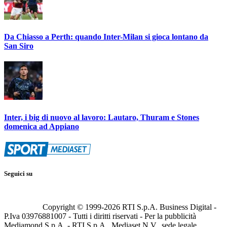
Da Chiasso a Perth: quando Inter-Milan si gioca lontano da
San Siro
Inter, i big di nuovo al lavoro: Lautaro, Thuram e Stones
domenica ad Appiano
Seguici su
Copyright © 1999-
2026
RTI S.p.A. Business Digital -
P.Iva 03976881007 - Tutti i diritti riservati - Per la pubblicità
Mediamond S.p.A. - RTI S.p.A., Mediaset N.V., sede legale