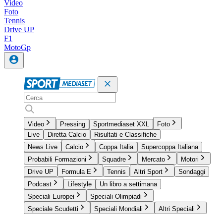
Video
Foto
Tennis
Drive UP
F1
MotoGp
Video
Pressing
Sportmediaset XXL
Foto
Live
Diretta Calcio
Risultati e Classifiche
News Live
Calcio
Coppa Italia
Supercoppa Italiana
Probabili Formazioni
Squadre
Mercato
Motori
Drive UP
Formula E
Tennis
Altri Sport
Sondaggi
Podcast
Lifestyle
Un libro a settimana
Speciali Europei
Speciali Olimpiadi
Speciale Scudetti
Speciali Mondiali
Altri Speciali