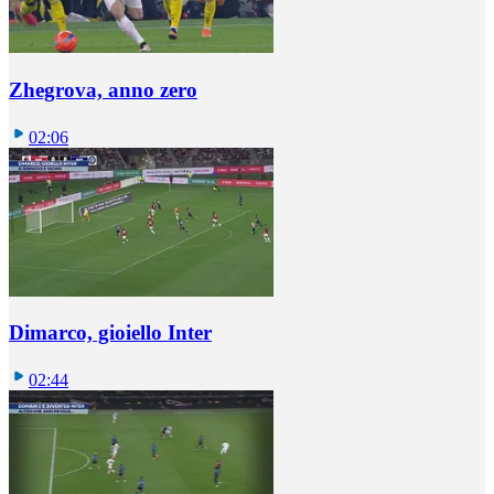
Zhegrova, anno zero
02:06
Dimarco, gioiello Inter
02:44