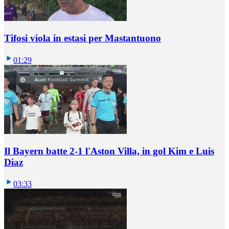
Tifosi viola in estasi per Mastantuono
01:29
Il Bayern batte 2-1 l'Aston Villa, in gol Kim e Luis
Diaz
03:33