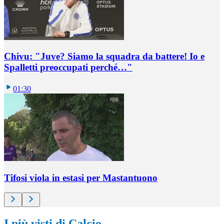
Chivu: "Juve? Siamo la squadra da battere! Io e
Spalletti preoccupati perché…"
01:30
Tifosi viola in estasi per Mastantuono
I più visti di Calcio