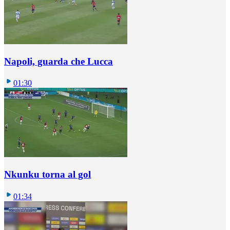
Napoli, guarda che Lucca
01:30
Nkunku torna al gol
01:34