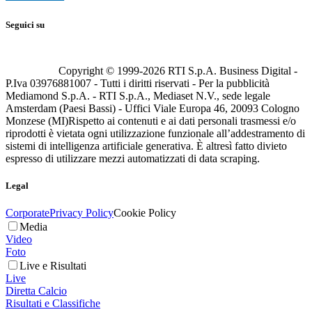
Seguici su
Copyright © 1999-
2026
RTI S.p.A. Business Digital -
P.Iva 03976881007 - Tutti i diritti riservati - Per la pubblicità
Mediamond S.p.A. - RTI S.p.A., Mediaset N.V., sede legale
Amsterdam (Paesi Bassi) - Uffici Viale Europa 46, 20093 Cologno
Monzese (MI)
Rispetto ai contenuti e ai dati personali trasmessi e/o
riprodotti è vietata ogni utilizzazione funzionale all’addestramento di
sistemi di intelligenza artificiale generativa. È altresì fatto divieto
espresso di utilizzare mezzi automatizzati di data scraping.
Legal
Corporate
Privacy Policy
Cookie Policy
Media
Video
Foto
Live e Risultati
Live
Diretta Calcio
Risultati e Classifiche