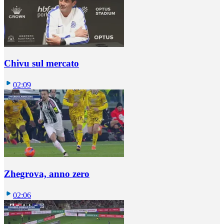
Chivu sul mercato
02:09
Zhegrova, anno zero
02:06