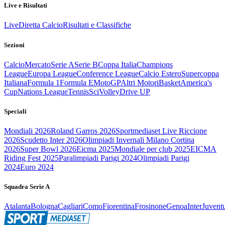
Live e Risultati
Live
Diretta Calcio
Risultati e Classifiche
Sezioni
Calcio
Mercato
Serie A
Serie B
Coppa Italia
Champions
League
Europa League
Conference League
Calcio Estero
Supercoppa
Italiana
Formula 1
Formula E
MotoGP
Altri Motori
Basket
America's
Cup
Nations League
Tennis
Sci
Volley
Drive UP
Speciali
Mondiali 2026
Roland Garros 2026
Sportmediaset Live Riccione
2026
Scudetto Inter 2026
Olimpiadi Invernali Milano Cortina
2026
Super Bowl 2026
Eicma 2025
Mondiale per club 2025
EICMA
Riding Fest 2025
Paralimpiadi Parigi 2024
Olimpiadi Parigi
2024
Euro 2024
Squadra Serie A
Atalanta
Bologna
Cagliari
Como
Fiorentina
Frosinone
Genoa
Inter
Juvent