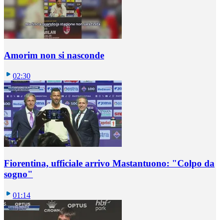
Amorim non si nasconde
02:30
Fiorentina, ufficiale arrivo Mastantuono: "Colpo da
sogno"
01:14