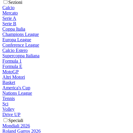
Sezioni
Calcio
Mercato
Serie A
Serie B
Coppa Italia
Champions League
Europa League
Conference League
Calcio Estero
Supercoppa Italiana
Formula 1
Formula E
MotoGP
Altri Motori
Basket
America's Cup
Nations League
Tennis
Sci
Volley
Drive UP
Speciali
Mondiali 2026
Roland Garros 2026