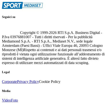
Seguici su
Copyright © 1999-
2026
RTI S.p.A. Business Digital -
P.Iva 03976881007 - Tutti i diritti riservati - Per la pubblicità
Mediamond S.p.A. - RTI S.p.A., Mediaset N.V., sede legale
Amsterdam (Paesi Bassi) - Uffici Viale Europa 46, 20093 Cologno
Monzese (MI)
Rispetto ai contenuti e ai dati personali trasmessi e/o
riprodotti è vietata ogni utilizzazione funzionale all’addestramento di
sistemi di intelligenza artificiale generativa. È altresì fatto divieto
espresso di utilizzare mezzi automatizzati di data scraping.
Legal
Corporate
Privacy Policy
Cookie Policy
Media
Video
Foto