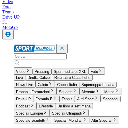
Video
Foto
Tennis
Drive UP
F1
MotoGp
Video
Pressing
Sportmediaset XXL
Foto
Live
Diretta Calcio
Risultati e Classifiche
News Live
Calcio
Coppa Italia
Supercoppa Italiana
Probabili Formazioni
Squadre
Mercato
Motori
Drive UP
Formula E
Tennis
Altri Sport
Sondaggi
Podcast
Lifestyle
Un libro a settimana
Speciali Europei
Speciali Olimpiadi
Speciale Scudetti
Speciali Mondiali
Altri Speciali