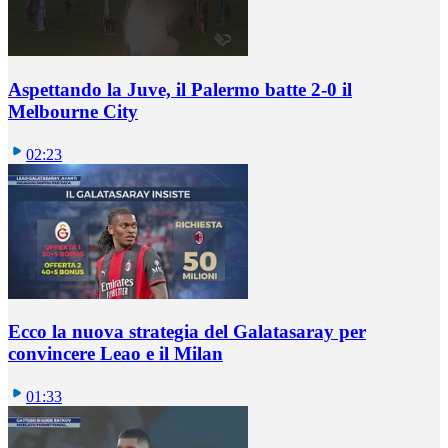
Aspettando la Juve, il Palermo batte 2-0 il
Melbourne City
02:23
Ecco la nuova strategia del Galatasaray per
convincere Leao e il Milan
01:33