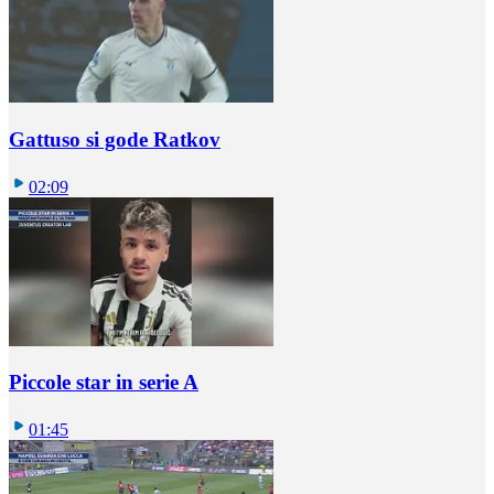
Gattuso si gode Ratkov
02:09
Piccole star in serie A
01:45