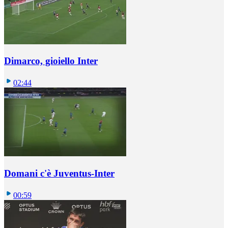
Dimarco, gioiello Inter
02:44
Domani c'è Juventus-Inter
00:59