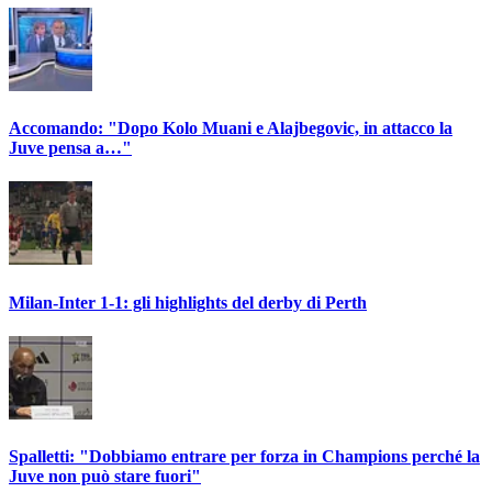
Accomando: "Dopo Kolo Muani e Alajbegovic, in attacco la
Juve pensa a…"
Milan-Inter 1-1: gli highlights del derby di Perth
Spalletti: "Dobbiamo entrare per forza in Champions perché la
Juve non può stare fuori"