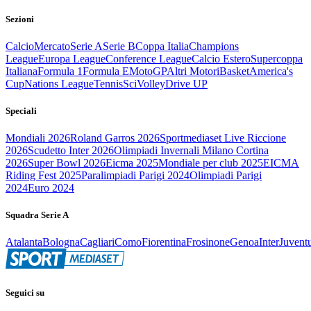
Sezioni
Calcio
Mercato
Serie A
Serie B
Coppa Italia
Champions
League
Europa League
Conference League
Calcio Estero
Supercoppa
Italiana
Formula 1
Formula E
MotoGP
Altri Motori
Basket
America's
Cup
Nations League
Tennis
Sci
Volley
Drive UP
Speciali
Mondiali 2026
Roland Garros 2026
Sportmediaset Live Riccione
2026
Scudetto Inter 2026
Olimpiadi Invernali Milano Cortina
2026
Super Bowl 2026
Eicma 2025
Mondiale per club 2025
EICMA
Riding Fest 2025
Paralimpiadi Parigi 2024
Olimpiadi Parigi
2024
Euro 2024
Squadra Serie A
Atalanta
Bologna
Cagliari
Como
Fiorentina
Frosinone
Genoa
Inter
Juvent
Seguici su