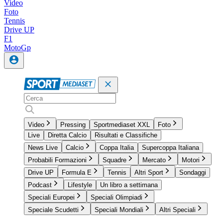
Video
Foto
Tennis
Drive UP
F1
MotoGp
Video
Pressing
Sportmediaset XXL
Foto
Live
Diretta Calcio
Risultati e Classifiche
News Live
Calcio
Coppa Italia
Supercoppa Italiana
Probabili Formazioni
Squadre
Mercato
Motori
Drive UP
Formula E
Tennis
Altri Sport
Sondaggi
Podcast
Lifestyle
Un libro a settimana
Speciali Europei
Speciali Olimpiadi
Speciale Scudetti
Speciali Mondiali
Altri Speciali