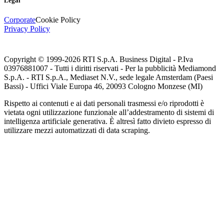
Legal
Corporate
Cookie Policy
Privacy Policy
Copyright © 1999-
2026
RTI S.p.A. Business Digital - P.Iva
03976881007 - Tutti i diritti riservati - Per la pubblicità Mediamond
S.p.A. - RTI S.p.A., Mediaset N.V., sede legale Amsterdam (Paesi
Bassi) - Uffici Viale Europa 46, 20093 Cologno Monzese (MI)
Rispetto ai contenuti e ai dati personali trasmessi e/o riprodotti è
vietata ogni utilizzazione funzionale all’addestramento di sistemi di
intelligenza artificiale generativa. È altresì fatto divieto espresso di
utilizzare mezzi automatizzati di data scraping.