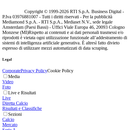
Copyright © 1999-
2026
RTI S.p.A. Business Digital -
P.Iva 03976881007 - Tutti i diritti riservati - Per la pubblicità
Mediamond S.p.A. - RTI S.p.A., Mediaset N.V., sede legale
Amsterdam (Paesi Bassi) - Uffici Viale Europa 46, 20093 Cologno
Monzese (MI)
Rispetto ai contenuti e ai dati personali trasmessi e/o
riprodotti è vietata ogni utilizzazione funzionale all’addestramento di
sistemi di intelligenza artificiale generativa. È altresì fatto divieto
espresso di utilizzare mezzi automatizzati di data scraping.
Legal
Corporate
Privacy Policy
Cookie Policy
Media
Video
Foto
Live e Risultati
Live
Diretta Calcio
Risultati e Classifiche
Sezioni
Calcio
Mercato
Serie A