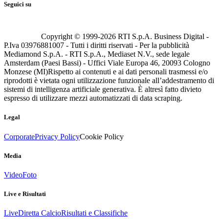
Seguici su
Copyright © 1999-
2026
RTI S.p.A. Business Digital -
P.Iva 03976881007 - Tutti i diritti riservati - Per la pubblicità
Mediamond S.p.A. - RTI S.p.A., Mediaset N.V., sede legale
Amsterdam (Paesi Bassi) - Uffici Viale Europa 46, 20093 Cologno
Monzese (MI)
Rispetto ai contenuti e ai dati personali trasmessi e/o
riprodotti è vietata ogni utilizzazione funzionale all’addestramento di
sistemi di intelligenza artificiale generativa. È altresì fatto divieto
espresso di utilizzare mezzi automatizzati di data scraping.
Legal
Corporate
Privacy Policy
Cookie Policy
Media
Video
Foto
Live e Risultati
Live
Diretta Calcio
Risultati e Classifiche