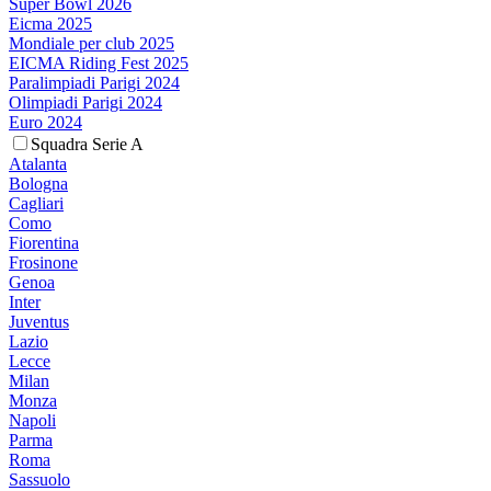
Super Bowl 2026
Eicma 2025
Mondiale per club 2025
EICMA Riding Fest 2025
Paralimpiadi Parigi 2024
Olimpiadi Parigi 2024
Euro 2024
Squadra Serie A
Atalanta
Bologna
Cagliari
Como
Fiorentina
Frosinone
Genoa
Inter
Juventus
Lazio
Lecce
Milan
Monza
Napoli
Parma
Roma
Sassuolo