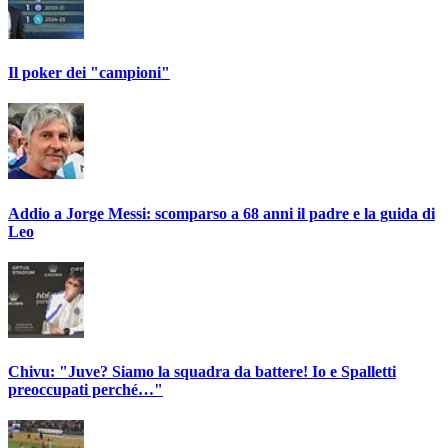
Il poker dei "campioni"
Addio a Jorge Messi: scomparso a 68 anni il padre e la guida di
Leo
Chivu: "Juve? Siamo la squadra da battere! Io e Spalletti
preoccupati perché…"