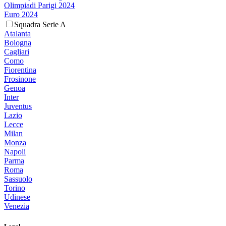
Olimpiadi Parigi 2024
Euro 2024
Squadra Serie A
Atalanta
Bologna
Cagliari
Como
Fiorentina
Frosinone
Genoa
Inter
Juventus
Lazio
Lecce
Milan
Monza
Napoli
Parma
Roma
Sassuolo
Torino
Udinese
Venezia